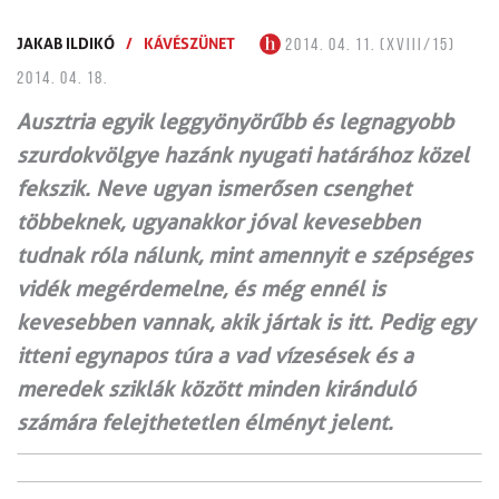
JAKAB ILDIKÓ
/
KÁVÉSZÜNET
2014. 04. 11. (XVIII/15)
2014. 04. 18.
Ausztria egyik leggyönyörűbb és legnagyobb
szurdokvölgye hazánk nyugati határához közel
fekszik. Neve ugyan ismerősen csenghet
többeknek, ugyanakkor jóval kevesebben
tudnak róla nálunk, mint amennyit e szépséges
vidék megérdemelne, és még ennél is
kevesebben vannak, akik jártak is itt. Pedig egy
itteni egynapos túra a vad vízesések és a
meredek sziklák között minden kiránduló
számára felejthetetlen élményt jelent.