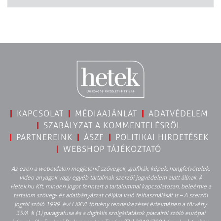
KAPCSOLAT
MÉDIAAJÁNLAT
ADATVÉDELEM
SZABÁLYZAT A KOMMENTELÉSRŐL
PARTNEREINK
ÁSZF
POLITIKAI HIRDETÉSEK
WEBSHOP TÁJÉKOZTATÓ
Az ezen a weboldalon megjelenő szövegek, grafikák, képek, hangfelvételek,
video anyagok vagy egyéb tartalmak szerzői jogvédelem alatt állnak. A
Hetek.hu Kft. minden jogot fenntart a tartalommal kapcsolatosan, beleértve a
tartalom szöveg- és adatbányászat céljára való felhasználását is – A szerzői
jogról szóló 1999. évi LXXVI. törvény rendelkezései értelmében a törvény
35/A. § (1) paragrafusa és a digitális szolgáltatások piacairól szóló európai