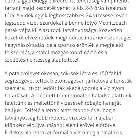
euró; a gyerekjegy 2,6 euró. Itt lehetőség van pihenőt
tartani, majd kezdetét veheti a kb. 2-3 órás izgalmas
túra. A vidék egyik leghosszabb és 24 vízesése révén
legszebb vizes szurdokát a benne folyó Mixnitzbach
patak vájta ki. A szurdok látványosságai közvetlen
közelről élvezhetőek: meghódításához nem szükséges
hegymászótudás, de a sportos erőnlét, a megfelelő
felszerelés, a stabil mozgáskoordináció és a
szédülésmentesség alapfeltétel.
A patakvölgyet okosan, sok-sok létra és 150 fahíd
segítségével tették biztonságosan járhatóvá a turisták
számára. Itt-ott ledőlt fák akadályozzák a víz gyors
haladását. A kiépített túraútvonalon haladva alattunk,
felettünk és mellettünk vízesések robajló hangját
halljuk. Felfelé a létrák alatt csobog és zuhog a
látványosság több méteres vízesés formájában:
időnként elbújva, máshol elemi erővel előtörve.
Érdekes alakzatokat formál a víztömeg a hatalmas