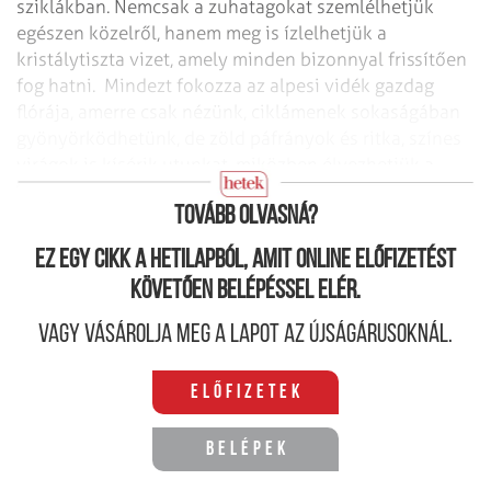
sziklákban. Nemcsak a zuhatagokat szemlélhetjük
egészen közelről, hanem meg is ízlelhetjük a
kristálytiszta vizet, amely minden bizonnyal frissítően
fog hatni. Mindezt fokozza az alpesi vidék gazdag
flórája, amerre csak nézünk, ciklámenek sokaságában
gyönyörködhetünk, de zöld páfrányok és ritka, színes
virágok is kísérik utunkat, miközben élvezhetjük a
hegyvidék friss levegőjét is.
Tovább olvasná?
Ez egy cikk a hetilapból, amit online előfizetést
követően belépéssel elér.
Vagy vásárolja meg a lapot az újságárusoknál.
Előfizetek
Belépek