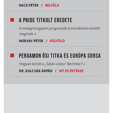
HACK PÉTER
/
BELFÖLD
A PRIDE TITKOLT EREDETE
A melegmozgalom programját évtizedekkel ezelőtt
megírták
»
MORVAY PÉTER
/
KÜLFÖLD
PERGAMON ŐSI TITKA ÉS EURÓPA SORSA
Hogyan került a „Sátán oltára” Berlinbe?
»
DR. KULCSÁR ÁRPÁD
/
HIT ÉS ÉRTÉKEK