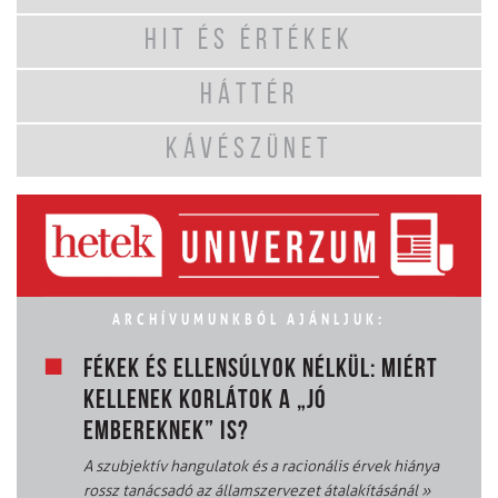
HIT ÉS ÉRTÉKEK
HÁTTÉR
KÁVÉSZÜNET
ARCHÍVUMUNKBÓL AJÁNLJUK:
FÉKEK ÉS ELLENSÚLYOK NÉLKÜL: MIÉRT
KELLENEK KORLÁTOK A „JÓ
EMBEREKNEK” IS?
A szubjektív hangulatok és a racionális érvek hiánya
rossz tanácsadó az államszervezet átalakításánál
»