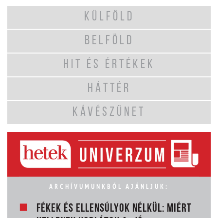
KÜLFÖLD
BELFÖLD
HIT ÉS ÉRTÉKEK
HÁTTÉR
KÁVÉSZÜNET
ARCHÍVUMUNKBÓL AJÁNLJUK:
FÉKEK ÉS ELLENSÚLYOK NÉLKÜL: MIÉRT