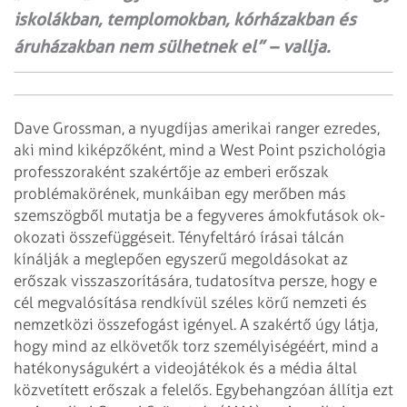
iskolákban, templomokban, kórházakban és
áruházakban nem sülhetnek el” – vallja.
Dave Grossman, a nyugdíjas amerikai ranger ezredes,
aki mind kiképzőként, mind a West Point pszichológia
professzoraként szakértője az emberi erőszak
problémakörének, munkáiban egy merőben más
szemszögből mutatja be a fegyveres ámokfutások ok-
okozati összefüggéseit. Tényfeltáró írásai tálcán
kínálják a meglepően egyszerű megoldásokat az
erőszak visszaszorítására, tudatosítva persze, hogy e
cél megvalósítása rendkívül széles körű nemzeti és
nemzetközi összefogást igényel. A szakértő úgy látja,
hogy mind az elkövetők torz személyiségéért, mind a
hatékonyságukért a videojátékok és a média által
közvetített erőszak a felelős. Egybehangzóan állítja ezt