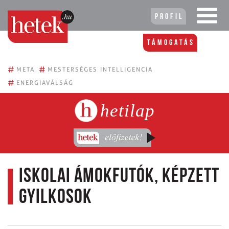
Profil
Támogatás
#
#
META
MESTERSÉGES INTELLIGENCIA
#
ENERGIAVÁLSÁG
hetilap
Iskolai ámokfutók, képzett
gyilkosok