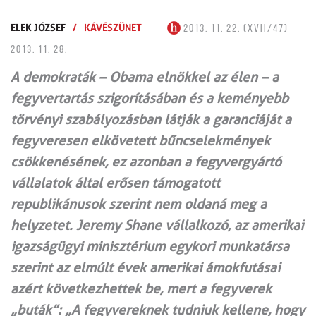
ELEK JÓZSEF
/
KÁVÉSZÜNET
2013. 11. 22. (XVII/47)
2013. 11. 28.
A demokraták – Obama elnökkel az élen – a
fegyvertartás szigorításában és a keményebb
törvényi szabályozásban látják a garanciáját a
fegyveresen elkövetett bűncselekmények
csökkenésének, ez azonban a fegyvergyártó
vállalatok által erősen támogatott
republikánusok szerint nem oldaná meg a
helyzetet. Jeremy Shane vállalkozó, az amerikai
igazságügyi minisztérium egykori munkatársa
szerint az elmúlt évek amerikai ámokfutásai
azért következhettek be, mert a fegyverek
„buták”: „A fegyvereknek tudniuk kellene, hogy