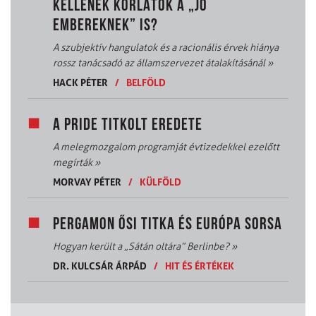
KELLENEK KORLÁTOK A „JÓ
EMBEREKNEK” IS?
A szubjektív hangulatok és a racionális érvek hiánya
rossz tanácsadó az államszervezet átalakításánál
»
HACK PÉTER
/
BELFÖLD
A PRIDE TITKOLT EREDETE
A melegmozgalom programját évtizedekkel ezelőtt
megírták
»
MORVAY PÉTER
/
KÜLFÖLD
PERGAMON ŐSI TITKA ÉS EURÓPA SORSA
Hogyan került a „Sátán oltára” Berlinbe?
»
DR. KULCSÁR ÁRPÁD
/
HIT ÉS ÉRTÉKEK