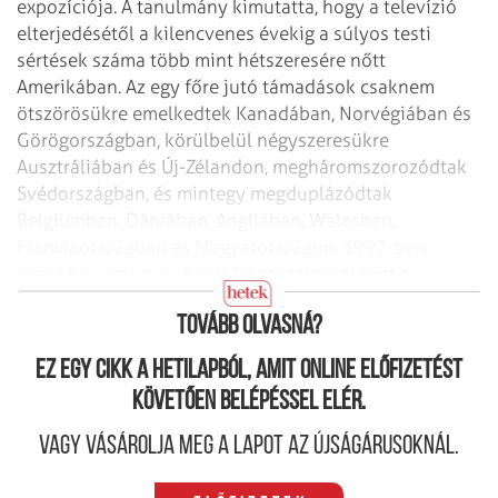
expozíciója. A tanulmány kimutatta, hogy a televízió
elterjedésétől a kilencvenes évekig a súlyos testi
sértések száma több mint hétszeresére nőtt
Amerikában. Az egy főre jutó támadások csaknem
ötszörösükre emelkedtek Kanadában, Norvégiában és
Görögországban, körülbelül négyszeresükre
Ausztráliában és Új-Zélandon, megháromszorozódtak
Svédországban, és mintegy megduplázódtak
Belgiumban, Dániában, Angliában, Walesben,
Franciaországban és Magyarországon. 1997-ben
Japánban egy éven belül 30 százalékkal nőtt a
fiatalkori erőszakos bűnözés.
Tovább olvasná?
Ez egy cikk a hetilapból, amit online előfizetést
követően belépéssel elér.
Vagy vásárolja meg a lapot az újságárusoknál.