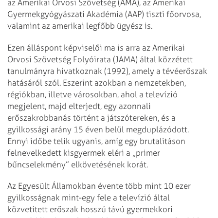
az Amerikai Orvosi Szövetség (AMA), az Amerikai
Gyermekgyógyászati Akadémia (AAP) tiszti főorvosa,
valamint az amerikai legfőbb ügyész is.
Ezen álláspont képviselői ma is arra az Amerikai
Orvosi Szövetség Folyóirata (JAMA) által közzétett
tanulmányra hivatkoznak (1992), amely a tévéerőszak
hatásáról szól. Eszerint azokban a nemzetekben,
régiókban, illetve városokban, ahol a televízió
megjelent, majd elterjedt, egy azonnali
erőszakrobbanás történt a játszótereken, és a
gyilkossági arány 15 éven belül megduplázódott.
Ennyi időbe telik ugyanis, amíg egy brutalitáson
felnevelkedett kisgyermek eléri a „primer
bűncselekmény” elkövetésének korát.
Az Egyesült Államokban évente több mint 10 ezer
gyilkosságnak mint-egy fele a televízió által
közvetített erőszak hosszú távú gyermekkori