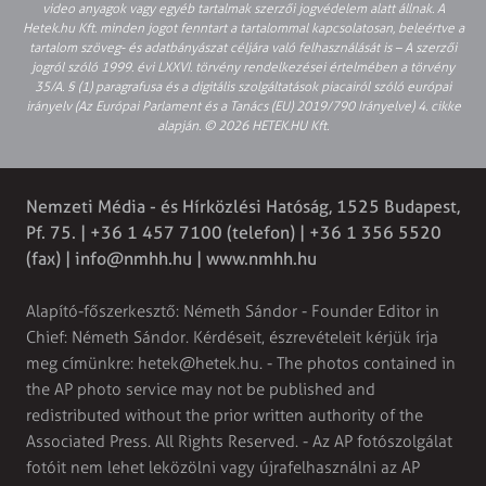
video anyagok vagy egyéb tartalmak szerzői jogvédelem alatt állnak. A
Hetek.hu Kft. minden jogot fenntart a tartalommal kapcsolatosan, beleértve a
tartalom szöveg- és adatbányászat céljára való felhasználását is – A szerzői
jogról szóló 1999. évi LXXVI. törvény rendelkezései értelmében a törvény
35/A. § (1) paragrafusa és a digitális szolgáltatások piacairól szóló európai
irányelv (Az Európai Parlament és a Tanács (EU) 2019/790 Irányelve) 4. cikke
alapján. © 2026 HETEK.HU Kft.
Nemzeti Média - és Hírközlési Hatóság, 1525 Budapest,
Pf. 75. | +36 1 457 7100 (telefon) | +36 1 356 5520
(fax) |
info@nmhh.hu
| www.nmhh.hu
Alapító-főszerkesztő: Németh Sándor - Founder Editor in
Chief: Németh Sándor. Kérdéseit, észrevételeit kérjük írja
meg címünkre:
hetek@hetek.hu
. - The photos contained in
the AP photo service may not be published and
redistributed without the prior written authority of the
Associated Press. All Rights Reserved. - Az AP fotószolgálat
fotóit nem lehet leközölni vagy újrafelhasználni az AP