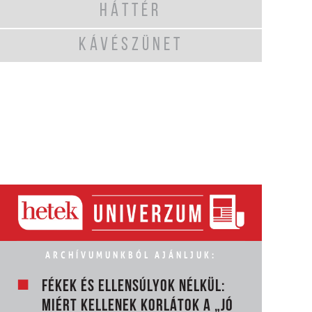
HÁTTÉR
KÁVÉSZÜNET
ARCHÍVUMUNKBÓL AJÁNLJUK:
FÉKEK ÉS ELLENSÚLYOK NÉLKÜL:
MIÉRT KELLENEK KORLÁTOK A „JÓ