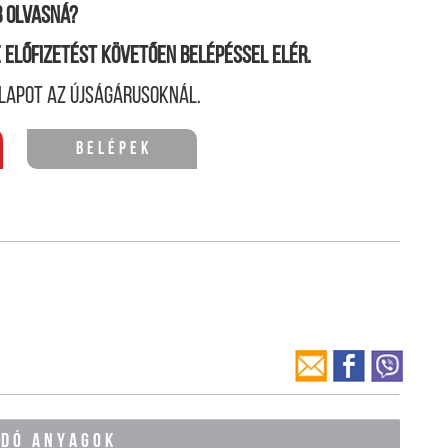
 olvasná?
ne előfizetést követően belépéssel elér.
lapot az újságárusoknál.
Belépek
ÓDÓ ANYAGOK