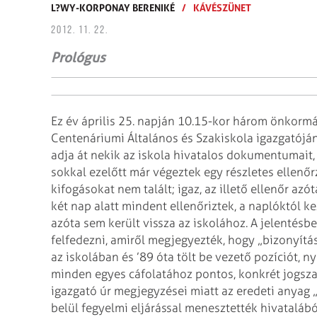
L?WY-KORPONAY BERENIKÉ
/
KÁVÉSZÜNET
2012. 11. 22.
Prológus
Ez év április 25. napján 10.15-kor három önkormá
Centenáriumi Általános és Szakiskola igazgatóján
adja át nekik az iskola hivatalos dokumentumait, e
sokkal ezelőtt már végeztek egy részletes ellenőr
kifogásokat nem talált; igaz, az illető ellenőr a
két nap alatt mindent ellenőriztek, a naplóktól
azóta sem került vissza az iskolához. A jelentés
felfedezni, amiről megjegyezték, hogy „bizonyítás
az iskolában és ’89 óta tölt be vezető pozíciót, n
minden egyes cáfolatához pontos, konkrét jogszabá
igazgató úr megjegyzései miatt az eredeti anyag 
belül fegyelmi eljárással menesz­tették hivatalábó