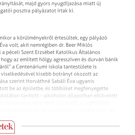
rányítását, majd gyors nyugdíjazása miatt új
gatói posztra pályázatot írtak ki.
amikor a körülményekről értesültek, egy pályázó
Éva volt, akit nemrégiben dr. Beer Miklós
a péceli Szent Erzsébet Katolikus Általános
k, hogy az említett hölgy agresszíven és durván bánik
ról” a Centenáriumi iskola tantestülete is
 viselkedésével kisebb botrányt okozott az
sa szerint Horváthné Sabáli Éva ugyanis
ott be az épületbe, és többüket megfenyegette.
iskolában tanított – alkoholos állapotban elkövetett
úr akkor beperelte ezért az iskolát, a Legfelsőbb
k nyilvánította annak a tanárnak a menesztését, aki
 otthagyta a gyerekeket a pályaudvaron, és egyedül