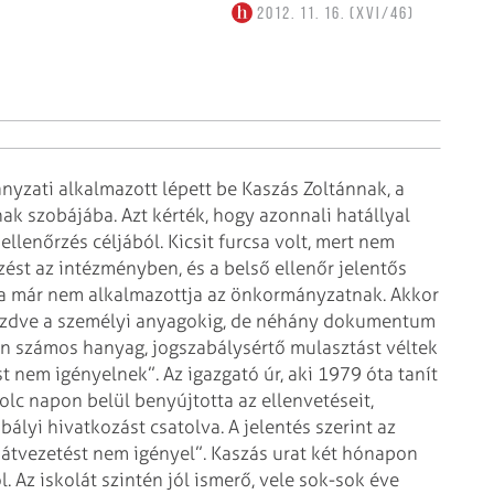
2012. 11. 16. (XVI/46)
nyzati alkalmazott lépett be Kaszás Zoltánnak, a
ak szobájába. Azt kérték, hogy azonnali hatállyal
llenőrzés céljából. Kicsit furcsa volt, mert nem
zést az intézményben, és a belső ellenőr jelentős
zóta már nem alkalmazottja az önkormányzatnak. Akkor
 kezdve a személyi anyagokig, de néhány dokumentum
ben számos hanyag, jogszabálysértő mulasztást véltek
t nem igényelnek”. Az igazgató úr, aki 1979 óta tanít
yolc napon belül benyújtotta az ellenvetéseit,
lyi hivatkozást csatolva. A jelentés szerint az
„átvezetést nem igényel”. Kaszás urat két hónapon
l. Az iskolát szintén jól ismerő, vele sok-sok éve