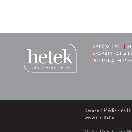
KAPCSOLAT
M
SZABÁLYZAT A 
POLITIKAI HIRD
Nemzeti Média - és Hí
www.nmhh.hu
Alapító-főszerkesztő: N