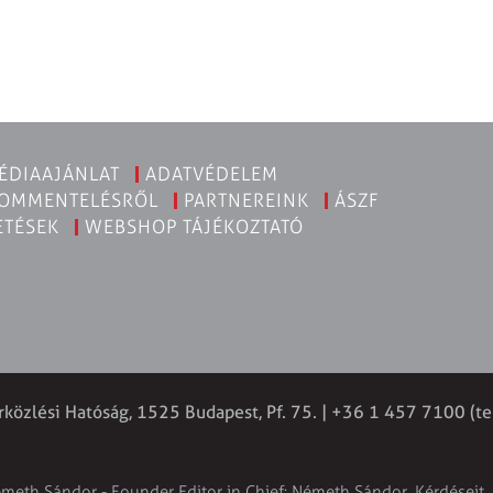
ÉDIAAJÁNLAT
ADATVÉDELEM
KOMMENTELÉSRŐL
PARTNEREINK
ÁSZF
ETÉSEK
WEBSHOP TÁJÉKOZTATÓ
rközlési Hatóság, 1525 Budapest, Pf. 75. | +36 1 457 7100 (te
émeth Sándor - Founder Editor in Chief: Németh Sándor. Kérdéseit, 