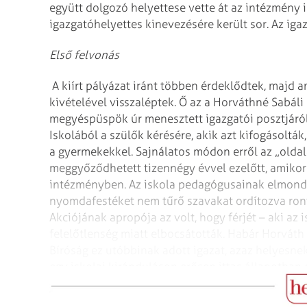
együtt dolgozó helyettese vette át az intézmény i
igazgatóhelyettes kinevezésére került sor. Az igaz
Első felvonás
A kiírt pályázat iránt többen érdeklődtek, majd 
kivételével visszaléptek. Ő az a Horváthné Sabáli 
megyéspüspök úr menesztett igazgatói posztjáról 
Iskolából a szülők kérésére, akik azt kifogásoltá
a gyermekekkel. Sajnálatos módon erről az „oldalá
meggyőződhetett tizennégy évvel ezelőtt, amikor
intézményben. Az iskola pedagógusainak elmondá
nyomdafestéket nem tűrő szavakat ordítozva ront
Akciójának apropója az volt, hogy férjét – aki az 
felelőtlenség miatt elbocsátották. Habár Horváth 
Bíróság ez utóbbinak adott igazat, azaz helyesne
egy iskolai kiránduláson erősen ittas állapotban
tért haza.