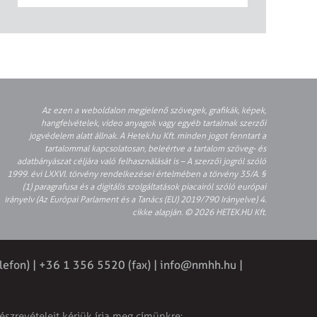
Az ezen a weboldalon megjelenő szövegek, grafikák, képek,
hangfelvételek, video anyagok vagy egyéb tartalmak szerzői
jogvédelem alatt állnak. A Hetek.hu Kft. minden jogot fenntart a
tartalommal kapcsolatosan, beleértve a tartalom szöveg- és
adatbányászat céljára való felhasználását is – A szerzői jogról szóló
1999. évi LXXVI. törvény rendelkezései értelmében a törvény 35/A. §
(1) paragrafusa és a digitális szolgáltatások piacairól szóló európai
irányelv (Az Európai Parlament és a Tanács (EU) 2019/790 Irányelve) 4.
cikke alapján. © 2026 HETEK.HU Kft.
lefon) | +36 1 356 5520 (fax) |
info@nmhh.hu
|
észrevételeit kérjük írja meg címünkre: