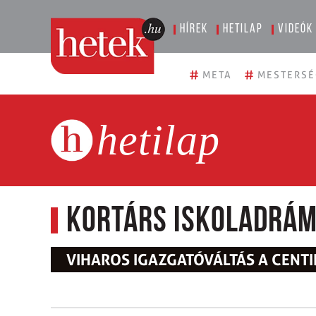
Hírek
Hetilap
Videók
#
#
META
MESTERSÉ
hetilap
Kortárs iskoladrá
VIHAROS IGAZGATÓVÁLTÁS A CENT