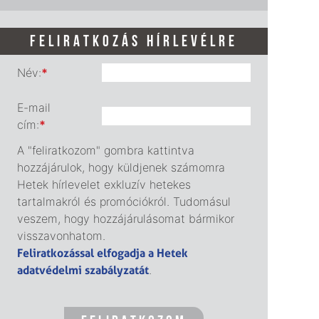
FELIRATKOZÁS HÍRLEVÉLRE
Név:
*
E-mail
cím:
*
A "feliratkozom" gombra kattintva
hozzájárulok, hogy küldjenek számomra
Hetek hírlevelet exkluzív hetekes
tartalmakról és promóciókról. Tudomásul
veszem, hogy hozzájárulásomat bármikor
visszavonhatom.
Feliratkozással elfogadja a Hetek
adatvédelmi szabályzatát
.