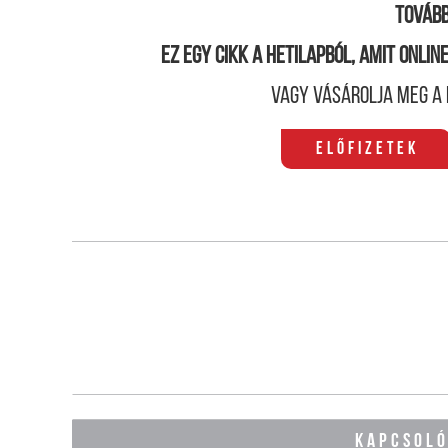
Tovább
Ez egy cikk a hetilapból, amit onli
Vagy vásárolja meg a 
Előfizetek
KAPCSOL