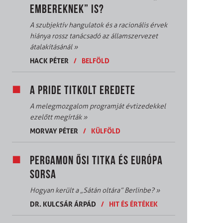
EMBEREKNEK” IS?
A szubjektív hangulatok és a racionális érvek
hiánya rossz tanácsadó az államszervezet
átalakításánál
»
HACK PÉTER
/
BELFÖLD
A PRIDE TITKOLT EREDETE
A melegmozgalom programját évtizedekkel
ezelőtt megírták
»
MORVAY PÉTER
/
KÜLFÖLD
PERGAMON ŐSI TITKA ÉS EURÓPA
SORSA
Hogyan került a „Sátán oltára” Berlinbe?
»
DR. KULCSÁR ÁRPÁD
/
HIT ÉS ÉRTÉKEK