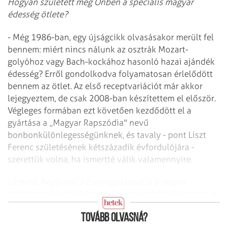
Hogyan született meg Önben a speciális magyar
édesség ötlete?
- Még 1986-ban, egy újságcikk olvasásakor merült fel
bennem: miért nincs nálunk az osztrák Mozart-
golyóhoz vagy Bach-kockához hasonló hazai ajándék
édesség? Erről gondolkodva folyamatosan érlelődött
bennem az ötlet. Az első receptvariációt már akkor
lejegyeztem, de csak 2008-ban készítettem el először.
Végleges formában ezt követően kezdődött el a
gyártása a „Magyar Rapszódia" nevű
bonbonkülönlegességünknek, és tavaly - pont Liszt
Ferenc születésének kétszázadik évfordulójára -
szerettük volna, ha ismertté válik valamennyire.
Látható, hogy már a csomagolásnál is a magas
minőséget kívánják hangsúlyozni: rendkívül ízléses, a
tapintása kellemes, kifinomultak a színei...
Tovább olvasná?