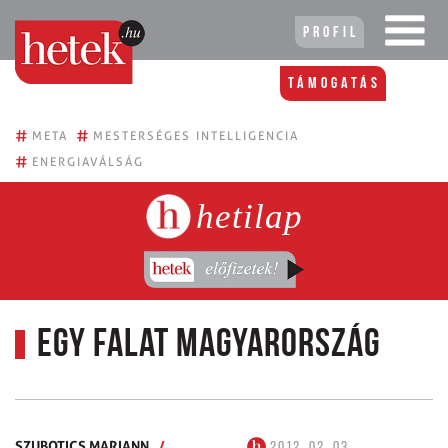
Profil
Támogatás
#
#
META
MESTERSÉGES INTELLIGENCIA
#
ENERGIAVÁLSÁG
hetilap
Egy falat Magyarország
SZUBOTICS MARIANN
/
2012. 02. 03.