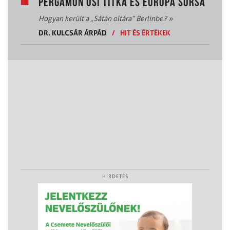
PERGAMON ŐSI TITKA ÉS EURÓPA SORSA
Hogyan került a „Sátán oltára” Berlinbe?
»
DR. KULCSÁR ÁRPÁD
/
HIT ÉS ÉRTÉKEK
HIRDETÉS