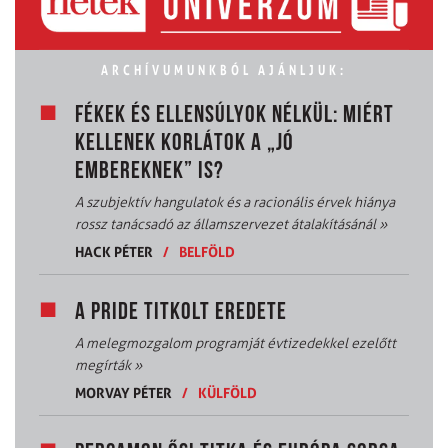
ARCHÍVUMUNKBÓL AJÁNLJUK:
FÉKEK ÉS ELLENSÚLYOK NÉLKÜL: MIÉRT
KELLENEK KORLÁTOK A „JÓ
EMBEREKNEK” IS?
A szubjektív hangulatok és a racionális érvek hiánya
rossz tanácsadó az államszervezet átalakításánál
»
HACK PÉTER
/
BELFÖLD
A PRIDE TITKOLT EREDETE
A melegmozgalom programját évtizedekkel ezelőtt
megírták
»
MORVAY PÉTER
/
KÜLFÖLD