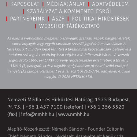
KAPCSOLAT
MÉDIAAJÁNLAT
ADATVÉDELEM
SZABÁLYZAT A KOMMENTELÉSRŐL
PARTNEREINK
ÁSZF
POLITIKAI HIRDETÉSEK
WEBSHOP TÁJÉKOZTATÓ
Az ezen a weboldalon megjelenő szövegek, grafikák, képek, hangfelvételek,
video anyagok vagy egyéb tartalmak szerzői jogvédelem alatt állnak. A
Hetek.hu Kft. minden jogot fenntart a tartalommal kapcsolatosan, beleértve a
tartalom szöveg- és adatbányászat céljára való felhasználását is – A szerzői
jogról szóló 1999. évi LXXVI. törvény rendelkezései értelmében a törvény
35/A. § (1) paragrafusa és a digitális szolgáltatások piacairól szóló európai
irányelv (Az Európai Parlament és a Tanács (EU) 2019/790 Irányelve) 4. cikke
alapján. © 2026 HETEK.HU Kft.
Nemzeti Média - és Hírközlési Hatóság, 1525 Budapest,
Pf. 75. | +36 1 457 7100 (telefon) | +36 1 356 5520
(fax) |
info@nmhh.hu
| www.nmhh.hu
Alapító-főszerkesztő: Németh Sándor - Founder Editor in
Chief: Németh Sándor. Kérdéseit, észrevételeit kérjük írja