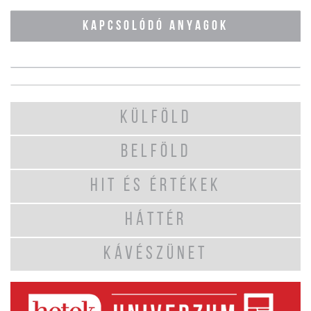
KAPCSOLÓDÓ ANYAGOK
KÜLFÖLD
BELFÖLD
HIT ÉS ÉRTÉKEK
HÁTTÉR
KÁVÉSZÜNET