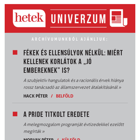
ARCHÍVUMUNKBÓL AJÁNLJUK:
FÉKEK ÉS ELLENSÚLYOK NÉLKÜL: MIÉRT
KELLENEK KORLÁTOK A „JÓ
EMBEREKNEK” IS?
A szubjektív hangulatok és a racionális érvek hiánya
rossz tanácsadó az államszervezet átalakításánál
»
HACK PÉTER
/
BELFÖLD
A PRIDE TITKOLT EREDETE
A melegmozgalom programját évtizedekkel ezelőtt
megírták
»
MORVAY PÉTER
/
KÜLFÖLD