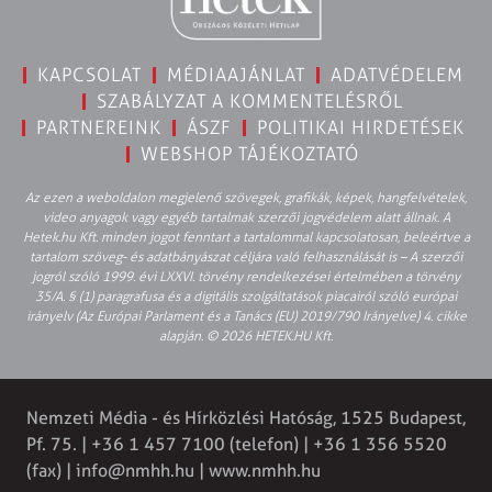
KAPCSOLAT
MÉDIAAJÁNLAT
ADATVÉDELEM
SZABÁLYZAT A KOMMENTELÉSRŐL
PARTNEREINK
ÁSZF
POLITIKAI HIRDETÉSEK
WEBSHOP TÁJÉKOZTATÓ
Az ezen a weboldalon megjelenő szövegek, grafikák, képek, hangfelvételek,
video anyagok vagy egyéb tartalmak szerzői jogvédelem alatt állnak. A
Hetek.hu Kft. minden jogot fenntart a tartalommal kapcsolatosan, beleértve a
tartalom szöveg- és adatbányászat céljára való felhasználását is – A szerzői
jogról szóló 1999. évi LXXVI. törvény rendelkezései értelmében a törvény
35/A. § (1) paragrafusa és a digitális szolgáltatások piacairól szóló európai
irányelv (Az Európai Parlament és a Tanács (EU) 2019/790 Irányelve) 4. cikke
alapján. © 2026 HETEK.HU Kft.
Nemzeti Média - és Hírközlési Hatóság, 1525 Budapest,
Pf. 75. | +36 1 457 7100 (telefon) | +36 1 356 5520
(fax) |
info@nmhh.hu
| www.nmhh.hu