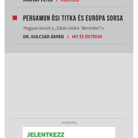
PERGAMON ŐSI TITKA ÉS EURÓPA SORSA
Hogyan került a „Sátán oltára” Berlinbe?
»
DR. KULCSÁR ÁRPÁD
/
HIT ÉS ÉRTÉKEK
HIRDETÉS