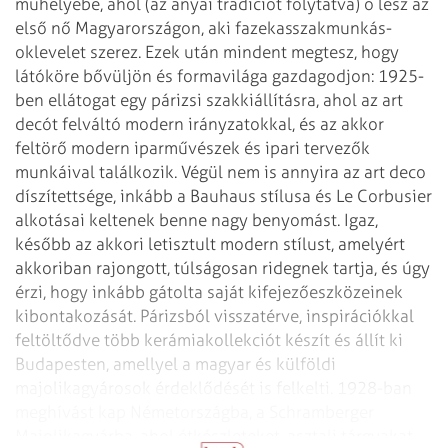
műhelyébe, ahol (az anyai tradíciót folytatva) ő lesz az
első nő Magyarországon, aki fazekasszakmunkás-
oklevelet szerez. Ezek után mindent megtesz, hogy
látóköre bővüljön és formavilága gazdagodjon: 1925-
ben ellátogat egy párizsi szakkiállításra, ahol az art
decót felváltó modern irányzatokkal, és az akkor
feltörő modern iparművészek és ipari tervezők
munkáival találkozik. Végül nem is annyira az art deco
díszítettsége, inkább a Bauhaus stílusa és Le Corbusier
alkotásai keltenek benne nagy benyomást. Igaz,
később az akkori letisztult modern stílust, amelyért
akkoriban rajongott, túlságosan ridegnek tartja, és úgy
érzi, hogy inkább gátolta saját kifejezőeszközeinek
kibontakozását. Párizsból visszatérve, inspirációkkal
feltöltődve több kerámiakollekciót készít és állít ki
Budapesten, amellyel a magyar és külföldi
majolikagyárosok érdeklődését is felkelti. 1928-ban
meghívást kap Németországba, a Schramberger
Majolikagyárba, ahol étkészleteket, asztali tárgyakat