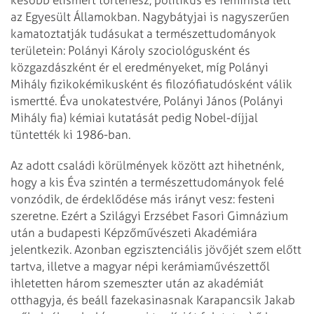
az Egyesült Államokban. Nagybátyjai is nagyszerűen
kamatoztatják tudásukat a természettudományok
területein: Polányi Károly szociológusként és
közgazdászként ér el eredményeket, míg Polányi
Mihály fizikokémikusként és filozófiatudósként válik
ismertté. Éva unokatestvére, Polányi János (Polányi
Mihály fia) kémiai kutatását pedig Nobel-díjjal
tüntették ki 1986-ban.
Az adott családi körülmények között azt hihetnénk,
hogy a kis Éva szintén a természettudományok felé
vonzódik, de érdeklődése más irányt vesz: festeni
szeretne. Ezért a Szilágyi Erzsébet Fasori Gimnázium
után a budapesti Képzőművészeti Akadémiára
jelentkezik. Azonban egzisztenciális jövőjét szem előtt
tartva, illetve a magyar népi kerámiaművészettől
ihletetten három szemeszter után az akadémiát
otthagyja, és beáll fazekasinasnak Karapancsik Jakab