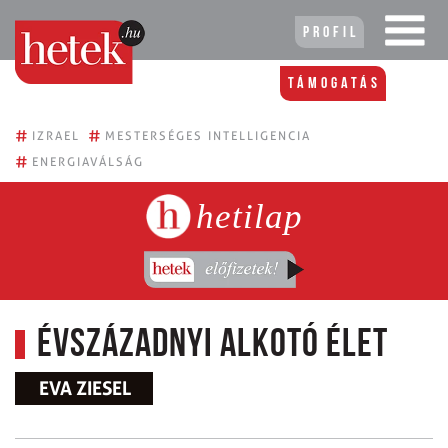
Profil
Támogatás
#
#
IZRAEL
MESTERSÉGES INTELLIGENCIA
#
ENERGIAVÁLSÁG
hetilap
Évszázadnyi alkotó élet
EVA ZIESEL