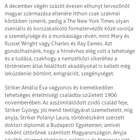
A december végén százöt évesen elhunyt tervezőnőt
magyar származása ellenére itthon csak szakmai
körökben ismerik, pedig a The New York Times olyan
zseniális és korszakalkotó formatervezők közé sorolja
a személyisége és a munkássága révén, mint Mary és
Russel Wright vagy Charles és Ray Eames. Azt
gondolhatnánk, hogy a hírnévhez elég volt a tehetsége
és a tudása, csakhogy a nemzetközi sikeréhez a
történelem által felállított akadályokat is kellett még
leküzdenie: börtönt, emigrációt, szegénységet.
Striker Amália Éva vagyonos és kiemelkedően
tehetséges értelmiségi családba született 1906
novemberében. Az asszimilálódott zsidó család feje,
Striker György, jól menő textilgyárat üzemeltetett, míg
anyja, Striker Polányi Laura, történészként szerzett
doktori diplomát a Budapesti Egyetemen, amivel
nőként úttörőnek számított Magyarországon. Anyja
később elismert történész, politikus és feminista lett