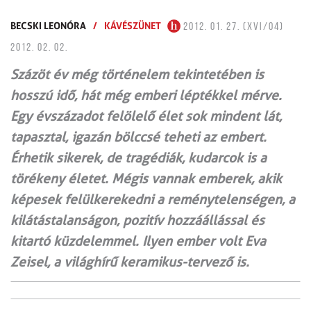
BECSKI LEONÓRA
/
KÁVÉSZÜNET
2012. 01. 27. (XVI/04)
2012. 02. 02.
Százöt év még történelem tekintetében is
hosszú idő, hát még emberi léptékkel mérve.
Egy évszázadot felölelő élet sok mindent lát,
tapasztal, igazán bölccsé teheti az embert.
Érhetik sikerek, de tragédiák, kudarcok is a
törékeny életet. Mégis vannak emberek, akik
képesek felülkerekedni a reménytelenségen, a
kilátástalanságon, pozitív hozzáállással és
kitartó küzdelemmel. Ilyen ember volt Eva
Zeisel, a világhírű keramikus-tervező is.