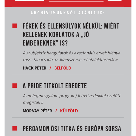
ARCHÍVUMUNKBÓL AJÁNLJUK:
FÉKEK ÉS ELLENSÚLYOK NÉLKÜL: MIÉRT
KELLENEK KORLÁTOK A „JÓ
EMBEREKNEK” IS?
A szubjektív hangulatok és a racionális érvek hiánya
rossz tanácsadó az államszervezet átalakításánál
»
HACK PÉTER
/
BELFÖLD
A PRIDE TITKOLT EREDETE
A melegmozgalom programját évtizedekkel ezelőtt
megírták
»
MORVAY PÉTER
/
KÜLFÖLD
PERGAMON ŐSI TITKA ÉS EURÓPA SORSA