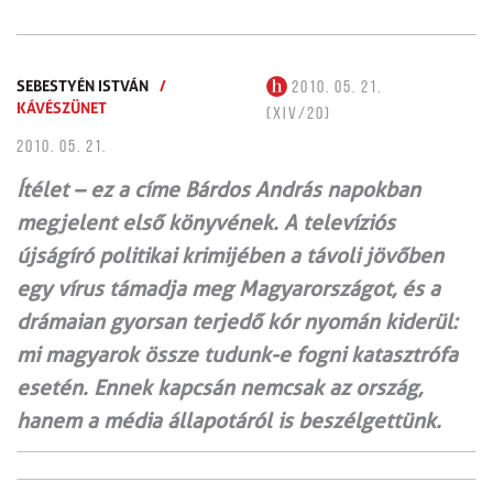
SEBESTYÉN ISTVÁN
/
2010. 05. 21.
KÁVÉSZÜNET
(XIV/20)
2010. 05. 21.
Ítélet – ez a címe Bárdos András napokban
megjelent első könyvének. A televíziós
újságíró politikai krimijében a távoli jövőben
egy vírus támadja meg Magyarországot, és a
drámaian gyorsan terjedő kór nyomán kiderül:
mi magyarok össze tudunk-e fogni katasztrófa
esetén. Ennek kapcsán nemcsak az ország,
hanem a média állapotáról is beszélgettünk.