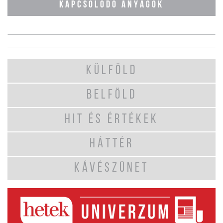
KAPCSOLÓDÓ ANYAGOK
KÜLFÖLD
BELFÖLD
HIT ÉS ÉRTÉKEK
HÁTTÉR
KÁVÉSZÜNET