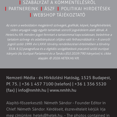
SZABÁLYZAT A KOMMENTELÉSRŐL
PARTNEREINK
ÁSZF
POLITIKAI HIRDETÉSEK
WEBSHOP TÁJÉKOZTATÓ
Az ezen a weboldalon megjelenő szövegek, grafikák, képek, hangfelvételek,
video anyagok vagy egyéb tartalmak szerzői jogvédelem alatt állnak. A
Hetek.hu Kft. minden jogot fenntart a tartalommal kapcsolatosan, beleértve a
tartalom szöveg- és adatbányászat céljára való felhasználását is – A szerzői
jogról szóló 1999. évi LXXVI. törvény rendelkezései értelmében a törvény
35/A. § (1) paragrafusa és a digitális szolgáltatások piacairól szóló európai
irányelv (Az Európai Parlament és a Tanács (EU) 2019/790 Irányelve) 4. cikke
alapján. © 2026 HETEK.HU Kft.
Nemzeti Média - és Hírközlési Hatóság, 1525 Budapest,
Pf. 75. | +36 1 457 7100 (telefon) | +36 1 356 5520
(fax) |
info@nmhh.hu
| www.nmhh.hu
Alapító-főszerkesztő: Németh Sándor - Founder Editor in
Chief: Németh Sándor. Kérdéseit, észrevételeit kérjük írja
meg címünkre:
hetek@hetek.hu
. - The photos contained in