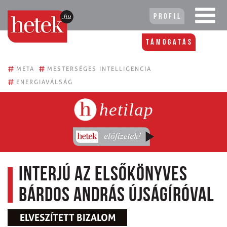
Profil
Támogatás
#
#
META
MESTERSÉGES INTELLIGENCIA
#
ENERGIAVÁLSÁG
hetilap
Interjú az elsőkönyves
Bárdos András újságíróval
ELVESZÍTETT BIZALOM