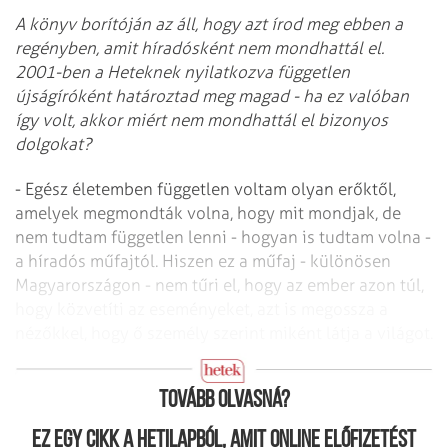
A könyv borítóján az áll, hogy azt írod meg ebben a
regényben, amit híradósként nem mondhattál el.
2001-ben a Heteknek nyilatkozva független
újságíróként határoztad meg magad - ha ez valóban
így volt, akkor miért nem mondhattál el bizonyos
dolgokat?
- Egész életemben független voltam olyan erőktől,
amelyek megmondták volna, hogy mit mondjak, de
nem tudtam független lenni - hogyan is tudtam volna -
a híradós műfajtól. Hiszen ez a műfaj - különösen
Magyarországon - nem tűri el, hogy az ember azon túl,
hogy közvetíti az eseményeket, azt is megossza a
nézőkkel, hogy ő személy szerint miként látja a világot.
Máshol ez belefér?
Tovább olvasná?
Ez egy cikk a hetilapból, amit online előfizetést