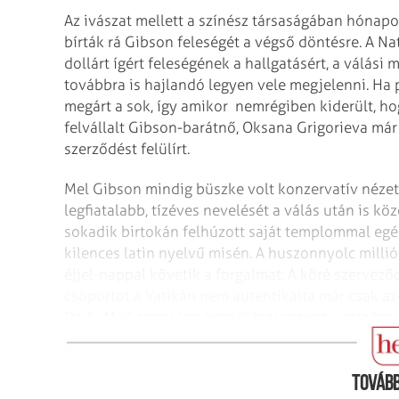
Az ivászat mellett a színész társaságában hónap
bírták rá Gibson feleségét a végső döntésre. A Nat
dollárt ígért feleségének a hallgatásért, a válás
továbbra is hajlandó legyen vele megjelenni. H
megárt a sok, így amikor nemrégiben kiderült, hog
felvállalt Gibson-barátnő, Oksana Grigorieva már 
szerződést felülírt.
Mel Gibson mindig büszke volt konzervatív nézete
legfiatalabb, tízéves nevelését a válás után is kö
sokadik birtokán felhúzott saját templommal egés
kilences latin nyelvű misén. A huszonnyolc millió
éjjel-nappal követik a forgalmat. A köré szervező
csoportot a Vatikán nem autentikálta már csak az
Daily Mail angol lap értesülései szerint a színés
ingatlanfejlesztő cége segítségével, ami csaknem 
Tovább