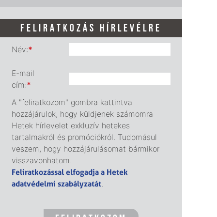
FELIRATKOZÁS HÍRLEVÉLRE
Név:
*
E-mail
cím:
*
A "feliratkozom" gombra kattintva
hozzájárulok, hogy küldjenek számomra
Hetek hírlevelet exkluzív hetekes
tartalmakról és promóciókról. Tudomásul
veszem, hogy hozzájárulásomat bármikor
visszavonhatom.
Feliratkozással elfogadja a Hetek
adatvédelmi szabályzatát
.