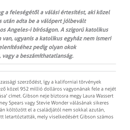
 feleségétől a válási értesítést, aki közel
után adta be a válópert jólbevált
os Angeles-i bíróságon. A szigorú katolikus
 van, ugyanis a katolikus egyház nem ismeri
telenítéséhez pedig olyan okok
 vagy a beszámíthatatlanság.
ssági szerződést, így a kaliforniai törvények
ző közel 952 millió dolláros vagyonának fele a nejét
lása' címet. Gibson neje biztosra megy Laura Wassert
tney Spears vagy Stevie Wonder válásának sikeres
n költözött el a családjától nem sokkal azután,
att letartóztatták, mely viselkedésért Gibson számos