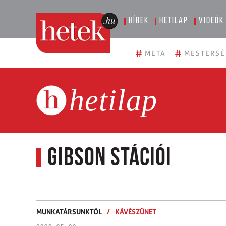
Hírek
Hetilap
Videók
#
#
META
MESTERSÉ
hetilap
Gibson stációi
MUNKATÁRSUNKTÓL
/
KÁVÉSZÜNET