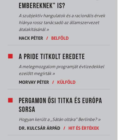
EMBEREKNEK” IS?
A szubjektív hangulatok és a racionális érvek
hiánya rossz tanácsadó az államszervezet
átalakításánál
»
HACK PÉTER
/
BELFÖLD
A PRIDE TITKOLT EREDETE
A melegmozgalom programját évtizedekkel
ezelőtt megírták
»
MORVAY PÉTER
/
KÜLFÖLD
PERGAMON ŐSI TITKA ÉS EURÓPA
SORSA
Hogyan került a „Sátán oltára” Berlinbe?
»
DR. KULCSÁR ÁRPÁD
/
HIT ÉS ÉRTÉKEK