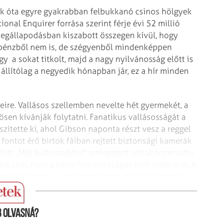
ok óta egyre gyakrabban felbukkanó csinos hölgyek
ional Enquirer forrása szerint férje évi 52 millió
i megállapodásban kiszabott összegen kívül, hogy
a pénzből nem is, de szégyenből mindenképpen
y a sokat titkolt, majd a nagy nyilvánosság előtt is
állítólag a negyedik hónapban jár, ez a hír minden
ire. Vallásos szellemben nevelte hét gyermekét, a
zösen kívánják folytatni. Fanatikus vallásosságát a
zítette ki, ahol Gibson naponta részt vesz a reggel
 fontot érő birtok fáiban rejtett biztonsági kamerák
dött „Mel kultuszaként" emlegetett ultrakonzervatív
ért sem, mert a pápa fennhatóságát sem ismerik el. A
z egyébként egy újabb templomot készül építtetni
félezer fő befogadását teszi lehetővé.
 olvasná?