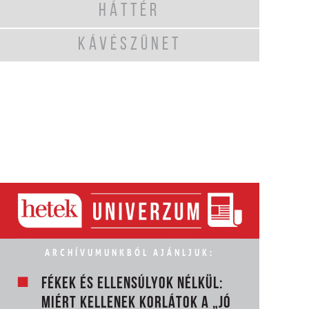
HÁTTÉR
KÁVÉSZÜNET
ARCHÍVUMUNKBÓL AJÁNLJUK:
FÉKEK ÉS ELLENSÚLYOK NÉLKÜL:
MIÉRT KELLENEK KORLÁTOK A „JÓ