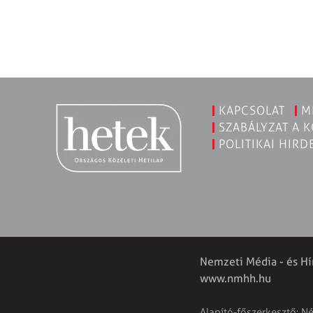
KAPCSOLAT
M
SZABÁLYZAT A 
POLITIKAI HIRD
Nemzeti Média - és Hí
www.nmhh.hu
Alapító-főszerkesztő: N