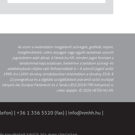
Az ezen a weboldalon megjelenő szövegek, grafikák, képek,
hangfelvételek, video anyagok vagy egyéb tartalmak szerzői
jogvédelem alatt állnak. A Hetek.hu Kft. minden jogot fenntart a
tartalommal kapcsolatosan, beleértve a tartalom szöveg- és
adatbányászat céljára való felhasználását is – A szerzői jogról szóló
1999. évi LXXVI. törvény rendelkezései értelmében a törvény 35/A. §
(1) paragrafusa és a digitális szolgáltatások piacairól szóló európai
irányelv (Az Európai Parlament és a Tanács (EU) 2019/790 Irányelve) 4.
cikke alapján. © 2026 HETEK.HU Kft.
lefon) | +36 1 356 5520 (fax) |
info@nmhh.hu
|
észrevételeit kérjük írja meg címünkre: