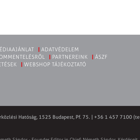
ÉDIAAJÁNLAT
ADATVÉDELEM
KOMMENTELÉSRŐL
PARTNEREINK
ÁSZF
ETÉSEK
WEBSHOP TÁJÉKOZTATÓ
rközlési Hatóság, 1525 Budapest, Pf. 75. | +36 1 457 7100 (te
émeth Sándor - Founder Editor in Chief: Németh Sándor. Kérdéseit, 