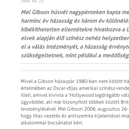
2009. 05. 22.
Mel Gibson húsvét nagypénteken kapta meg a
harminc év házasság és három év különélés 
kibékíthetetlen ellentétekre hivatkozva a L
elvek alapján élő színész nehéz helyzetben
el a válás intézményét, a házasság érvény
szükségeltetnek, mint például a meddőség,
Mivel a Gibson házaspár 1980-ban nem kötött háza
értelmében az Oscar-díjas amerikai színész-rende
illeti, amivel kivívta a 'Hollywood legdrágább vá
ügyvéddel, aki már bizonyított többek között Bri
levezénylésével. Mel Gibson 2006. augusztus 26-á
hogy ittas vezetés és antiszemita kijelentései mi
alkalommal bocsánatot kért.