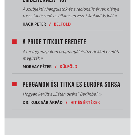
A szubjektív hangulatok és a racionális érvek hiánya
rossz tanácsadó az államszervezet átalakításánál
»
HACK PÉTER
/
BELFÖLD
A PRIDE TITKOLT EREDETE
A melegmozgalom programját évtizedekkel ezelőtt
megírták
»
MORVAY PÉTER
/
KÜLFÖLD
PERGAMON ŐSI TITKA ÉS EURÓPA SORSA
Hogyan került a „Sátán oltára” Berlinbe?
»
DR. KULCSÁR ÁRPÁD
/
HIT ÉS ÉRTÉKEK