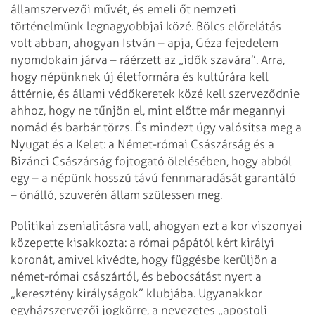
államszervezői művét, és emeli őt nemzeti
történelmünk legnagyobbjai közé. Bölcs előrelátás
volt abban, ahogyan István – apja, Géza fejedelem
nyomdokain járva – ráérzett az „idők szavára”. Arra,
hogy népünknek új életformára és kultúrára kell
áttérnie, és állami védőkeretek közé kell szerveződnie
ahhoz, hogy ne tűnjön el, mint előtte már megannyi
nomád és barbár törzs. És mindezt úgy valósítsa meg a
Nyugat és a Kelet: a Német-római Császárság és a
Bizánci Császárság fojtogató ölelésében, hogy abból
egy – a népünk hosszú távú fennmaradását garantáló
– önálló, szuverén állam szülessen meg.
Politikai zsenialitásra vall, ahogyan ezt a kor viszonyai
közepette kisakkozta: a római pápától kért királyi
koronát, amivel kivédte, hogy függésbe kerüljön a
német-római császártól, és bebocsátást nyert a
„keresztény királyságok” klubjába. Ugyanakkor
egyházszervezői jogkörre, a nevezetes „apostoli