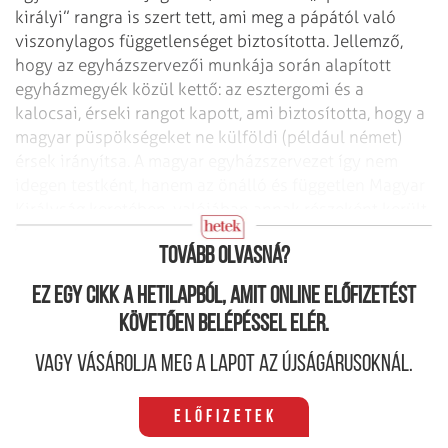
királyi” rangra is szert tett, ami meg a pápától való
viszonylagos függetlenséget biztosította. Jellemző,
hogy az egyházszervezői munkája során alapított
egyházmegyék közül kettő: az esztergomi és a
kalocsai, érseki rangot kapott, ami biztosította, hogy a
magyar püspökségeket ne külföldi (például német)
érsek irányítsa. A magyar egyházszervezet így nem
idegen testként, hanem az önálló és független Magyar
Királyság kere­tében, valójában annak részeként került
kiépítésre.
Tovább olvasná?
Ez egy cikk a hetilapból, amit online előfizetést
követően belépéssel elér.
Vagy vásárolja meg a lapot az újságárusoknál.
Előfizetek