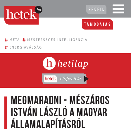
Profil
Támogatás
#
#
META
MESTERSÉGES INTELLIGENCIA
#
ENERGIAVÁLSÁG
hetilap
Megmaradni - Mészáros
István László a magyar
államalapításról