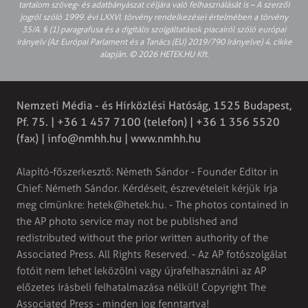
tartalom szöveg- és adatbányászat céljára való felhasználását is – A szerzői
jogról szóló 1999. évi LXXVI. törvény rendelkezései értelmében a törvény
35/A. § (1) paragrafusa és a digitális szolgáltatások piacairól szóló európai
irányelv (Az Európai Parlament és a Tanács (EU) 2019/790 Irányelve) 4. cikke
alapján. © 2026 HETEK.HU Kft.
Nemzeti Média - és Hírközlési Hatóság, 1525 Budapest,
Pf. 75. | +36 1 457 7100 (telefon) | +36 1 356 5520
(fax) |
info@nmhh.hu
| www.nmhh.hu
Alapító-főszerkesztő: Németh Sándor - Founder Editor in
Chief: Németh Sándor. Kérdéseit, észrevételeit kérjük írja
meg címünkre:
hetek@hetek.hu
. - The photos contained in
the AP photo service may not be published and
redistributed without the prior written authority of the
Associated Press. All Rights Reserved. - Az AP fotószolgálat
fotóit nem lehet leközölni vagy újrafelhasználni az AP
előzetes írásbeli felhatalmazása nélkül! Copyright The
Associated Press - minden jog fenntartva!