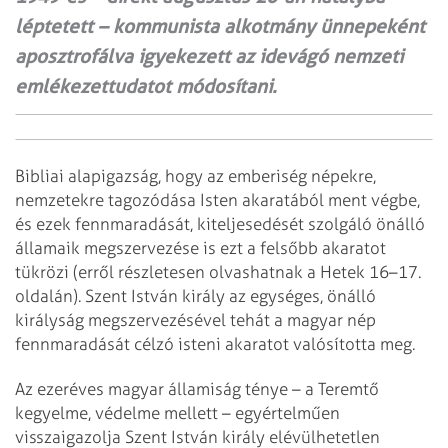
léptetett – kommunista alkotmány ünnepeként
aposztrofálva igyekezett az idevágó nemzeti
emlékezettudatot módosítani.
Bibliai alapigazság, hogy az emberiség né­pekre,
nemzetekre tagozódása Isten akaratából ment végbe,
és ezek fennmaradását, kiteljesedését szolgáló önálló
államaik megszervezése is ezt a felsőbb akaratot
tükrözi (erről részletesen olvashatnak a Hetek 16–17.
oldalán). Szent István király az egységes, önálló
királyság megszervezésével tehát a magyar nép
fennmaradását célzó isteni akaratot valósította meg.
Az ezeréves magyar államiság ténye – a Teremtő
kegyelme, védelme mellett – egyértelműen
visszaigazolja Szent István király elévülhetetlen