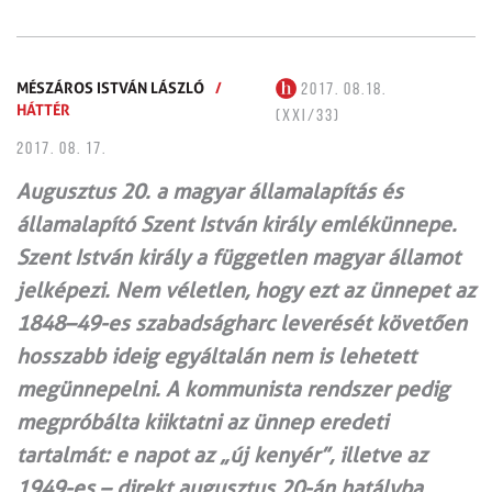
MÉSZÁROS ISTVÁN LÁSZLÓ
/
2017. 08.18.
HÁTTÉR
(XXI/33)
2017. 08. 17.
Augusztus 20. a magyar államalapítás és
államalapító Szent István király emlékünnepe.
Szent István király a független magyar államot
jelképezi. Nem véletlen, hogy ezt az ünnepet az
1848–49-es szabadságharc leverését követően
hosszabb ideig egyáltalán nem is lehetett
megünnepelni. A kommunista rendszer pedig
megpróbálta kiiktatni az ünnep eredeti
tartalmát: e napot az „új kenyér”, illetve az
1949-es – direkt augusztus 20-án hatályba