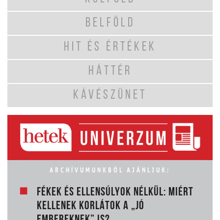
BELFÖLD
HIT ÉS ÉRTÉKEK
HÁTTÉR
KÁVÉSZÜNET
ARCHÍVUMUNKBÓL AJÁNLJUK:
FÉKEK ÉS ELLENSÚLYOK NÉLKÜL: MIÉRT
KELLENEK KORLÁTOK A „JÓ
EMBEREKNEK” IS?