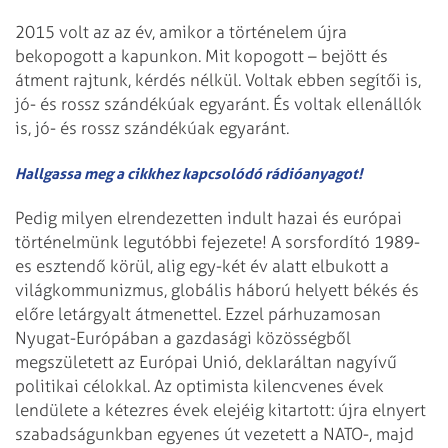
2015 volt az az év, amikor a történelem újra
bekopogott a kapunkon. Mit kopogott – bejött és
átment rajtunk, kérdés nélkül. Voltak ebben segítői is,
jó- és rossz szándékúak egyaránt. És voltak ellenállók
is, jó- és rossz szándékúak egyaránt.
Hallgassa meg a cikkhez kapcsolódó rádióanyagot!
Pedig milyen elrendezetten indult hazai és európai
történelmünk legutóbbi fejezete! A sorsfordító 1989-
es esztendő körül, alig egy-két év alatt elbukott a
világkommunizmus, globális háború helyett békés és
előre letárgyalt átmenettel. Ezzel párhuzamosan
Nyugat-Európában a gazdasági közösségből
megszületett az Európai Unió, deklaráltan nagyívű
politikai célokkal. Az optimista kilencvenes évek
lendülete a kétezres évek elejéig kitartott: újra elnyert
szabadságunkban egyenes út vezetett a NATO-, majd