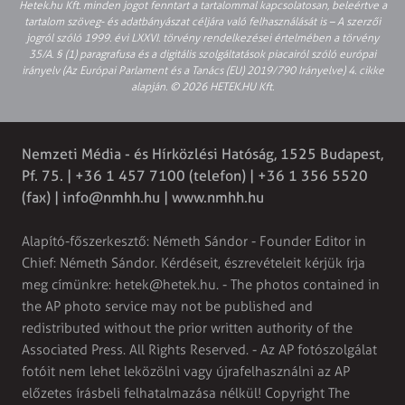
Hetek.hu Kft. minden jogot fenntart a tartalommal kapcsolatosan, beleértve a
tartalom szöveg- és adatbányászat céljára való felhasználását is – A szerzői
jogról szóló 1999. évi LXXVI. törvény rendelkezései értelmében a törvény
35/A. § (1) paragrafusa és a digitális szolgáltatások piacairól szóló európai
irányelv (Az Európai Parlament és a Tanács (EU) 2019/790 Irányelve) 4. cikke
alapján. © 2026 HETEK.HU Kft.
Nemzeti Média - és Hírközlési Hatóság, 1525 Budapest,
Pf. 75. | +36 1 457 7100 (telefon) | +36 1 356 5520
(fax) |
info@nmhh.hu
| www.nmhh.hu
Alapító-főszerkesztő: Németh Sándor - Founder Editor in
Chief: Németh Sándor. Kérdéseit, észrevételeit kérjük írja
meg címünkre:
hetek@hetek.hu
. - The photos contained in
the AP photo service may not be published and
redistributed without the prior written authority of the
Associated Press. All Rights Reserved. - Az AP fotószolgálat
fotóit nem lehet leközölni vagy újrafelhasználni az AP
előzetes írásbeli felhatalmazása nélkül! Copyright The