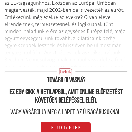
az EU-tagságunkhoz. Eközben az Európai Unióban
megtervezték, majd 2002-ben be is vezették az eurót.
Emlékezünk még ezekre az évekre? Olyan eleve
elrendeltnek, természetesnek és logikusnak tűnt
minden: haladunk előre az egységes Európa felé, majd
együtt egységesülünk tovább, a kilátásaink pedig
egyre szebbek lesznek, és húsz éven belül most már
tényleg utolérjük Ausztriát, és cukrászdákat nyitunk
Bécsben. Ne mosolyogjanak a mából visszafelé a fenti
naivitásokra, csak emlékezzenek vissza a kilencvenes
évekbeli és ezredforduló utáni közmegegyezéseinkre!
Tovább olvasná?
Ez egy cikk a hetilapból, amit online előfizetést
követően belépéssel elér.
Vagy vásárolja meg a lapot az újságárusoknál.
Előfizetek