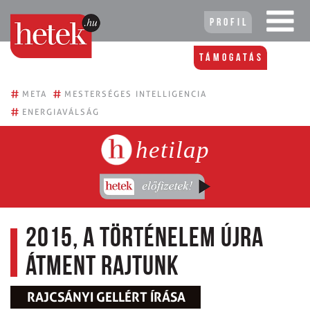
Profil
Támogatás
#
#
META
MESTERSÉGES INTELLIGENCIA
#
ENERGIAVÁLSÁG
hetilap
2015, a történelem újra
átment rajtunk
RAJCSÁNYI GELLÉRT ÍRÁSA