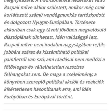
megnyitására. A tradicionalista nézeteket valló
Raspail műve akkor született, amikor még csak
korlátozott számú vendégmunkás tartózkodott
és dolgozott Nyugat-Európában. Története
akkoriban csak egy távoli jövőben megvalósuló
disztópiának tűnhetett. Idén valósággá lett.
Raspail műve nem irodalmi nagyságában rejlik:
jobbára száraz és kiszámítható politikai
pamfletről van szó, ami ráadásul nem mellőzi a
fölösleges és vállalhatatlan rasszista
felhangokat sem. De maga a cselekmény, a
könyvben szereplő politikai akciók és reakciók
kísértetiesen hasonlítanak arra, ami idén
Európában és Európával történt.