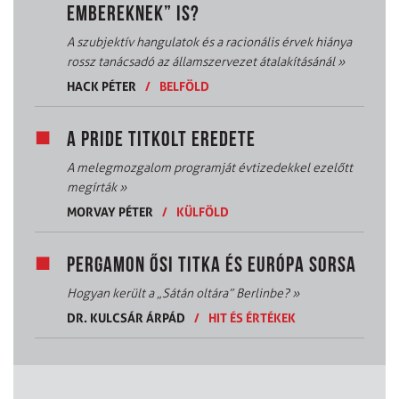
EMBEREKNEK” IS?
A szubjektív hangulatok és a racionális érvek hiánya
rossz tanácsadó az államszervezet átalakításánál
»
HACK PÉTER
/
BELFÖLD
A PRIDE TITKOLT EREDETE
A melegmozgalom programját évtizedekkel ezelőtt
megírták
»
MORVAY PÉTER
/
KÜLFÖLD
PERGAMON ŐSI TITKA ÉS EURÓPA SORSA
Hogyan került a „Sátán oltára” Berlinbe?
»
DR. KULCSÁR ÁRPÁD
/
HIT ÉS ÉRTÉKEK