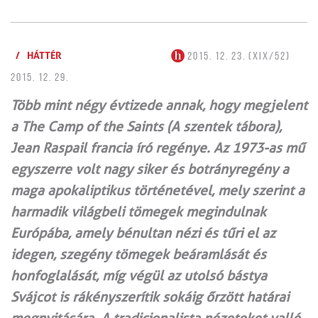
/
HÁTTÉR
2015. 12. 23. (XIX/52)
2015. 12. 29.
Több mint négy évtizede annak, hogy megjelent
a The Camp of the Saints (A szentek tábora),
Jean Raspail francia író regénye. Az 1973-as mű
egyszerre volt nagy siker és botrányregény a
maga apokaliptikus történetével, mely szerint a
harmadik világbeli tömegek megindulnak
Európába, amely bénultan nézi és tűri el az
idegen, szegény tömegek beáramlását és
honfoglalását, míg végül az utolsó bástya
Svájcot is rákényszerítik sokáig őrzött határai