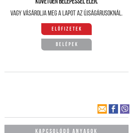
követően belépéssel elér.
Vagy vásárolja meg a lapot az újságárusoknál.
Előfizetek
Belépek
KAPCSOLÓDÓ ANYAGOK