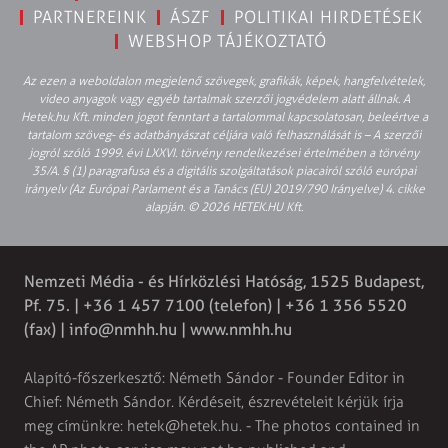
PARTNEREINK
ÁSZF
POLITIKAI HIRDETÉSEK
WEBSHOP TÁJÉKOZTATÓ
Az ezen a weboldalon megjelenő szövegek, grafikák, képek, hangfelvételek,
video anyagok vagy egyéb tartalmak szerzői jogvédelem alatt állnak. A
Hetek.hu Kft. minden jogot fenntart a tartalommal kapcsolatosan, beleértve a
tartalom szöveg- és adatbányászat céljára való felhasználását is – A szerzői
jogról szóló 1999. évi LXXVI. törvény rendelkezései értelmében a törvény
35/A. § (1) paragrafusa és a digitális szolgáltatások piacairól szóló európai
irányelv (Az Európai Parlament és a Tanács (EU) 2019/790 Irányelve) 4. cikke
alapján. © 2026 HETEK.HU Kft.
Nemzeti Média - és Hírközlési Hatóság, 1525 Budapest,
Pf. 75. | +36 1 457 7100 (telefon) | +36 1 356 5520
(fax) |
info@nmhh.hu
| www.nmhh.hu
Alapító-főszerkesztő: Németh Sándor - Founder Editor in
Chief: Németh Sándor. Kérdéseit, észrevételeit kérjük írja
meg címünkre:
hetek@hetek.hu
. - The photos contained in