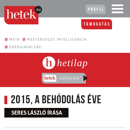
Profil
Támogatás
#
#
META
MESTERSÉGES INTELLIGENCIA
#
ENERGIAVÁLSÁG
hetilap
2015, a Behódolás éve
SERES LÁSZLÓ ÍRÁSA