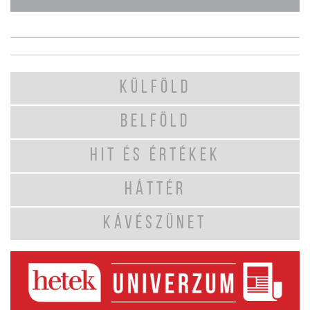
KÜLFÖLD
BELFÖLD
HIT ÉS ÉRTÉKEK
HÁTTÉR
KÁVÉSZÜNET