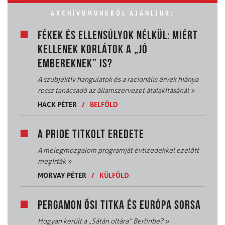
ARCHÍVUMUNKBÓL AJÁNLJUK:
FÉKEK ÉS ELLENSÚLYOK NÉLKÜL: MIÉRT
KELLENEK KORLÁTOK A „JÓ
EMBEREKNEK” IS?
A szubjektív hangulatok és a racionális érvek hiánya
rossz tanácsadó az államszervezet átalakításánál
»
HACK PÉTER
/
BELFÖLD
A PRIDE TITKOLT EREDETE
A melegmozgalom programját évtizedekkel ezelőtt
megírták
»
MORVAY PÉTER
/
KÜLFÖLD
PERGAMON ŐSI TITKA ÉS EURÓPA SORSA
Hogyan került a „Sátán oltára” Berlinbe?
»