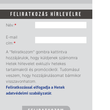
FELIRATKOZÁS HÍRLEVÉLRE
Név:
*
E-mail
cím:
*
A "feliratkozom" gombra kattintva
hozzájárulok, hogy küldjenek számomra
Hetek hírlevelet exkluzív hetekes
tartalmakról és promóciókról. Tudomásul
veszem, hogy hozzájárulásomat bármikor
visszavonhatom.
Feliratkozással elfogadja a Hetek
adatvédelmi szabályzatát
.