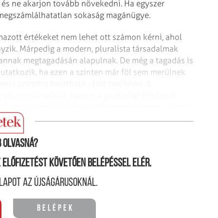
, és ne akarjon tovább növekedni. Ha egyszer
 megszámlálhatatlan sokaság magánügye.
mazott értékeket nem lehet ott számon kérni, ahol
nyzik. Márpedig a modern, pluralista társadalmak
annak megtagadásán alapulnak. De még a tagadás is
tatkozik, ha ezen a szinten már föl sem merülnek
enki számára belátható ráció területén. A
 viszonzás számít, hanem a gazdasági feltételek
 olyannyira találó Arthur Miller megjegyzése: „régen,
 forradalmat csinált; ma elmegy vásárolni”.
 olvasná?
ne előfizetést követően belépéssel elér.
lapot az újságárusoknál.
Belépek