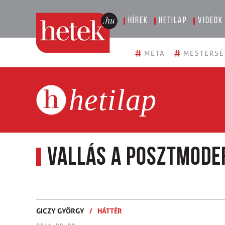
Hírek
Hetilap
Videók
#
#
META
MESTERSÉ
hetilap
Vallás a posztmod
GICZY GYÖRGY
/
HÁTTÉR