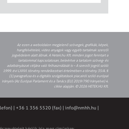
Az ezen a weboldalon megjelenő szövegek, grafikák, képek,
hangfelvételek, video anyagok vagy egyéb tartalmak szerzői
jogvédelem alatt állnak. A Hetek.hu Kft. minden jogot fenntart a
tartalommal kapcsolatosan, beleértve a tartalom szöveg- és
adatbányászat céljára való felhasználását is – A szerzői jogról szóló
1999. évi LXXVI. törvény rendelkezései értelmében a törvény 35/A. §
(1) paragrafusa és a digitális szolgáltatások piacairól szóló európai
irányelv (Az Európai Parlament és a Tanács (EU) 2019/790 Irányelve) 4.
cikke alapján. © 2026 HETEK.HU Kft.
lefon) | +36 1 356 5520 (fax) |
info@nmhh.hu
|
észrevételeit kérjük írja meg címünkre: