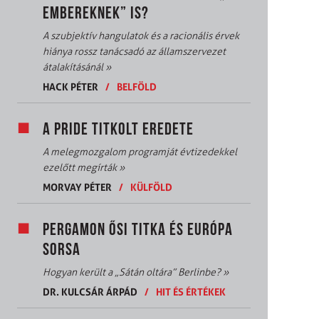
EMBEREKNEK” IS?
A szubjektív hangulatok és a racionális érvek
hiánya rossz tanácsadó az államszervezet
átalakításánál
»
HACK PÉTER
/
BELFÖLD
A PRIDE TITKOLT EREDETE
A melegmozgalom programját évtizedekkel
ezelőtt megírták
»
MORVAY PÉTER
/
KÜLFÖLD
PERGAMON ŐSI TITKA ÉS EURÓPA
SORSA
Hogyan került a „Sátán oltára” Berlinbe?
»
DR. KULCSÁR ÁRPÁD
/
HIT ÉS ÉRTÉKEK