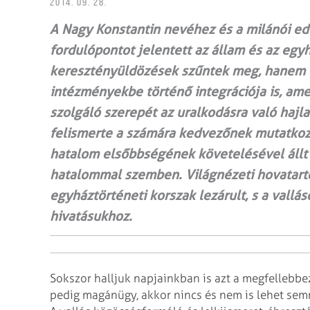
2014. 09. 28.
A Nagy Konstantin nevéhez és a milánói e
fordulópontot jelentett az állam és az eg
keresztényüldözések szűntek meg, hanem 
intézményekbe történő integrációja is, am
szolgáló szerepét az uralkodásra való hajla
felismerte a számára kedvezőnek mutatkozó
hatalom elsőbbségének követelésével állt e
hatalommal szemben. Világnézeti hova­tart
egyháztörténeti korszak lezárult, s a vallá
hivatásukhoz.
Sokszor halljuk napjainkban is azt a megfellebbe
pedig magánügy, akkor nincs és nem is lehet semm