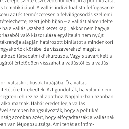
ő szerepe szinte észrevétlenül kerül ki a politika által
us tematikájából. A vallás individualista felfogásának
au az (és természetesen a felvilágosodás szellemi
tételezhette, ezért jobb híján – a vallást alárendelte
gy ha a vallás „szabad kezet kap”, akkor nem hagyja
korlásából való kiszorulása egyáltalán nem nyújt
rtékrendje alapján határozott bírálatot a mindenkori
lomgyakorlók körébe, de visszaverekszi magát a
tkozó társadalmi diskurzusba. Vagyis zavart kelt a
ától értetődően visszahat a vallástól és a vallási
ori valláskritikusok hibájába. Ő a vallás
tetésére törekedtek. Azt gondolták, ha valami nem
ll segíteni ehhez az állapothoz. Napjainkban azonban
 alkalmaznak. Habár eredetileg a vallás
vével szemben hangsúlyozták, hogy a politikai
nság azonban azért, hogy elfogadtassák: a vallásnak
an van létjogosultsága. Ami tehát az intim-