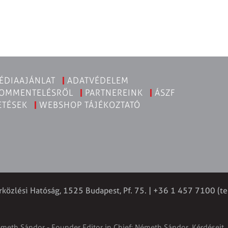
ÉDIAAJÁNLAT
ADATVÉDELEM
KOMMENTELÉSRŐL
PARTNEREINK
ÁSZF
ETÉSEK
WEBSHOP TÁJÉKOZTATÓ
rközlési Hatóság, 1525 Budapest, Pf. 75. | +36 1 457 7100 (te
émeth Sándor - Founder Editor in Chief: Németh Sándor. Kérdéseit, 