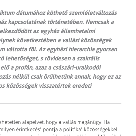
diktum dátumához köthető szemléletváltozás
yház kapcsolatának történetében. Nemcsak a
elkezdődött az egyház államhatalmi
elynek következtében a vallási közösségek
m váltotta föl. Az egyházi hierarchia gyorsan
 lehetőséget, s rövidesen a szakrális
lő a profán, azaz a császári-uralkodói
ozás nélkül csak örülhetünk annak, hogy ez az
sos közösségek visszatértek eredeti
zhetetlen alapelvet, hogy a vallás magánügy. Ha
ilyen érintkezési pontja a politikai közösségekkel.