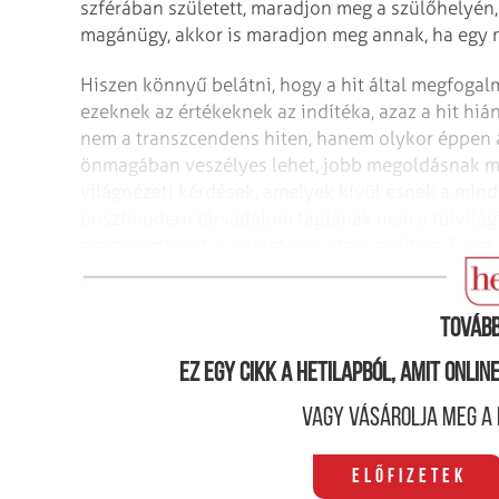
szférában született, maradjon meg a szülőhelyén
magánügy, akkor is maradjon meg annak, ha egy
Hiszen könnyű belátni, hogy a hit által megfogal
ezeknek az értékeknek az indítéka, azaz a hit hiá
nem a transzcendens hiten, hanem olykor éppen 
önmagában veszélyes lehet, jobb megoldásnak mu
világnézeti kérdések, amelyek kívül esnek a mind
posztmodern társadalom tagjának nem a túlvilági
megteremtését, a jólétet szavatoló politika. Ezért
ha valaki boldogtalan volt, templomba ment, vagy
Tovább
Ez egy cikk a hetilapból, amit onli
Vagy vásárolja meg a 
Előfizetek