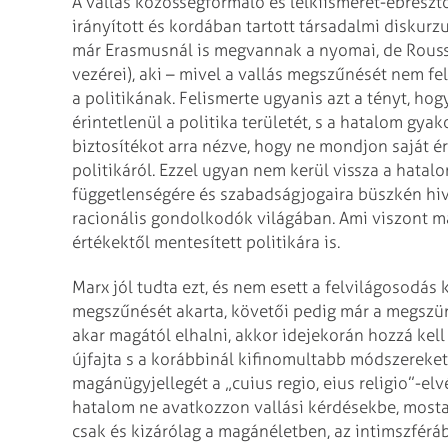
A val­lás közösségformáló és lelkiismeret­­-ébreszt
irányított és kordában tartott társadalmi diskurz
már Erasmusnál is megvannak a nyomai, de Rousse
vezérei), aki – mivel a vallás megszűnését nem fel
a politikának. Felismerte ugyanis azt a tényt, ho
érintetlenül a politika területét, s a hatalom gya
biztosítékot arra nézve, hogy ne mondjon saját é
politikáról. Ezzel ugyan nem kerül vissza a hata
függetlenségére és szabadságjogaira büszkén hiva
racionális gondolkodók világában. Ami viszont mag
értékektől mentesített politikára is.
Marx jól tudta ezt, és nem esett a felvilágosodás k
megszűnését akarta, követői pedig már a megszün
akar magától elhalni, akkor ideje­korán hozzá ke
újfajta s a korábbinál kifinomultabb módszereket
magánügyjellegét a „cuius regio, eius religio”-el
hatalom ne avatkozzon vallási kérdésekbe, mosta
csak és kizárólag a magánéletben, az intimszféráb