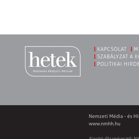
KAPCSOLAT
M
SZABÁLYZAT A 
POLITIKAI HIRD
Nemzeti Média - és Hí
www.nmhh.hu
Alapító-főszerkesztő: N