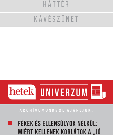
HÁTTÉR
KÁVÉSZÜNET
ARCHÍVUMUNKBÓL AJÁNLJUK:
FÉKEK ÉS ELLENSÚLYOK NÉLKÜL:
MIÉRT KELLENEK KORLÁTOK A „JÓ