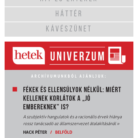
HÁTTÉR
KÁVÉSZÜNET
ARCHÍVUMUNKBÓL AJÁNLJUK:
FÉKEK ÉS ELLENSÚLYOK NÉLKÜL: MIÉRT
KELLENEK KORLÁTOK A „JÓ
EMBEREKNEK” IS?
A szubjektív hangulatok és a racionális érvek hiánya
rossz tanácsadó az államszervezet átalakításánál
»
HACK PÉTER
/
BELFÖLD