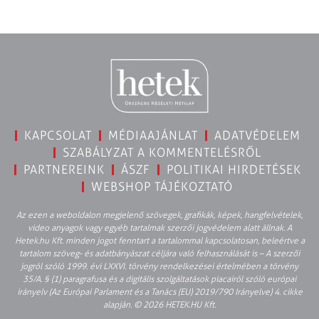
KAPCSOLAT
MÉDIAAJÁNLAT
ADATVÉDELEM
SZABÁLYZAT A KOMMENTELÉSRŐL
PARTNEREINK
ÁSZF
POLITIKAI HIRDETÉSEK
WEBSHOP TÁJÉKOZTATÓ
Az ezen a weboldalon megjelenő szövegek, grafikák, képek, hangfelvételek,
video anyagok vagy egyéb tartalmak szerzői jogvédelem alatt állnak. A
Hetek.hu Kft. minden jogot fenntart a tartalommal kapcsolatosan, beleértve a
tartalom szöveg- és adatbányászat céljára való felhasználását is – A szerzői
jogról szóló 1999. évi LXXVI. törvény rendelkezései értelmében a törvény
35/A. § (1) paragrafusa és a digitális szolgáltatások piacairól szóló európai
irányelv (Az Európai Parlament és a Tanács (EU) 2019/790 Irányelve) 4. cikke
alapján. © 2026 HETEK.HU Kft.