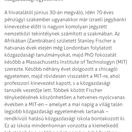
A hivatalától június 30-án megváló, idén 70 éves
pénzügyi szakember ugyanakkor már izraeli jegybanki
kinevezése előtt is nagyon komolyan jegyzett
nemzetközi tekintélynek számított a szakmában. Az
Afrikában (Zambiában) született Stanley Fischer a
hatvanas évek elején még Londonban folytatott
közgazdasági tanulmányokat, majd PhD fokozatát
később a Massachusetts Institute of Technologyn (MIT)
szerezte. Később néhány évet dolgozott a chicagói
egyetemen, majd rövidesen visszatért a MIT-re, ahol
professzori kinevezést kapott, s a közgazdasági
tanszék vezetője lett. Többek között Fischer
ténykedésének köszönhetően a hetvenes-nyolcvanas
években a MIT-en – amelyet a mai napig a világ talán
legjobb közgazdasági egyetemének tartanak –
rendkívüli hatású közgazdasági iskola bontakozott ki.
Ez az iskola mindenhonnan vonzotta a kiemelkedő