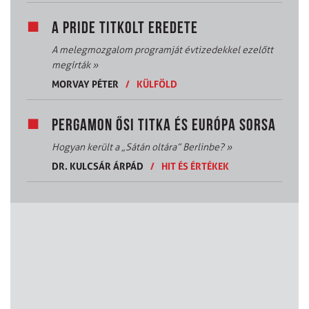
A PRIDE TITKOLT EREDETE
A melegmozgalom programját évtizedekkel ezelőtt
megírták
»
MORVAY PÉTER
/
KÜLFÖLD
PERGAMON ŐSI TITKA ÉS EURÓPA SORSA
Hogyan került a „Sátán oltára” Berlinbe?
»
DR. KULCSÁR ÁRPÁD
/
HIT ÉS ÉRTÉKEK