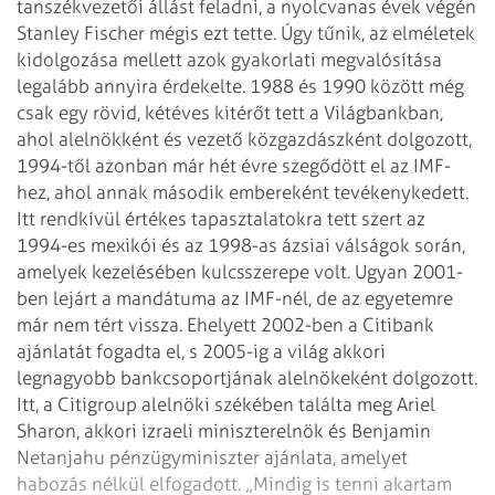
tanszékvezetői állást feladni, a nyolcvanas évek végén
Stanley Fischer mégis ezt tette. Úgy tűnik, az elméletek
kidolgozása mellett azok gyakorlati megvalósítása
legalább annyira érdekelte. 1988 és 1990 között még
csak egy rövid, kétéves kitérőt tett a Világbankban,
ahol alelnökként és vezető közgazdászként dolgozott,
1994-től azonban már hét évre szegődött el az IMF-
hez, ahol annak második embereként tevékenykedett.
Itt rendkívül értékes tapasztalatokra tett szert az
1994-es mexikói és az 1998-as ázsiai válságok során,
amelyek kezelésében kulcsszerepe volt. Ugyan 2001-
ben lejárt a mandátuma az IMF-nél, de az egyetemre
már nem tért vissza. Ehelyett 2002-ben a Citibank
ajánlatát fogadta el, s 2005-ig a világ akkori
legnagyobb bankcsoportjának alelnökeként dolgozott.
Itt, a Citigroup alelnöki székében találta meg Ariel
Sharon, akkori izraeli miniszterelnök és Benjamin
Netanjahu pénzügyminiszter ajánlata, amelyet
habozás nélkül elfogadott. „Mindig is tenni akartam