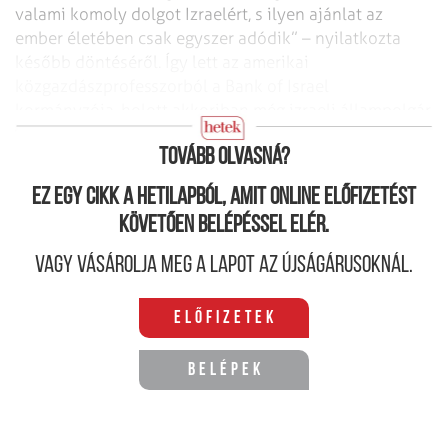
valami komoly dolgot Izraelért, s ilyen ajánlat az
ember életében csak egyszer adódik” – nyilatkozta
később döntéséről. Így lett az amerikai
közgazdászprofesszorból a Bank of Israel
kormányzója, holott akkoriban még izraeli állampolgár
sem volt.
Tovább olvasná?
Ez egy cikk a hetilapból, amit online előfizetést
követően belépéssel elér.
Vagy vásárolja meg a lapot az újságárusoknál.
Előfizetek
Belépek