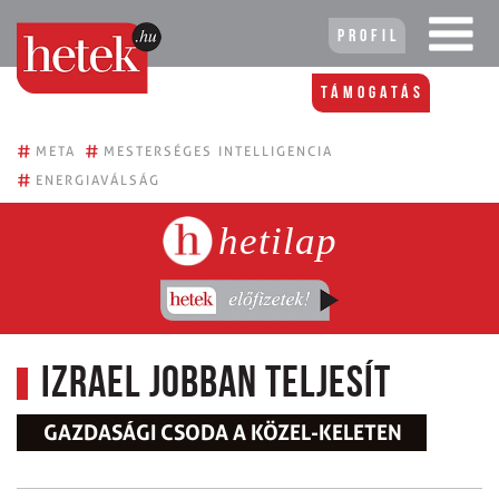
Profil
Támogatás
#
#
META
MESTERSÉGES INTELLIGENCIA
#
ENERGIAVÁLSÁG
hetilap
Izrael jobban teljesít
GAZDASÁGI CSODA A KÖZEL-KELETEN