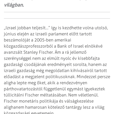
világban.
„Izrael jobban teljesít…” így is kezdhette volna utolsó,
június elején az izraeli parlament előtt tartott
beszámolóját a 2005-ben amerikai
közgazdászprofesszor­ból a Bank of Israel elnökévé
avanzsált Stanley Fischer. Ám a rá jellemző
szerénységgel nem az elmúlt nyolc év kisebbfajta
gazdasági csodájának eredményeit sorolta, hanem az
izraeli gazdaság még megoldatlan kihívásairól tartott
előadást a megjelent politikusoknak. Mindezzel persze
aligha lepte meg őket, akik a rendezvényen
párthovatartozástól függetlenül egymást igyekeztek
túllicitálni Fischer méltatásában. Nem véletlenül.
Fischer monetáris politikája és válságkezelése
alighanem hamarosan kötelező tantárgy lesz a világ
közgazdasági egyetemein.