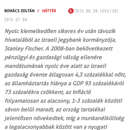
BOHÁCS ZOLTÁN
/
HÁTTÉR
2013. 06. 28. (XVII/26)
2013. 07. 04.
Nyolc kiemelkedően sikeres év után távozik
hivatalából az izraeli jegybank kormányzója,
Stanley Fischer. A 2008-ban bekövetkezett
pénzügyi és gazdasági válság ellenére
mandátumának nyolc éve alatt az izraeli
gazdaság évente átlagosan 4,3 százalékkal nőtt,
az államháztartás hiánya a GDP 93 százalékáról
73 százalékra csökkent, az infláció
folyamatosan az alacsony, 1-3 százalék közötti
sávon belül maradt, az ország tartalékai
jelentősen növekedtek, míg a munka­­nélküliség
a legalacsonyabbak között van a nyugati