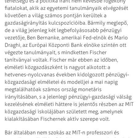
tehetségű és a politika iránt nem kevésbé fogékony
fiatalokat, akik az egyetemi tanulmányaik elvégzését
követően a világ számos pontján kerültek a
gazdaságirányítás kulcspozícióiba. Bármily meglepő,
de a világ jelenleg két legbefolyásosabb pénzügyi
vezetője, Ben Bernanke, amerikai Fed-elnök és Mario
Draghi, az Európai Központi Bank elnöke szintén ott
végezte tanulmányait, s mindketten Fischer
tanítványai voltak. Fischer már ebben az időben,
elméleti közgazdászként is nagyot alkotott: a
hetvenes-nyolcvanas években kidolgozott pénzügyi-
közgazdasági elméletei és modelljei a mai napig
megtalálhatóak számos ország monetáris
irányításában, s a jelenlegi pénzügyi-gazdasági válság
kezelésének elméleti háttere is jelentős részben az MIT
közgazdasági iskolájában született meg, amelynek
kialakításában Fischernek aktív szerepe volt.
Bár általában nem szokás az MIT-n professzori és