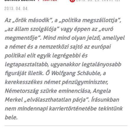
2013. 04. 04.
Az „örök második”, a „politika megszállottja”,
„az állam szolgálója” vagy éppen az „euró
megmentője”. Mind mind olyan jelző, amellyel
a német és a nemzetközi sajtó az európai
politikai elit egyik legrégebbi és
legtapasztaltabb, ugyanakkor legtalányosabb
figuráját illetik. Ő Wolfgang Schäuble, a
kerekesszékes német pénzügyminiszter,
Német­ország szürke eminenciása, Angela
Merkel „elválaszt­hatatlan párja”. Írásunkban
nem mindennapi karrier­történetébe tekintünk
bele.