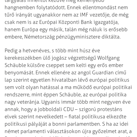
hangnemben folytatódott. Ennek ellentmondást nem
tűrő irányát ugyanakkor nem az IMF vezetője, de még
csak nem is az Európai Központi Bank igazgatója,
hanem Európa egy másik, talán még náluk is erősebb
embere, Németország pénzügyminisztere diktálta.
Pedig a hetvenéves, s több mint húsz éve
kerekesszékben ülő jogász végzettségű Wolfgang
Schäuble külsőre cseppet sem kelti egy erős ember
benyomását. Ennek ellenére az angol Guardian című
lap szerint egyetlen hivatalban lévő európai politikus
sem volt olyan hatással a ma működő európai politikai
rendszerre, mint éppen Schäuble, az európai politika
nagy veteránja. Ugyanis immár több mint negyven éve
annak, hogy a jobboldali CDU – szigorú protestáns
elvek szerint nevelkedett – fiatal politikusa elkezdte
politikusi pályáját a bonni parlamentben. S ha az idei
német parlamenti választásokon újra győzelmet arat, a