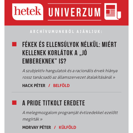
ARCHÍVUMUNKBÓL AJÁNLJUK:
FÉKEK ÉS ELLENSÚLYOK NÉLKÜL: MIÉRT
KELLENEK KORLÁTOK A „JÓ
EMBEREKNEK” IS?
A szubjektív hangulatok és a racionális érvek hiánya
rossz tanácsadó az államszervezet átalakításánál
»
HACK PÉTER
/
BELFÖLD
A PRIDE TITKOLT EREDETE
A melegmozgalom programját évtizedekkel ezelőtt
megírták
»
MORVAY PÉTER
/
KÜLFÖLD