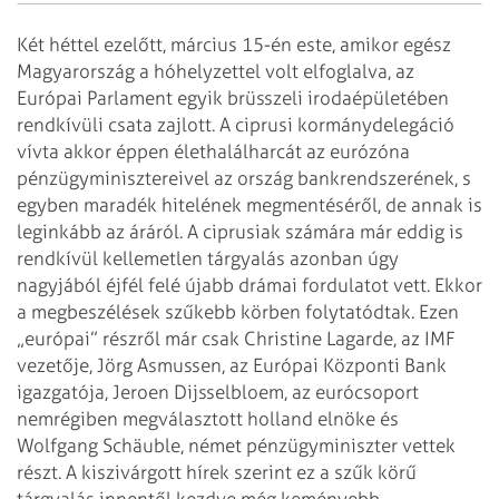
Két héttel ezelőtt, március 15-én este, amikor egész
Magyarország a hóhelyzettel volt elfoglalva, az
Európai Parlament egyik brüsszeli irodaépületében
rendkívüli csata zajlott. A ciprusi kormánydelegáció
vívta akkor éppen élethalálharcát az eurózóna
pénzügyminisztereivel az ország bankrendszerének, s
egyben maradék hitelének megmentéséről, de annak is
leginkább az áráról. A ciprusiak számára már eddig is
rendkívül kellemetlen tárgyalás azonban úgy
nagyjából éjfél felé újabb drámai fordulatot vett. Ekkor
a megbeszé­lések szűkebb körben folytatódtak. Ezen
„európai” részről már csak Christine Lagarde, az IMF
vezetője, Jörg Asmussen, az Európai Központi Bank
igazgatója, Jeroen Dijsselbloem, az eurócsoport
nemrégiben megválasztott holland elnöke és
Wolfgang Schäuble, német pénzügyminiszter vettek
részt. A kiszivárgott hírek szerint ez a szűk körű
tárgyalás innentől kezdve még keményebb