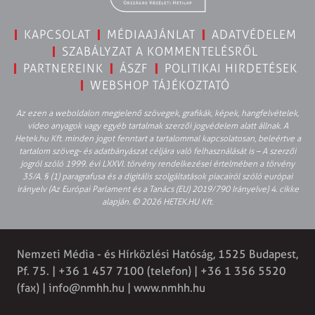
KAPCSOLAT
MÉDIAAJÁNLAT
ADATVÉDELEM
SZABÁLYZAT A KOMMENTELÉSRŐL
PARTNEREINK
ÁSZF
POLITIKAI HIRDETÉSEK
WEBSHOP TÁJÉKOZTATÓ
Az ezen a weboldalon megjelenő szövegek, grafikák, képek, hangfelvételek,
video anyagok vagy egyéb tartalmak szerzői jogvédelem alatt állnak. A
Hetek.hu Kft. minden jogot fenntart a tartalommal kapcsolatosan, beleértve a
tartalom szöveg- és adatbányászat céljára való felhasználását is – A szerzői
jogról szóló 1999. évi LXXVI. törvény rendelkezései értelmében a törvény
35/A. § (1) paragrafusa és a digitális szolgáltatások piacairól szóló európai
irányelv (Az Európai Parlament és a Tanács (EU) 2019/790 Irányelve) 4. cikke
alapján. © 2026 HETEK.HU Kft.
Nemzeti Média - és Hírközlési Hatóság, 1525 Budapest,
Pf. 75. | +36 1 457 7100 (telefon) | +36 1 356 5520
(fax) |
info@nmhh.hu
| www.nmhh.hu