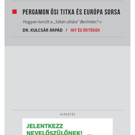
PERGAMON ŐSI TITKA ÉS EURÓPA SORSA
Hogyan került a „Sátán oltára” Berlinbe?
»
DR. KULCSÁR ÁRPÁD
/
HIT ÉS ÉRTÉKEK
HIRDETÉS