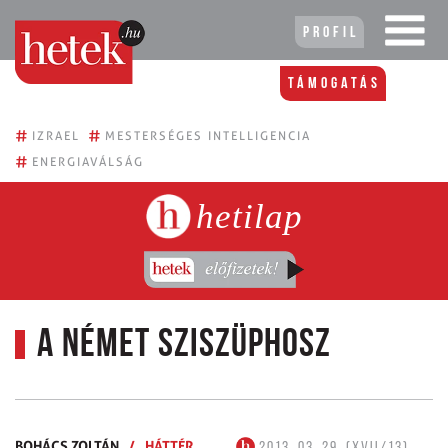
Profil
Támogatás
#
#
IZRAEL
MESTERSÉGES INTELLIGENCIA
#
ENERGIAVÁLSÁG
hetilap
A német Sziszüphosz
BOHÁCS ZOLTÁN
/
HÁTTÉR
2013. 03. 29. (XVII/13)