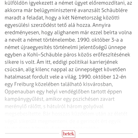
külföldön igyekezett a német ügyet előremozdítani, az
akkorra már belügy­mi­niszterré avanzsált Schäublére
maradt a feladat, hogy a két Németország közötti
egye­sülési szerződést tető alá hozza. Annyira
eredményesen, hogy alighanem már ezzel beírta volna
a nevét a német történelembe. 1990. október 3-a a
német újraegyesítés törté­nelmi jelentőségű ünnepe
egyben a Kohl–Schäuble páros közös erőfeszítésének
sikere is volt. Ám itt, eddigi politikai karrierjének
csúcsán, alig kilenc nappal az ünnepséget követően
hatalmasat fordult vele a világ. 1990. október 12-én
egy Freiburg közelében található kisvárosban,
Oppenauban egy helyi vendéglőben tartott éppen
kampánygyűlést, amikor egy pszichésen zavart
merénylő rálőtt, s hátulról három golyóval
megsebesítette. Bár hosszas küzdelem után az életét
végül sikerült megmenteni, de a gerincét ért egyik
lövés élete hátralévő részére tolószékbe
kényszerítette.