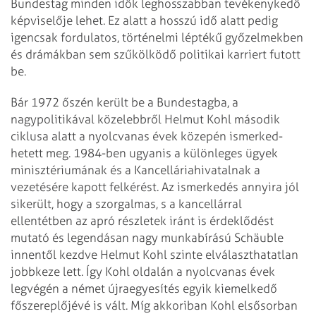
Bundestag minden idők leghosszabban tevékenykedő
képviselője lehet. Ez alatt a hosszú idő alatt pedig
igencsak fordulatos, törté­nelmi léptékű győzelmekben
és drámákban sem szűkölködő politikai karriert futott
be.
Bár 1972 őszén került be a Bundestagba, a
nagypolitikával közelebbről Helmut Kohl második
ciklusa alatt a nyolcvanas évek közepén ismer­ked­
hetett meg. 1984-ben ugyanis a különleges ügyek
minisztériumának és a Kancellária­hivatalnak a
vezetésére kapott felkérést. Az ismer­ke­dés annyira jól
sikerült, hogy a szorgalmas, s a kancellárral
ellentétben az apró részletek iránt is érdeklődést
mutató és legendásan nagy munkabírású Schäuble
innentől kezdve Helmut Kohl szinte elválaszthatatlan
jobbkeze lett. Így Kohl oldalán a nyolcvanas évek
legvégén a német újraegyesítés egyik kiemel­kedő
főszereplőjévé is vált. Míg akkoriban Kohl elsősorban