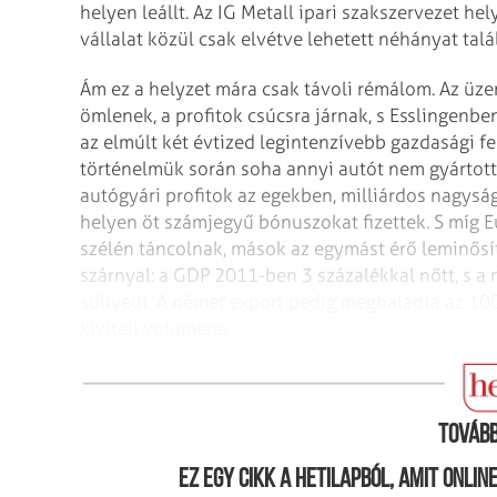
helyen leállt. Az IG Metall ipari szakszervezet he
vállalat közül csak elvétve lehetett néhányat tal
Ám ez a helyzet mára csak távoli rém­álom. Az ü
ömlenek, a profitok csúcsra járnak, s Esslingen
az elmúlt két évtized leg­intenzívebb gazdasági f
történelmük során soha annyi autót nem gyártotta
autógyári profitok az egekben, milliárdos nagys
helyen öt számjegyű bónuszokat fizettek. S míg E
szélén táncolnak, mások az egymást érő leminő
szárnyal: a GDP 2011-ben 3 százalékkal nőtt, s a
süllyedt. A német export pedig meghaladta az 100
kiviteli volumene.
A beteg meggyógyult
Tovább
Ez egy cikk a hetilapból, amit onli