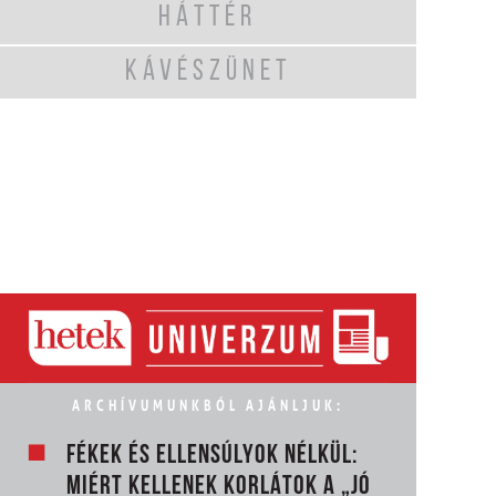
HÁTTÉR
KÁVÉSZÜNET
ARCHÍVUMUNKBÓL AJÁNLJUK:
FÉKEK ÉS ELLENSÚLYOK NÉLKÜL:
MIÉRT KELLENEK KORLÁTOK A „JÓ