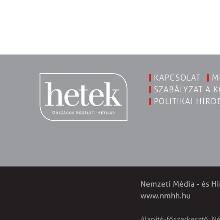
KAPCSOLAT
M
SZABÁLYZAT A 
POLITIKAI HIRD
Nemzeti Média - és Hí
www.nmhh.hu
Alapító-főszerkesztő: N