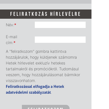
FELIRATKOZÁS HÍRLEVÉLRE
Név:
*
E-mail
cím:
*
A "feliratkozom" gombra kattintva
hozzájárulok, hogy küldjenek számomra
Hetek hírlevelet exkluzív hetekes
tartalmakról és promóciókról. Tudomásul
veszem, hogy hozzájárulásomat bármikor
visszavonhatom.
Feliratkozással elfogadja a Hetek
adatvédelmi szabályzatát
.