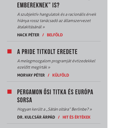
EMBEREKNEK” IS?
A szubjektív hangulatok és a racionális érvek
hiánya rossz tanácsadó az államszervezet
átalakításánál
»
HACK PÉTER
/
BELFÖLD
A PRIDE TITKOLT EREDETE
A melegmozgalom programját évtizedekkel
ezelőtt megírták
»
MORVAY PÉTER
/
KÜLFÖLD
PERGAMON ŐSI TITKA ÉS EURÓPA
SORSA
Hogyan került a „Sátán oltára” Berlinbe?
»
DR. KULCSÁR ÁRPÁD
/
HIT ÉS ÉRTÉKEK