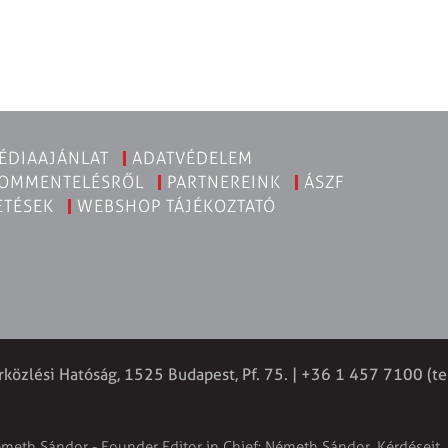
ÉDIAAJÁNLAT
ADATVÉDELEM
KOMMENTELÉSRŐL
PARTNEREINK
ÁSZF
ETÉSEK
WEBSHOP TÁJÉKOZTATÓ
rközlési Hatóság, 1525 Budapest, Pf. 75. | +36 1 457 7100 (te
émeth Sándor - Founder Editor in Chief: Németh Sándor. Kérdéseit, 