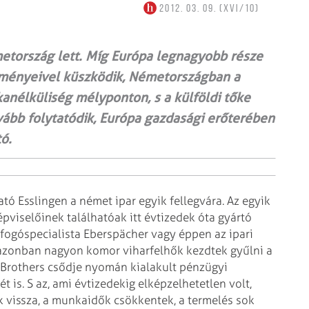
2012. 03. 09. (XVI/10)
etország lett. Míg Európa legnagyobb része
zményeivel küszködik, Németországban a
anélküliség mélyponton, s a külföldi tőke
vább folytatódik, Európa gazdasági erőterében
ó.
ató Esslingen a német ipar egyik fellegvára. Az egyik
épviselőinek találhatóak itt évtizedek óta gyártó
ufogóspecialista Eberspächer vagy éppen az ipari
n azonban nagyon komor viharfelhők kezdtek gyűlni a
 Brothers csődje nyomán kialakult pénzügyi
ét is. S az, ami évtizedekig elképzelhetetlen volt,
 vissza, a munkaidők csökkentek, a termelés sok