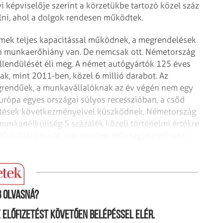
lyi képviselője szerint a körzetükbe tartozó közel száz
álni, ahol a dolgok rendesen működtek.
zemek teljes kapacitással működnek, a megrendelések
ben munkaerőhiány van. De nemcsak ott. Németország
ellendülését éli meg. A német autógyártók 125 éves
k, mint 2011-ben, közel 6 millió darabot. Az
ágrendűek, a munkavállalóknak az év végén nem egy
urópa egyes országai súlyos recesszióban, a csőd
sítések következményeivel küszködnek, Németország
 munkanélküliség 5 százalék közeli történelmi értékre
0 milliárd eurót, ami minden idők legjelentősebb
 olvasná?
ne előfizetést követően belépéssel elér.