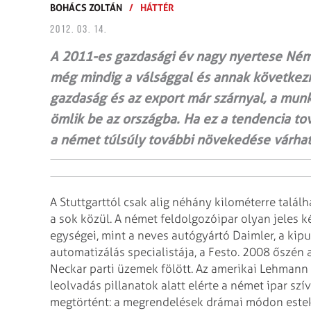
BOHÁCS ZOLTÁN
/
HÁTTÉR
2012. 03. 14.
A 2011-es gazdasági év nagy nyertese Ném
még mindig a válsággal és annak követke
gazdaság és az export már szárnyal, a munk
ömlik be az országba. Ha ez a tendencia to
a német túlsúly további növekedése várhat
A Stuttgarttól csak alig néhány kilométerre találh
a sok közül. A német feldolgozóipar olyan jeles k
egységei, mint a neves autógyártó Daimler, a kip
automatizálás specialistája, a Festo. 2008 őszé
Neckar parti üzemek fölött. Az amerikai Lehmann
leolvadás pillanatok alatt elérte a német ipar szív
megtörtént: a megrendelések drámai módon estek