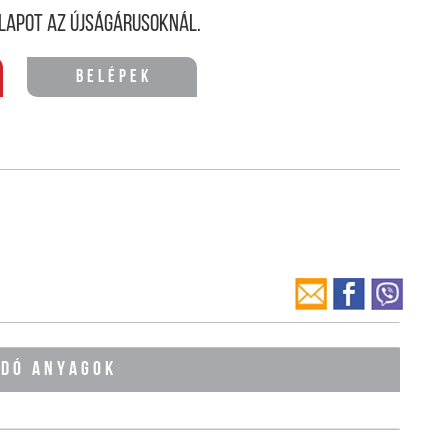
lapot az újságárusoknál.
Belépek
ÓDÓ ANYAGOK