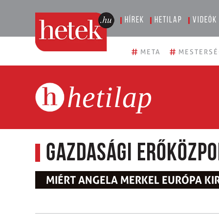
Hírek
Hetilap
Videók
#
#
META
MESTERSÉ
hetilap
Gazdasági erőközpo
MIÉRT ANGELA MERKEL EURÓPA KI