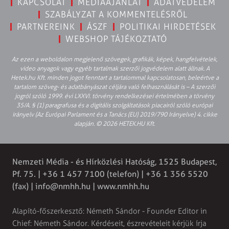
KAPCSOLAT
MÉDIAAJÁNLAT
ADATVÉDELEM
SZABÁLYZAT A KOMMENTELÉSRŐL
PARTNEREINK
ÁSZF
POLITIKAI HIRDETÉSEK
WEBSHOP TÁJÉKOZTATÓ
Az ezen a weboldalon megjelenő szövegek, grafikák, képek, hangfelvételek,
video anyagok vagy egyéb tartalmak szerzői jogvédelem alatt állnak. A
Hetek.hu Kft. minden jogot fenntart a tartalommal kapcsolatosan, beleértve a
tartalom szöveg- és adatbányászat céljára való felhasználását is – A szerzői
jogról szóló 1999. évi LXXVI. törvény rendelkezései értelmében a törvény
35/A. § (1) paragrafusa és a digitális szolgáltatások piacairól szóló európai
irányelv (Az Európai Parlament és a Tanács (EU) 2019/790 Irányelve) 4. cikke
alapján. © 2026 HETEK.HU Kft.
Nemzeti Média - és Hírközlési Hatóság, 1525 Budapest,
Pf. 75. | +36 1 457 7100 (telefon) | +36 1 356 5520
(fax) |
info@nmhh.hu
| www.nmhh.hu
Alapító-főszerkesztő: Németh Sándor - Founder Editor in
Chief: Németh Sándor. Kérdéseit, észrevételeit kérjük írja