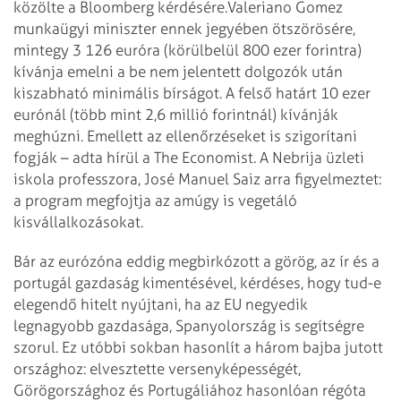
közölte a Bloomberg kérdésére.
Valeriano Gomez
munkaügyi miniszter ennek jegyében ötszörösére,
mintegy 3 126 euróra (körülbelül 800 ezer forintra)
kívánja emelni a be nem jelentett dolgozók után
kiszabható minimális bírságot. A felső határt 10 ezer
eurónál (több mint 2,6 millió forintnál) kívánják
meghúzni. Emellett az ellenőrzéseket is szigorítani
fogják – adta hírül a The Economist. A Nebrija üzleti
iskola professzora, José Manuel Saiz arra figyelmeztet:
a program megfojtja az amúgy is vegetáló
kisvállalkozásokat.
Bár az eurózóna eddig megbirkózott a görög, az ír és a
portugál gazdaság kimentésével, kérdéses, hogy tud-e
elegendő hitelt nyújtani, ha az EU negyedik
legnagyobb gazdasága, Spanyolország is segítségre
szorul. Ez utóbbi sokban hasonlít a három bajba jutott
országhoz: elvesztette versenyképességét,
Görögországhoz és Portugáliához hasonlóan régóta