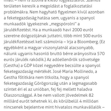
területen keresik a megoldást a foglalkoztatási
problémákra. Nem hagyható figyelmen kívül azonban
a feketegazdaság hatása sem, ugyanis a spanyol
munkaadók igyekeznek „megspórolni” a
járulékfizetést. Ha a munkaadó havi 2000 eurót
szeretne dolgozójának juttatni, több mint 500 eurós
járulékfizetéssel kell számolnia – írja a Bloomberg. (Ez
egyébként a magyar viszonylatnál alacsonyabb,
nálunk ugyanis hasonló bruttó bérre arányosítva 570
eurós járulék rakódik.) Az adóellenőrök szövetsége
(Gestha) a GDP közel negyedére becsülte a spanyol
feketegazdaság mértékét. José Maria Mollinedo, a
Gestha főtitkára nem titkolta, hogy a spanyol
feketegazdaság Görögország után a legmagasabb
szintet éri el az unióban, fej fej mellett haladva
Olaszországgal. A be nem vallott jövedelmek 82
milliárd eurót tehetnek ki, és körülbelül 4 millióan
nincsenek bejelentve mint hivatalos munkavállalók –