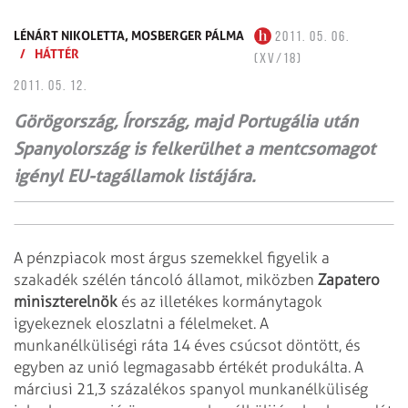
LÉNÁRT NIKOLETTA,
MOSBERGER PÁLMA
2011. 05. 06.
/
HÁTTÉR
(XV/18)
2011. 05. 12.
Görögország, Írország, majd Portugália után
Spanyolország is felkerülhet a mentcsomagot
igényl EU-tagállamok listájára.
A pénzpiacok most árgus szemekkel figyelik a
szakadék szélén táncoló államot, miközben
Zapatero
miniszterelnök
és az illetékes kormánytagok
igyekeznek eloszlatni a félelmeket. A
munkanélküliségi ráta 14 éves csúcsot döntött, és
egyben az unió legmagasabb értékét produkálta. A
márciusi 21,3 százalékos spanyol munkanélküliség