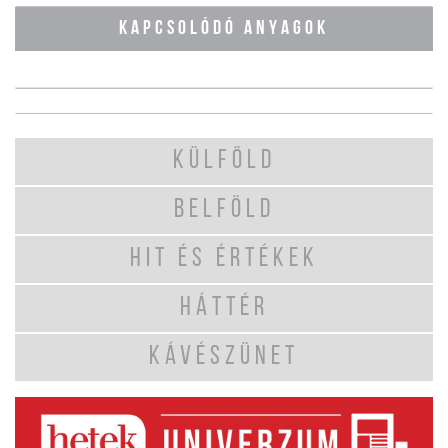
KAPCSOLÓDÓ ANYAGOK
KÜLFÖLD
BELFÖLD
HIT ÉS ÉRTÉKEK
HÁTTÉR
KÁVÉSZÜNET