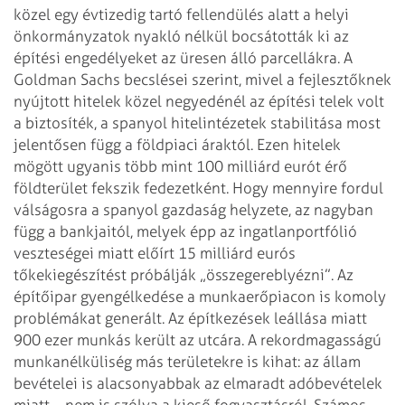
közel egy évtizedig tartó fellendülés alatt a helyi
önkormányzatok nyakló nélkül bocsátották ki az
építési engedélyeket az üresen álló parcellákra. A
Goldman Sachs becslései szerint, mivel a fejlesztőknek
nyújtott hitelek közel negyedénél az építési telek volt
a biztosíték, a spanyol hitelintézetek stabilitása most
jelentősen függ a földpiaci áraktól. Ezen hitelek
mögött ugyanis több mint 100 milliárd eurót érő
földterület fekszik fedezetként. Hogy mennyire fordul
válságosra a spanyol gazdaság helyzete, az nagyban
függ a bankjaitól, melyek épp az ingatlanportfólió
veszteségei miatt előírt 15 milliárd eurós
tőkekiegészítést próbálják „összegereblyézni”.
Az
építőipar gyengélkedése a munkaerőpiacon is komoly
problémákat generált. Az építkezések leállása miatt
900 ezer munkás került az utcára. A rekordmagasságú
munkanélküliség más területekre is kihat: az állam
bevételei is alacsonyabbak az elmaradt adóbevételek
miatt – nem is szólva a kieső fogyasztásról. Számos