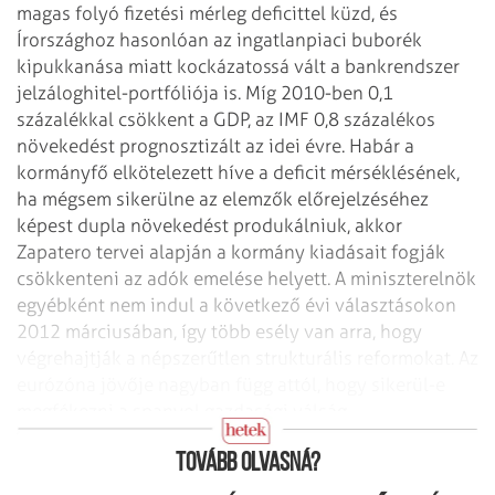
magas folyó fizetési mérleg deficittel küzd, és
Írországhoz hasonlóan az ingatlanpiaci buborék
kipukkanása miatt kockázatossá vált a bankrendszer
jelzáloghitel-portfóliója is. Míg 2010-ben 0,1
százalékkal csökkent a GDP, az IMF 0,8 százalékos
növekedést prognosztizált az idei évre. Habár a
kormányfő elkötelezett híve
a deficit mérséklésének,
ha mégsem sikerülne az elemzők előrejelzéséhez
képest dupla növekedést produkálniuk, akkor
Zapatero tervei alapján a kormány kiadásait fogják
csökkenteni az adók emelése helyett. A miniszterelnök
egyébként nem indul a következő évi választásokon
2012 márciusában, így több esély van arra, hogy
végrehajtják a népszerűtlen strukturális reformokat. Az
eurózóna jövője nagyban függ attól, hogy sikerül-e
megfékezni a spanyol gazdasági válság
kibontakozását.
Tovább olvasná?