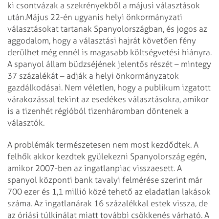
ki csontvázak a szekrényekből a májusi választások
után.
Május 22-én ugyanis helyi önkormányzati
választásokat tartanak Spanyolországban, és jogos az
aggodalom, hogy a választási hajrát követően fény
derülhet még ennél is magasabb költségvetési hiányra.
A spanyol állam büdzséjének jelentős részét – mintegy
37 százalékát – adják a helyi önkormányzatok
gazdálkodásai. Nem véletlen, hogy a publikum izgatott
várakozással tekint az esedékes választásokra, amikor
is a tizenhét régióból tizenháromban döntenek a
választók.
A problémák természetesen nem most kezdődtek. A
felhők akkor kezdtek gyülekezni Spanyolország egén,
amikor 2007-ben az ingatlanpiac visszaesett. A
spanyol központi bank tavalyi felmérése szerint már
700 ezer és 1,1 millió közé tehető az eladatlan lakások
száma. Az ingatlanárak 16 százalékkal estek vissza, de
az óriási túlkínálat miatt további csökkenés várható. A