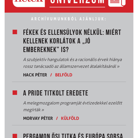
ARCHÍVUMUNKBÓL AJÁNLJUK:
FÉKEK ÉS ELLENSÚLYOK NÉLKÜL: MIÉRT
KELLENEK KORLÁTOK A „JÓ
EMBEREKNEK” IS?
A szubjektív hangulatok és a racionális érvek hiánya
rossz tanácsadó az államszervezet átalakításánál
»
HACK PÉTER
/
BELFÖLD
A PRIDE TITKOLT EREDETE
A melegmozgalom programját évtizedekkel ezelőtt
megírták
»
MORVAY PÉTER
/
KÜLFÖLD
PERGAMON ŐSI TITKA ÉS EURÓPA SORSA