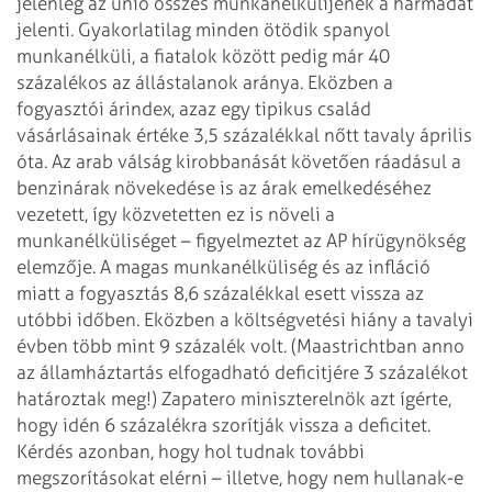
jelenleg az unió összes munkanélkülijének a harmadát
jelenti. Gyakorlatilag minden ötödik spanyol
munkanélküli, a fiatalok között pedig már 40
százalékos az állástalanok aránya. Eközben a
fogyasztói árindex, azaz egy tipikus család
vásárlásainak értéke 3,5 százalékkal nőtt tavaly április
óta. Az arab válság kirobbanását követően ráadásul a
benzinárak növekedése is az árak emelkedéséhez
vezetett, így közvetetten ez is növeli a
munkanélküliséget – figyelmeztet az AP hírügynökség
elemzője. A magas munkanélküliség és az infláció
miatt a fogyasztás 8,6 százalékkal esett vissza az
utóbbi időben. Eközben a költségvetési hiány a tavalyi
évben több mint 9 százalék volt. (Maastrichtban anno
az államháztartás elfogadható deficitjére 3 százalékot
határoztak meg!) Zapatero miniszterelnök azt ígérte,
hogy idén 6 százalékra szorítják vissza a deficitet.
Kérdés azonban, hogy hol tudnak további
megszorításokat elérni – illetve, hogy nem hullanak-e