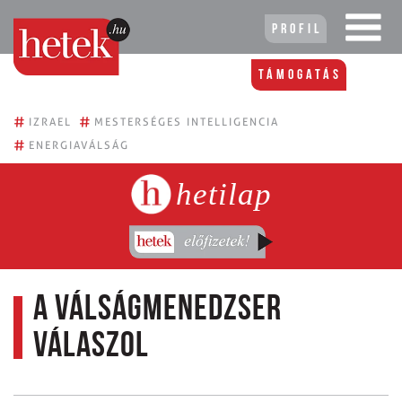
Profil
Támogatás
#
#
IZRAEL
MESTERSÉGES INTELLIGENCIA
#
ENERGIAVÁLSÁG
hetilap
A válságmenedzser
válaszol