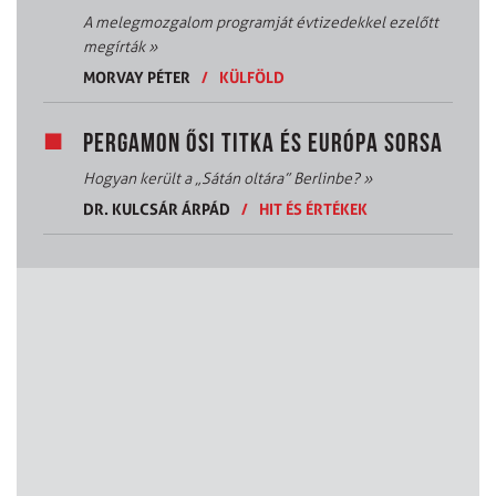
A melegmozgalom programját évtizedekkel ezelőtt
megírták
»
MORVAY PÉTER
/
KÜLFÖLD
PERGAMON ŐSI TITKA ÉS EURÓPA SORSA
Hogyan került a „Sátán oltára” Berlinbe?
»
DR. KULCSÁR ÁRPÁD
/
HIT ÉS ÉRTÉKEK