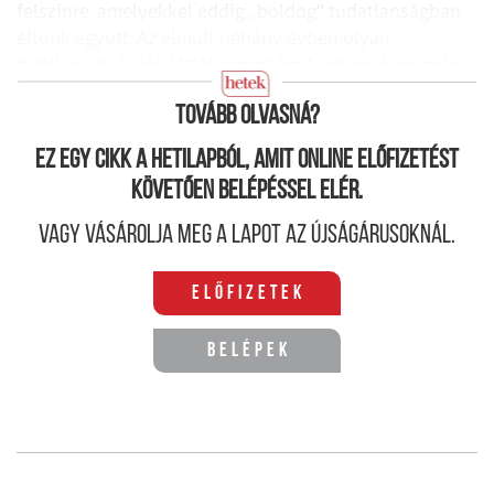
felszínre, amelyekkel eddig „boldog" tudatlanságban
éltünk együtt. Az elmúlt néhány évben olyan
hitelkonstrukciók láttak napvilágot, amelyek komoly
veszélyt jelenthettek egyes vállalkozásokra.
Tovább olvasná?
Ez egy cikk a hetilapból, amit online előfizetést
követően belépéssel elér.
Vagy vásárolja meg a lapot az újságárusoknál.
Előfizetek
Belépek