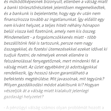
és működőképesnek bizonyult, ellenben a válság miatt
a banki törlesztőrészletek jelentősen megemelkedtek,
és a bankunk is bejelentette, hogy egy év után nem
finanszírozza tovább az ingatlanunkat. Így előállt egy
nem kívánt helyzet, a teljes hitelt néhány hónapon
belül vissza kell fizetnünk, amely nem kis összeg.
Mindemellett - a forgalomcsökkenés miatt - több
beszállítónk felé is tartozunk, persze nem nagy
összegekkel, és fizetési ütemezésekkel ezeket idővel ki
tudjuk fizetni, de némelyek ennek ellenére is
felszámolással fenyegetőznek, mert mindenki fél a
válság miatt. Az üzlet egyébként jó adottságokkal
rendelkezik, így hosszú távon garantálható a
befektetés megtérülése. Mit javasolnak, mit tegyünk?
Milyen gazdálkodási módot alakítsunk ki? Hogyan
vészeljük át a válság miatt kialakult jelenlegi
gazdasági helyzetet?
- A pénzügyi válság számos olyan problémát hozott a