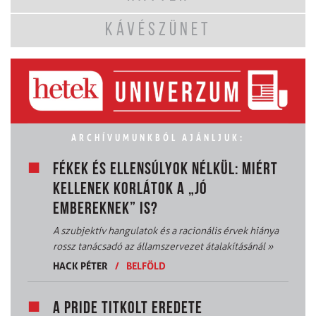
KÁVÉSZÜNET
ARCHÍVUMUNKBÓL AJÁNLJUK:
FÉKEK ÉS ELLENSÚLYOK NÉLKÜL: MIÉRT
KELLENEK KORLÁTOK A „JÓ
EMBEREKNEK” IS?
A szubjektív hangulatok és a racionális érvek hiánya
rossz tanácsadó az államszervezet átalakításánál
»
HACK PÉTER
/
BELFÖLD
A PRIDE TITKOLT EREDETE