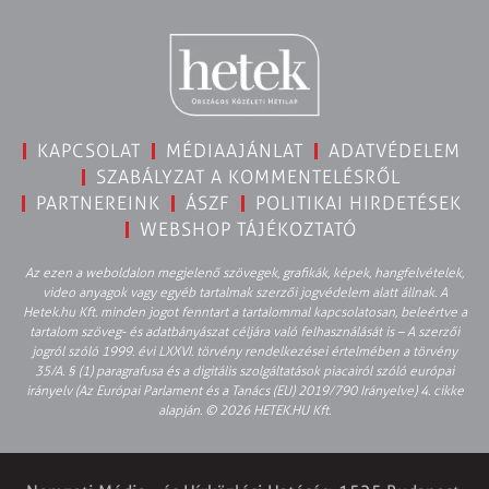
KAPCSOLAT
MÉDIAAJÁNLAT
ADATVÉDELEM
SZABÁLYZAT A KOMMENTELÉSRŐL
PARTNEREINK
ÁSZF
POLITIKAI HIRDETÉSEK
WEBSHOP TÁJÉKOZTATÓ
Az ezen a weboldalon megjelenő szövegek, grafikák, képek, hangfelvételek,
video anyagok vagy egyéb tartalmak szerzői jogvédelem alatt állnak. A
Hetek.hu Kft. minden jogot fenntart a tartalommal kapcsolatosan, beleértve a
tartalom szöveg- és adatbányászat céljára való felhasználását is – A szerzői
jogról szóló 1999. évi LXXVI. törvény rendelkezései értelmében a törvény
35/A. § (1) paragrafusa és a digitális szolgáltatások piacairól szóló európai
irányelv (Az Európai Parlament és a Tanács (EU) 2019/790 Irányelve) 4. cikke
alapján. © 2026 HETEK.HU Kft.