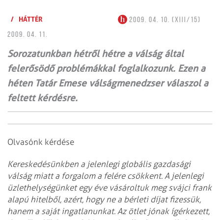
/
HÁTTÉR
2009. 04. 10. (XIII/15)
2009. 04. 11.
Sorozatunkban hétről hétre a válság által
felerősödő problémákkal foglalkozunk. Ezen a
héten Tatár Emese válság­menedzser válaszol a
feltett kérdésre.
Olvasónk kérdése
Kereskedésünkben a jelenlegi globális gazdasági
válság miatt a forgalom a felére csökkent. A jelenlegi
üzlethelységünket egy éve vásároltuk meg svájci frank
alapú hitelből, azért, hogy ne a bérleti díjat fizessük,
hanem a saját ingatlanunkat. Az ötlet jónak ígérkezett,