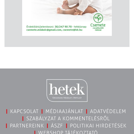
KAPCSOLAT
MÉDIAAJÁNLAT
ADATVÉDELEM
SZABÁLYZAT A KOMMENTELÉSRŐL
PARTNEREINK
ÁSZF
POLITIKAI HIRDETÉSEK
WEBSHOP TÁJÉKOZTATÓ