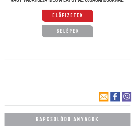
Vagy vásárolja meg a lapot az újságárusoknál.
Előfizetek
Belépek
KAPCSOLÓDÓ ANYAGOK