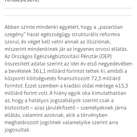
Abban szinte mindenki egyetért, hogy a „pazarlóan
szegény” hazai egészségügy
strukturális reformra
szorul, és véget kell vetni annak az illúziónak,
miszerint
mindenkinek jár az ingyenes orvosi ellátás.
Az Országos Egészségbiztosítási
Pénztár (OEP)
összesített adatai szerint az idei év első negyedévében
a
bevételek 361,1 milliárd forintot tettek ki, amiből a
központi költségvetés
finanszírozott 72,3 milliárd
forintot. Ezzel szemben a kiadási oldal mérlege
415,3
milliárd forint volt. A hiány egyik oka kimutathatóan
az, hogy a hatályos
jogszabályok szerint csak a
biztosított – azaz járulékfizető – személyeknek
járna
ellátás, valamint azoknak, akik a törvényben
meghatározott jogcímek
valamelyike szerint arra
jogosultak.