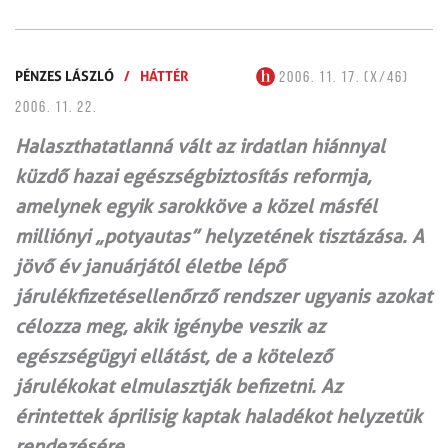
PÉNZES LÁSZLÓ
/
HÁTTÉR
2006. 11. 17. (X/46)
2006. 11. 22.
Halaszthatatlanná vált az irdatlan hiánnyal
küzdő hazai egészségbiztosítás reformja,
amelynek egyik sarokköve a közel másfél
milliónyi „potyautas” helyzetének tisztázása. A
jövő év januárjától életbe lépő
járulékfizetésellenőrző rendszer ugyanis azokat
célozza meg, akik igénybe veszik az
egészségügyi ellátást, de a kötelező
járulékokat elmulasztják befizetni. Az
érintettek áprilisig kaptak haladékot helyzetük
rendezésére.