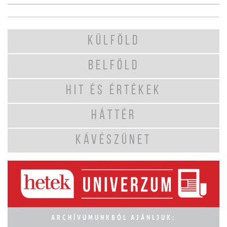
KÜLFÖLD
BELFÖLD
HIT ÉS ÉRTÉKEK
HÁTTÉR
KÁVÉSZÜNET
ARCHÍVUMUNKBÓL AJÁNLJUK: