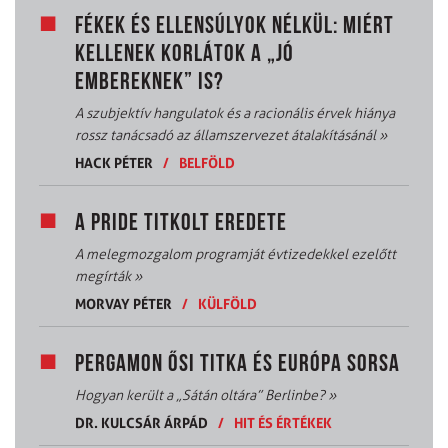
FÉKEK ÉS ELLENSÚLYOK NÉLKÜL: MIÉRT
KELLENEK KORLÁTOK A „JÓ
EMBEREKNEK” IS?
A szubjektív hangulatok és a racionális érvek hiánya
rossz tanácsadó az államszervezet átalakításánál
»
HACK PÉTER
/
BELFÖLD
A PRIDE TITKOLT EREDETE
A melegmozgalom programját évtizedekkel ezelőtt
megírták
»
MORVAY PÉTER
/
KÜLFÖLD
PERGAMON ŐSI TITKA ÉS EURÓPA SORSA
Hogyan került a „Sátán oltára” Berlinbe?
»
DR. KULCSÁR ÁRPÁD
/
HIT ÉS ÉRTÉKEK