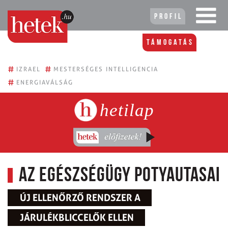
Profil
Támogatás
#
#
IZRAEL
MESTERSÉGES INTELLIGENCIA
#
ENERGIAVÁLSÁG
hetilap
Az egészségügy potyautasai
ÚJ ELLENŐRZŐ RENDSZER A
JÁRULÉKBLICCELŐK ELLEN