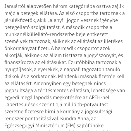
Januártól alapvetően három kategóriába osztva zajlik
majd a betegek ellátása.
Az első csoportba tartoznak a
járulékfizetők, akik „alanyi” jogon vesznek
igénybe
betegellátó szolgáltatást. A második csoportba a
munkanélküliellátó-rendszerbe bejelentkezett
személyek tartoznak, akiknek az
ellátását az illetékes
önkormányzat fizeti. A harmadik csoportot azok
alkotják,
akiknek az állam tisztázza a jogviszonyát, és
finanszírozza az ellátásukat. Ez
utóbbiba tartoznak a
nyugdíjasok, a gyerekek, a nappali tagozaton tanuló
diákok
és a sorkatonák. Mindenki másnak fizetnie kell
az ellátásért. Amennyiben egy
betegnek nincs
jogosultsága a térítésmentes ellátásra, lehetősége van
egyedi
megállapodás megkötésére az APEH-hel.
Lapértesülések szerint 1,3 millió tb-potyautast
szeretne fizetésre bírni a
kormány a jogosultsági
rendszer pontosításával. Kundra Anna, az
Egészségügyi
Minisztérium (EM) sajtófőnöke