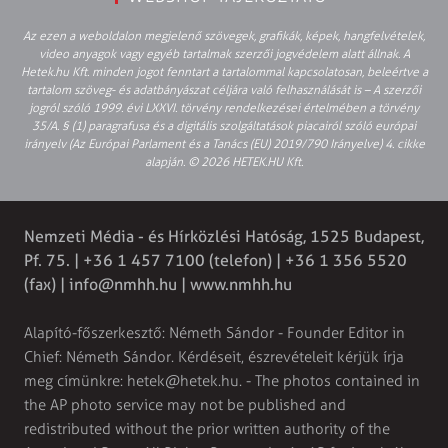
Az ezen a weboldalon megjelenő szövegek, grafikák, képek, hangfelvételek,
video anyagok vagy egyéb tartalmak szerzői jogvédelem alatt állnak. A
Hetek.hu Kft. minden jogot fenntart a tartalommal kapcsolatosan, beleértve a
tartalom szöveg- és adatbányászat céljára való felhasználását is – A szerzői
jogról szóló 1999. évi LXXVI. törvény rendelkezései értelmében a törvény
35/A. § (1) paragrafusa és a digitális szolgáltatások piacairól szóló európai
irányelv (Az Európai Parlament és a Tanács (EU) 2019/790 Irányelve) 4. cikke
alapján. © 2026 HETEK.HU Kft.
Nemzeti Média - és Hírközlési Hatóság, 1525 Budapest,
Pf. 75. | +36 1 457 7100 (telefon) | +36 1 356 5520
(fax) |
info@nmhh.hu
| www.nmhh.hu
Alapító-főszerkesztő: Németh Sándor - Founder Editor in
Chief: Németh Sándor. Kérdéseit, észrevételeit kérjük írja
meg címünkre:
hetek@hetek.hu
. - The photos contained in
the AP photo service may not be published and
redistributed without the prior written authority of the