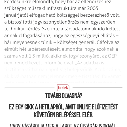
kérdésünkre elmondta, hogy bár az ellenőrzéshez
szükséges műszaki infrastruktúra már 2005
januárjától elfogadható költséggel
beszerezhető volt,
a biztosítotti jogviszonyellenőrzés nem egyszerűen
technikai
kérdés. Szerinte a társadalomnak idő kellett
annak elfogadásához, hogy az
egészségügyi ellátás –
bár ingyenesnek tűnik – költséget generál. Cáfolva az
elmúlt hét lapértesüléseit, elmondta, hogy azoknak a
száma volt 1,3 millió,
akiknek jogviszonyáról az OEP
nem rendelkezett információval. „Az adatbázis
tisztítása várhatóan áprilisig befejeződik. Azok száma,
akik várhatóan nem
jelennek meg e tisztítási folyamat
után sem a jogviszony-nyilvántartási
rendszerben, 4-
600 ezer lesz” – mondta Kundra Anna.
Tovább olvasná?
Ez egy cikk a hetilapból, amit online előfizetést
követően belépéssel elér.