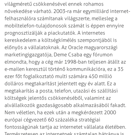
világméretű csökkenésével ennek rohamos
növekedése
várható. 2003-ra már egymilliárd internet-
felhasználóra számítanak világszerte,
mellesleg a
mobiltelefon-tulajdonosok számát is éppen ennyire
prognosztizálják a
piackutatók. A internetes
kereskedelem a költségkímélés szempontjából is
előnyös
a vállalatoknak. Az Oracle magyarországi
marketingigazgatója, Deme Csaba egy fórumon
elmondta, hogy a cég már 1998-ban teljesen átállt az
e-mailen keresztül történő
kommunikációra, ez a 35
ezer főt foglalkoztató multi számára 450 millió
dolláros
megtakarítást jelentett egy év alatt. Ez a
megtakarítás a posta, telefon, utazási és
szállítási
költségek jelentős csökkenéséből, valamint az
alvállalkozók gazdaságosabb
alkalmazásából fakadt.
Nem véletlen, ha ezek után a megkérdezett 2000
európai cégvezető
60 százaléka stratégiai
fontosságúnak tartja az internetet vállalata életében.
Természetesen az internetnek számtalan hátránya is