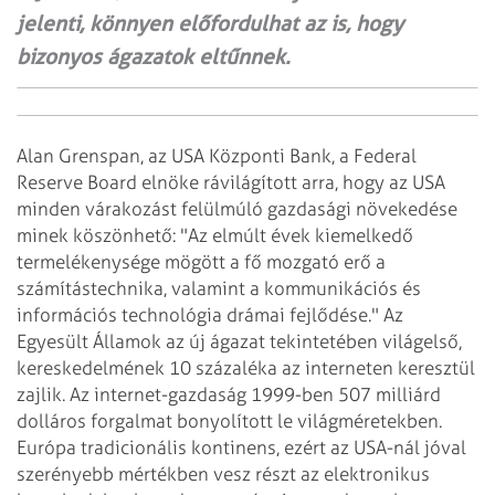
jelenti, könnyen előfordulhat az is, hogy
bizonyos ágazatok eltűnnek.
Alan Grenspan, az USA Központi Bank, a Federal
Reserve Board elnöke rávilágított
arra, hogy az USA
minden várakozást felülmúló gazdasági növekedése
minek köszönhető:
"Az elmúlt évek kiemelkedő
termelékenysége mögött a fő mozgató erő a
számítástechnika,
valamint a kommunikációs és
információs technológia drámai fejlődése." Az
Egyesült
Államok az új ágazat tekintetében világelső,
kereskedelmének 10 százaléka az
interneten keresztül
zajlik. Az internet-gazdaság 1999-ben 507 milliárd
dolláros
forgalmat bonyolított le világméretekben.
Európa tradicionális kontinens, ezért az USA-nál jóval
szerényebb mértékben vesz részt
az elektronikus