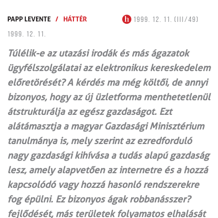
PAPP LEVENTE
/
HÁTTÉR
1999. 12. 11. (III/49)
1999. 12. 11.
Túlélik-e az utazási irodák és más ágazatok
ügyfélszolgálatai az elektronikus kereskedelem
előretörését? A kérdés ma még költői, de annyi
bizonyos, hogy az új üzletforma menthetetlenül
átstrukturálja az egész gazdaságot. Ezt
alátámasztja a magyar Gazdasági Minisztérium
tanulmánya is, mely szerint az ezredforduló
nagy gazdasági kihívása a tudás alapú gazdaság
lesz, amely alapvetően az internetre és a hozzá
kapcsolódó vagy hozzá hasonló rendszerekre
fog épülni. Ez bizonyos ágak robbanásszer?
fejlődését, más területek folyamatos elhalását