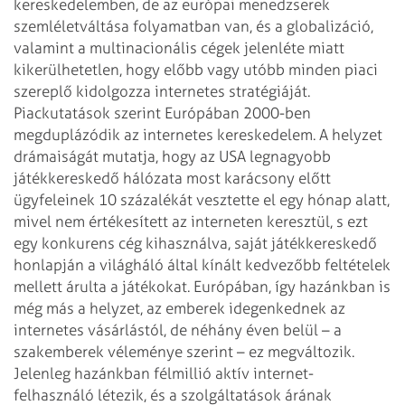
kereskedelemben, de az európai menedzserek
szemléletváltása
folyamatban van, és a globalizáció,
valamint a multinacionális cégek jelenléte miatt
kikerülhetetlen, hogy előbb vagy utóbb minden piaci
szereplő kidolgozza internetes
stratégiáját.
Piackutatások szerint Európában 2000-ben
megduplázódik az internetes
kereskedelem. A helyzet
drámaiságát mutatja, hogy az USA legnagyobb
játékkereskedő hálózata
most karácsony előtt
ügyfeleinek 10 százalékát vesztette el egy hónap alatt,
mivel
nem értékesített az interneten keresztül, s ezt
egy konkurens cég kihasználva, saját
játékkereskedő
honlapján a világháló által kínált kedvezőbb feltételek
mellett
árulta a játékokat. Európában, így hazánkban is
még más a helyzet, az emberek
idegenkednek az
internetes vásárlástól, de néhány éven belül – a
szakemberek véleménye
szerint – ez megváltozik.
Jelenleg hazánkban félmillió aktív internet-
felhasználó
létezik, és a szolgáltatások árának