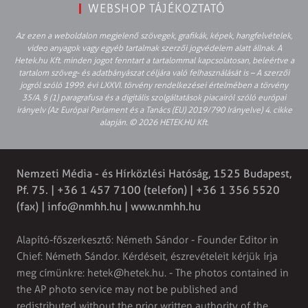
WEBSHOP TÁJÉKOZTATÓ
Az ezen a weboldalon megjelenő szövegek, grafikák, képek, hangfelvételek,
video anyagok vagy egyéb tartalmak szerzői jogvédelem alatt állnak. A
Hetek.hu Kft. minden jogot fenntart a tartalommal kapcsolatosan, beleértve a
tartalom szöveg- és adatbányászat céljára való felhasználását is – A szerzői
jogról szóló 1999. évi LXXVI. törvény rendelkezései értelmében a törvény
35/A. § (1) paragrafusa és a digitális szolgáltatások piacairól szóló európai
irányelv (Az Európai Parlament és a Tanács (EU) 2019/790 Irányelve) 4. cikke
alapján. © 2026 HETEK.HU Kft.
Nemzeti Média - és Hírközlési Hatóság, 1525 Budapest,
Pf. 75. | +36 1 457 7100 (telefon) | +36 1 356 5520
(fax) |
info@nmhh.hu
| www.nmhh.hu
Alapító-főszerkesztő: Németh Sándor - Founder Editor in
Chief: Németh Sándor. Kérdéseit, észrevételeit kérjük írja
meg címünkre:
hetek@hetek.hu
. - The photos contained in
the AP photo service may not be published and
redistributed without the prior written authority of the