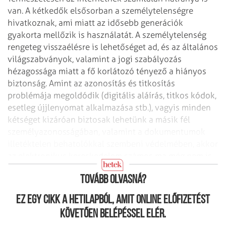
van. A kétkedők elsősorban a
személytelenségre
hivatkoznak, ami miatt az idősebb generációk
gyakorta mellőzik is
használatát. A személytelenség
rengeteg visszaélésre is lehetőséget ad, és az általános
világszabványok, valamint a jogi szabályozás
hézagossága miatt a fő korlátozó tényező
a hiányos
biztonság. Amint az azonosítás és titkosítás
problémája megoldódik
(digitális aláírás, titkos kódok,
esetleg újjlenyomat alkalmazása stb.), vagyis
minden
kétséget kizáróan biztosak lehetünk a másik fél
személyazonosságában,
valamint a dokumentumok
illetéktelen behatolókkal szembeni védelmében, akkor
az
elektronikus kereskedelem számos ma még nem is
képzelt területtel egészülhet ki.
Tovább olvasná?
Ez egy cikk a hetilapból, amit online előfizetést
követően belépéssel elér.