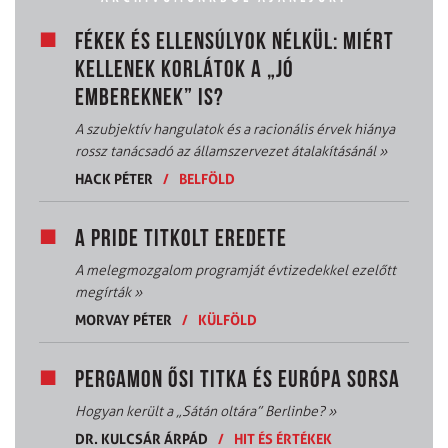
FÉKEK ÉS ELLENSÚLYOK NÉLKÜL: MIÉRT
KELLENEK KORLÁTOK A „JÓ
EMBEREKNEK” IS?
A szubjektív hangulatok és a racionális érvek hiánya
rossz tanácsadó az államszervezet átalakításánál
»
HACK PÉTER
/
BELFÖLD
A PRIDE TITKOLT EREDETE
A melegmozgalom programját évtizedekkel ezelőtt
megírták
»
MORVAY PÉTER
/
KÜLFÖLD
PERGAMON ŐSI TITKA ÉS EURÓPA SORSA
Hogyan került a „Sátán oltára” Berlinbe?
»
DR. KULCSÁR ÁRPÁD
/
HIT ÉS ÉRTÉKEK