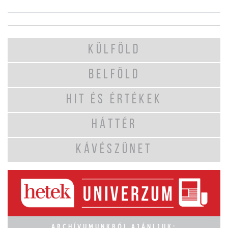
KÜLFÖLD
BELFÖLD
HIT ÉS ÉRTÉKEK
HÁTTÉR
KÁVÉSZÜNET
ARCHÍVUMUNKBÓL AJÁNLJUK: