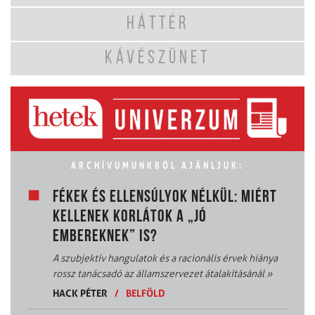
HÁTTÉR
KÁVÉSZÜNET
ARCHÍVUMUNKBÓL AJÁNLJUK:
FÉKEK ÉS ELLENSÚLYOK NÉLKÜL: MIÉRT
KELLENEK KORLÁTOK A „JÓ
EMBEREKNEK” IS?
A szubjektív hangulatok és a racionális érvek hiánya
rossz tanácsadó az államszervezet átalakításánál
»
HACK PÉTER
/
BELFÖLD