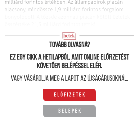
milliárd forintos értékben. Az állampapírok piacán
alacsony, mindössze
1,9 milliárd forintos forgalom
bonyolódott. A tőzsde azonnali piacán kötött üzletek
összértéke 21,5 milliárd forintot tett ki.
A BUX változása 1998.10.05–11.05.
Tovább olvasná?
Ez egy cikk a hetilapból, amit online előfizetést
követően belépéssel elér.
Vagy vásárolja meg a lapot az újságárusoknál.
Előfizetek
Belépek