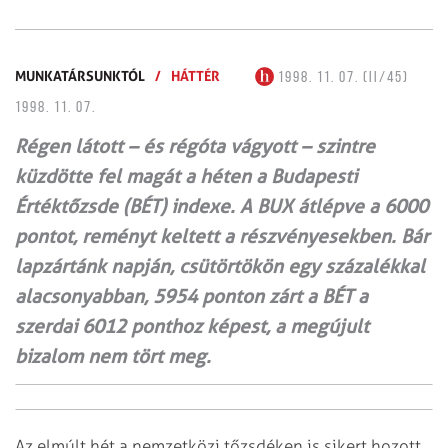
MUNKATÁRSUNKTÓL
/
HÁTTÉR
1998. 11. 07. (II/45)
1998. 11. 07.
Régen látott – és régóta vágyott – szintre
küzdötte fel magát a héten a Budapesti
Értéktőzsde (BÉT) indexe. A BUX átlépve a 6000
pontot, reményt keltett a részvényesekben. Bár
lapzártánk napján, csütörtökön egy százalékkal
alacsonyabban, 5954 ponton zárt a BÉT a
szerdai 6012 ponthoz képest, a megújult
bizalom nem tört meg.
Az elmúlt hét a nemzetközi tőzsdéken is sikert hozott,