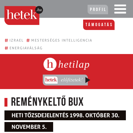
Profil
Támogatás
#
#
IZRAEL
MESTERSÉGES INTELLIGENCIA
#
ENERGIAVÁLSÁG
hetilap
Reménykeltő BUX
HETI TŐZSDEJELENTÉS 1998. OKTÓBER 30.
NOVEMBER 5.