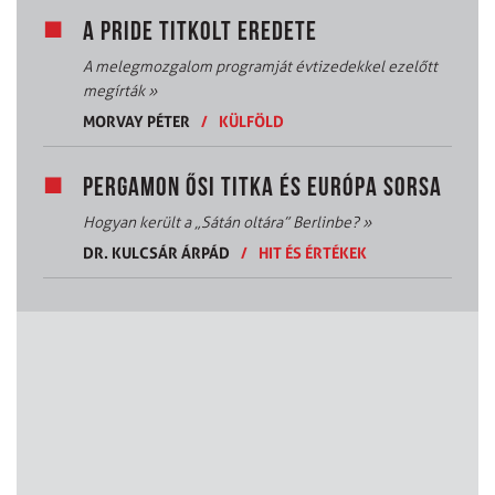
A PRIDE TITKOLT EREDETE
A melegmozgalom programját évtizedekkel ezelőtt
megírták
»
MORVAY PÉTER
/
KÜLFÖLD
PERGAMON ŐSI TITKA ÉS EURÓPA SORSA
Hogyan került a „Sátán oltára” Berlinbe?
»
DR. KULCSÁR ÁRPÁD
/
HIT ÉS ÉRTÉKEK