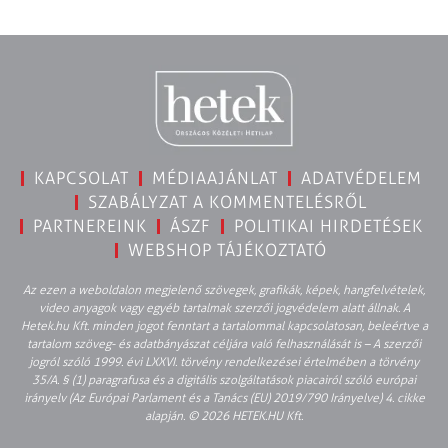
KAPCSOLAT
MÉDIAAJÁNLAT
ADATVÉDELEM
SZABÁLYZAT A KOMMENTELÉSRŐL
PARTNEREINK
ÁSZF
POLITIKAI HIRDETÉSEK
WEBSHOP TÁJÉKOZTATÓ
Az ezen a weboldalon megjelenő szövegek, grafikák, képek, hangfelvételek,
video anyagok vagy egyéb tartalmak szerzői jogvédelem alatt állnak. A
Hetek.hu Kft. minden jogot fenntart a tartalommal kapcsolatosan, beleértve a
tartalom szöveg- és adatbányászat céljára való felhasználását is – A szerzői
jogról szóló 1999. évi LXXVI. törvény rendelkezései értelmében a törvény
35/A. § (1) paragrafusa és a digitális szolgáltatások piacairól szóló európai
irányelv (Az Európai Parlament és a Tanács (EU) 2019/790 Irányelve) 4. cikke
alapján. © 2026 HETEK.HU Kft.