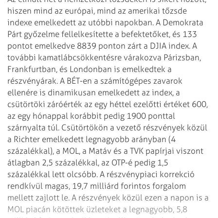
hiszen mind az európai,
mind az amerikai tőzsde
indexe emelkedett az utóbbi napokban. A Demokrata
Párt győzelme
fellelkesítette a befektetőket, és 133
pontot emelkedve 8839 ponton zárt a DJIA index.
A
további kamatlábcsökkentésre várakozva Párizsban,
Frankfurtban, és Londonban is
emelkedtek a
részvényárak.
A BÉT-en a számítógépes zavarok
ellenére is dinamikusan emelkedett az index, a
csütörtöki
záróérték az egy héttel ezelőtti értéket 600,
az egy hónappal korábbit pedig
1900 ponttal
szárnyalta túl.
Csütörtökön a vezető részvények közül
a Richter emelkedett legnagyobb arányban
(4
százalékkal), a MOL, a Matáv és a TVK papírjai viszont
átlagban 2,5 százalékkal,
az OTP-é pedig 1,5
százalékkal lett olcsóbb.
A részvénypiaci korrekció
rendkívül magas, 19,7 milliárd forintos forgalom
mellett
zajlott le. A részvények közül ezen a napon is a
MOL piacán kötöttek üzleteket a
legnagyobb, 5,8