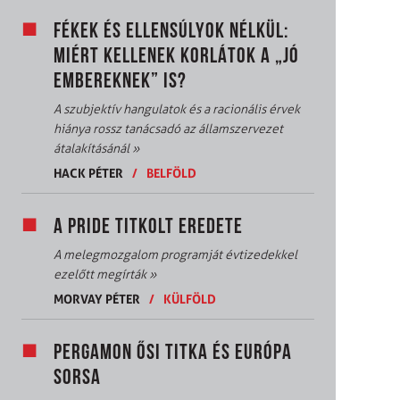
FÉKEK ÉS ELLENSÚLYOK NÉLKÜL:
MIÉRT KELLENEK KORLÁTOK A „JÓ
EMBEREKNEK” IS?
A szubjektív hangulatok és a racionális érvek
hiánya rossz tanácsadó az államszervezet
átalakításánál
»
HACK PÉTER
/
BELFÖLD
A PRIDE TITKOLT EREDETE
A melegmozgalom programját évtizedekkel
ezelőtt megírták
»
MORVAY PÉTER
/
KÜLFÖLD
PERGAMON ŐSI TITKA ÉS EURÓPA
SORSA