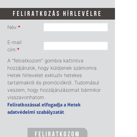
FELIRATKOZÁS HÍRLEVÉLRE
Név:
*
E-mail
cím:
*
A "feliratkozom" gombra kattintva
hozzájárulok, hogy küldjenek számomra
Hetek hírlevelet exkluzív hetekes
tartalmakról és promóciókról. Tudomásul
veszem, hogy hozzájárulásomat bármikor
visszavonhatom.
Feliratkozással elfogadja a Hetek
adatvédelmi szabályzatát
.