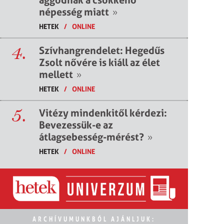
népesség miatt
»
HETEK
/
ONLINE
4.
Szívhangrendelet: Hegedűs
Zsolt nővére is kiáll az élet
mellett
»
HETEK
/
ONLINE
5.
Vitézy mindenkitől kérdezi:
Bevezessük-e az
átlagsebesség-mérést?
»
HETEK
/
ONLINE
ARCHÍVUMUNKBÓL AJÁNLJUK: