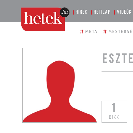
Hírek
Hetilap
Videók
#
#
META
MESTERSÉ
ESZT
1
CIKK