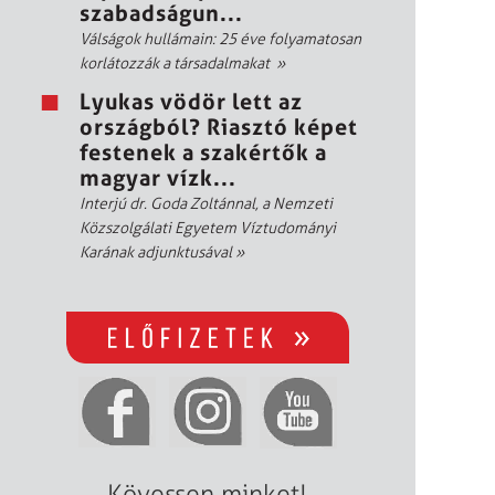
szabadságun...
Válságok hullámain: 25 éve folyamatosan
korlátozzák a társadalmakat
»
Lyukas vödör lett az
országból? Riasztó képet
festenek a szakértők a
magyar vízk...
Interjú dr. Goda Zoltánnal, a Nemzeti
Közszolgálati Egyetem Víztudományi
Karának adjunktusával
»
Kövessen minket!