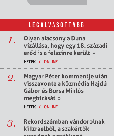
LEGOLVASOTTABB
1.
Olyan alacsony a Duna
vízállása, hogy egy 18. századi
erőd is a felszínre került
»
HETEK
/
ONLINE
2.
Magyar Péter kommentje után
visszavonta a közmédia Hajdú
Gábor és Borsa Miklós
megbízását
»
HETEK
/
ONLINE
3.
Rekordszámban vándorolnak
ki Izraelből, a szakértők
aggódnak a csökkenő