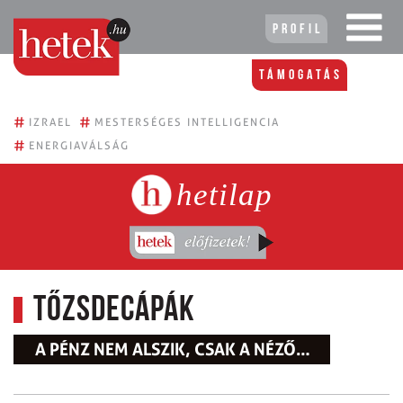
Profil
Támogatás
#
#
IZRAEL
MESTERSÉGES INTELLIGENCIA
#
ENERGIAVÁLSÁG
hetilap
Tőzsdecápák
A PÉNZ NEM ALSZIK, CSAK A NÉZŐ…