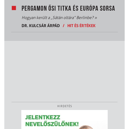
PERGAMON ŐSI TITKA ÉS EURÓPA SORSA
Hogyan került a „Sátán oltára” Berlinbe?
»
DR. KULCSÁR ÁRPÁD
/
HIT ÉS ÉRTÉKEK
HIRDETÉS