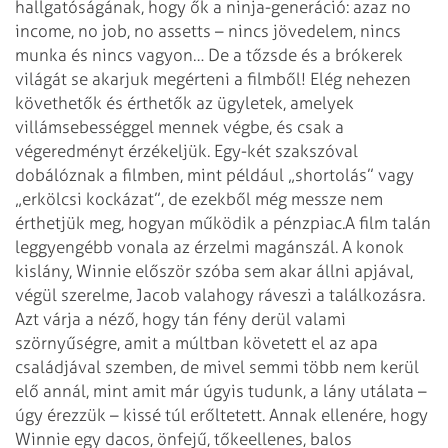
hallgatóságának, hogy ők a ninja-generáció: azaz no
income, no job, no assetts – nincs jövedelem, nincs
munka és nincs vagyon…
De a tőzsde és a brókerek
világát se akarjuk megérteni a filmből! Elég nehezen
követhetők és érthetők az ügyletek, amelyek
villámsebességgel mennek végbe, és csak a
végeredményt érzékeljük. Egy-két szakszóval
dobálóznak a filmben, mint például „shortolás” vagy
„erkölcsi kockázat”, de ezekből még messze nem
érthetjük meg, hogyan működik a pénzpiac.
A film talán
leggyengébb vonala az érzelmi magánszál. A konok
kislány, Winnie először szóba sem akar állni apjával,
végül szerelme, Jacob valahogy ráveszi a találkozásra.
Azt várja a néző, hogy tán fény derül valami
szörnyűségre, amit a múltban követett el az apa
családjával szemben, de mivel semmi több nem kerül
elő annál, mint amit már úgyis tudunk, a lány utálata –
úgy érezzük – kissé túl erőltetett. Annak ellenére, hogy
Winnie egy dacos, önfejű, tőkeellenes, balos