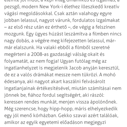
pezsgő, modern New York-i élethez illeszkedő kreatív
vágási megoldásokkal. Csak aztán valahogy egyre
jobban lelassul, nagyot várunk, fordulatos izgalmakat
– az első rész után ez érthető –, de végig a felszínen
mozgunk. Egy ügyes húzást leszámítva a filmben nincs
nagy dobás, a végére meg kifejezetten lelassul, már-
már elalszunk. Ha valaki ebből a filmből szeretné
megérteni a 2008-as gazdasági válság okait és
folyamatát, az nem fogja! Ugyan futólag még az
ingatlanhelyzet is megjelenik Jacob anyján keresztül,
de ez a valós drámákat messze nem tükrözi. A mohó
édesanya, aki nagyot akart kaszálni felvásárolt
ingatlanjainak értékesítésével, miután számításai nem
jönnek be, fiához fordul segítségért, aki rászól:
keressen rendes munkát, menjen vissza ápolónőnek.
Még szerencse, hogy hipp-hopp, máris elhelyezkedik
egy jól menő kórházban.
Gekko szavai azért találóak,
amikor az egyik egyetemi előadáson megjegyzi