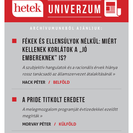
ARCHÍVUMUNKBÓL AJÁNLJUK:
FÉKEK ÉS ELLENSÚLYOK NÉLKÜL: MIÉRT
KELLENEK KORLÁTOK A „JÓ
EMBEREKNEK” IS?
A szubjektív hangulatok és a racionális érvek hiánya
rossz tanácsadó az államszervezet átalakításánál
»
HACK PÉTER
/
BELFÖLD
A PRIDE TITKOLT EREDETE
A melegmozgalom programját évtizedekkel ezelőtt
megírták
»
MORVAY PÉTER
/
KÜLFÖLD