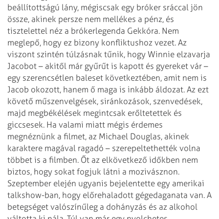
beállítottságú lány, mégiscsak egy bróker sráccal jön
össze, akinek persze nem mellékes a pénz, és
tisztelettel néz a brókerlegenda Gekkóra. Nem
meglepő, hogy ez bizony konfliktushoz vezet. Az
viszont szintén túlzásnak tűnik, hogy Winnie elzavarja
Jacobot – akitől már gyűrűt is kapott és gyereket vár –
egy szerencsétlen baleset következtében, amit nem is
Jacob okozott, hanem ő maga is inkább áldozat. Az ezt
követő műszenvelgések, siránkozások, szenvedések,
majd megbékélések megintcsak erőltetettek és
giccsesek.
Ha valami miatt mégis érdemes
megnéznünk a filmet, az Michael Douglas, akinek
karaktere magával ragadó – szerepeltethették volna
többet is a filmben. Őt az elkövetkező időkben nem
biztos, hogy sokat fogjuk látni a mozivásznon.
Szeptember elején ugyanis bejelentette egy amerikai
talkshow-ban, hogy előrehaladott gégedaganata van. A
betegséget valószínűleg a dohányzás és az alkohol
váltotta ki nála. Túl van már egy nyolchetes