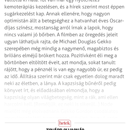
kemoterápiás kezelésen, és a hírek szerint most éppen
sugárkezelést kap. Annak ellenére, hogy nagyon
optimistán állt a betegséghez a hatvanhat éves Oscar-
díjas színész, mostanság arról írnak a lapok, hogy
nincs valami jó bőrben.
A filmben az öregedés jeleit
ugyan láthatjuk rajta, de Michael Douglas Gekko
szerepében még mindig a nagymenő, magabiztos és
briliáns elméjű brókert hozza. Pozitívként éli meg a
börtönben eltöltött éveit, azt mondja, sokat tanult:
rájött, hogy a pénznél is van egy nagyobb úr, ez pedig
az idő. Állítása szerint már csak egyetlen dolog maradt
neki az életben, a lánya. A kapzsiság bűnéről pedig
könyvet írt, és előadásában elmondja, hogy a
kapzsiság olyan világbetegség, mint a rák, ami ellen
harcolni kell. (Reméljük, ez neki is sikerül…) Node
mielőtt még elolvadnánk Gekko Gordon csodálatos
megváltozásától, hamarosan rájövünk, hogy ő azért
még a régi!