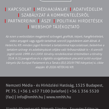
KAPCSOLAT
MÉDIAAJÁNLAT
ADATVÉDELEM
SZABÁLYZAT A KOMMENTELÉSRŐL
PARTNEREINK
ÁSZF
POLITIKAI HIRDETÉSEK
WEBSHOP TÁJÉKOZTATÓ
Az ezen a weboldalon megjelenő szövegek, grafikák, képek, hangfelvételek,
video anyagok vagy egyéb tartalmak szerzői jogvédelem alatt állnak. A
Hetek.hu Kft. minden jogot fenntart a tartalommal kapcsolatosan, beleértve a
tartalom szöveg- és adatbányászat céljára való felhasználását is – A szerzői
jogról szóló 1999. évi LXXVI. törvény rendelkezései értelmében a törvény
35/A. § (1) paragrafusa és a digitális szolgáltatások piacairól szóló európai
irányelv (Az Európai Parlament és a Tanács (EU) 2019/790 Irányelve) 4. cikke
alapján. © 2026 HETEK.HU Kft.
Nemzeti Média - és Hírközlési Hatóság, 1525 Budapest,
Pf. 75. | +36 1 457 7100 (telefon) | +36 1 356 5520
(fax) |
info@nmhh.hu
| www.nmhh.hu
Alapító-főszerkesztő: Németh Sándor - Founder Editor in