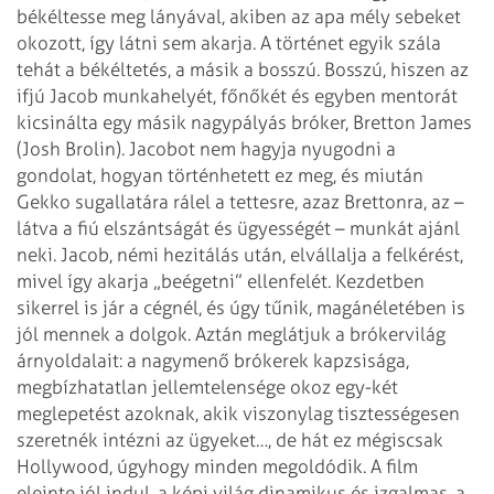
békéltesse meg lányával, akiben az apa mély sebeket
okozott, így látni sem akarja.
A történet egyik szála
tehát a békéltetés, a másik a bosszú. Bosszú, hiszen az
ifjú Jacob munkahelyét, főnőkét és egyben mentorát
kicsinálta egy másik nagypályás bróker, Bretton James
(Josh Brolin). Jacobot nem hagyja nyugodni a
gondolat, hogyan történhetett ez meg, és miután
Gekko sugallatára rálel a tettesre, azaz Brettonra, az –
látva a fiú elszántságát és ügyességét – munkát ajánl
neki. Jacob, némi hezitálás után, elvállalja a felkérést,
mivel így akarja „beégetni” ellenfelét. Kezdetben
sikerrel is jár a cégnél, és úgy tűnik, magánéletében is
jól mennek a dolgok. Aztán meglátjuk a brókervilág
árnyoldalait: a nagymenő brókerek kapzsisága,
megbízhatatlan jellemtelensége okoz egy-két
meglepetést azoknak, akik viszonylag tisztességesen
szeretnék intézni az ügyeket…, de hát ez mégiscsak
Hollywood, úgyhogy minden megoldódik.
A film
eleinte jól indul, a képi világ dinamikus és izgalmas, a