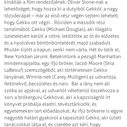
kínálták a film rendezőjének, Oliver Stone-nak a
lehetőséget, hogy hozza ki a dutyiból Gekkót, a nagy
tőzsdecápát – már az első rész végén sejteni lehetett,
hogy Gekko ott végzi…
Röviden a második rész
tartalmából: Gekko (Michael Douglas), aki illegális
üzletelésért került a sittre, letöltötte az öt év előzetes
és a nyolcéves börtönbüntetését, majd szabadult.
Miután kijött a kapun, senki nem várta. Hét év telik el,
New Yorkban járunk. Betekintünk a pezsgő Manhattan
mindennapjaiba, egy ifjú bróker, Jacob Moore (Shia
LaBeouf) szemszögéből, aki történetesen Gekko
lányának, Winnie-nek (Carey Mulligen) az udvarlója,
feltörekvő, becsületes és naiv. Bár a lány nem áll
szóba az apjával, az udvarlót véletlenül összehozza a
sors a brókerguru Gekkóval, aki a kapzsiságról írt
könyvét próbálja eladni, tévésztárkodik, és
egyetemeken tart előadásokat. Az ifjú brókerre is egyre
nagyobb hatást gyakorol a tapasztalt Gekko, aki üzleti
tanácsokkal látja el, és cserébe azt kéri, hogy