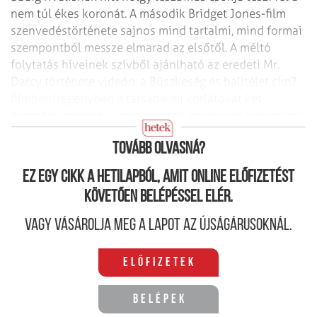
nem túl ékes koronát.
A második Bridget Jones-film
szenvedéstörténete sajnos mind tartalmi, mind formai
szempontból messze elmarad az elsőtől. A méltó
folytatás híveinek szívből ajánlható az eredeti Mr.
Darcy története videón: a Büszkeség és balítélet cím?
filmben/regényben a társadalmi korlátokat két
összeérő, nagyon is emberközeli egyéniség kapcsolata
győzi le. Nem a szex.
Tovább olvasná?
Ez egy cikk a hetilapból, amit online előfizetést
követően belépéssel elér.
Vagy vásárolja meg a lapot az újságárusoknál.
Előfizetek
Belépek