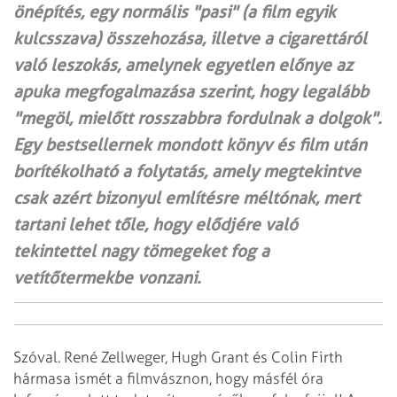
önépítés, egy normális "pasi" (a film egyik
kulcsszava) összehozása, illetve a cigarettáról
való leszokás, amelynek egyetlen előnye az
apuka megfogalmazása szerint, hogy legalább
"megöl, mielőtt rosszabbra fordulnak a dolgok".
Egy bestsellernek mondott könyv és film után
borítékolható a folytatás, amely megtekintve
csak azért bizonyul említésre méltónak, mert
tartani lehet tőle, hogy elődjére való
tekintettel nagy tömegeket fog a
vetítőtermekbe vonzani.
Szóval. René Zellweger, Hugh Grant és Colin Firth
hármasa ismét a filmvásznon, hogy másfél óra