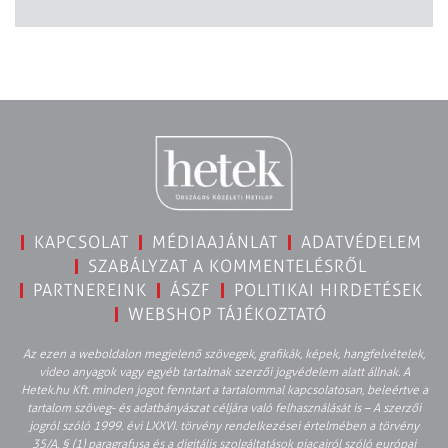
KAPCSOLAT
MÉDIAAJÁNLAT
ADATVÉDELEM
SZABÁLYZAT A KOMMENTELÉSRŐL
PARTNEREINK
ÁSZF
POLITIKAI HIRDETÉSEK
WEBSHOP TÁJÉKOZTATÓ
Az ezen a weboldalon megjelenő szövegek, grafikák, képek, hangfelvételek,
video anyagok vagy egyéb tartalmak szerzői jogvédelem alatt állnak. A
Hetek.hu Kft. minden jogot fenntart a tartalommal kapcsolatosan, beleértve a
tartalom szöveg- és adatbányászat céljára való felhasználását is – A szerzői
jogról szóló 1999. évi LXXVI. törvény rendelkezései értelmében a törvény
35/A. § (1) paragrafusa és a digitális szolgáltatások piacairól szóló európai