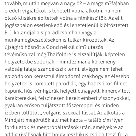
tovább, miután megvan a nagy ő? – a maga m?fajában
eredeti vígjátékot is lehetett volna alkotni, ha nem
olcsó klisékre építettek volna a filmkészítők. Az elit
jogászbálon esetlenkedő és lehetetlenül kiöltöztetett
B. J. kalandjai a síparadicsomban vagy a
munkamegbeszéléseken is túlkarikírozottak. Az
újságíró hősnőt a Gond nélkül cím? utazós
tévéműsorral még Thaiföldre is elszállítják, képtelen
helyzetekbe sodorják – mindez már a kőkemény
valóság talaja szándékszik lenni, elvégre nem lehet
epizódokon keresztül álmodozni csakhogy az élesebb
helyzetek is komplett paródiák, egy habcsókos filmet
kapunk, hús-vér figurák helyett elnagyolt, kimerevített
karakterekkel, felszínesen kezelt emberi viszonyokkal,
gyakran erősen túljátszott főszereppel és minden
ízében túlfűtött, vulgáris szexualitással. Az alkotás a
Mindjárt megőrülök alcímet kapta – találó cím ilyen
fordulatok és megpróbáltatások után, amelyekre az
addig riválisnak hitt hölgy leszbikus csókja teszi fel a