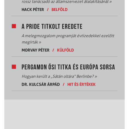
rossz tanácsadó az államszervezet átalakításánál
»
HACK PÉTER
/
BELFÖLD
A PRIDE TITKOLT EREDETE
A melegmozgalom programját évtizedekkel ezelőtt
megírták
»
MORVAY PÉTER
/
KÜLFÖLD
PERGAMON ŐSI TITKA ÉS EURÓPA SORSA
Hogyan került a „Sátán oltára” Berlinbe?
»
DR. KULCSÁR ÁRPÁD
/
HIT ÉS ÉRTÉKEK