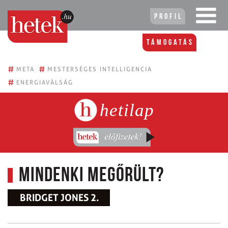
Profil
Támogatás
#
#
META
MESTERSÉGES INTELLIGENCIA
#
ENERGIAVÁLSÁG
hetilap
Mindenki megőrült?
BRIDGET JONES 2.