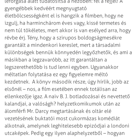
leforgása alatt tudatosítsa a nézőben: fel a fejjel! A
gyengébbek kedvéért megnyugtató
életbölcsességként el is hangzik a filmben, hogy ne
izgulj, ha harminchárom éves vagy, kissé termetes és
nem túl tökéletes, mert akkor is van esélyed arra, hogy
révbe érj. Tény, hogy a szirupos boldogságmesékre
garantált a mindenkori kereslet, mert a társadalmi
különbségek bennük könnyedén legyőzhetők, és ami a
másikban a legzavaróbb, az itt garantáltan a
legszerethetőbb is tud lenni egyben. Ugyanakkor
méltatlan folytatása ez egy figyelemre méltó
kezdetnek.
A könyv második része, úgy hírlik, jobb az
elsőnél – nos, a film esetében ennek totálisan az
ellenkezője igaz. A naiv B. J. botladozásai és nevettető
kalandjai, a valóságh? helyzetkomikumok után az
álomférfi Mr. Darcy megtartásának és oltár elé
vezetésének buktatói most cukormázas komédiát
alkotnak, amelynek leghitelesebb epizódjai a londoni
utcaképek. Pedig egy ilyen alaphelyzetből – hogyan