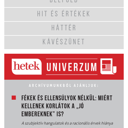
BELFÖLD
HIT ÉS ÉRTÉKEK
HÁTTÉR
KÁVÉSZÜNET
ARCHÍVUMUNKBÓL AJÁNLJUK:
FÉKEK ÉS ELLENSÚLYOK NÉLKÜL: MIÉRT
KELLENEK KORLÁTOK A „JÓ
EMBEREKNEK” IS?
A szubjektív hangulatok és a racionális érvek hiánya