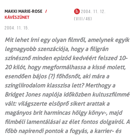
MAKKI MARIE-ROSE
/
2004. 11. 12.
KÁVÉSZÜNET
(VIII/46)
2004. 11. 15.
Mit lehet írni egy olyan filmről, amelynek egyik
legnagyobb szenzációja, hogy a filigrán
színésznő minden epizód kedvéért felszed 10-
20 kilót, hogy megformálhassa a kissé molett,
esendően bájos (?) főhősnőt, aki mára a
szingliirodalom klasszisa lett? Merthogy a
Bridget Jones naplója időközben kultuszfilmmé
vált: világszerte elsöprő sikert arattak a
magányos brit harmincas hölgy könyv-, majd
filmbéli lamentálásai az élet fontos dolgairól. A
főbb napirendi pontok a fogyás, a karrier- és