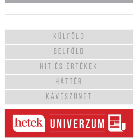
KÜLFÖLD
BELFÖLD
HIT ÉS ÉRTÉKEK
HÁTTÉR
KÁVÉSZÜNET