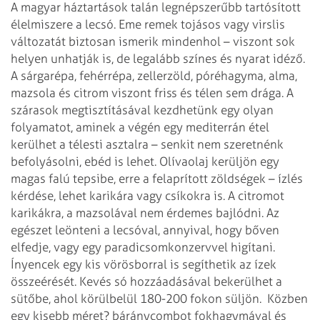
A magyar háztartások talán legnépszerűbb tartósított
élelmiszere a lecsó. Eme remek tojásos vagy virslis
változatát biztosan ismerik mindenhol – viszont sok
helyen unhatják is, de legalább színes és nyarat idéző.
A sárgarépa, fehérrépa, zellerzöld, póréhagyma, alma,
mazsola és citrom viszont friss és télen sem drága. A
szárasok megtisztításával kezdhetünk egy olyan
folyamatot, aminek a végén egy mediterrán étel
kerülhet a télesti asztalra – senkit nem szeretnénk
befolyásolni, ebéd is lehet. Olívaolaj kerüljön egy
magas falú tepsibe, erre a felaprított zöldségek – ízlés
kérdése, lehet karikára vagy csíkokra is. A citromot
karikákra, a mazsolával nem érdemes bajlódni. Az
egészet leönteni a lecsóval, annyival, hogy bőven
elfedje, vagy egy paradicsomkonzervvel higítani.
Ínyencek egy kis vörösborral is segíthetik az ízek
összeérését. Kevés só hozzáadásával bekerülhet a
sütőbe, ahol körülbelül 180-200 fokon süljön.
Közben
egy kisebb méret? báránycombot fokhagymával és