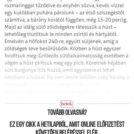
rozmaringgal tűzdelve és enyhén sózva, kevés vízzel
egy kuktában puhára párolunk – az első sziszegéstől
számítva, a bárány korától függően, még 15-20 percig.
Majd az idáig sülő zöldségekre rátesszük a húst –
lehetőleg tisztítsuk le minden zsírtól és hártyától.
Emelvén a hőfokot 240-re, együtt süljenek, amíg a
zöldségek leve besűrűsödik. Közben a húst egyszer
fordítsuk meg. Grillezős sütőalkalmatosság esetében a
végén a húst pirítsuk meg egy picit. Köretnek héjában
sült burgonya illik hozzá, amit egyszerre el lehet
készíteni a hússal. Ha nem lenne kellően szép bárány a
hentesnél – ez könnyen megeshet –, akkor
pulykacombbal is megtehetjük ugyanezt, közel
ugyanolyan jó lesz. Lecsós pulyka vagy bárány,
egészen másként. Kellemes időtöltést! (mlg)
Tovább olvasná?
Ez egy cikk a hetilapból, amit online előfizetést
követően belépéssel elér.