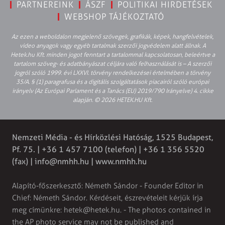
PARTNEREINK
ÁSZF
POLITIKAI HIRDETÉSEK
WEBSHOP TÁJÉKOZTATÓ
Az ezen a weboldalon megjelenő szövegek, grafikák, képek, hangfelvételek,
video anyagok vagy egyéb tartalmak szerzői jogvédelem alatt állnak. A
Hetek.hu Kft. minden jogot fenntart a tartalommal kapcsolatosan, beleértve a
tartalom szöveg- és adatbányászat céljára való felhasználását is – A szerzői
jogról szóló 1999. évi LXXVI. törvény rendelkezései értelmében a törvény
35/A. § (1) paragrafusa és a digitális szolgáltatások piacairól szóló európai
irányelv (Az Európai Parlament és a Tanács (EU) 2019/790 Irányelve) 4. cikke
alapján. © 2026 HETEK.HU Kft.
Nemzeti Média - és Hírközlési Hatóság, 1525 Budapest,
Pf. 75. | +36 1 457 7100 (telefon) | +36 1 356 5520
(fax) |
info@nmhh.hu
| www.nmhh.hu
Alapító-főszerkesztő: Németh Sándor - Founder Editor in
Chief: Németh Sándor. Kérdéseit, észrevételeit kérjük írja
meg címünkre:
hetek@hetek.hu
. - The photos contained in
the AP photo service may not be published and