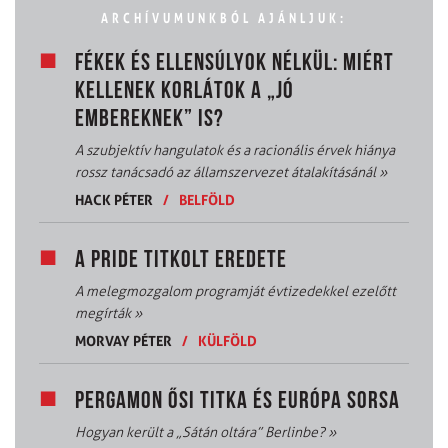
ARCHÍVUMUNKBÓL AJÁNLJUK:
FÉKEK ÉS ELLENSÚLYOK NÉLKÜL: MIÉRT
KELLENEK KORLÁTOK A „JÓ
EMBEREKNEK” IS?
A szubjektív hangulatok és a racionális érvek hiánya
rossz tanácsadó az államszervezet átalakításánál
»
HACK PÉTER
/
BELFÖLD
A PRIDE TITKOLT EREDETE
A melegmozgalom programját évtizedekkel ezelőtt
megírták
»
MORVAY PÉTER
/
KÜLFÖLD
PERGAMON ŐSI TITKA ÉS EURÓPA SORSA
Hogyan került a „Sátán oltára” Berlinbe?
»