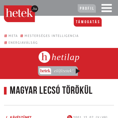
Profil
Támogatás
#
#
META
MESTERSÉGES INTELLIGENCIA
#
ENERGIAVÁLSÁG
hetilap
Magyar lecsó törökül
/
KÁVÉSZÜNET
2001. 12. 07. (V/49)