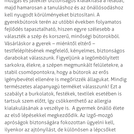
mozgás és játéktér biztonságos kialakítása a feladat,
majd hamarosan a tanuláshoz és az önállósodáshoz
kell nyugodt körülményeket biztosítani.
A
gyerekbútorok terén az utóbbi években folyamatos
fejlődés tapasztalható, hiszen egyre szélesebb a
választék a szép és korszerű, minőségi bútorokból.
Vásárláskor a gyerek – miénktől eltérő –
testfelépítésének megfelelő, kényelmes, biztonságos
darabokat válasszunk. Figyeljünk a legömbölyített
sarkokra, élekre, a szépen megmunkált felületekre, a
stabil csomópontokra, hogy a bútorok az erős
igénybevétel ellenére is megőrizzék állagukat. Mindig
természetes alapanyagú terméket válasszunk! Ezt a
szabályt a burkolatok, festékek, textilek esetében is
tartsuk szem előtt, így csökkenthető az allergia
kialakulásának a veszélye is.
A gyermek önálló élete
az első lépésekkel megkezdődik. Az izgő-mozgó
apróságok biztonságára fokozottan ügyelni kell,
ilyenkor az ajtónyílást, de különösen a lépcsőket