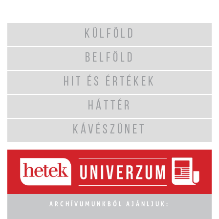
KÜLFÖLD
BELFÖLD
HIT ÉS ÉRTÉKEK
HÁTTÉR
KÁVÉSZÜNET
ARCHÍVUMUNKBÓL AJÁNLJUK: