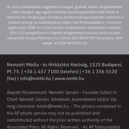
Az ezen a weboldalon megjelenő szövegek, grafikák, képek, hangfelvételek,
video anyagok vagy egyéb tartalmak szerzői jogvédelem alatt állnak. A
Hetek.hu Kft. minden jogot fenntart a tartalommal kapcsolatosan, beleértve a
tartalom szöveg- és adatbányászat céljára való felhasználását is – A szerzői
jogról szóló 1999. évi LXXVI. törvény rendelkezései értelmében a törvény
35/A. § (1) paragrafusa és a digitális szolgáltatások piacairól szóló európai
irányelv (Az Európai Parlament és a Tanács (EU) 2019/790 Irányelve) 4. cikke
alapján. © 2026 HETEK.HU Kft.
Nemzeti Média - és Hírközlési Hatóság, 1525 Budapest,
Pf. 75. | +36 1 457 7100 (telefon) | +36 1 356 5520
(fax) |
info@nmhh.hu
| www.nmhh.hu
Alapító-főszerkesztő: Németh Sándor - Founder Editor in
Chief: Németh Sándor. Kérdéseit, észrevételeit kérjük írja
meg címünkre:
hetek@hetek.hu
. - The photos contained in
the AP photo service may not be published and
redistributed without the prior written authority of the
Associated Press. All Rights Reserved. - Az AP fotószolgálat