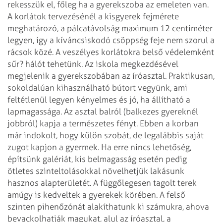
rekesszük el, főleg ha a gyerekszoba az emeleten van.
A korlátok tervezésénél a kisgyerek fejmérete
meghatározó, a pálcatávolság maximum 12 centiméter
legyen, így a kíváncsiskodó csöppség feje nem szorul a
rácsok közé. A veszélyes korlátokra belső védelemként
sűr? hálót tehetünk.
Az iskola megkezdésével
megjelenik a gyerekszobában az íróasztal. Praktikusan,
sokoldalúan kihasználható bútort vegyünk, ami
feltétlenül legyen kényelmes és jó, ha állítható a
lapmagassága. Az asztal balról (balkezes gyereknél
jobbról) kapja a természetes fényt. Ebben a korban
már indokolt, hogy külön szobát, de legalábbis saját
zugot kapjon a gyermek. Ha erre nincs lehetőség,
építsünk galériát, kis belmagasság esetén pedig
ötletes szinteltolásokkal növelhetjük lakásunk
hasznos alapterületét. A függőlegesen tagolt terek
amúgy is kedveltek a gyerekek körében. A felső
szinten pihenőzónát alakíthatunk ki számukra, ahova
bevackolhatják magukat, alul az íróasztal, a