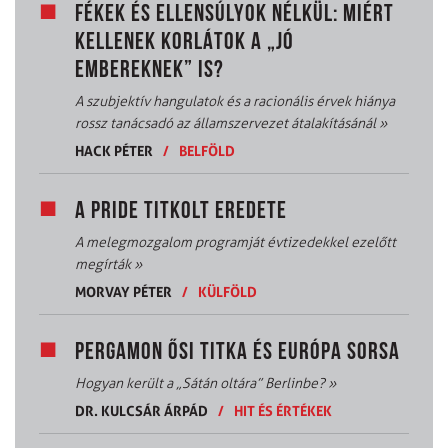
FÉKEK ÉS ELLENSÚLYOK NÉLKÜL: MIÉRT
KELLENEK KORLÁTOK A „JÓ
EMBEREKNEK” IS?
A szubjektív hangulatok és a racionális érvek hiánya
rossz tanácsadó az államszervezet átalakításánál
»
HACK PÉTER
/
BELFÖLD
A PRIDE TITKOLT EREDETE
A melegmozgalom programját évtizedekkel ezelőtt
megírták
»
MORVAY PÉTER
/
KÜLFÖLD
PERGAMON ŐSI TITKA ÉS EURÓPA SORSA
Hogyan került a „Sátán oltára” Berlinbe?
»
DR. KULCSÁR ÁRPÁD
/
HIT ÉS ÉRTÉKEK