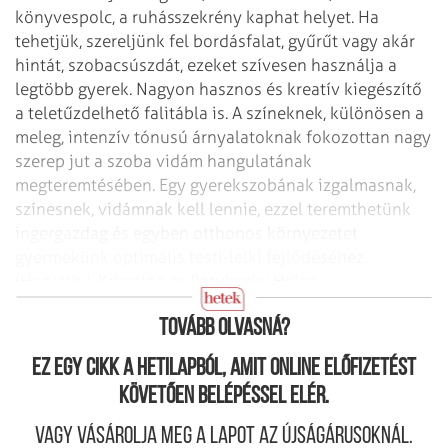
könyvespolc, a ruhásszekrény kaphat helyet. Ha
tehetjük, szereljünk fel bordásfalat, gyűrűt vagy akár
hintát, szobacsúszdát, ezeket szívesen használja a
legtöbb gyerek. Nagyon hasznos és kreatív kiegészítő
a teletűzdelhető falitábla is. A színeknek, különösen a
meleg, intenzív tónusú árnyalatoknak fokozottan nagy
szerep jut a szoba vidám hangulatának
megteremtésében. Egy gyerekszobának izgalmasnak,
színesnek, vidámnak kell lennie, ezzel teremthetünk
ingergazdag és egyben otthonos környezetet
gyermekünk optimális testi-lelki fejlődéséhez.
(Horváth I. Krisztina és Porubszky Helga
belsőépítészek)
Tovább olvasná?
Ez egy cikk a hetilapból, amit online előfizetést
követően belépéssel elér.
Vagy vásárolja meg a lapot az újságárusoknál.