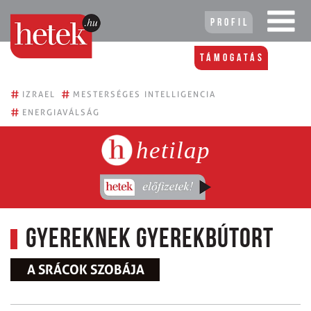
Profil
Támogatás
#
#
IZRAEL
MESTERSÉGES INTELLIGENCIA
#
ENERGIAVÁLSÁG
hetilap
Gyereknek gyerekbútort
A SRÁCOK SZOBÁJA