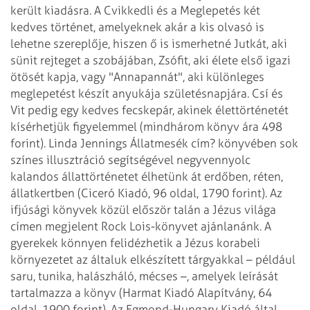
került kiadásra.
A Cvikkedli és a Meglepetés két
kedves történet, amelyeknek akár a kis olvasó is
lehetne szereplője, hiszen ő is ismerhetné Jutkát, aki
sünit rejteget a szobájában,
Zsófit, aki élete első igazi
ötösét kapja, vagy "Annapannát", aki különleges
meglepetést készít anyukája születésnapjára. Csí és
Vit pedig egy kedves fecskepár,
akinek élettörténetét
kísérhetjük figyelemmel (mindhárom könyv ára 498
forint).
Linda Jennings Állatmesék cím? könyvében sok
színes illusztráció segítségével
negyvennyolc
kalandos állattörténetet élhetünk át erdőben, réten,
állatkertben
(Ciceró Kiadó, 96 oldal, 1790 forint).
Az
ifjúsági könyvek közül először talán a Jézus világa
címen megjelent Rock
Lois-könyvet ajánlanánk. A
gyerekek könnyen felidézhetik a Jézus korabeli
környezetet
az általuk elkészített tárgyakkal – például
saru, tunika, halászháló, mécses
–, amelyek leírását
tartalmazza a könyv (Harmat Kiadó Alapítvány, 64
oldal, 1900
forint). Az Egmond-Hungary Kiadó által