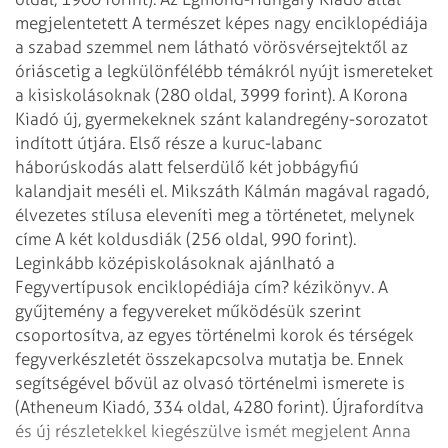
megjelentetett A természet képes nagy enciklopédiája
a szabad szemmel nem látható vörösvérsejtektől az
óriáscetig a legkülönfélébb
témákról nyújt ismereteket
a kisiskolásoknak (280 oldal, 3999 forint).
A Korona
Kiadó új, gyermekeknek szánt kalandregény-sorozatot
indított útjára. Első
része a kuruc-labanc
háborúskodás alatt felserdülő két jobbágyfiú
kalandjait meséli
el. Mikszáth Kálmán magával ragadó,
élvezetes stílusa eleveníti meg a történetet,
melynek
címe A két koldusdiák (256 oldal, 990 forint).
Leginkább középiskolásoknak ajánlható a
Fegyvertípusok enciklopédiája cím? kézikönyv.
A
gyűjtemény a fegyvereket működésük szerint
csoportosítva, az egyes történelmi
korok és térségek
fegyverkészletét összekapcsolva mutatja be. Ennek
segítségével
bővül az olvasó történelmi ismerete is
(Atheneum Kiadó, 334 oldal, 4280 forint).
Újrafordítva
és új részletekkel kiegészülve ismét megjelent Anna