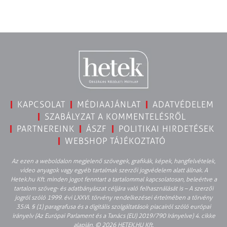
KAPCSOLAT
MÉDIAAJÁNLAT
ADATVÉDELEM
SZABÁLYZAT A KOMMENTELÉSRŐL
PARTNEREINK
ÁSZF
POLITIKAI HIRDETÉSEK
WEBSHOP TÁJÉKOZTATÓ
Az ezen a weboldalon megjelenő szövegek, grafikák, képek, hangfelvételek,
video anyagok vagy egyéb tartalmak szerzői jogvédelem alatt állnak. A
Hetek.hu Kft. minden jogot fenntart a tartalommal kapcsolatosan, beleértve a
tartalom szöveg- és adatbányászat céljára való felhasználását is – A szerzői
jogról szóló 1999. évi LXXVI. törvény rendelkezései értelmében a törvény
35/A. § (1) paragrafusa és a digitális szolgáltatások piacairól szóló európai
irányelv (Az Európai Parlament és a Tanács (EU) 2019/790 Irányelve) 4. cikke
alapján. © 2026 HETEK.HU Kft.