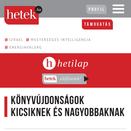
Profil
Támogatás
#
#
IZRAEL
MESTERSÉGES INTELLIGENCIA
#
ENERGIAVÁLSÁG
hetilap
Könyvújdonságok
kicsiknek és nagyobbaknak