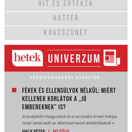
HIT ÉS ÉRTÉKEK
HÁTTÉR
KÁVÉSZÜNET
ARCHÍVUMUNKBÓL AJÁNLJUK:
FÉKEK ÉS ELLENSÚLYOK NÉLKÜL: MIÉRT
KELLENEK KORLÁTOK A „JÓ
EMBEREKNEK” IS?
A szubjektív hangulatok és a racionális érvek hiánya
rossz tanácsadó az államszervezet átalakításánál
»
HACK PÉTER
/
BELFÖLD