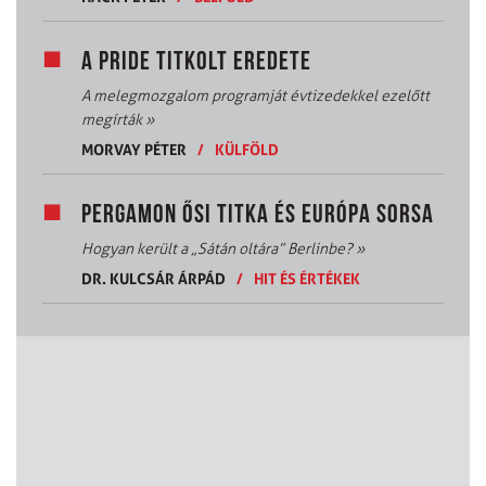
A PRIDE TITKOLT EREDETE
A melegmozgalom programját évtizedekkel ezelőtt
megírták
»
MORVAY PÉTER
/
KÜLFÖLD
PERGAMON ŐSI TITKA ÉS EURÓPA SORSA
Hogyan került a „Sátán oltára” Berlinbe?
»
DR. KULCSÁR ÁRPÁD
/
HIT ÉS ÉRTÉKEK