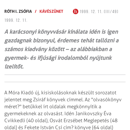
RÓTH I. ZSÓFIA
/
KÁVÉSZÜNET
1999. 12. 11. (III/49)
1999. 12. 11.
A karácsonyi könyvvásár kínálata idén is igen
gazdagnak bizonyul, érdemes tehát tallózni a
számos kiadvány között – az alábbiakban a
gyermek- és ifjúsági irodalomból nyújtunk
ízelítőt.
A Móra Kiadó új, kisiskolásoknak készült sorozatot
jelentet meg Zsiráf könyvek
címmel. Az "olvasókönyv
méret?" betűkkel írt oldalak megkönnyítik a
gyermekeknek az olvasást. Idén Janikovszky Éva
Cvikkedli (40 oldal), Osvát Erzsébet
Meglepetés (48
oldal) és Fekete István Csí cím? könyve (64 oldal)