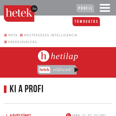
Profil
Támogatás
#
#
META
MESTERSÉGES INTELLIGENCIA
#
ENERGIAVÁLSÁG
hetilap
Ki a profi
/
KÁVÉSZÜNET
1998. 11. 07. (II/45)