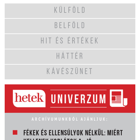
KÜLFÖLD
BELFÖLD
HIT ÉS ÉRTÉKEK
HÁTTÉR
KÁVÉSZÜNET
ARCHÍVUMUNKBÓL AJÁNLJUK:
FÉKEK ÉS ELLENSÚLYOK NÉLKÜL: MIÉRT