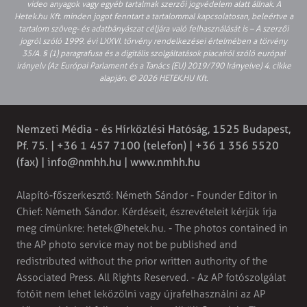
video anyagok vagy egyéb tartalmak szerzői jogvédelem alatt állnak. A
Hetek.hu Kft. minden jogot fenntart a tartalommal kapcsolatosan, beleértve a
tartalom szöveg- és adatbányászat céljára való felhasználását is – A szerzői
jogról szóló 1999. évi LXXVI. törvény rendelkezései értelmében a törvény
35/A. § (1) paragrafusa és a digitális szolgáltatások piacairól szóló európai
irányelv (Az Európai Parlament és a Tanács (EU) 2019/790 Irányelve) 4. cikke
alapján. © 2026 HETEK.HU Kft.
Nemzeti Média - és Hírközlési Hatóság, 1525 Budapest,
Pf. 75. | +36 1 457 7100 (telefon) | +36 1 356 5520
(fax) |
info@nmhh.hu
| www.nmhh.hu
Alapító-főszerkesztő: Németh Sándor - Founder Editor in
Chief: Németh Sándor. Kérdéseit, észrevételeit kérjük írja
meg címünkre:
hetek@hetek.hu
. - The photos contained in
the AP photo service may not be published and
redistributed without the prior written authority of the
Associated Press. All Rights Reserved. - Az AP fotószolgálat
fotóit nem lehet leközölni vagy újrafelhasználni az AP