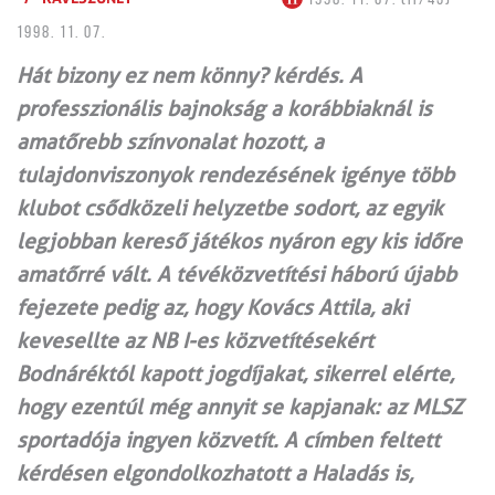
1998. 11. 07.
Hát bizony ez nem könny? kérdés. A
professzionális bajnokság a korábbiaknál is
amatőrebb színvonalat hozott, a
tulajdonviszonyok rendezésének igénye több
klubot csődközeli helyzetbe sodort, az egyik
legjobban kereső játékos nyáron egy kis időre
amatőrré vált. A tévéközvetítési háború újabb
fejezete pedig az, hogy Kovács Attila, aki
kevesellte az NB I-es közvetítésekért
Bodnáréktól kapott jogdíjakat, sikerrel elérte,
hogy ezentúl még annyit se kapjanak: az MLSZ
sportadója ingyen közvetít. A címben feltett
kérdésen elgondolkozhatott a Haladás is,