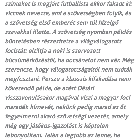
szinteket is megjárt futballista ekkor fakadt ki:
viccnek nevezte, ami a szövetségben folyik, és
a szövetség első emberét sem túl hízelgő
szavakkal illette. A szövetség nyomban példás
büntetésben részesítette a világválogatott
focistát: eltiltja a neki is szervezett
búcsúmérkőzéstől, ha bocsánatot nem kér. Még
szerencse, hogy válogatottságaitól nem tudták
megfosztani. Persze a klasszis kifakadása nem
követendő példa, de azért Détári
visszavonulásakor magával viszi a magyar foci
maradék hírnevét, nekünk pedig marad az őt
fegyelmezni akaró szövetségi vezetés, amely
még egy játékos-igazolást is képtelen
lebonyolítani. Talán a legjobb az lenne, ha