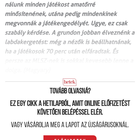
nálunk minden játékost amatőrré
minősítenének, utána pedig mindenkinek
megvonnák a játékengedélyét. Ugye, ez csak
szabály kérdése. A grundon jobban élveznénk a
labdakergetést: még a nézők is beállhatnának,
ha a játékosok 70 perc után elfáradtak. És
persze az MLSZ-nek is sokkal kevesebb lenne a
dolga. (Magyary)
Tovább olvasná?
Ez egy cikk a hetilapból, amit online előfizetést
követően belépéssel elér.
Vagy vásárolja meg a lapot az újságárusoknál.