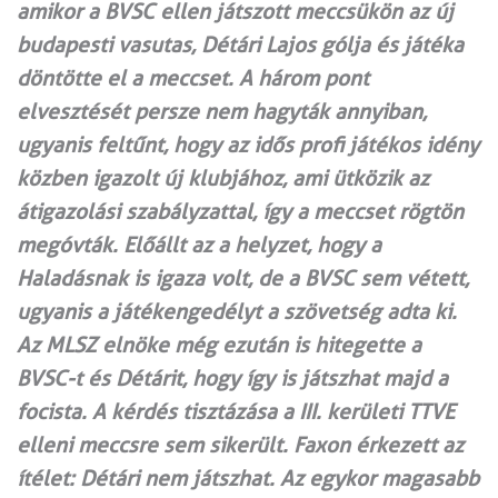
amikor a BVSC ellen játszott meccsükön az új
budapesti vasutas, Détári Lajos gólja és játéka
döntötte el a meccset. A három pont
elvesztését persze nem hagyták annyiban,
ugyanis feltűnt, hogy az idős profi játékos idény
közben igazolt új klubjához, ami ütközik az
átigazolási szabályzattal, így a meccset rögtön
megóvták. Előállt az a helyzet, hogy a
Haladásnak is igaza volt, de a BVSC sem vétett,
ugyanis a játékengedélyt a szövetség adta ki.
Az MLSZ elnöke még ezután is hitegette a
BVSC-t és Détárit, hogy így is játszhat majd a
focista. A kérdés tisztázása a III. kerületi TTVE
elleni meccsre sem sikerült. Faxon érkezett az
ítélet: Détári nem játszhat. Az egykor magasabb