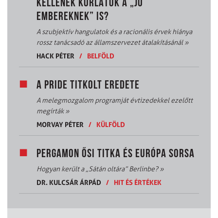
KELLENEK KORLÁTOK A „JÓ
EMBEREKNEK” IS?
A szubjektív hangulatok és a racionális érvek hiánya
rossz tanácsadó az államszervezet átalakításánál
»
HACK PÉTER
/
BELFÖLD
A PRIDE TITKOLT EREDETE
A melegmozgalom programját évtizedekkel ezelőtt
megírták
»
MORVAY PÉTER
/
KÜLFÖLD
PERGAMON ŐSI TITKA ÉS EURÓPA SORSA
Hogyan került a „Sátán oltára” Berlinbe?
»
DR. KULCSÁR ÁRPÁD
/
HIT ÉS ÉRTÉKEK