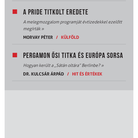
A PRIDE TITKOLT EREDETE
A melegmozgalom programját évtizedekkel ezelőtt
megírták
»
MORVAY PÉTER
/
KÜLFÖLD
PERGAMON ŐSI TITKA ÉS EURÓPA SORSA
Hogyan került a „Sátán oltára” Berlinbe?
»
DR. KULCSÁR ÁRPÁD
/
HIT ÉS ÉRTÉKEK