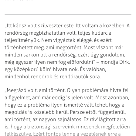
„Itt káosz volt szilveszter este. Itt voltam a közelben. A
rendőrség megbízhatatlan volt, teljes kudarc a
teljesítményük. Nem vigyáztak eléggé, és ezért
történhetett meg, ami megtörtént. Most viszont már
minden sarkon ott a rendőrség, ezért úgy gondolom,
még egyszer ilyen nem fog előfordulni” – mondja Dirk,
egy középkorú kölni hivatalnok. És valóban,
mindenhol rendőrök és rendőrautók sora.
„Megrázó volt, ami történt. Olyan problémára hívta fel
a figyelmet, ami már eddig is jelen volt. Most azonban,
hogy ez a probléma ilyen ismertté vált, lehet, hogy a
megoldás is közelebb kerül. Persze ettől függetlenül,
ami történt, az nagyon sajnálatos. Ez rávilágított arra
is, hogy a biztonsági szerveink nincsenek megfelelően
felkészülve. Ezért fontos lenne a vezetésnek erre a