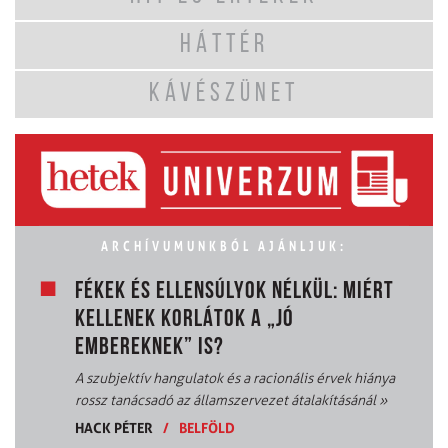
HÁTTÉR
KÁVÉSZÜNET
ARCHÍVUMUNKBÓL AJÁNLJUK:
FÉKEK ÉS ELLENSÚLYOK NÉLKÜL: MIÉRT
KELLENEK KORLÁTOK A „JÓ
EMBEREKNEK” IS?
A szubjektív hangulatok és a racionális érvek hiánya
rossz tanácsadó az államszervezet átalakításánál
»
HACK PÉTER
/
BELFÖLD