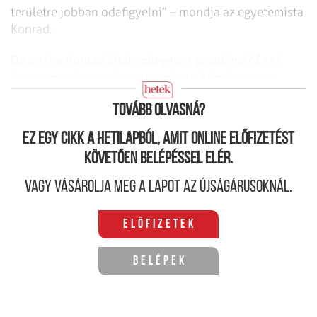
területre jobban odafigyelni” – mondja az egyetemista
Konrad.
De mi is a Konrad által emlegetett probléma? És ki,
illetve mi állhat a történtek mögött? Erről nagyon
megoszlanak a vélemények.
Tovább olvasná?
Ez egy cikk a hetilapból, amit online előfizetést
követően belépéssel elér.
Vagy vásárolja meg a lapot az újságárusoknál.
Előfizetek
Belépek