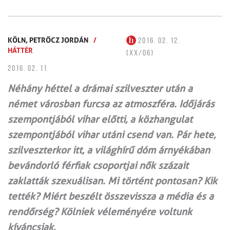
KÖLN,
PETRŐCZ JORDÁN
/
2016. 02. 12.
HÁTTÉR
(XX/06)
2016. 02. 11.
Néhány héttel a drámai szilveszter után a
német városban furcsa az atmoszféra. Időjárás
szempontjából vihar előtti, a közhangulat
szempontjából vihar utáni csend van. Pár hete,
szilveszterkor itt, a világhírű dóm árnyékában
bevándorló férfiak csoportjai nők százait
zaklatták szexuálisan. Mi történt pontosan? Kik
tették? Miért beszélt összevissza a média és a
rendőrség? Kölniek véleményére voltunk
kíváncsiak.