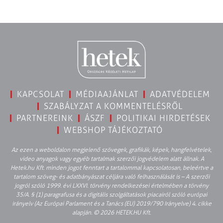
KAPCSOLAT
MÉDIAAJÁNLAT
ADATVÉDELEM
SZABÁLYZAT A KOMMENTELÉSRŐL
PARTNEREINK
ÁSZF
POLITIKAI HIRDETÉSEK
WEBSHOP TÁJÉKOZTATÓ
Az ezen a weboldalon megjelenő szövegek, grafikák, képek, hangfelvételek,
video anyagok vagy egyéb tartalmak szerzői jogvédelem alatt állnak. A
Hetek.hu Kft. minden jogot fenntart a tartalommal kapcsolatosan, beleértve a
tartalom szöveg- és adatbányászat céljára való felhasználását is – A szerzői
jogról szóló 1999. évi LXXVI. törvény rendelkezései értelmében a törvény
35/A. § (1) paragrafusa és a digitális szolgáltatások piacairól szóló európai
irányelv (Az Európai Parlament és a Tanács (EU) 2019/790 Irányelve) 4. cikke
alapján. © 2026 HETEK.HU Kft.