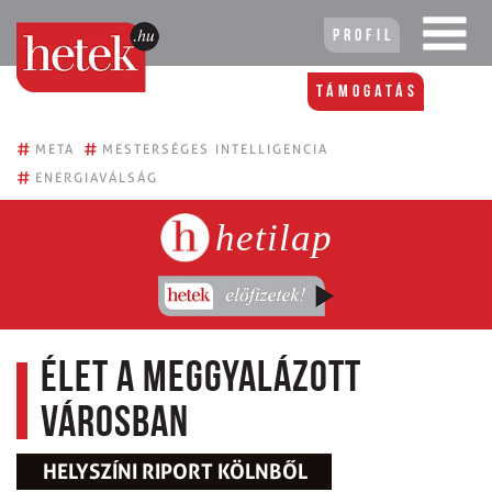
Profil
Támogatás
#
#
META
MESTERSÉGES INTELLIGENCIA
#
ENERGIAVÁLSÁG
hetilap
Élet a meggyalázott
városban
HELYSZÍNI RIPORT KÖLNBŐL