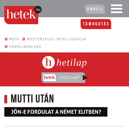
Profil
Támogatás
#
#
META
MESTERSÉGES INTELLIGENCIA
#
ENERGIAVÁLSÁG
hetilap
Mutti után
JÖN-E FORDULAT A NÉMET ELITBEN?