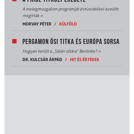
A melegmozgalom programját évtizedekkel ezelőtt
megírták
»
MORVAY PÉTER
/
KÜLFÖLD
PERGAMON ŐSI TITKA ÉS EURÓPA SORSA
Hogyan került a „Sátán oltára” Berlinbe?
»
DR. KULCSÁR ÁRPÁD
/
HIT ÉS ÉRTÉKEK