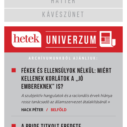
HÁTTÉR
KÁVÉSZÜNET
ARCHÍVUMUNKBÓL AJÁNLJUK:
FÉKEK ÉS ELLENSÚLYOK NÉLKÜL: MIÉRT
KELLENEK KORLÁTOK A „JÓ
EMBEREKNEK” IS?
A szubjektív hangulatok és a racionális érvek hiánya
rossz tanácsadó az államszervezet átalakításánál
»
HACK PÉTER
/
BELFÖLD
A PRIDE TITKOLT EREDETE