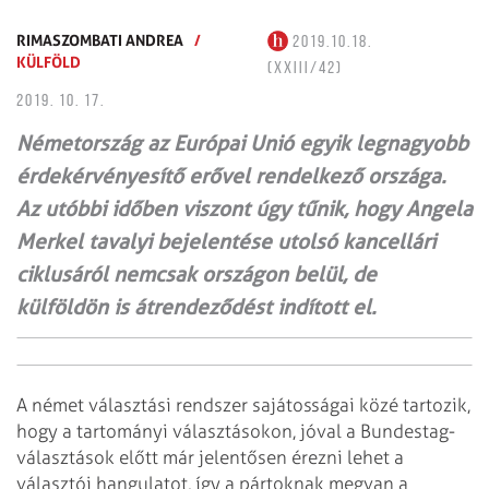
RIMASZOMBATI ANDREA
/
2019.10.18.
KÜLFÖLD
(XXIII/42)
2019. 10. 17.
Németország az Európai Unió egyik legnagyobb
érdekérvényesítő erővel rendelkező országa.
Az utóbbi időben viszont úgy tűnik, hogy Angela
Merkel tavalyi bejelentése utolsó kancellári
ciklusáról nemcsak országon belül, de
külföldön is átrendeződést indított el.
A német választási rendszer sajátosságai közé tartozik,
hogy a tartományi választásokon, jóval a Bundestag-
választások előtt már jelentősen érezni lehet a
választói hangulatot, így a pártoknak megvan a