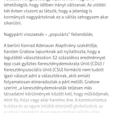
lehetőségük, hogy időben irányt váltsanak. Az utóbbi
két évben viszont az látszik, hogy a jelenleg is
kormányzó nagypártoknak ez a váltás sehogysem akar
sikerülni.
Nagypárti visszaesés – „populáris” fellendülés
A berlini Konrad Adenauer Alapítvány szakértője,
Karsten Grabow lapunknak azt nyilatkozta, hogy a
legutóbbi választásokon 32 százalékos eredménnyel
épp csak győztes Kereszténydemokrata Unió (CDU) /
Keresztényszociális Unió (CSU) formáció nem tudott
igazi választ adni a választóknak, akik emiatt
folyamatosan elmaradoztak a párt mellől. Grabow
szerint „a kereszténydemokraták teljesen más
társadalmi körülmények között kell, hogy működjenek,
mint tíz, húsz vagy akár harminc éve. A kommunizmus
bukása és az egyre inkább elterjedő globalizáció, az
európai integráció és az egyre digitalizálódó világ,