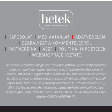
KAPCSOLAT
MÉDIAAJÁNLAT
ADATVÉDELEM
SZABÁLYZAT A KOMMENTELÉSRŐL
PARTNEREINK
ÁSZF
POLITIKAI HIRDETÉSEK
WEBSHOP TÁJÉKOZTATÓ
Az ezen a weboldalon megjelenő szövegek, grafikák, képek, hangfelvételek,
video anyagok vagy egyéb tartalmak szerzői jogvédelem alatt állnak. A
Hetek.hu Kft. minden jogot fenntart a tartalommal kapcsolatosan, beleértve a
tartalom szöveg- és adatbányászat céljára való felhasználását is – A szerzői
jogról szóló 1999. évi LXXVI. törvény rendelkezései értelmében a törvény
35/A. § (1) paragrafusa és a digitális szolgáltatások piacairól szóló európai
irányelv (Az Európai Parlament és a Tanács (EU) 2019/790 Irányelve) 4. cikke
alapján. © 2026 HETEK.HU Kft.