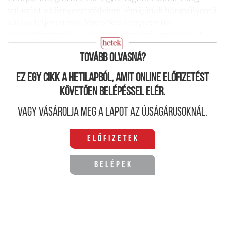
valamint a környezetvédelem témájának hangsúlyossá
válása teljesen más lépé­sekre kényszeríti a
kereszténydemokrata pártok jelenlegi generációját,
mint a korábbiakat.”
Tovább olvasná?
Ez egy cikk a hetilapból, amit online előfizetést
követően belépéssel elér.
Vagy vásárolja meg a lapot az újságárusoknál.
Előfizetek
Belépek