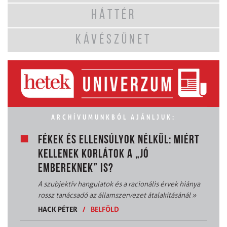
HÁTTÉR
KÁVÉSZÜNET
ARCHÍVUMUNKBÓL AJÁNLJUK:
FÉKEK ÉS ELLENSÚLYOK NÉLKÜL: MIÉRT
KELLENEK KORLÁTOK A „JÓ
EMBEREKNEK” IS?
A szubjektív hangulatok és a racionális érvek hiánya
rossz tanácsadó az államszervezet átalakításánál
»
HACK PÉTER
/
BELFÖLD