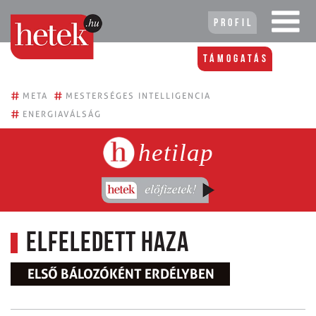
Profil
Támogatás
#
#
META
MESTERSÉGES INTELLIGENCIA
#
ENERGIAVÁLSÁG
hetilap
Elfeledett haza
ELSŐ BÁLOZÓKÉNT ERDÉLYBEN