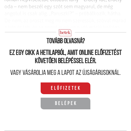
oda – nem beszél egy szót sem magyarul, de még
angolul is csak alig. „Paruszki?” – próbálkozik, hátha.
De nem, az oroszt meg mi nem szeressük, szóval marad
a kéz és láb, és az angol nyelven tudó másik kolléga.
De legalább a csorba egészen kiválóan sikerült.
Tovább olvasná?
Ez egy cikk a hetilapból, amit online előfizetést
követően belépéssel elér.
Vagy vásárolja meg a lapot az újságárusoknál.
Előfizetek
Belépek