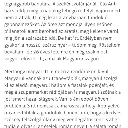
legnagyobb bánatára. A szekér „volánjánál” ülő Anti
bácsi oldja meg a napokig lebegő rejtélyt, vajon miért
nem aratták itt még le az aranybarnán tündöklő
gabonamezőket. Az öreg azt mondja, ilyen esőben
pillanatok alatt berohad az aratás, meg kellene várni,
míg jön a szárazabb idő. De hát itt, Erdélyben nem
gyakori a hosszú, száraz nyár – tudom meg. Röstellem
bevallani, de 26 éves létemre én még csak most
vagyok először itt, a másik Magyarországon.
Merthogy magyar itt minden a rendőrökön kívül.
Magyarul vannak az utcanévtáblák, magyarul szolgál
ki az eladó, magyarul hallom a fiatalok poénjait, és
még a szupermarket rádiójában is magyarul szólnak a
jól ismert hazai slágerek. Van is ám ebből bőven
probléma. S itt nemcsak a marosvásárhelyi kétnyelvű
utcanévtáblákra gondolok, hanem arra, hogy a kedves
székely felszolgálólány még vendéglátósként is alig
tudja elolvasni az ételek román neveit, a saláta román