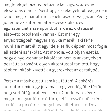
megfelelőjét bizony betűznie kell, így, száz évnyi
elcsatolás után is. Merthogy a székelyek többsége nem
tanul meg románul, nincsenek rászorulva igazán. Pedig
jó lenne az autonómiatörekvések okán, és
egzisztenciális szempontból is, de az oktatással
alapvető problémák vannak. Ezt már egy
anyaországbeli magyar anyuka meséli, aki férje
munkája miatt él itt egy ideje, és fiuk éppen most fogja
elkezdeni az iskolát. Azt mondja, volt olyan eset is,
hogy a nyelvtanár az iskolában nem is anyanyelven
beszélte a románt, olyan akcentussal tanított, hogy
többen inkább kivették a gyerekeket az osztályból.
Persze a másik oldalt sem kell félteni. A sokórás
autóutunk mintegy jutalmául egy vendéglőbe tértünk
be „csorbát” (pacalleves) enni. Gondolván, végre
megint magyar földre értünk, fel is tesszük büszkén a
kérdést a pincérnek, hogy hova ülhetnénk le. De a
román népviseletbe öltözött lány – Erdély ide, Erdély