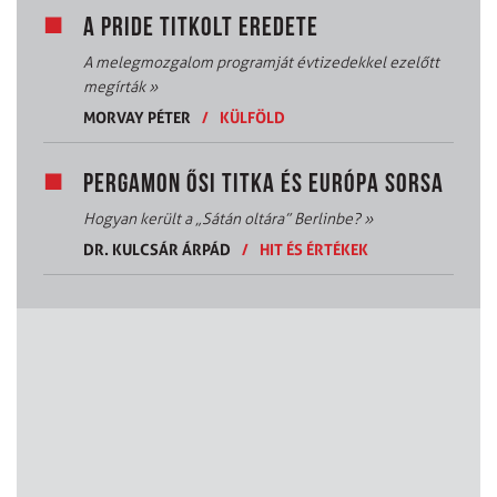
A PRIDE TITKOLT EREDETE
A melegmozgalom programját évtizedekkel ezelőtt
megírták
»
MORVAY PÉTER
/
KÜLFÖLD
PERGAMON ŐSI TITKA ÉS EURÓPA SORSA
Hogyan került a „Sátán oltára” Berlinbe?
»
DR. KULCSÁR ÁRPÁD
/
HIT ÉS ÉRTÉKEK