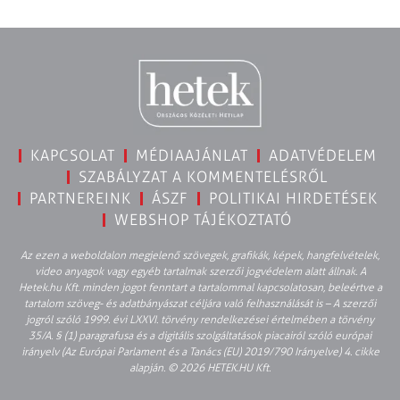
KAPCSOLAT
MÉDIAAJÁNLAT
ADATVÉDELEM
SZABÁLYZAT A KOMMENTELÉSRŐL
PARTNEREINK
ÁSZF
POLITIKAI HIRDETÉSEK
WEBSHOP TÁJÉKOZTATÓ
Az ezen a weboldalon megjelenő szövegek, grafikák, képek, hangfelvételek,
video anyagok vagy egyéb tartalmak szerzői jogvédelem alatt állnak. A
Hetek.hu Kft. minden jogot fenntart a tartalommal kapcsolatosan, beleértve a
tartalom szöveg- és adatbányászat céljára való felhasználását is – A szerzői
jogról szóló 1999. évi LXXVI. törvény rendelkezései értelmében a törvény
35/A. § (1) paragrafusa és a digitális szolgáltatások piacairól szóló európai
irányelv (Az Európai Parlament és a Tanács (EU) 2019/790 Irányelve) 4. cikke
alapján. © 2026 HETEK.HU Kft.