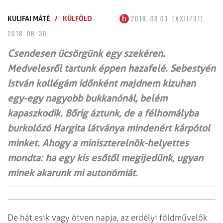
KULIFAI MÁTÉ
/
KÜLFÖLD
2018. 08.03. (XXII/31)
2018. 08. 30.
Csendesen ücsörgünk egy szekéren.
Medvelesről tartunk éppen hazafelé. Sebestyén
István kollégám időnként majdnem kizuhan
egy-egy nagyobb bukkanónál, belém
kapaszkodik. Bőrig áztunk, de a félhomályba
burkolózó Hargita látványa mindenért kárpótol
minket. Ahogy a miniszterelnök-helyettes
mondta: ha egy kis esőtől megijedünk, ugyan
minek akarunk mi autonómiát.
De hát esik vagy ötven napja, az erdélyi földművelők