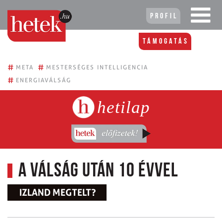
Profil
Támogatás
#
#
META
MESTERSÉGES INTELLIGENCIA
#
ENERGIAVÁLSÁG
hetilap
A válság után 10 évvel
IZLAND MEGTELT?