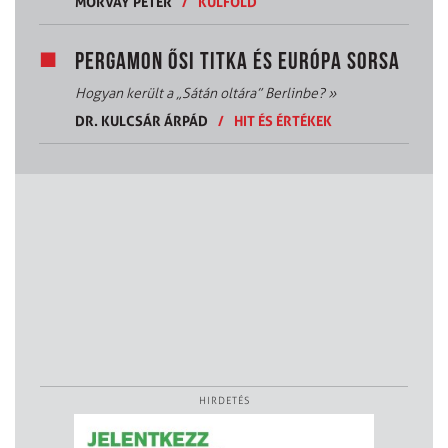
MORVAY PÉTER
/
KÜLFÖLD
PERGAMON ŐSI TITKA ÉS EURÓPA SORSA
Hogyan került a „Sátán oltára” Berlinbe?
»
DR. KULCSÁR ÁRPÁD
/
HIT ÉS ÉRTÉKEK
HIRDETÉS