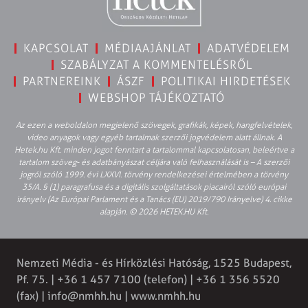
KAPCSOLAT
MÉDIAAJÁNLAT
ADATVÉDELEM
SZABÁLYZAT A KOMMENTELÉSRŐL
PARTNEREINK
ÁSZF
POLITIKAI HIRDETÉSEK
WEBSHOP TÁJÉKOZTATÓ
Az ezen a weboldalon megjelenő szövegek, grafikák, képek, hangfelvételek,
video anyagok vagy egyéb tartalmak szerzői jogvédelem alatt állnak. A
Hetek.hu Kft. minden jogot fenntart a tartalommal kapcsolatosan, beleértve a
tartalom szöveg- és adatbányászat céljára való felhasználását is – A szerzői
jogról szóló 1999. évi LXXVI. törvény rendelkezései értelmében a törvény
35/A. § (1) paragrafusa és a digitális szolgáltatások piacairól szóló európai
irányelv (Az Európai Parlament és a Tanács (EU) 2019/790 Irányelve) 4. cikke
alapján. © 2026 HETEK.HU Kft.
Nemzeti Média - és Hírközlési Hatóság, 1525 Budapest,
Pf. 75. | +36 1 457 7100 (telefon) | +36 1 356 5520
(fax) |
info@nmhh.hu
| www.nmhh.hu