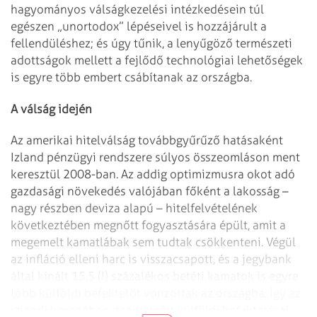
hagyományos válságkezelési intézkedésein túl
egészen „unortodox” lépéseivel is hozzájárult a
fellendüléshez; és úgy tűnik, a lenyűgöző természeti
adottságok mellett a fejlődő technológiai lehetőségek
is egyre több embert csábítanak az országba.
A válság idején
Az amerikai hitelválság továbbgyűrűző hatásaként
Izland pénzügyi rendszere súlyos összeomláson ment
keresztül 2008-ban. Az addig optimizmusra okot adó
gazdasági növekedés valójában főként a lakosság –
nagy részben deviza alapú – hitelfelvételének
következtében megnőtt fogyasztására épült, amit a
megemelt kamatlábak sem tudtak csökkenteni. Végül
az infláció elleni harc is visszacsapott, és a jegybank
által kínált 15,5 (!) százalékos betéti kamatok is egyre
több külföldi befektetőt vonzottak az országba. Így az
izlandi koronában denominált külföldi befektetések