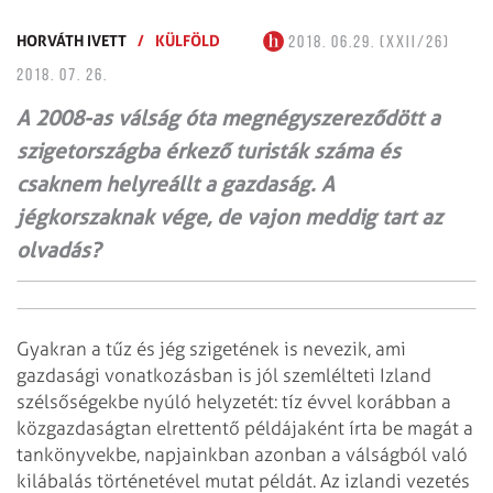
HORVÁTH IVETT
/
KÜLFÖLD
2018. 06.29. (XXII/26)
2018. 07. 26.
A 2008-as válság óta megnégyszereződött a
szigetországba érkező turisták száma és
csaknem helyreállt a gazdaság. A
jégkorszaknak vége, de vajon meddig tart az
olvadás?
Gyakran a tűz és jég szigetének is nevezik, ami
gazdasági vonatkozásban is jól szem­lélteti Izland
szélsőségekbe nyúló helyzetét: tíz évvel korábban a
közgazdaságtan elrettentő példá­jaként írta be magát a
tankönyvekbe, napjainkban azonban a válságból való
kilábalás történetével mutat példát. Az izlandi vezetés