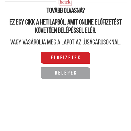
száma megugrott, jókora „hitelboom”-ot gerjesztve.
Tovább olvasná?
Ez egy cikk a hetilapból, amit online előfizetést
követően belépéssel elér.
Vagy vásárolja meg a lapot az újságárusoknál.
Előfizetek
Belépek