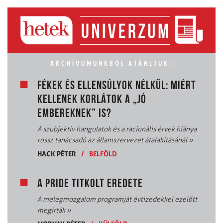
ARCHÍVUMUNKBÓL AJÁNLJUK:
FÉKEK ÉS ELLENSÚLYOK NÉLKÜL: MIÉRT
KELLENEK KORLÁTOK A „JÓ
EMBEREKNEK” IS?
A szubjektív hangulatok és a racionális érvek hiánya
rossz tanácsadó az államszervezet átalakításánál
»
HACK PÉTER
/
BELFÖLD
A PRIDE TITKOLT EREDETE
A melegmozgalom programját évtizedekkel ezelőtt
megírták
»