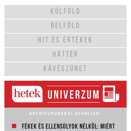
KÜLFÖLD
BELFÖLD
HIT ÉS ÉRTÉKEK
HÁTTÉR
KÁVÉSZÜNET
ARCHÍVUMUNKBÓL AJÁNLJUK:
FÉKEK ÉS ELLENSÚLYOK NÉLKÜL: MIÉRT