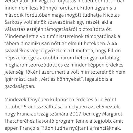
versenytől, ám végül a folytatás mellett döntött – bár
innen nem lesz könnyű fordítani. Fillon ugyanis a
második fordulóban maga mögött tudhatja Nicolas
Sarkozy volt elnök szavazóinak egy részét, aki a
választás estéjén támogatásáról biztosította őt.
Mindemellett a volt miniszterelnök támogatóinak a
tábora dinamikusan nőtt az elmúlt hetekben. A 44
százalékos végső győzelem azt mutatja, hogy Fillon
népszerűsége az utóbbi három héten gyakorlatilag
megháromszorozódott, és ez mindenképpen érdekes
jelenség, főként azért, mert a volt miniszterelnök nem
ígér mást, csak „vért és könnyeket”, legalábbis a
gazdaságban.
Mindezek fényében különösen érdekes a Le Point
október 6-ai összeállítása, amelyben azt elemezték,
hogy Franciaország számára 2017-ben egy Margaret
Thatcheréhez hasonló program lenne a legjobb, amit
éppen François Fillon tudna nyújtani a franciáknak.