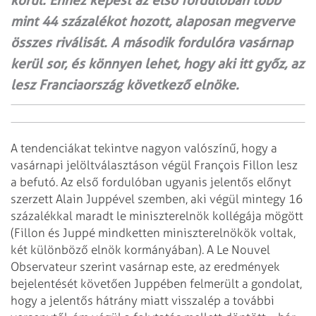
körül. Ehhez képest az első fordulóban több
mint 44 százalékot hozott, alaposan megverve
összes riválisát. A második fordulóra vasárnap
kerül sor, és könnyen lehet, hogy aki itt győz, az
lesz Franciaország következő elnöke.
A tendenciákat tekintve nagyon valószínű, hogy a
vasárnapi jelöltválasztáson végül François Fillon lesz
a befutó. Az első fordulóban ugyanis jelentős előnyt
szerzett Alain Juppével szemben, aki végül mintegy 16
százalékkal maradt le miniszterelnök kollégája mögött
(Fillon és Juppé mindketten miniszterelnökök voltak,
két különböző elnök kormányában). A Le Nouvel
Observateur szerint vasárnap este, az eredmények
bejelentését követően Juppében felmerült a gondolat,
hogy a jelentős hátrány miatt visszalép a további