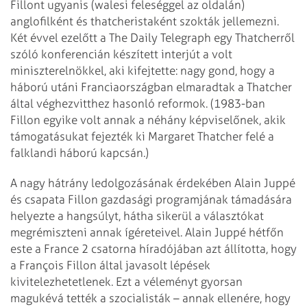
Fillont ugyanis (walesi feleséggel az oldalán)
anglofilként és thatcheristaként szokták jellemezni.
Két évvel ezelőtt a The Daily Telegraph egy Thatcherről
szóló konferencián készített interjút a volt
miniszterelnökkel, aki kifejtette: nagy gond, hogy a
háború utáni Franciaországban elmaradtak a Thatcher
által véghezvitthez hasonló reformok. (1983-ban
Fillon egyike volt annak a néhány képviselőnek, akik
támogatásukat fejezték ki Margaret Thatcher felé a
falklandi háború kapcsán.)
A nagy hátrány ledolgozásának érdekében Alain Juppé
és csapata Fillon gazdasági programjának támadására
helyezte a hangsúlyt, hátha sikerül a választókat
megrémiszteni annak ígéreteivel. Alain Juppé hétfőn
este a France 2 csatorna híradójában azt állította, hogy
a François Fillon által javasolt lépések
kivitelezhetetlenek. Ezt a véleményt gyorsan
magukévá tették a szocialisták – annak ellenére, hogy