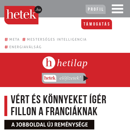
Profil
Támogatás
#
#
META
MESTERSÉGES INTELLIGENCIA
#
ENERGIAVÁLSÁG
hetilap
Vért és könnyeket ígér
Fillon a franciáknak
A JOBBOLDAL ÚJ REMÉNYSÉGE