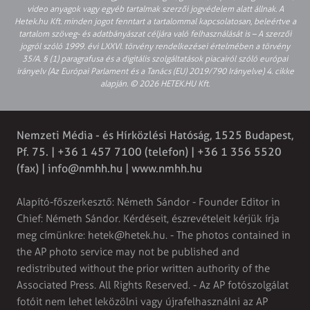
video anyagok vagy egyéb tartalmak szerzői jogvédelem alatt állnak. A
Hetek.hu Kft. minden jogot fenntart a tartalommal kapcsolatosan, beleértve a
tartalom szöveg- és adatbányászat céljára való felhasználását is – A szerzői
jogról szóló 1999. évi LXXVI. törvény rendelkezései értelmében a törvény
35/A. § (1) paragrafusa és a digitális szolgáltatások piacairól szóló európai
irányelv (Az Európai Parlament és a Tanács (EU) 2019/790 Irányelve) 4. cikke
alapján. © 2026 HETEK.HU Kft.
Nemzeti Média - és Hírközlési Hatóság, 1525 Budapest,
Pf. 75. | +36 1 457 7100 (telefon) | +36 1 356 5520
(fax) |
info@nmhh.hu
| www.nmhh.hu
Alapító-főszerkesztő: Németh Sándor - Founder Editor in
Chief: Németh Sándor. Kérdéseit, észrevételeit kérjük írja
meg címünkre:
hetek@hetek.hu
. - The photos contained in
the AP photo service may not be published and
redistributed without the prior written authority of the
Associated Press. All Rights Reserved. - Az AP fotószolgálat
fotóit nem lehet leközölni vagy újrafelhasználni az AP