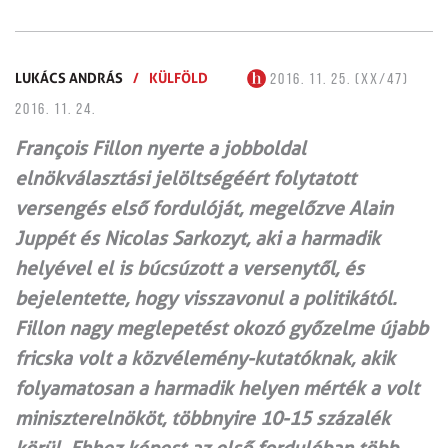
LUKÁCS ANDRÁS
/
KÜLFÖLD
2016. 11. 25. (XX/47)
2016. 11. 24.
François Fillon nyerte a jobboldal
elnökválasztási jelöltségéért folytatott
versengés első fordulóját, megelőzve Alain
Juppét és Nicolas Sarkozyt, aki a harmadik
helyével el is búcsúzott a versenytől, és
bejelentette, hogy visszavonul a politikától.
Fillon nagy meglepetést okozó győzelme újabb
fricska volt a közvélemény-kutatóknak, akik
folyamatosan a harmadik helyen mérték a volt
miniszterelnököt, többnyire 10-15 százalék