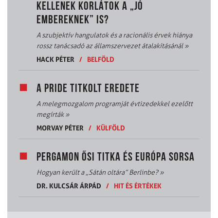
KELLENEK KORLÁTOK A „JÓ
EMBEREKNEK” IS?
A szubjektív hangulatok és a racionális érvek hiánya
rossz tanácsadó az államszervezet átalakításánál
»
HACK PÉTER
/
BELFÖLD
A PRIDE TITKOLT EREDETE
A melegmozgalom programját évtizedekkel ezelőtt
megírták
»
MORVAY PÉTER
/
KÜLFÖLD
PERGAMON ŐSI TITKA ÉS EURÓPA SORSA
Hogyan került a „Sátán oltára” Berlinbe?
»
DR. KULCSÁR ÁRPÁD
/
HIT ÉS ÉRTÉKEK