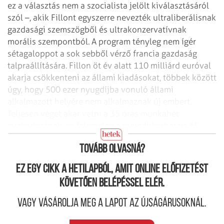
ez a választás nem a szocialista jelölt kiválasztásáról
szól –, akik Fillont egyszerre nevezték ultraliberálisnak
gazdasági szemszögből és ultrakonzervatívnak
morális szempontból. A program tényleg nem ígér
sétagaloppot a sok sebből vérző francia gazdaság
talpraállítására. Fillon öt év alatt 110 milliárd euróval
akarja csökkenteni az állami kiadásokat, többek között
úgy, hogy 500 ezer nyugdíjba vonuló állami
alkalmazott helyére nem alkalmaznak új embert.
Teljesen véget akar vetni a 35 órás munkahét
gyakorlatának, és felemelné a nyugdíjkorhatárt 65
évre.
Tovább olvasná?
Ez egy cikk a hetilapból, amit online előfizetést
követően belépéssel elér.
Vagy vásárolja meg a lapot az újságárusoknál.