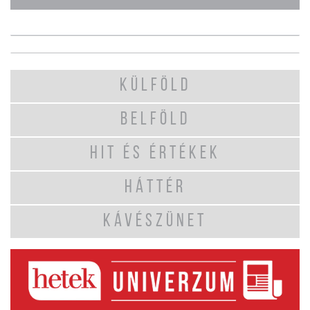
KÜLFÖLD
BELFÖLD
HIT ÉS ÉRTÉKEK
HÁTTÉR
KÁVÉSZÜNET