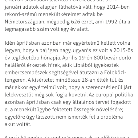
januári adatok alapján láthatóvá vált, hogy 2014-ben
rekord­-számú menekültkérelmet adtak be
Németországban, mégpedig 626 ezret, ami 1992 óta a
legmagasabb szám volt egy év alatt.
Idén áprilisban azonban már egyér­tel­mű kellett volna
legyen, hogy a baj igen nagy, ugyanis ez volt a 2015-ös
év legfeketébb hónapja. Április 19-én 800 bevándorló
haláláról érkeztek hírek, akik Líbiából igyekeztek
embercsempészek segítségével átutazni a Földközi-
tengeren. A kísérletet mindössze 28-an élték túl, és
már akkor egyértelmű volt, hogy a szerencsétlenül járt
lélekvesztőt még sok fogja követni. Az európai politika
azonban áprilisban csak egy általános tervet fogadott
el a menekültügybe fektetett összegek növelésére;
egyelőre úgy látszott, nem ismerték fel a probléma
akut voltát.
A nyár közepére viszont már nemcsak az időközben a