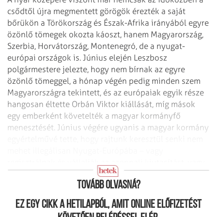
csődtől újra megmentett görögök érezték a saját
bőrükön a Törökország és Észak-Afrika irányából egyre
özönlő tömegek okozta káoszt, hanem Magyarország,
Szerbia, Horvátország, Montenegró, de a nyugat-
európai országok is. Június elején Leszbosz
polgármestere jelezte, hogy nem bírnak az egyre
özönlő tömeggel, a hónap végén pedig minden szem
Magyarországra tekintett, és az európaiak egyik része
hangosan éltette Orbán Viktor kiállását, míg mások
egy emberként követelték a magyar kormányfő
menesztését. Június végére ugyanis a magyar kormány
egyértelművé tette, hogy rajtunk keresztül senki nem
mehet illegálisan Nyugat-Európába – vagy
regisztrálnak és vállalják az azonnali kiutasítást, vagy
menjenek másfelé.
Tovább olvasná?
Ez egy cikk a hetilapból, amit online előfizetést