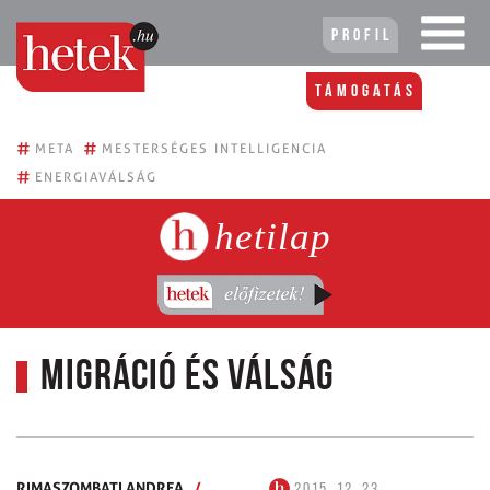
Profil
Támogatás
#
#
META
MESTERSÉGES INTELLIGENCIA
#
ENERGIAVÁLSÁG
hetilap
Migráció és válság
RIMASZOMBATI ANDREA
/
2015. 12. 23.