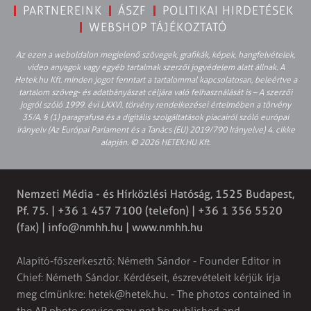
PARTNEREINK
ÁSZF
POLITIKAI HIRDETÉSEK
WEBSHOP TÁJÉKOZTATÓ
Az ezen a weboldalon megjelenő szövegek, grafikák, képek, hangfelvételek,
video anyagok vagy egyéb tartalmak szerzői jogvédelem alatt állnak. A
Hetek.hu Kft. minden jogot fenntart a tartalommal kapcsolatosan, beleértve a
tartalom szöveg- és adatbányászat céljára való felhasználását is – A szerzői
jogról szóló 1999. évi LXXVI. törvény rendelkezései értelmében a törvény
35/A. § (1) paragrafusa és a digitális szolgáltatások piacairól szóló európai
irányelv (Az Európai Parlament és a Tanács (EU) 2019/790 Irányelve) 4. cikke
alapján. © 2026 HETEK.HU Kft.
Nemzeti Média - és Hírközlési Hatóság, 1525 Budapest,
Pf. 75. | +36 1 457 7100 (telefon) | +36 1 356 5520
(fax) |
info@nmhh.hu
| www.nmhh.hu
Alapító-főszerkesztő: Németh Sándor - Founder Editor in
Chief: Németh Sándor. Kérdéseit, észrevételeit kérjük írja
meg címünkre:
hetek@hetek.hu
. - The photos contained in
the AP photo service may not be published and