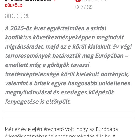
KÜLFÖLD
(XIX/52)
2016. 01. 05.
A 2015-ös évet egyértel­műen a szíriai
konfliktus következményeképpen megindult
migránsáradat, majd az e körül kialakult év végi
terroresemények határozták meg Európában –
emellett még a görögök tavaszi
fizetésképtelensége körül kialakult botrányok,
valamint a britek egyre hangosabb unióellenes
megnyilvánulásai és esetleges kilépésük
fenyegetése is eltörpült.
Már az év elején érezhető volt, hogy az Európába
érkezők számában jelentős növekedés állt be. A