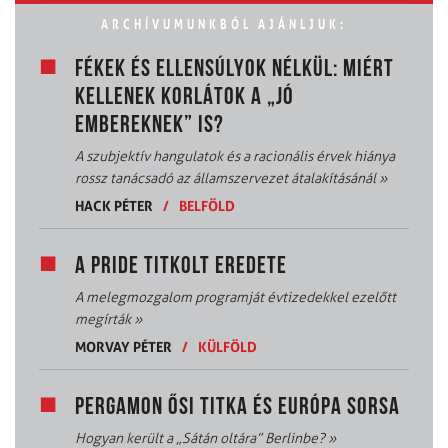
ARCHÍVUMUNKBÓL AJÁNLJUK:
FÉKEK ÉS ELLENSÚLYOK NÉLKÜL: MIÉRT
KELLENEK KORLÁTOK A „JÓ
EMBEREKNEK” IS?
A szubjektív hangulatok és a racionális érvek hiánya
rossz tanácsadó az államszervezet átalakításánál
»
HACK PÉTER
/
BELFÖLD
A PRIDE TITKOLT EREDETE
A melegmozgalom programját évtizedekkel ezelőtt
megírták
»
MORVAY PÉTER
/
KÜLFÖLD
PERGAMON ŐSI TITKA ÉS EURÓPA SORSA
Hogyan került a „Sátán oltára” Berlinbe?
»