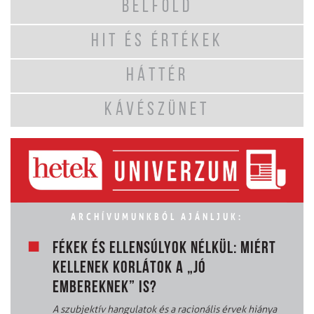
BELFÖLD
HIT ÉS ÉRTÉKEK
HÁTTÉR
KÁVÉSZÜNET
ARCHÍVUMUNKBÓL AJÁNLJUK:
FÉKEK ÉS ELLENSÚLYOK NÉLKÜL: MIÉRT
KELLENEK KORLÁTOK A „JÓ
EMBEREKNEK” IS?
A szubjektív hangulatok és a racionális érvek hiánya