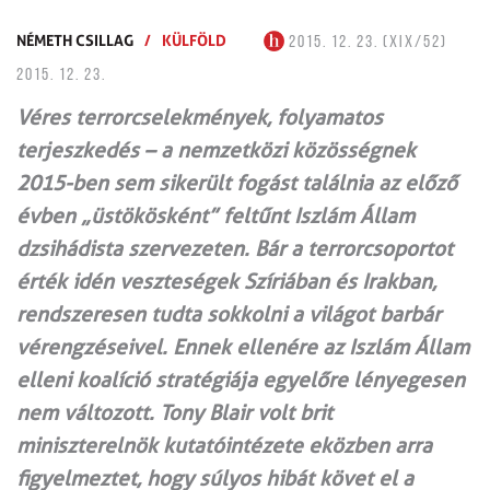
NÉMETH CSILLAG
/
KÜLFÖLD
2015. 12. 23. (XIX/52)
2015. 12. 23.
Véres terrorcselekmények, folyamatos
terjeszkedés – a nemzetközi közösségnek
2015-ben sem sikerült fogást találnia az előző
évben „üstökösként” feltűnt Iszlám Állam
dzsihádista szervezeten. Bár a terrorcsoportot
érték idén veszteségek Szíriában és Irakban,
rendszeresen tudta sokkolni a világot barbár
vérengzéseivel. Ennek ellenére az Iszlám Állam
elleni koalíció stratégiája egyelőre lényegesen
nem változott. Tony Blair volt brit
miniszterelnök kutatóintézete eközben arra
figyelmeztet, hogy súlyos hibát követ el a