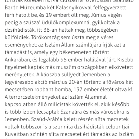
Bardo Múzeumba két Kalasnyikovval felfegyverzett
férfi hatolt be, és 19 embert ölt meg. Június végén
pedig a szúszai üdülőkomp­lexum­­nál gyilkoltak a
dzsihádisták, itt 38-an haltak meg, többségében
külföldiek. Törökország sem úszta meg a véres
eseményeket: az Iszlám Állam számlájára írják azt a
támadást is, amely egy békemeneten történt
Ankarában, és legalább 95 ember halálával járt. Kisebb
figyelmet kaptak más muszlim országokban elkövetett
merényletek. A káoszba süllyedt Jemenben a
legvéresebb akció március 20-án történt: a főváros két
mecsetében robbant bomba, 137 ember életét oltva ki.
A terrorcselekményeket az Iszlám Állammal
kapcsolatban álló milicisták követték el, akik később
is több ízben lecsaptak Szanaára és más városokra is
Jemenben. Szaúd-Arábia keleti részén síita mecsetek
voltak többször is a szunnita dzsihádisták célpontjai.
Kuvaitban szintén síita mecsetet ért támadás az Iszlám