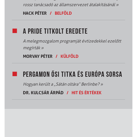
rossz tanácsadó az államszervezet átalakításánál
»
HACK PÉTER
/
BELFÖLD
A PRIDE TITKOLT EREDETE
A melegmozgalom programját évtizedekkel ezelőtt
megírták
»
MORVAY PÉTER
/
KÜLFÖLD
PERGAMON ŐSI TITKA ÉS EURÓPA SORSA
Hogyan került a „Sátán oltára” Berlinbe?
»
DR. KULCSÁR ÁRPÁD
/
HIT ÉS ÉRTÉKEK