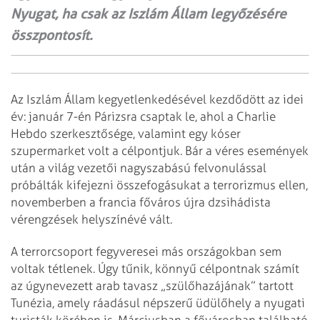
Nyugat, ha csak az Iszlám Állam legyőzésére
összpontosít.
Az Iszlám Állam kegyetlenkedésével kezdődött az idei
év: január 7-én Párizsra csaptak le, ahol a Charlie
Hebdo szerkesztősége, valamint egy kóser
szupermarket volt a célpontjuk. Bár a véres események
után a világ vezetői nagyszabású felvonulással
próbálták kifejezni összefogásukat a terrorizmus ellen,
novemberben a francia főváros újra dzsihádista
vérengzések helyszínévé vált.
A terrorcsoport fegyveresei más országokban sem
voltak tétlenek. Úgy tűnik, könnyű célpontnak számít
az úgynevezett arab tavasz „szülőhazájának” tartott
Tunézia, amely ráadásul népszerű üdülőhely a nyugati
turisták körében is. Márciusban a fővárosban található