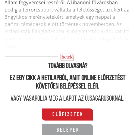
Állam fegyveresei részéről. A libanoni fővárosban
pedig a terrorcsoport vállalta a felelősséget azokért az
öngyilkos merényletekért, amelyek egy nappal a
párizsi támadások előtt történtek novemberben. Az
iszlamisták Bangladesben is megvetették a lábukat: itt
is mecseteket támadtak, illetve külföldieket gyilkoltak
meg.
Iszlamista szövetség
Tovább olvasná?
Ez egy cikk a hetilapból, amit online előfizetést
követően belépéssel elér.
Vagy vásárolja meg a lapot az újságárusoknál.
Előfizetek
Belépek