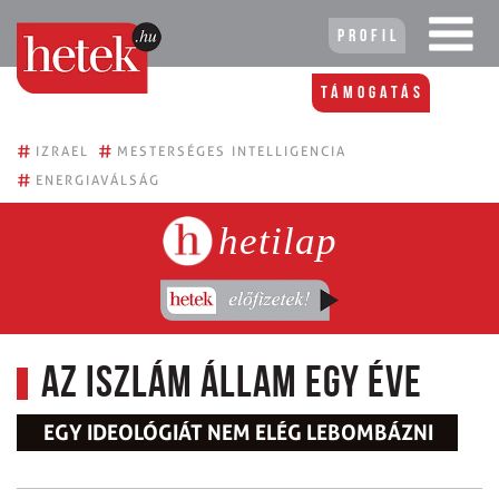
Profil
Támogatás
#
#
IZRAEL
MESTERSÉGES INTELLIGENCIA
#
ENERGIAVÁLSÁG
hetilap
Az Iszlám Állam egy éve
EGY IDEOLÓGIÁT NEM ELÉG LEBOMBÁZNI