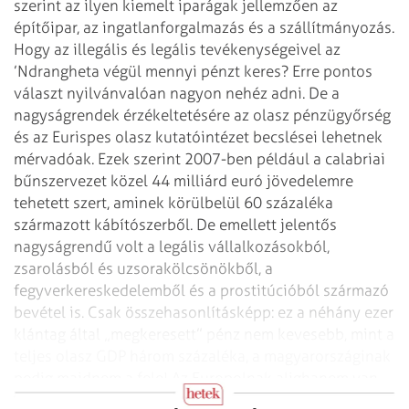
szerint az ilyen kiemelt iparágak jellemzően az
építőipar, az ingatlanforgalmazás és a szállítmányozás.
Hogy az illegális és legális tevékenységeivel az
’Ndrangheta végül mennyi pénzt keres? Erre pontos
választ nyilvánvalóan nagyon nehéz adni. De a
nagyságrendek érzékeltetésére az olasz pénzügyőrség
és az Eurispes olasz kutatóintézet becslései lehetnek
mérvadóak. Ezek szerint 2007-ben például a calabriai
bűnszervezet közel 44 milliárd euró jövedelemre
tehetett szert, aminek körülbelül 60 százaléka
származott kábítószerből. De emellett jelentős
nagyságrendű volt a legális vállalkozásokból,
zsarolásból és uzsorakölcsönökből, a
fegyverkereskedelemből és a prostitúcióból származó
bevétel is. Csak összehasonlításképp: ez a néhány ezer
klántag által „megkeresett” pénz nem kevesebb, mint a
teljes olasz GDP három százaléka, a magyarországinak
pedig majdnem a fele! Az Europolnak alighanem van
miért aggódnia.