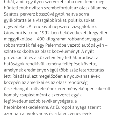
hibát, amit egy ilyen szervezet soha nem tehet meg
büntetlenül: nyíltan szembefordult az olasz állammal.
Sajátos, perverz bosszúvágytól hajtva sorra
gyilkoltatta le a vizsgálóbírókat, politikusokat,
ügyvédeket. A rendkívül népszerű vizsgálóbíró,
Giovanni Falcone 1992-ben bekövetkezett kegyetlen
meggyilkolása – 400 kilogramm robbanóanyaggal
robbantották fel egy Palermóba vezető autópályán –
szinte sokkolta az olasz közvéleményt. A nyílt
provokációt és a közvélemény felháborodását a
hatóságok rendkívül kemény fellépése követte,
amelynek eredménye végül több száz letartóztatás
lett. Ráadásul ezt megelőzően a nyolcvanas évek
közepén az amerikai és az olasz rendőrség
összehangolt műveletének eredményeképpen sikerült
komoly csapást mérni a szervezet egyik
legjövedelmezőbb tevékenységére, a
heroinkereskedelemre. Az Europol anyaga szerint
azonban a nyolcvanas és a kilencvenes évek