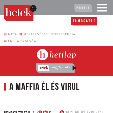
Profil
Támogatás
#
#
META
MESTERSÉGES INTELLIGENCIA
#
ENERGIAVÁLSÁG
hetilap
A maffia él és virul
BOHÁCS ZOLTÁN
/
KÜLFÖLD
2013. 08. 02. (XVII/31)