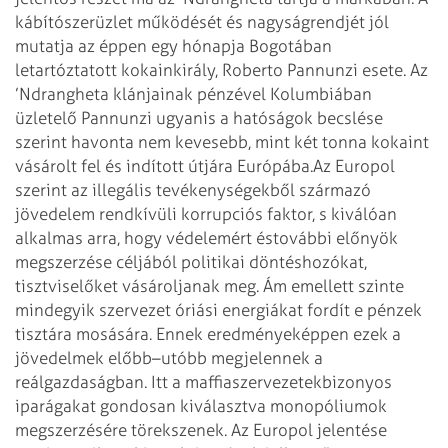
kábítószerüzlet működését és nagyságrendjét jól
mutatja az éppen egy hónapja Bogotában
letartóztatott kokainkirály, Roberto Pannunzi esete. Az
’Ndrangheta klánjainak pénzével Kolumbiában
üzletelő Pannunzi ugyanis a hatóságok becslése
szerint havonta nem kevesebb, mint két tonna kokaint
vásárolt fel és indított útjára Európába.
Az Europol
szerint az illegális tevékenységekből származó
jövedelem rendkívüli korrupciós faktor, s kiválóan
alkalmas arra, hogy védelemért és
további előnyök
megszerzése céljából politikai döntéshozókat,
tisztviselőket vásároljanak meg. Ám emellett szinte
mindegyik szervezet óriási energiákat fordít e pénzek
tisztára mosására. Ennek eredményeképpen ezek a
jövedelmek előbb–utóbb megjelennek a
reálgazdaságban. Itt a maffiaszervezetek
bizonyos
iparágakat gondosan kiválasztva monopóliumok
megszerzésére törekszenek. Az Europol jelentése