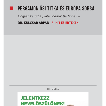
PERGAMON ŐSI TITKA ÉS EURÓPA SORSA
Hogyan került a „Sátán oltára” Berlinbe?
»
DR. KULCSÁR ÁRPÁD
/
HIT ÉS ÉRTÉKEK
HIRDETÉS