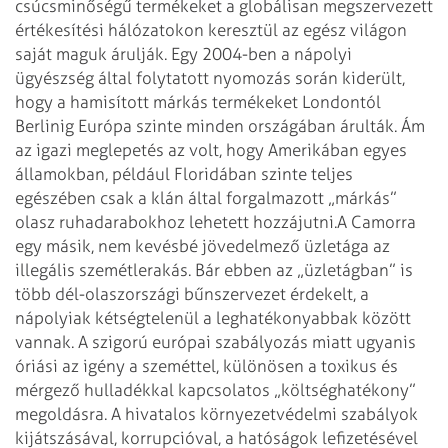
csúcsminőségű termékeket a globálisan megszervezett
értékesítési hálózatokon keresztül az egész világon
saját maguk árulják. Egy 2004-ben a nápolyi
ügyészség által folytatott nyomozás során kiderült,
hogy a hamisított márkás termékeket Londontól
Berlinig Európa szinte minden országában árulták. Ám
az igazi meglepetés az volt, hogy Amerikában egyes
államokban, például Floridában szinte teljes
egészében csak a klán által forgalmazott „márkás”
olasz ruhadarabokhoz lehetett hozzájutni.
A Camorra
egy másik, nem kevésbé jövedelmező üzletága az
illegális szemétlerakás. Bár ebben az „üzletágban” is
több dél-olaszországi bűnszervezet érdekelt, a
nápolyiak kétségtelenül a leghatékonyabbak között
vannak. A szigorú európai szabályozás miatt ugyanis
óriási az igény a szeméttel, különösen a toxikus és
mérgező hulladékkal kapcsolatos „költséghatékony”
megoldásra. A hivatalos környezetvédelmi szabályok
kijátszásával, korrupcióval, a hatóságok lefizetésével