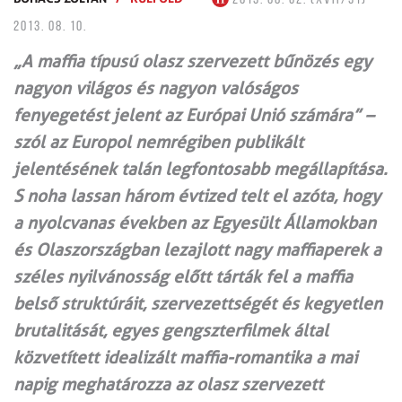
2013. 08. 10.
„A maffia típusú olasz szervezett bűnözés egy
nagyon világos és nagyon valóságos
fenyegetést jelent az Európai Unió számára” –
szól az Europol nemrégiben publikált
jelentésének talán legfontosabb megállapítása.
S noha lassan három évtized telt el azóta, hogy
a nyolcvanas években az Egyesült Államokban
és Olaszországban lezajlott nagy maffiaperek a
széles nyilvánosság előtt tárták fel a maffia
belső struktúráit, szervezettségét és kegyetlen
brutalitását, egyes gengszterfilmek által
közvetített idealizált maffia-romantika a mai
napig meghatározza az olasz szervezett