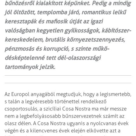
bűnözésről kialakított képünket. Pedig a mindig
jól öltözött, templomba járó, romantikus lelkű
keresztapák és mafiosik útját az igazi
valóságban kegyetlen gyilkosságok, kábítószer-
kereskedelem, brutális környezetszennyezés,
pénzmosás és korrupció, s szinte műkö­
désképtelenné tett dél-olaszországi
tartományok jelzik.
Az Europol anyagából megtudjuk, hogy a legismertebb,
s talán a legvéresebb történettel rendelkező
csoportosulás, a szicíliai Cosa Nostra ma már messze
nem a legbefolyásosabb bűnszervezetnek számít az
olasz délen. A Cosa Nostra ugyanis a nyolcvanas évek
végén és a kilencvenes évek elején elkövette azt a