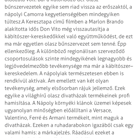
bűnszervezetek egyike sem riad vissza az erőszaktól, a
nápolyi Camorra kegyetlenségében mindegyiken
túltesz.
A Keresztapa című filmben a Marlon Brando
alakította idős Don Vito még visszautasítja a
kábítószer-kereskedőkkel való együttműködést, de ezt
ma már egyetlen olasz bűnszervezet sem tenné. Épp
ellenkezőleg. A különböző regionálisan szerveződő
csoportosulások szinte mindegyikének legnagyobb és
legjövedelmezőbb tevékenysége ma már a kábítószer–
kereskedelem. A nápolyiak természetesen ebben is
rendkívül aktívak. Ám emellett van két olyan
tevékenység, amely elsősorban rájuk jellemző. Ezek
egyike a világhírű olasz divatházak termékeinek profi
hamisítása. A Nápoly környéki klánok üzemei képesek
ugyanolyan minőségben előállítani a Versace,
Valentino, Ferré és Armani termékeit, mint maguk a
divatházak. Ezeken a ruhadarabokon igazából csak egy
valami hamis: a márkajelzés. Ráadásul ezeket a