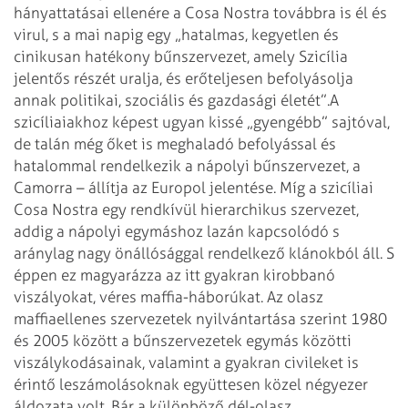
hányattatásai ellenére a Cosa Nostra továbbra is él és
virul, s a mai napig egy „hatalmas, kegyetlen és
cinikusan hatékony bűnszervezet, amely Szicília
jelentős részét uralja, és erőteljesen befolyásolja
annak politikai, szociális és gazdasági életét”.
A
szicíliaiakhoz képest ugyan kissé „gyengébb” sajtóval,
de talán még őket is meghaladó befolyással és
hatalommal rendelkezik a nápolyi bűnszervezet, a
Camorra – állítja az Europol jelentése. Míg a szicíliai
Cosa Nostra egy rendkívül hierarchikus szervezet,
addig a nápolyi egymáshoz lazán kapcsolódó s
aránylag nagy önállósággal rendelkező klánokból áll. S
éppen ez magyarázza az itt gyakran kirobbanó
viszályokat, véres maffia-háborúkat. Az olasz
maffiaellenes szervezetek nyilvántartása szerint 1980
és 2005 között a bűnszervezetek egymás közötti
viszálykodásainak, valamint a gyakran civileket is
érintő leszámolásoknak együttesen közel négyezer
áldozata volt. Bár a különböző dél-olasz