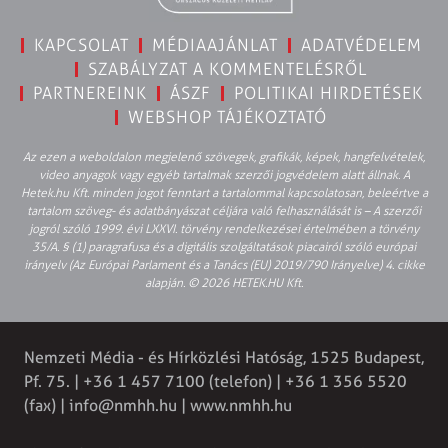
KAPCSOLAT
MÉDIAAJÁNLAT
ADATVÉDELEM
SZABÁLYZAT A KOMMENTELÉSRŐL
PARTNEREINK
ÁSZF
POLITIKAI HIRDETÉSEK
WEBSHOP TÁJÉKOZTATÓ
Az ezen a weboldalon megjelenő szövegek, grafikák, képek, hangfelvételek,
video anyagok vagy egyéb tartalmak szerzői jogvédelem alatt állnak. A
Hetek.hu Kft. minden jogot fenntart a tartalommal kapcsolatosan, beleértve a
tartalom szöveg- és adatbányászat céljára való felhasználását is – A szerzői
jogról szóló 1999. évi LXXVI. törvény rendelkezései értelmében a törvény
35/A. § (1) paragrafusa és a digitális szolgáltatások piacairól szóló európai
irányelv (Az Európai Parlament és a Tanács (EU) 2019/790 Irányelve) 4. cikke
alapján. © 2026 HETEK.HU Kft.
Nemzeti Média - és Hírközlési Hatóság, 1525 Budapest,
Pf. 75. | +36 1 457 7100 (telefon) | +36 1 356 5520
(fax) |
info@nmhh.hu
| www.nmhh.hu