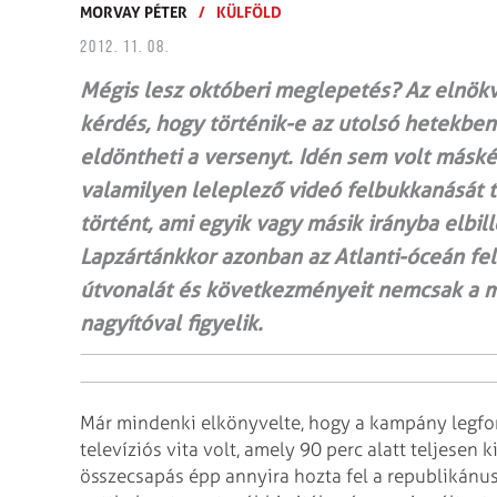
MORVAY PÉTER
/
KÜLFÖLD
2012. 11. 08.
Mégis lesz októberi meglepetés? Az elnök­
kérdés, hogy történik-e az utolsó hetekbe
eldöntheti a versenyt. Idén sem volt máské
valamilyen lelep­lező videó felbukkanását
történt, ami egyik vagy másik irányba elbil
Lapzártánkkor azonban az Atlanti-óceán fe
útvonalát és következményeit nemcsak a m
nagyítóval figyelik.
Már mindenki elkönyvelte, hogy a kampány leg
televíziós vita volt, amely 90 perc alatt teljesen k
összecsapás épp annyira hozta fel a republikánus j