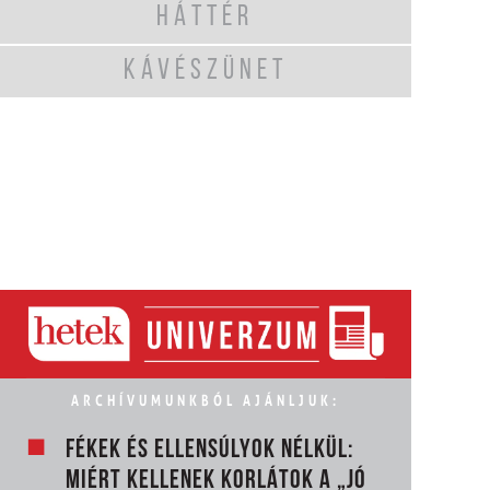
HÁTTÉR
KÁVÉSZÜNET
ARCHÍVUMUNKBÓL AJÁNLJUK:
FÉKEK ÉS ELLENSÚLYOK NÉLKÜL:
MIÉRT KELLENEK KORLÁTOK A „JÓ