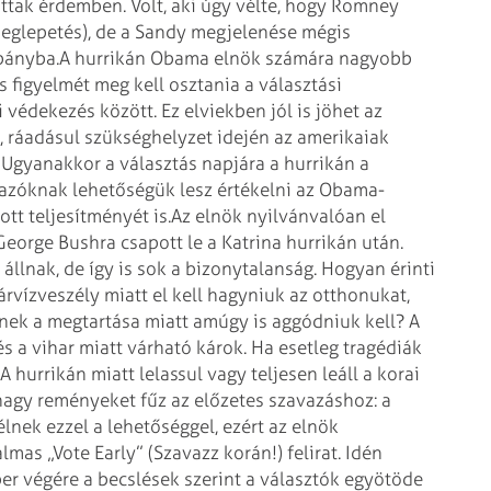
attak érdemben. Volt, aki úgy vélte, hogy Romney
meglepetés), de a Sandy megjelenése mégis
pányba.
A hurrikán Obama elnök számára nagyobb
és figyelmét meg kell osztania a választási
védekezés között. Ez elviekben jól is jöhet az
i, ráadásul szükséghelyzet idején az amerikaiak
Ugyanakkor a választás napjára a hurrikán a
vazóknak lehetőségük lesz értékelni az Obama-
tt teljesítményét is.
Az elnök nyilvánvalóan el
eorge Bushra csapott le a Katrina hurrikán után.
állnak, de így is sok a bizonytalanság. Hogyan érinti
árvízveszély miatt el kell hagyniuk az otthonukat,
ek a megtartása miatt amúgy is aggódniuk kell? A
és a vihar miatt várható károk. Ha esetleg tragédiák
A hurrikán miatt lelassul vagy teljesen leáll a korai
agy reményeket fűz az előzetes szavazáshoz: a
k ezzel a lehetőséggel, ezért az elnök
s „Vote Early” (Szavazz korán!) felirat. Idén
r végére a becslések szerint a választók egyötöde