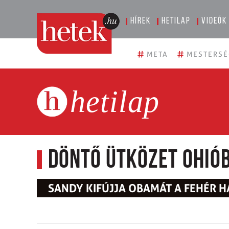
Hírek
Hetilap
Videók
#
#
META
MESTERSÉ
hetilap
Döntő ütközet Ohió
SANDY KIFÚJJA OBAMÁT A FEHÉR 