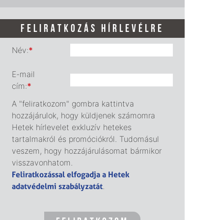
FELIRATKOZÁS HÍRLEVÉLRE
Név:
*
E-mail
cím:
*
A "feliratkozom" gombra kattintva
hozzájárulok, hogy küldjenek számomra
Hetek hírlevelet exkluzív hetekes
tartalmakról és promóciókról. Tudomásul
veszem, hogy hozzájárulásomat bármikor
visszavonhatom.
Feliratkozással elfogadja a Hetek
adatvédelmi szabályzatát
.