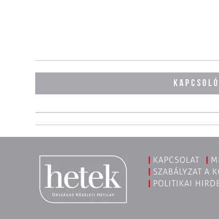
KAPCSOL
KAPCSOLAT
M
SZABÁLYZAT A 
POLITIKAI HIRD