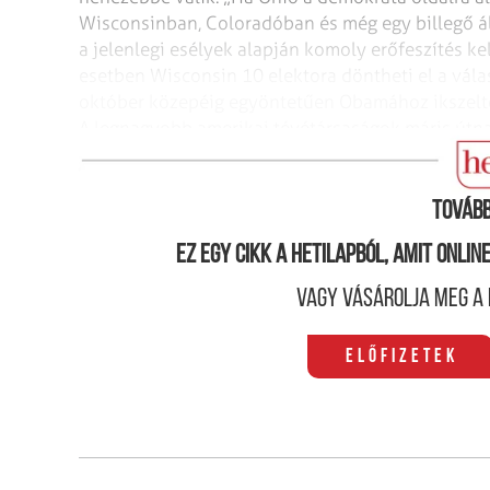
Wisconsinban, Coloradóban és még egy billegő ál
a jelenlegi esélyek alapján komoly erőfeszítés kel
esetben Wisconsin 10 elektora döntheti el a vála
október közepéig egyöntetűen Obamához ikszelték
A legnagyobb amerikai tévétársaságok máris útnak
Wisconsinba.
Tovább
Ez egy cikk a hetilapból, amit onli
Vagy vásárolja meg a 
Előfizetek