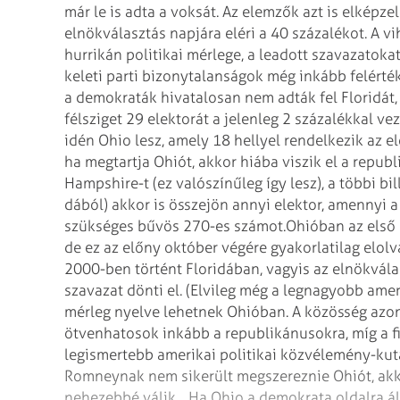
már le is adta a voksát. Az elemzők azt is elképze
elnökválasztás napjára eléri a 40 százalékot. A vih
hurrikán politikai mérlege, a leadott szavazatoka
keleti parti bizonytalanságok még inkább felérték
a demokraták hivatalosan nem adták fel Floridát,
félsziget 29 elektorát a jelenleg 2 százalékkal v
idén Ohio lesz, amely 18 hellyel rendelkezik az el
ha megtartja Ohiót, akkor hiába viszik el a repub
Hampshire-t (ez valószínűleg így lesz), a többi b
dából) akkor is összejön annyi elektor, amennyi 
szükséges bűvös 270-es számot.
Ohióban az első 
de ez az előny október végére gyakorlatilag elolv
2000-ben történt Floridában, vagyis az elnökvála
szavazat dönti el. (Elvileg még a legnagyobb amer
mérleg nyelve lehetnek Ohióban. A közösség azon
ötvenhatosok inkább a republikánusokra, míg a 
legismertebb amerikai politikai közvélemény-kuta
Romneynak nem sikerült megszereznie Ohiót, akko
nehezebbé válik. „Ha Ohio a demokrata oldalra ál