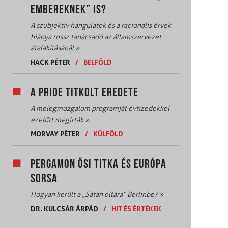
EMBEREKNEK” IS?
A szubjektív hangulatok és a racionális érvek
hiánya rossz tanácsadó az államszervezet
átalakításánál
»
HACK PÉTER
/
BELFÖLD
A PRIDE TITKOLT EREDETE
A melegmozgalom programját évtizedekkel
ezelőtt megírták
»
MORVAY PÉTER
/
KÜLFÖLD
PERGAMON ŐSI TITKA ÉS EURÓPA
SORSA
Hogyan került a „Sátán oltára” Berlinbe?
»
DR. KULCSÁR ÁRPÁD
/
HIT ÉS ÉRTÉKEK