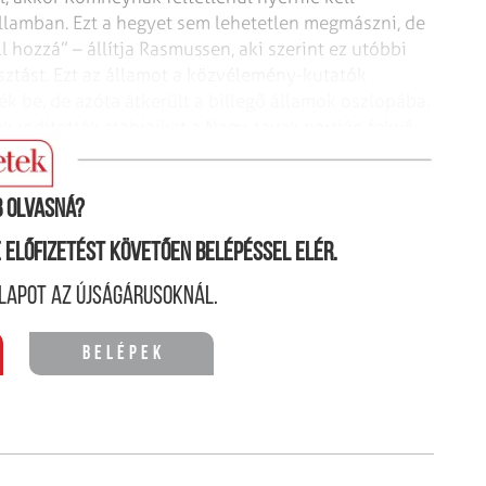
lamban. Ezt a hegyet sem lehetetlen megmászni, de
l hozzá” – állítja Rasmussen, aki szerint ez utóbbi
sztást. Ezt az államot a közvélemény-kuta­tók
 be, de azóta átkerült a billegő államok oszlopába.
 indították stábjaikat a Nagy-tavak partján fekvő
 olvasná?
ne előfizetést követően belépéssel elér.
lapot az újságárusoknál.
Belépek