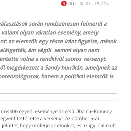
2012. 10. 31. (XVI/44)
választások során rendszeresen felmerül a
n valami olyan váratlan esemény, amely
nt: az elemzők egy része Iránt figyelte, mások
 találgatták, ám végül semmi olyan nem
lentette volna a rendkívül szoros versenyt.
lől megérkezett a Sandy hurrikán, amelynek az
eteorológusok, hanem a politikai elemzők is
fontosabb egyedi eseménye az első Obama–Romney
iegyenlítetté tette a versenyt. Az október 3-ai
elöltet, hogy utolérje az elnököt, és az így kialakult