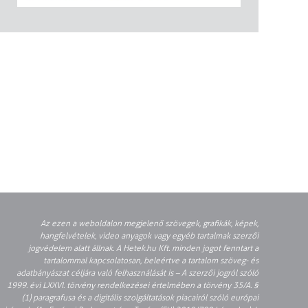
Az ezen a weboldalon megjelenő szövegek, grafikák, képek,
hangfelvételek, video anyagok vagy egyéb tartalmak szerzői
jogvédelem alatt állnak. A Hetek.hu Kft. minden jogot fenntart a
tartalommal kapcsolatosan, beleértve a tartalom szöveg- és
adatbányászat céljára való felhasználását is – A szerzői jogról szóló
1999. évi LXXVI. törvény rendelkezései értelmében a törvény 35/A. §
(1) paragrafusa és a digitális szolgáltatások piacairól szóló európai