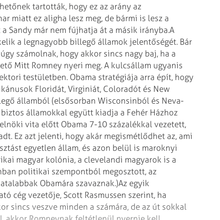
lhetőnek tartották, hogy ez az arány az
ar miatt ez aligha lesz meg, de bármi is lesz a
t a Sandy már nem fújhatja át a másik irányba.
A
elik a legnagyobb billegő államok jelentőségét. Bár
 úgy számolnak, hogy akkor sincs nagy baj, ha a
ezető Mitt Romney nyeri meg. A kulcsállam ugyanis
ektori testületben. Obama stratégiája arra épít, hogy
likánusok Floridát, Virginiát, Coloradót és New
illegő államból (elsősorban Wisconsinból és Ne­va­
a biztos államokkal együtt kiadja a Fehér Házhoz
elnöki vita előtt Obama 7-10 százalékkal vezetett,
adt. Ez azt jelenti, hogy akár megismétlődhet az, ami
sztást egyetlen állam, és azon belül is maroknyi
ikai magyar kolónia, a clevelandi magyarok is a
ban politikai szempontból megosztott, az
fiatalabbak Obamára szavaznak.)
Az egyik
tó cég vezetője, Scott Rasmussen szerint, ha
r sincs veszve minden a számára, de az út sokkal
l, akkor Romneynak feltétlenül nyernie kell