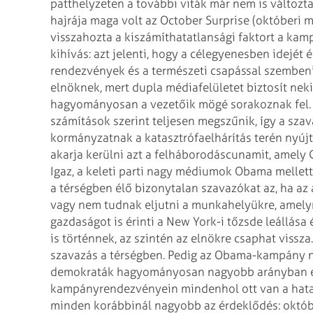
patthelyzeten a további viták már nem is változt
hajrája maga volt az October Surprise (októberi 
visszahozta a kiszámíthatatlansági faktort a kam
kihívás: azt jelenti, hogy a célegyenesben idejét 
rendezvények és a természeti csapással szembeni 
elnöknek, mert dupla médiafelületet biztosít nek
hagyományosan a vezetőik mögé sorakoznak fel. 
számítások szerint teljesen megszűnik, így a sza
kormányzatnak a katasztrófaelhárítás terén nyújto
akarja kerülni azt a felháborodáscunamit, amely G
Igaz, a keleti parti nagy médiumok Obama mellett 
a térségben élő bizonytalan szavazókat az, ha az 
vagy nem tudnak eljutni a munkahelyükre, amelyn
gazdaságot is érinti a New York-i tőzsde leállása 
is történnek, az szintén az elnökre csaphat vissza.
szavazás a térségben. Pedig az Obama-kampány n
demokraták hagyományosan nagyobb arányban élne
kampányrendezvényein mindenhol ott van a hatalma
minden korábbinál nagyobb az érdeklődés: októbe