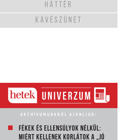
HÁTTÉR
KÁVÉSZÜNET
ARCHÍVUMUNKBÓL AJÁNLJUK:
FÉKEK ÉS ELLENSÚLYOK NÉLKÜL:
MIÉRT KELLENEK KORLÁTOK A „JÓ