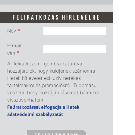
FELIRATKOZÁS HÍRLEVÉLRE
Név:
*
E-mail
cím:
*
A "feliratkozom" gombra kattintva
hozzájárulok, hogy küldjenek számomra
Hetek hírlevelet exkluzív hetekes
tartalmakról és promóciókról. Tudomásul
veszem, hogy hozzájárulásomat bármikor
visszavonhatom.
Feliratkozással elfogadja a Hetek
adatvédelmi szabályzatát
.