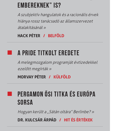
EMBEREKNEK” IS?
A szubjektív hangulatok és a racionális érvek
hiánya rossz tanácsadó az államszervezet
átalakításánál
»
HACK PÉTER
/
BELFÖLD
A PRIDE TITKOLT EREDETE
A melegmozgalom programját évtizedekkel
ezelőtt megírták
»
MORVAY PÉTER
/
KÜLFÖLD
PERGAMON ŐSI TITKA ÉS EURÓPA
SORSA
Hogyan került a „Sátán oltára” Berlinbe?
»
DR. KULCSÁR ÁRPÁD
/
HIT ÉS ÉRTÉKEK