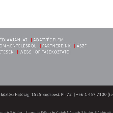
ÉDIAAJÁNLAT
ADATVÉDELEM
KOMMENTELÉSRŐL
PARTNEREINK
ÁSZF
ETÉSEK
WEBSHOP TÁJÉKOZTATÓ
rközlési Hatóság, 1525 Budapest, Pf. 75. | +36 1 457 7100 (te
émeth Sándor - Founder Editor in Chief: Németh Sándor. Kérdéseit, 