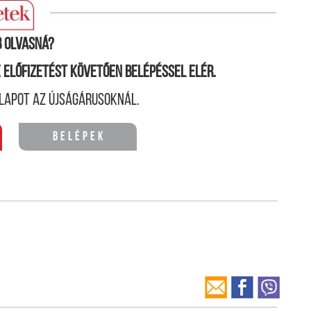
dni kíván ebben az ügyben.
 olvasná?
ne előfizetést követően belépéssel elér.
lapot az újságárusoknál.
Belépek