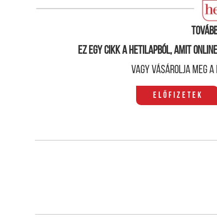
muszlim bevándorlás miatt aggódnak, és cseleke
Tovább
Ez egy cikk a hetilapból, amit onli
Vagy vásárolja meg a 
Előfizetek