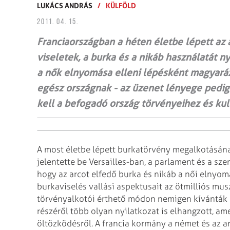
LUKÁCS ANDRÁS
/
KÜLFÖLD
2011. 04. 15.
Franciaországban a héten életbe lépett az a
viseletek, a burka és a nikáb használatát 
a nők elnyomása elleni lépésként magyaráz
egész országnak - az üzenet lényege pedi
kell a befogadó ország törvényeihez és kul
A most életbe lépett burkatörvény megalkotásának
jelentette be Versailles-ban, a parlament és a sze
hogy az arcot elfedő burka és nikáb a női elnyomá
burkaviselés vallási aspektusait az ötmilliós mu
törvényalkotói érthető módon nemigen kívánták
részéről több olyan nyilatkozat is elhangzott, am
öltözködésről. A francia kormány a német és az 