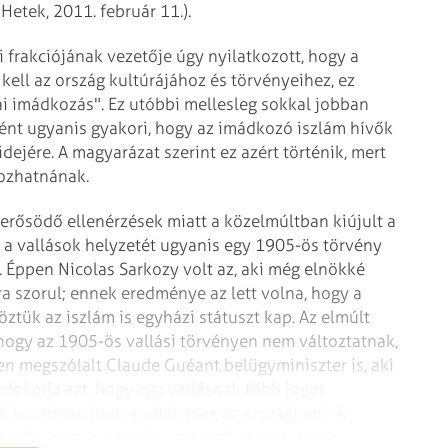
Hetek, 2011. február 11.).
frakciójának vezetője úgy nyilatkozott, hogy a
ll az ország kultúrájához és törvényeihez, ez
cai imádkozás". Ez utóbbi mellesleg sokkal jobban
nként ugyanis gyakori, hogy az imádkozó iszlám hívők
idejére. A magyarázat szerint ez azért történik, mert
kozhatnának.
 erősödő ellenérzések miatt a közelmúltban kiújult a
: a vallások helyzetét ugyanis egy 1905-ös törvény
. Éppen Nicolas Sarkozy volt az, aki még elnökké
ra szorul; ennek eredménye az lett volna, hogy a
ztük az iszlám is egyházi státuszt kap. Az elmúlt
hogy az 1905-ös vallási törvényen nem változtatnak,
en megszólalt Claude Guéant belügyminiszter is, aki
indokolja azt, hogy egy vallásnak több jogot
yek korábban honosodtak meg az országban." A
ndta, hogy a kormány megérti azokat, akik a