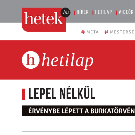
Hírek
Hetilap
Videók
#
#
META
MESTERSÉ
hetilap
Lepel nélkül
ÉRVÉNYBE LÉPETT A BURKATÖRVÉ