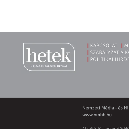
KAPCSOLAT
M
SZABÁLYZAT A 
POLITIKAI HIRD
Nemzeti Média - és Hí
www.nmhh.hu
Alapító-főszerkesztő: N