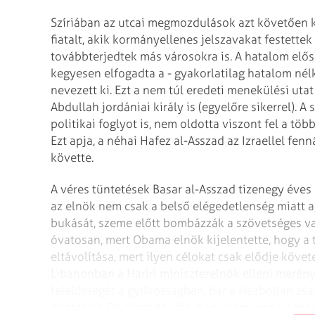
Szíriában az utcai megmozdulások azt követően 
fiatalt, akik kormányellenes jelszavakat festettek
továbbterjedtek más városokra is. A ha­talom elősz
kegyesen elfogadta a - gyakorlatilag hatalom nél
nevezett ki. Ezt a nem túl eredeti menekülési utat
Abdullah jordániai király is (egyelőre sikerrel). 
politikai foglyot is, nem oldotta viszont fel a tö
Ezt apja, a néhai Hafez al-Asszad az Izraellel fenn
követte.
A véres tüntetések Basar al-Asszad tizenegy éves
az elnök nem csak a belső elégedetlenség miatt a
bukását, szeme előtt bombázzák a szövetséges va
óvatosan, mert Obama elnök kijelentette, hogy a 
eltávolítása, mert ilyen célokat csak elődje követe
Libanonban a Hariri miniszterelnök elleni merényl
felelősségét a gyilkosságban, bár a Hezbollah zs
hozatalát. De Asszad tudja, hogy nem lenne nehéz