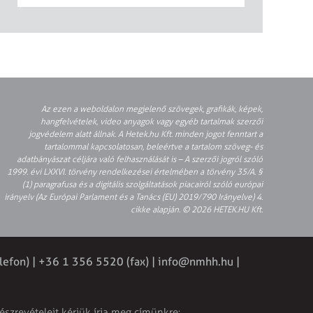
Az ezen a weboldalon megjelenő szövegek, grafikák, képek,
hangfelvételek, video anyagok vagy egyéb tartalmak szerzői
jogvédelem alatt állnak. A Hetek.hu Kft. minden jogot fenntart a
tartalommal kapcsolatosan, beleértve a tartalom szöveg- és
adatbányászat céljára való felhasználását is – A szerzői jogról szóló
1999. évi LXXVI. törvény rendelkezései értelmében a törvény 35/A. §
(1) paragrafusa és a digitális szolgáltatások piacairól szóló európai
irányelv (Az Európai Parlament és a Tanács (EU) 2019/790 Irányelve) 4.
cikke alapján. © 2026 HETEK.HU Kft.
lefon) | +36 1 356 5520 (fax) |
info@nmhh.hu
|
észrevételeit kérjük írja meg címünkre: