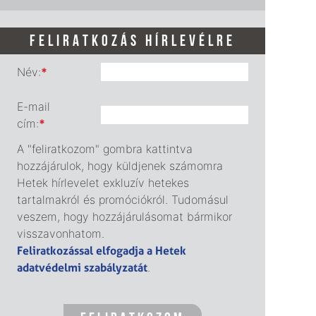
FELIRATKOZÁS HÍRLEVÉLRE
Név:
*
E-mail
cím:
*
A "feliratkozom" gombra kattintva
hozzájárulok, hogy küldjenek számomra
Hetek hírlevelet exkluzív hetekes
tartalmakról és promóciókról. Tudomásul
veszem, hogy hozzájárulásomat bármikor
visszavonhatom.
Feliratkozással elfogadja a Hetek
adatvédelmi szabályzatát
.