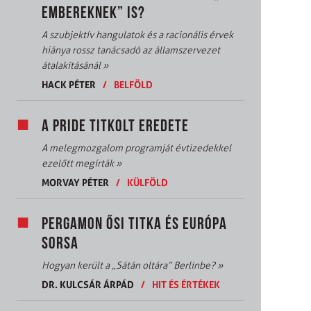
EMBEREKNEK” IS?
A szubjektív hangulatok és a racionális érvek
hiánya rossz tanácsadó az államszervezet
átalakításánál
»
HACK PÉTER
/
BELFÖLD
A PRIDE TITKOLT EREDETE
A melegmozgalom programját évtizedekkel
ezelőtt megírták
»
MORVAY PÉTER
/
KÜLFÖLD
PERGAMON ŐSI TITKA ÉS EURÓPA
SORSA
Hogyan került a „Sátán oltára” Berlinbe?
»
DR. KULCSÁR ÁRPÁD
/
HIT ÉS ÉRTÉKEK