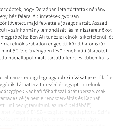
kezdődtek, hogy Deraában letartóztattak néhány
 egy ház falára. A tüntetések gyorsan
ör lövetett, majd felvette a jóságos arcát. Asszad
küli - szír kormány lemondását, és miniszterelnököt
 megpróbálta Ben Ali tunéziai elnök (siker­telenül) és
A szíriai elnök szabadon engedett közel háromszáz
bb mint 50 éve érvényben lévő rendkívüli állapotot.
álló hadiállapot miatt tartotta fenn, és ebben fia is
 uralmának eddigi legnagyobb kihívását jelentik. De
ggódik. Láthatta a tunéziai és egyiptomi elnök
dászgépek Kadhafi főhadiszállását (persze, csak
támadás célja nem a rendszerváltás és Kadhafi
tt, „mi pedig tanultunk az iraki példából").
etet vizsgáló ENSZ-vizsgálat megállapította Szíria
arolása miatt halogatják ennek nyilvánosságra
 összeállítani egy vádiratot ellene a Nemzetközi