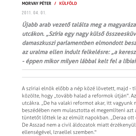
MORVAY PÉTER
/
KÜLFÖLD
2011. 04. 01.
Újabb arab vezető találta meg a magyaráza
utcákon. „Szíria egy nagy külső összeesküvé
damaszkuszi parlamentben elmondott besz
az uralma ellen indult felkelésre: „a keresz
- éppen mikor milyen lábbal kelt fel a líbia
A szíriai elnök előbb a nép közé lövetett, majd - t
közölte, hogy „tovább halad a reformok útján". A
utcákra. „De ha valaki reformot akar, itt vagyunk
beszédében nem mulasztotta el megemlíteni azt a v
tüntetőt lőttek le az elmúlt napokban. „Deraa ott
De Asszad nem a civil áldozatok miatt érzékenyült 
ellenségével, Izraellel szemben."