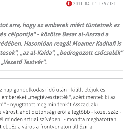
2011. 04. 01. (XV/13)
tot arra, hogy az emberek miért tüntetnek az
s cél­pontja" - közölte Basar al-Asszad a
édében. Hasonlóan reagál Moamer Kadhafi is
­tesek", „az al-Kaida", „bedrogozott csőcselék"
i „Vezető Testvér".
íz nap gondolkodási idő után - kiállt eléjük és
z embereket „megtévesztették", azért mentek ki az
 mi" - nyugtatott meg mindenkit Asszad, aki
árost, ahol biztonsági erői a legtöbb - közel száz -
 él minden szíriai szívében" - mondta meghatottan.
el: „Ez a város a frontvonalon áll Szíria