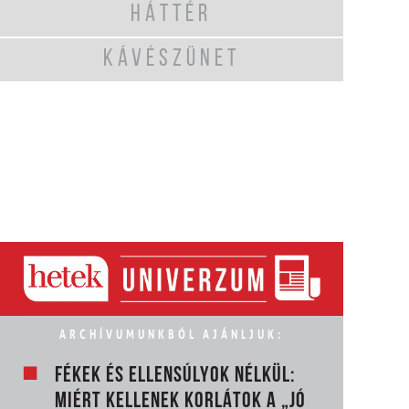
HÁTTÉR
KÁVÉSZÜNET
ARCHÍVUMUNKBÓL AJÁNLJUK:
FÉKEK ÉS ELLENSÚLYOK NÉLKÜL:
MIÉRT KELLENEK KORLÁTOK A „JÓ