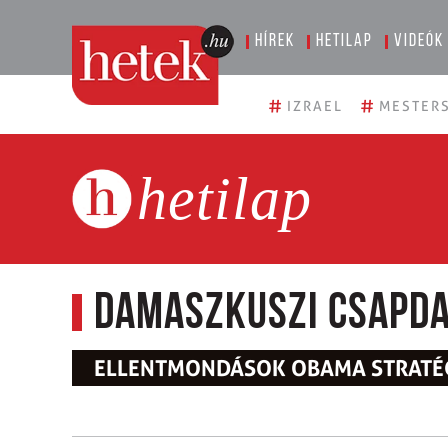
Hírek
Hetilap
Videók
#
#
IZRAEL
MESTERS
hetilap
Damaszkuszi csapd
ELLENTMONDÁSOK OBAMA STRATÉ