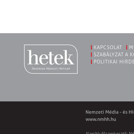
KAPCSOLAT
M
SZABÁLYZAT A 
POLITIKAI HIRD
Nemzeti Média - és Hí
www.nmhh.hu
Alapító-főszerkesztő: N