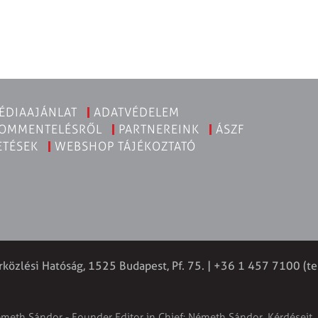
ÉDIAAJÁNLAT
ADATVÉDELEM
KOMMENTELÉSRŐL
PARTNEREINK
ÁSZF
ETÉSEK
WEBSHOP TÁJÉKOZTATÓ
rközlési Hatóság, 1525 Budapest, Pf. 75. | +36 1 457 7100 (te
émeth Sándor - Founder Editor in Chief: Németh Sándor. Kérdéseit, 