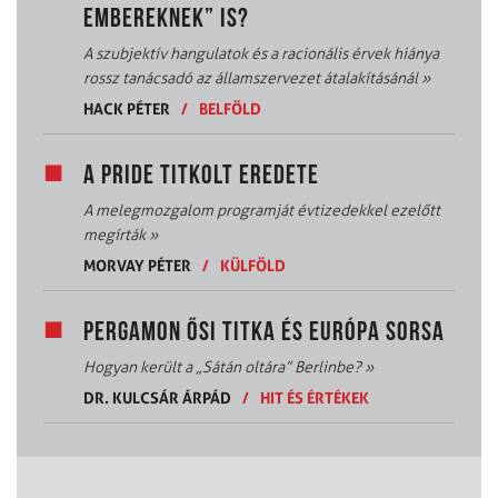
EMBEREKNEK” IS?
A szubjektív hangulatok és a racionális érvek hiánya
rossz tanácsadó az államszervezet átalakításánál
»
HACK PÉTER
/
BELFÖLD
A PRIDE TITKOLT EREDETE
A melegmozgalom programját évtizedekkel ezelőtt
megírták
»
MORVAY PÉTER
/
KÜLFÖLD
PERGAMON ŐSI TITKA ÉS EURÓPA SORSA
Hogyan került a „Sátán oltára” Berlinbe?
»
DR. KULCSÁR ÁRPÁD
/
HIT ÉS ÉRTÉKEK