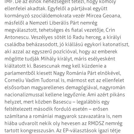
IMF.
De az elnök nehézségeit tetézi, hogy komoly
ellenfelei akadtak. Egyfelől a pártjával együtt
kormányzó szociáldemokrata vezér Mircea Geoana,
másfelől a Nemzeti Liberális Párt nemrég
megválasztott, tehetséges és fiatal vezetője, Crin
Antonescu. Veszélyes sötét ló Radu herceg, a királyi
családba beházasodott, jó kiállású egykori katonatiszt,
aki azzal az egyszerű pozícióval, hogy az emberek
mögötte tudják Mihály királyt, máris esélyesként
kiáltatott ki. Basescunak meg kell küzdenie a
parlamentből kiesett Nagy Románia Párt elnökével,
Corneliu Vadim Tudorral is, mármost ezt az ellenfelet
elsősorban magyarellenes demagógiával, nagyromán
nacionalizmussal kellene legyőznie. Ami azért pikáns
helyzet, mert közben Basescu – legalábbis egy
feltételezett második forduló esetén – erősen
számítana a romániai magyarok szavazatára is, nem
hiába udvarolt nekik oly hevesen az RMDSZ nemrég
tartott kongresszusán.
Az EP-választások igazi tétje