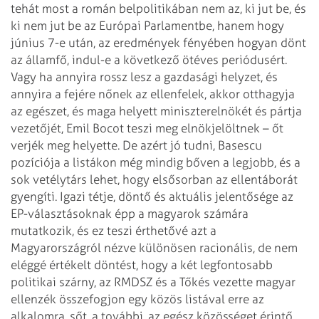
tehát most a román belpolitikában nem az, ki jut be, és
ki nem jut be az Európai Parlamentbe, hanem hogy
június 7-e után, az eredmények fényében hogyan dönt
az államfő, indul-e a következő ötéves periódusért.
Vagy ha annyira rossz lesz a gazdasági helyzet, és
annyira a fejére nőnek az ellenfelek, akkor otthagyja
az egészet, és maga helyett miniszterelnökét és pártja
vezetőjét, Emil Bocot teszi meg elnökjelöltnek – őt
verjék meg helyette. De azért jó tudni, Basescu
pozíciója a listákon még mindig bőven a legjobb, és a
sok vetélytárs lehet, hogy elsősorban az ellentáborát
gyengíti.
Igazi tétje, döntő és aktuális jelentősége az
EP-választásoknak épp a magyarok számára
mutatkozik, és ez teszi érthetővé azt a
Magyarországról nézve különösen racionális, de nem
eléggé értékelt döntést, hogy a két legfontosabb
politikai szárny, az RMDSZ és a Tőkés vezette magyar
ellenzék összefogjon egy közös listával erre az
alkalomra, sőt, a további, az egész közösséget érintő