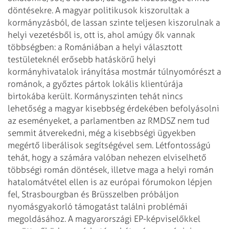
döntésekre. A magyar politikusok kiszorultak a
kormányzásból, de lassan szinte teljesen kiszorulnak a
helyi vezetésből is, ott is, ahol amúgy ők vannak
többségben: a Romániában a helyi választott
testületeknél erősebb hatáskörű helyi
kormányhivatalok irányítása mostmár túlnyomórészt a
románok, a győztes pártok lokális klientúrája
birtokába került.
Kormányszinten tehát nincs
lehetőség a magyar kisebbség érdekében befolyásolni
az eseményeket, a parlamentben az RMDSZ nem tud
semmit átverekedni, még a kisebbségi ügyekben
megértő liberálisok segítségével sem. Létfontosságú
tehát, hogy a számára valóban nehezen elviselhető
többségi román döntések, illetve maga a helyi román
hatalomátvétel ellen is az európai fórumokon lépjen
fel, Strasbourgban és Brüsszelben próbáljon
nyomásgyakorló támogatást találni problémái
megoldásához.
A magyarországi EP-képviselőkkel