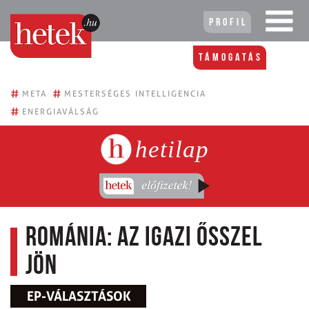
Profil
Támogatás
#
#
META
MESTERSÉGES INTELLIGENCIA
#
ENERGIAVÁLSÁG
hetilap
Románia: Az igazi ősszel
jön
EP-VÁLASZTÁSOK