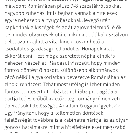
mélypont Romániában plusz 7-8 százalékról sokkal
nagyobb zuhanás. Itt is bajban vannak a hitelesek,
egyre nehezebb a nyugdíjasoknak, levegő után
kapkodnak a kiscégek és az átlagjövedelemből élők,
de mindez olyan évek után, mikor a politikai osztályon
belül azon zajlott a vita, kinek köszönhető a
csodálatos gazdasági fellendülés. Hónapok alatt
ekkorát esni – ezt még a szeretett népfia-elnök is
nehezen vészeli át.
Ráadásul visszaüt, hogy minden
fontos döntést ő hozott, különösebb alkotmányos
cécó nélkül a gyakorlatban bevezetve Romániában az
elnöki rendszert. Tehát most utólag is lehet minden
fontos döntésért őt hibáztatni, hiába propagálja a
pártja teljes erőből az előzőleg kormányzó nemzeti
liberálisok felelősségét. Az államfő ugyan igyekszik
úgy irányítani, hogy a kellemetlen döntések
felelősségét továbbra is a kabinetre hárítja, és az olyan
gonosz hatalmakra, mint a hitelfeltételeket megszabó