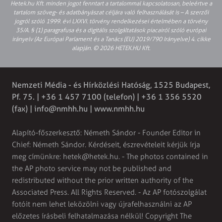
Hetek.hu Kft. minden jogot fenntart a tartalommal kapcsolatosan, beleértve a
tartalom szöveg- és adatbányászat céljára való felhasználását is – A szerzői
jogról szóló 1999. évi LXXVI. törvény rendelkezései értelmében a törvény
35/A. § (1) paragrafusa és a digitális szolgáltatások piacairól szóló európai
irányelv (Az Európai Parlament és a Tanács (EU) 2019/790 Irányelve) 4. cikke
alapján. © 2026 HETEK.HU Kft.
Nemzeti Média - és Hírközlési Hatóság, 1525 Budapest,
Pf. 75. | +36 1 457 7100 (telefon) | +36 1 356 5520
(fax) |
info@nmhh.hu
| www.nmhh.hu
Alapító-főszerkesztő: Németh Sándor - Founder Editor in
Chief: Németh Sándor. Kérdéseit, észrevételeit kérjük írja
meg címünkre:
hetek@hetek.hu
. - The photos contained in
the AP photo service may not be published and
redistributed without the prior written authority of the
Associated Press. All Rights Reserved. - Az AP fotószolgálat
fotóit nem lehet leközölni vagy újrafelhasználni az AP
előzetes írásbeli felhatalmazása nélkül! Copyright The