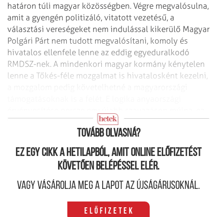
határon túli magyar közösségben. Végre megvalósulna,
amit a gyengén politizáló, vitatott vezetésű, a
választási vereségeket nem indulással kikerülő Magyar
Polgári Párt nem tudott megvalósítani, komoly és
hivatalos ellenfele lenne az eddig egyeduralkodó
RMDSZ-nek. A mindenkori magyar kormány kénytelen
lenne a Tőkés-féle mozgalmat is hivatalosként kezelni,
a mozgalom pedig követelhetné a magyarországi
támogatásoknak is a felét. E logika anyaországi
érvényesítése persze egy újabb szavazáson múlna, ez
már Magyarországon zajlik, 2010-ben, vagy előbb.
Tovább olvasná?
Ez egy cikk a hetilapból, amit online előfizetést
követően belépéssel elér.
Vagy vásárolja meg a lapot az újságárusoknál.
Előfizetek