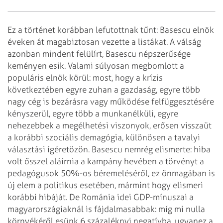
Ez a történet korábban lefutottnak tűnt: Basescu elnök
éveken át magabiztosan vezette a listákat. A válság
azonban mindent felülírt, Basescu népszerűsége
keményen esik. Valami súlyosan megbomlott a
populáris elnök körül: most, hogy a krízis
következtében egyre zuhan a gazdaság, egyre több
nagy cég is bezárásra vagy működése felfüggesztésére
kényszerül, egyre több a munkanélküli, egyre
nehezebbek a megélhetési viszonyok, erősen visszaüt
a korábbi szociális demagógia, különösen a tavalyi
választási ígéretözön. Basescu nemrég elismerte: hiba
volt ősszel aláírnia a kampány hevében a törvényt a
pedagógusok 50%-os béremeléséről, ez önmagában is
új elem a politikus esetében, mármint hogy elismeri
korábbi hibáját. De Románia idei GDP-mínuszai a
magyarországiaknál is fájdalmasabbak: míg mi nulla
környékéről esünk 6 százaléknyi negatívba, ugyanez a