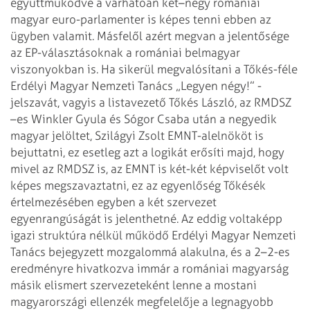
együttműködve a várhatóan két–négy romániai
magyar euro-parlamenter is képes tenni ebben az
ügyben valamit.
Másfelől azért megvan a jelentősége
az EP-választásoknak a romániai belmagyar
viszonyokban is. Ha sikerül megvalósítani a Tőkés-féle
Erdélyi Magyar Nemzeti Tanács „Legyen négy!” -
jelszavát, vagyis a listavezető Tőkés László, az RMDSZ
–es Winkler Gyula és Sógor Csaba után a negyedik
magyar jelöltet, Szilágyi Zsolt EMNT-alelnököt is
bejuttatni, ez esetleg azt a logikát erősíti majd, hogy
mivel az RMDSZ is, az EMNT is két-két képviselőt volt
képes megszavaztatni, ez az egyen­lőség Tőkésék
értelmezésében egyben a két szervezet
egyenrangúságát is jelenthetné.
Az eddig voltaképp
igazi struktúra nélkül működő Erdélyi Magyar Nemzeti
Tanács bejegyzett mozgalommá alakulna, és a 2–2-es
eredményre hivatkozva immár a romániai magyarság
másik elismert szervezeteként lenne a mostani
magyarországi ellenzék megfelelője a legnagyobb