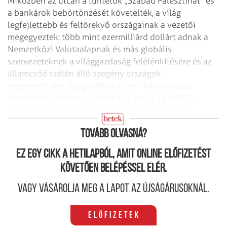
Miközben az utcán a tüntetők „Szabad Palesztinát" és
a bankárok bebörtönzését követelték, a világ
legfejlettebb és feltörekvő országainak a vezetői
megegyeztek: több mint ezermilliárd dollárt adnak a
Nemzetközi Valutaalapnak és más globális
szervezeteknek a világgazdaság felélénkítésére és az
államcsőd szélén álló szegény országok
megmentésére. A gigantikus állami beavatkozás
bejelentése reményt keltett arra, hogy a globális
pénzszűke enyhülhet, és ezzel megnyílik az út a
válságból való kilábalásra.
Tovább olvasná?
Ez egy cikk a hetilapból, amit online előfizetést
követően belépéssel elér.
Vagy vásárolja meg a lapot az újságárusoknál.
Előfizetek