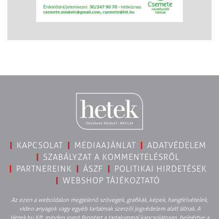
KAPCSOLAT
MÉDIAAJÁNLAT
ADATVÉDELEM
SZABÁLYZAT A KOMMENTELÉSRŐL
PARTNEREINK
ÁSZF
POLITIKAI HIRDETÉSEK
WEBSHOP TÁJÉKOZTATÓ
Az ezen a weboldalon megjelenő szövegek, grafikák, képek, hangfelvételek,
video anyagok vagy egyéb tartalmak szerzői jogvédelem alatt állnak. A
Hetek.hu Kft. minden jogot fenntart a tartalommal kapcsolatosan, beleértve a