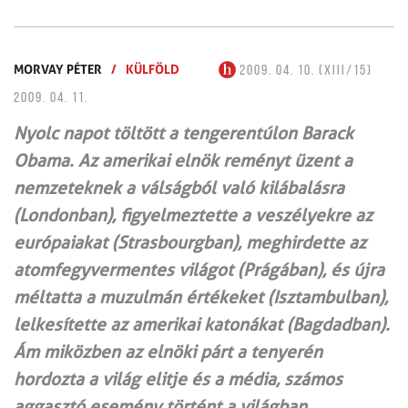
MORVAY PÉTER
/
KÜLFÖLD
2009. 04. 10. (XIII/15)
2009. 04. 11.
Nyolc napot töltött a tengerentúlon Barack
Obama. Az amerikai elnök reményt üzent a
nemzeteknek a válságból való kilábalásra
(Londonban), figyelmeztette a veszélyekre az
európaiakat (Strasbourgban), meghirdette az
atomfegyvermentes világot (Prágában), és újra
méltatta a muzulmán értékeket (Isztambulban),
lelkesítette az amerikai katonákat (Bagdadban).
Ám miközben az elnöki párt a tenyerén
hordozta a világ elitje és a média, számos
aggasztó esemény történt a világban.