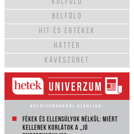
KÜLFÖLD
BELFÖLD
HIT ÉS ÉRTÉKEK
HÁTTÉR
KÁVÉSZÜNET
ARCHÍVUMUNKBÓL AJÁNLJUK:
FÉKEK ÉS ELLENSÚLYOK NÉLKÜL: MIÉRT
KELLENEK KORLÁTOK A „JÓ