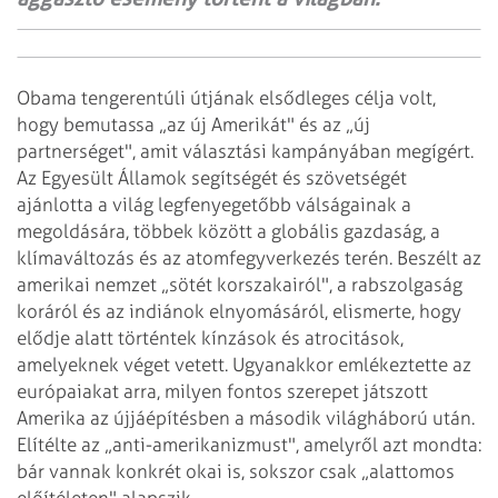
Obama tengerentúli útjának elsődleges célja volt,
hogy bemutassa „az új Amerikát" és az „új
partnerséget", amit választási kampányában megígért.
Az Egyesült Államok segítségét és szövetségét
ajánlotta a világ legfenyegetőbb válságainak a
megoldására, többek között a globális gazdaság, a
klímaváltozás és az atomfegyverkezés terén. Beszélt az
amerikai nemzet „sötét korszakairól", a rabszolgaság
koráról és az indiánok elnyomásáról, elismerte, hogy
elődje alatt történtek kínzások és atrocitások,
amelyeknek véget vetett. Ugyanakkor emlékeztette az
európaiakat arra, milyen fontos szerepet játszott
Amerika az újjáépítésben a második világháború után.
Elítélte az „anti-amerikanizmust", amelyről azt mondta:
bár vannak konkrét okai is, sokszor csak „alattomos
előítéleten" alapszik.