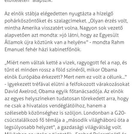
Az elnök stábja elégedetten nyugtázta a hízelgő
pohárköszöntőket és szalagcímeket. „Olyan érzés volt,
mintha Amerika visszatért volna. Nagyon sok vezető
alapvetően azt mondta: »jó látni, hogy az Egyesült
Államok újra köztünk van a helyén«" - mondta Rahm
Emanuel fehér házi kabinetfőnök.
„Miért nem váltak ketté a vizek, ragyogott fel a nap, és
tűnt el minden rossz a föld színéről, mikor Obama
elnök Európába érkezett? Mert nem ez volt a célunk..."
- igyekezett tréfával elütni a felfokozott várakozásokat
David Axelrod, Obama egyik főtanácsadója. Az elnök
az egyes helyszíneken tudatosan törekedett arra, hogy
ne csak a hivatalos vendéglátóihoz, hanem a
szélesebb közönséghez is szóljon. Londonban a G20-
csúcstalálkozó fő témája a „második világháború óta a
legsúlyosabb helyzet", a gazdasági világválság volt.