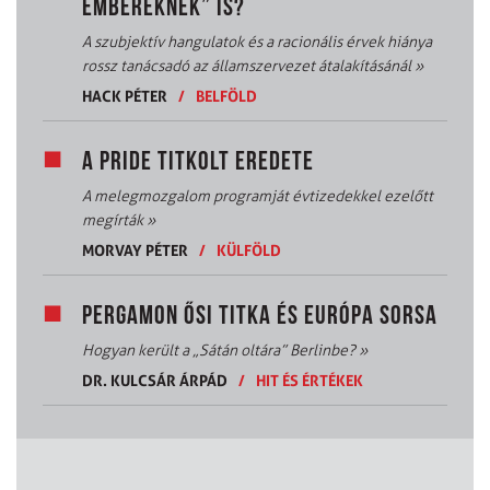
EMBEREKNEK” IS?
A szubjektív hangulatok és a racionális érvek hiánya
rossz tanácsadó az államszervezet átalakításánál
»
HACK PÉTER
/
BELFÖLD
A PRIDE TITKOLT EREDETE
A melegmozgalom programját évtizedekkel ezelőtt
megírták
»
MORVAY PÉTER
/
KÜLFÖLD
PERGAMON ŐSI TITKA ÉS EURÓPA SORSA
Hogyan került a „Sátán oltára” Berlinbe?
»
DR. KULCSÁR ÁRPÁD
/
HIT ÉS ÉRTÉKEK