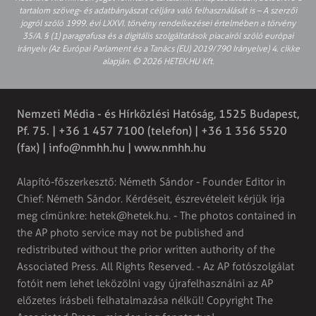
tartalom szöveg- és adatbányászat céljára való felhasználását is – A szerzői
jogról szóló 1999. évi LXXVI. törvény rendelkezései értelmében a törvény
35/A. § (1) paragrafusa és a digitális szolgáltatások piacairól szóló európai
irányelv (Az Európai Parlament és a Tanács (EU) 2019/790 Irányelve) 4. cikke
alapján. © 2026 HETEK.HU Kft.
Nemzeti Média - és Hírközlési Hatóság, 1525 Budapest,
Pf. 75. | +36 1 457 7100 (telefon) | +36 1 356 5520
(fax) |
info@nmhh.hu
| www.nmhh.hu
Alapító-főszerkesztő: Németh Sándor - Founder Editor in
Chief: Németh Sándor. Kérdéseit, észrevételeit kérjük írja
meg címünkre:
hetek@hetek.hu
. - The photos contained in
the AP photo service may not be published and
redistributed without the prior written authority of the
Associated Press. All Rights Reserved. - Az AP fotószolgálat
fotóit nem lehet leközölni vagy újrafelhasználni az AP
előzetes írásbeli felhatalmazása nélkül! Copyright The