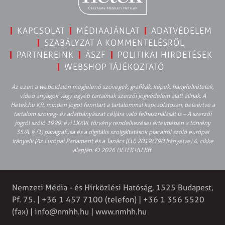
KAPCSOLAT
MÉDIAAJÁNLAT
ADATVÉDELEM
SZABÁLYZAT A KOMMENTELÉSRŐL
PARTNEREINK
ÁSZF
POLITIKAI HIRDETÉSEK
WEBSHOP TÁJÉKOZTATÓ
Az ezen a weboldalon megjelenő szövegek, grafikák, képek, hangfelvételek,
video anyagok vagy egyéb tartalmak szerzői jogvédelem alatt állnak. A
Hetek.hu Kft. minden jogot fenntart a tartalommal kapcsolatosan, beleértve a
tartalom szöveg- és adatbányászat céljára való felhasználását is – A szerzői
jogról szóló 1999. évi LXXVI. törvény rendelkezései értelmében a törvény
35/A. § (1) paragrafusa és a digitális szolgáltatások piacairól szóló európai
irányelv (Az Európai Parlament és a Tanács (EU) 2019/790 Irányelve) 4. cikke
alapján. © 2026 HETEK.HU Kft.
Nemzeti Média - és Hírközlési Hatóság, 1525 Budapest,
Pf. 75. | +36 1 457 7100 (telefon) | +36 1 356 5520
(fax) |
info@nmhh.hu
| www.nmhh.hu