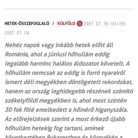
HETEK-ÖSSZEFOGLALÓ
/
KÜLFÖLD
2007. 07. 19. (XI/29)
2007. 07. 24.
Nehéz napok vagy inkább hetek előtt áll
Románia, ahol a júniusi hőhullám eddig
legalább harminc halálos áldozatot követelt. A
hőhullám nemcsak az eddig is forró nyarairól
ismert déli megyékben döntögetett rekordokat,
hanem az ország leghidegebb részének számító
székelyföldi megyékben is, ahol most szintén
30 fok fölé emelkedett a hőmérő higanyszála.
Az előrejelzések szerint a most érkező újabb
hőhullám hetekig fog tartani, aminek
következtében Bukarestben és környékén a