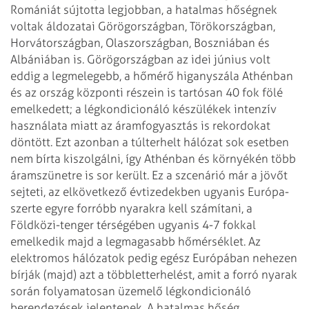
Romániát sújtotta legjobban, a hatalmas hőségnek
voltak
áldozatai Görögországban, Törökországban,
Horvátországban, Olaszországban,
Boszniában és
Albániában is. Görögországban az idei június volt
eddig a
legmelegebb, a hőmérő higanyszála Athénban
és az ország központi részein is
tartósan 40 fok fölé
emelkedett; a légkondicionáló készülékek intenzív
használata miatt az áramfogyasztás is rekordokat
döntött. Ezt azonban a
túlterhelt hálózat sok esetben
nem bírta kiszolgálni, így Athénban és környékén
több
áramszünetre is sor került.
Ez a szcenárió már a jövőt
sejteti, az elkövetkező évtizedekben ugyanis
Európa-
szerte egyre forróbb nyarakra kell számítani, a
Földközi-tenger
térségében ugyanis 4-7 fokkal
emelkedik majd a legmagasabb hőmérséklet. Az
elektromos hálózatok pedig egész Európában nehezen
bírják (majd) azt a
többletterhelést, amit a forró nyarak
során folyamatosan üzemelő légkondicionáló
berendezések jelentenek.
A hatalmas hőség