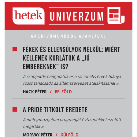
ARCHÍVUMUNKBÓL AJÁNLJUK:
FÉKEK ÉS ELLENSÚLYOK NÉLKÜL: MIÉRT
KELLENEK KORLÁTOK A „JÓ
EMBEREKNEK” IS?
A szubjektív hangulatok és a racionális érvek hiánya
rossz tanácsadó az államszervezet átalakításánál
»
HACK PÉTER
/
BELFÖLD
A PRIDE TITKOLT EREDETE
A melegmozgalom programját évtizedekkel ezelőtt
megírták
»
MORVAY PÉTER
/
KÜLFÖLD