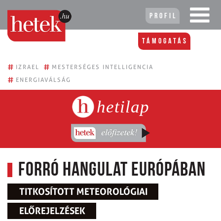
Profil
Támogatás
#
#
IZRAEL
MESTERSÉGES INTELLIGENCIA
#
ENERGIAVÁLSÁG
hetilap
Forró hangulat Európában
TITKOSÍTOTT METEOROLÓGIAI
ELŐREJELZÉSEK