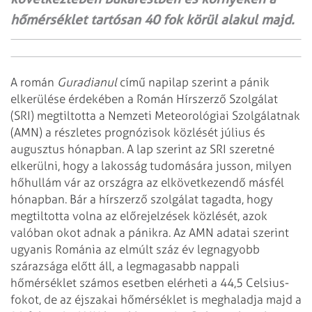
hőmérséklet tartósan 40 fok körül alakul majd.
A román
Guradianul
című napilap szerint a pánik
elkerülése érdekében a
Román Hírszerző Szolgálat
(SRI) megtiltotta a Nemzeti Meteorológiai Szolgálatnak
(AMN) a részletes prognózisok közlését július és
augusztus hónapban. A lap
szerint az SRI szeretné
elkerülni, hogy a lakosság tudomására jusson, milyen
hőhullám vár az országra az elkövetkezendő másfél
hónapban. Bár a hírszerző
szolgálat tagadta, hogy
megtiltotta volna az előrejelzések közlését, azok
valóban okot adnak a pánikra. Az AMN adatai szerint
ugyanis Románia az elmúlt
száz év legnagyobb
szárazsága előtt áll, a legmagasabb nappali
hőmérséklet
számos esetben elérheti a 44,5 Celsius-
fokot, de az éjszakai hőmérséklet is
meghaladja majd a