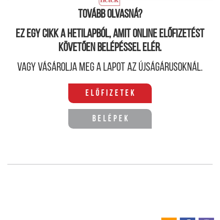
enyhülést 33-35 fokosra hűtve a levegőt.
Tovább olvasná?
Ez egy cikk a hetilapból, amit online előfizetést
követően belépéssel elér.
Vagy vásárolja meg a lapot az újságárusoknál.
Előfizetek
Belépek