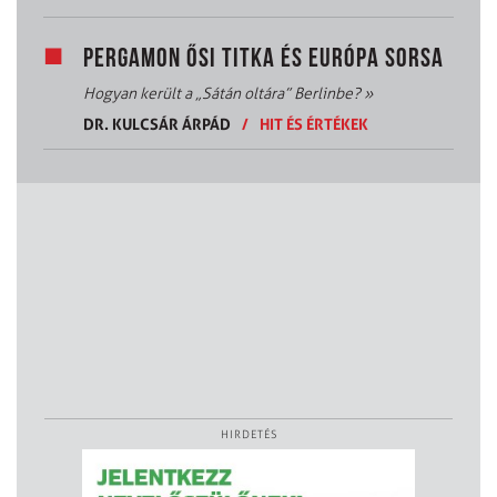
PERGAMON ŐSI TITKA ÉS EURÓPA SORSA
Hogyan került a „Sátán oltára” Berlinbe?
»
DR. KULCSÁR ÁRPÁD
/
HIT ÉS ÉRTÉKEK
HIRDETÉS