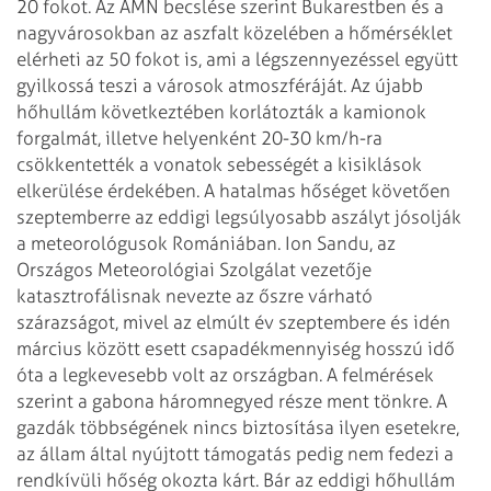
20 fokot.
Az AMN becslése szerint Bukarestben és a
nagyvárosokban az aszfalt közelében a
hőmérséklet
elérheti az 50 fokot is, ami a légszennyezéssel együtt
gyilkossá
teszi a városok atmoszféráját. Az újabb
hőhullám következtében korlátozták a
kamionok
forgalmát, illetve helyenként 20-30 km/h-ra
csökkentették a vonatok
sebességét a kisiklások
elkerülése érdekében.
A hatalmas hőséget követően
szeptemberre az eddigi legsúlyosabb aszályt jósolják
a meteorológusok Romániában. Ion Sandu, az
Országos Meteorológiai Szolgálat
vezetője
katasztrofálisnak nevezte az őszre várható
szárazságot, mivel az elmúlt
év szeptembere és idén
március között esett csapadékmennyiség hosszú idő
óta a
legkevesebb volt az országban. A felmérések
szerint a gabona háromnegyed része
ment tönkre. A
gazdák többségének nincs biztosítása ilyen esetekre,
az állam
által nyújtott támogatás pedig nem fedezi a
rendkívüli hőség okozta kárt.
Bár az eddigi hőhullám