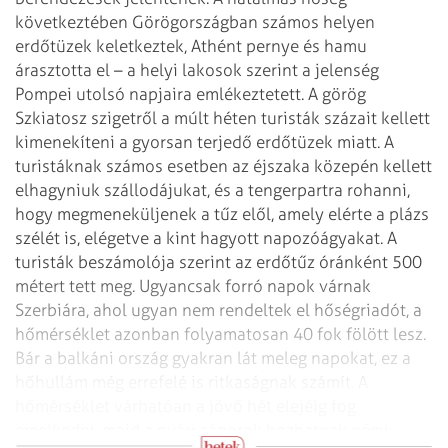
következtében Görögországban számos helyen
erdőtüzek
keletkeztek, Athént pernye és hamu
árasztotta el – a helyi lakosok szerint a
jelenség
Pompei utolsó napjaira emlékeztetett.
A görög
Szkiatosz szigetről a múlt héten turisták százait kellett
kimenekíteni a
gyorsan terjedő erdőtüzek miatt. A
turistáknak számos esetben az éjszaka közepén
kellett
elhagyniuk szállodájukat, és a tengerpartra rohanni,
hogy
megmeneküljenek a tűz elől, amely elérte a plázs
szélét is, elégetve a kint
hagyott napozóágyakat. A
turisták beszámolója szerint az erdőtűz óránként 500
métert tett meg.
Ugyancsak forró napok várnak
Szerbiára, ahol ugyan nem rendeltek el hőségriadót,
a
hőmérséklet azonban folyamatosan 40 fok fölött lesz.
Bár a balkáni ország
gyakran lát meleg napokat, ez a
hőhullám még errefelé is ritkaságnak számít. A
hőmérséklet várhatóan a jövő hét elejéig fog
emelkedni, majd a nyári záporok
hozhatnak némi