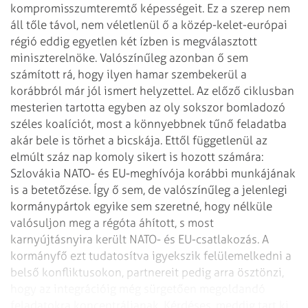
kompromisszumteremtő képességeit. Ez a szerep nem
áll tőle távol, nem véletlenül ő a közép-kelet-európai
régió eddig egyetlen két ízben is megválasztott
miniszterelnöke. Valószínűleg azonban ő sem
számított rá, hogy ilyen hamar szembekerül a
korábbról már jól ismert helyzettel. Az előző ciklusban
mesterien tartotta egyben az oly sokszor bomladozó
széles koalíciót, most a könnyebbnek tűnő feladatba
akár bele is törhet a bicskája. Ettől függetlenül az
elmúlt száz nap komoly sikert is hozott számára:
Szlovákia NATO- és EU-meghívója korábbi munkájának
is a betetőzése. Így ő sem, de valószínűleg a jelenlegi
kormánypártok egyike sem szeretné, hogy nélküle
valósuljon meg a régóta áhított, s most
karnyújtásnyira került NATO- és EU-csatlakozás. A
kormányfő ezt tudatosítva igyekszik felülemelkedni a
belső konfliktusokon, partnereit pedig arra ösztönzi,
hogy az integrációig még sürgetően megoldandó
feladatokra koncentráljanak. Kérdéses, meddig tart ki