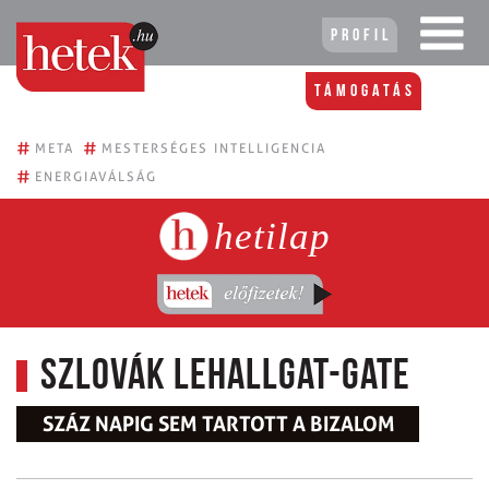
Profil
Támogatás
#
#
META
MESTERSÉGES INTELLIGENCIA
#
ENERGIAVÁLSÁG
hetilap
Szlovák lehallgat-gate
SZÁZ NAPIG SEM TARTOTT A BIZALOM