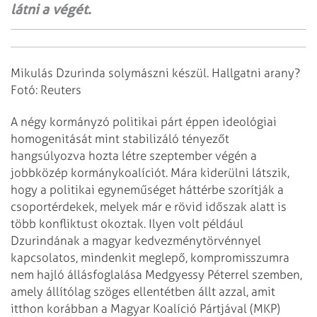
látni a végét.
Mikulás Dzurinda solymászni készül. Hallgatni arany?
Fotó: Reuters
A négy kormányzó politikai párt éppen ideológiai
homogenitását mint stabilizáló tényezőt
hangsúlyozva hozta létre szeptember végén a
jobbközép kormánykoalíciót. Mára kiderülni látszik,
hogy a politikai egyneműséget háttérbe szorítják a
csoportérdekek, melyek már e rövid időszak alatt is
több konfliktust okoztak. Ilyen volt például
Dzurindának a magyar kedvezménytörvénnyel
kapcsolatos, mindenkit meglepő, kompromisszumra
nem hajló állásfoglalása Medgyessy Péterrel szemben,
amely állítólag szöges ellentétben állt azzal, amit
itthon korábban a Magyar Koalíció Pártjával (MKP)