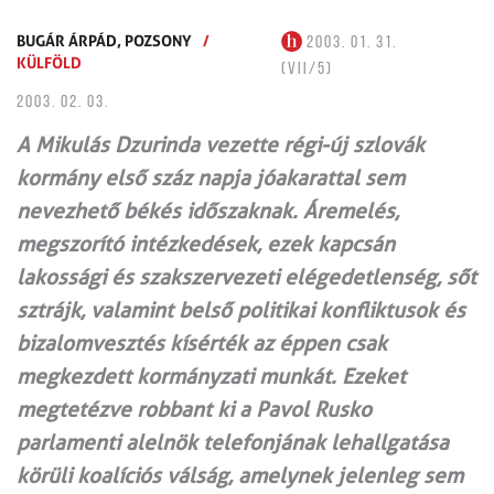
BUGÁR ÁRPÁD,
POZSONY
/
2003. 01. 31.
KÜLFÖLD
(VII/5)
2003. 02. 03.
A Mikulás Dzurinda vezette régi-új szlovák
kormány első száz napja jóakarattal sem
nevezhető békés időszaknak. Áremelés,
megszorító intézkedések, ezek kapcsán
lakossági és szakszervezeti elégedetlenség, sőt
sztrájk, valamint belső politikai konfliktusok és
bizalomvesztés kísérték az éppen csak
megkezdett kormányzati munkát. Ezeket
megtetézve robbant ki a Pavol Rusko
parlamenti alelnök telefonjának lehallgatása
körüli koalíciós válság, amelynek jelenleg sem