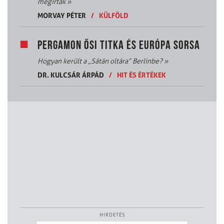
megírták
»
MORVAY PÉTER
/
KÜLFÖLD
PERGAMON ŐSI TITKA ÉS EURÓPA SORSA
Hogyan került a „Sátán oltára” Berlinbe?
»
DR. KULCSÁR ÁRPÁD
/
HIT ÉS ÉRTÉKEK
HIRDETÉS