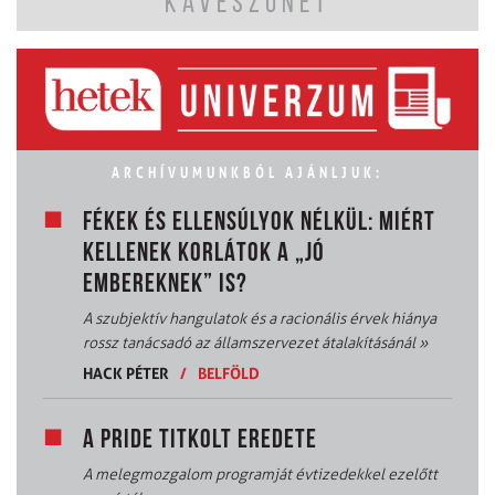
KÁVÉSZÜNET
ARCHÍVUMUNKBÓL AJÁNLJUK:
FÉKEK ÉS ELLENSÚLYOK NÉLKÜL: MIÉRT
KELLENEK KORLÁTOK A „JÓ
EMBEREKNEK” IS?
A szubjektív hangulatok és a racionális érvek hiánya
rossz tanácsadó az államszervezet átalakításánál
»
HACK PÉTER
/
BELFÖLD
A PRIDE TITKOLT EREDETE
A melegmozgalom programját évtizedekkel ezelőtt