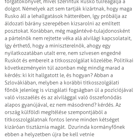
forgatókönyvet, mivel szerintük Rusko túlreagálja a
dolgot. Némelyek azt sem tartják kizártnak, hogy maga
Rusko áll a lehallgatások hátterében, így próbálja az
áldozati bárány szerepében kizsarolni az említett
posztokat. Korábban, még magántévé-tulajdonosként
a pártelnök nem rejtette véka alá alvilági kapcsolatait,
így érthető, hogy a miniszterelnök, ahogy egy
nyilatkozatában utalt erre, nem szívesen engedné
Ruskót és embereit a titkosszolgálat közelébe. Politikai
következményein túl azonban még mindig marad a
kérdés: ki kit hallgatott le, és hogyan? Abban a
Szlovákiában, melyben a korábbi titkosszolgálati
főnök jelenleg is vizsgálati fogságban ül a pozíciójával
való visszaélés és az alvilággal való összefonódás
alapos gyanújával, ez nem másodrend? kérdés. Az
ország külföldi megítélése szempontjából a
titkosszolgálatnak fontos lenne minden kétséget
kizáróan tisztáznia magát.
Dzurinda kormányfőnek
ebben a helyzetben újra be kell vetnie