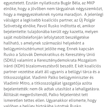
egyeztetett. Ezután nyilatkozta Bugár Béla, az MKP
elnöke, hogy a jövőben nem tárgyalnak négyszemközt,
hogy a megegyezéseknek nyoma maradjon.
A jelenlegi
válságot a legkisebb koalíciós partner, az Új Polgár
Szövetség elnöke, Pavol Rusko indította el, amikor
bejelentette: tulajdonába került egy kazetta, melyen
saját mobiltelefonján lefolytatott beszélgetése
hallható, s amelynek származási helyeként a
belügyminisztériumot jelölte meg. Ennek kapcsán
Rusko a Szlovák Demokratikus és Keresztény Unió
(SDKU) valamint a Kereszténydemokrata Mozgalom
iránti (KDH) bizalomvesztésről beszélt. E két koalíciós
partner vezetése alatt áll ugyanis a belügyi tárca és a
titkosszolgálat. Vladimír Palko belügyminiszter és
Vladimír Mitro, a titkosszolgálat igazgatója azóta
bejelentették: nem ők adtak utasítást a lehallgatásra.
Állítását megerősítendő, Palko feljelentést tett
ismeretlen tettes ellen. Ugyanakkor elismerte, hogy
valóban a belügy birtokába jutottak Rusko