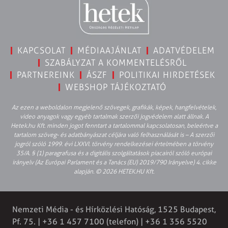
KAPCSOLAT
MÉDIAAJÁNLAT
ADATVÉDELEM
SZABÁLYZAT A KOMMENTELÉSRŐL
PARTNEREINK
ÁSZF
POLITIKAI HIRDETÉSEK
WEBSHOP TÁJÉKOZTATÓ
Az ezen a weboldalon megjelenő szövegek, grafikák, képek, hangfelvételek,
video anyagok vagy egyéb tartalmak szerzői jogvédelem alatt állnak. A
Hetek.hu Kft. minden jogot fenntart a tartalommal kapcsolatosan, beleértve a
tartalom szöveg- és adatbányászat céljára való felhasználását is – A szerzői
jogról szóló 1999. évi LXXVI. törvény rendelkezései értelmében a törvény
35/A. § (1) paragrafusa és a digitális szolgáltatások piacairól szóló európai
irányelv (Az Európai Parlament és a Tanács (EU) 2019/790 Irányelve) 4. cikke
alapján. © 2026 HETEK.HU Kft.
Nemzeti Média - és Hírközlési Hatóság, 1525 Budapest,
Pf. 75. | +36 1 457 7100 (telefon) | +36 1 356 5520