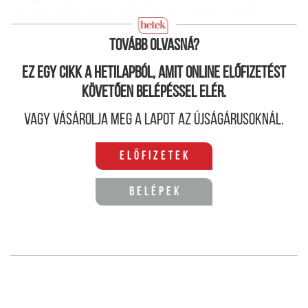
ez a Dzurinda-féle taktika, azaz: a belső hatalmi
harcokban meddig integráló erő az integráció?
Tovább olvasná?
Ez egy cikk a hetilapból, amit online előfizetést
követően belépéssel elér.
Vagy vásárolja meg a lapot az újságárusoknál.
Előfizetek
Belépek