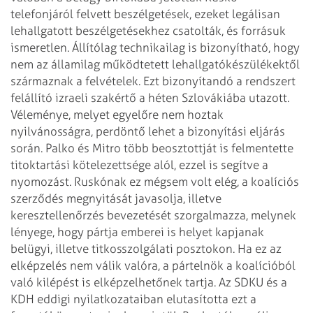
telefonjáról felvett beszélgetések, ezeket legálisan
lehallgatott beszélgetésekhez csatolták, és forrásuk
ismeretlen. Állítólag technikailag is bizonyítható, hogy
nem az államilag működtetett lehallgatókészülékektől
származnak a felvételek. Ezt bizonyítandó a rendszert
felállító izraeli szakértő a héten Szlovákiába utazott.
Véleménye, melyet egyelőre nem hoztak
nyilvánosságra, perdöntő lehet a bizonyítási eljárás
során. Palko és Mitro több beosztottját is felmentette
titoktartási kötelezettsége alól, ezzel is segítve a
nyomozást. Ruskónak ez mégsem volt elég, a koalíciós
szerződés megnyitását javasolja, illetve
keresztellenőrzés bevezetését szorgalmazza, melynek
lényege, hogy pártja emberei is helyet kapjanak
belügyi, illetve titkosszolgálati posztokon. Ha ez az
elképzelés nem válik valóra, a pártelnök a koalícióból
való kilépést is elképzelhetőnek tartja.
Az SDKU és a
KDH eddigi nyilatkozataiban elutasította ezt a