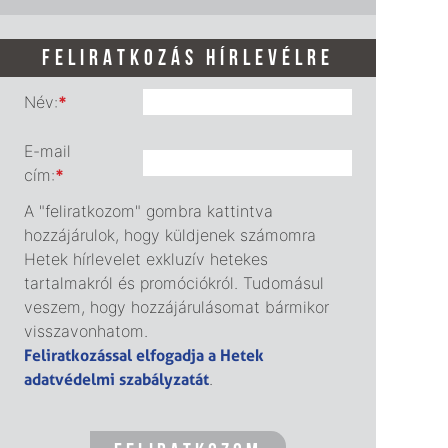
FELIRATKOZÁS HÍRLEVÉLRE
Név:
*
E-mail
cím:
*
A "feliratkozom" gombra kattintva
hozzájárulok, hogy küldjenek számomra
Hetek hírlevelet exkluzív hetekes
tartalmakról és promóciókról. Tudomásul
veszem, hogy hozzájárulásomat bármikor
visszavonhatom.
Feliratkozással elfogadja a Hetek
adatvédelmi szabályzatát
.