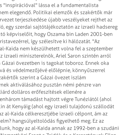
s "inspirációval" lássa el a fundamentalista
nem elegendő. Politikai elemzők és szakértők már
ervezet terjeszkedése újabb veszélyeket rejthet az
ó, egy szerdai sajtótájékoztatón az izraeli hadsereg
sajtó képviselőit, hogy Oszama bin Laden 2001-ben
stavezérrel, így szélesítve ki hálózatát. "Az
al-Kaida nem készülhetett volna fel a szeptember
 izraeli miniszterelnök, Ariel Saron szintén arról
a Gázai övezetben is tagokat toboroz. Ennek oka
jává és védelmezőjévé előlépnie, könnyűszerrel
zakértők szerint a Gázai övezet iszlám
nek aktiválásához pusztán némi pénzre van
iárd dolláros erőfeszítések ellenére a
izenhárom támadást hajtott végre Tunéziától (ahol
in át Kenyáig (ahol egy izraeli tulajdonú szállodát
z al-Kaida célkeresztjébe izraeli célpont, ám az
elm? hangsúlyeltolódás figyelhető meg. Ez az
lunk, hogy az al-Kaida annak az 1992-ben a szudáni