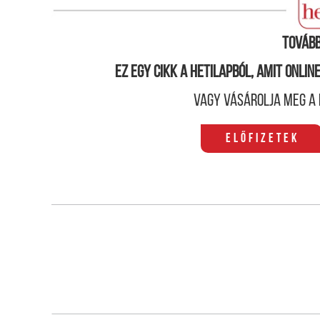
célpontjává válhat, ha szolidaritást mutat Izrael i
Tovább
Ez egy cikk a hetilapból, amit onli
Vagy vásárolja meg a 
Előfizetek