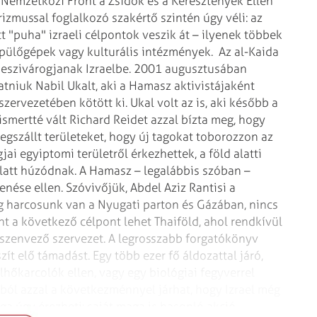
 Nemzetközi Front a Zsidók és a Keresztények Ellen
rizmussal foglalkozó szakértő szintén úgy véli: az
 "puha" izraeli célpontok veszik át – ilyenek többek
repülőgépek vagy kulturális intézmények.
Az al-Kaida
beszivárogjanak Izraelbe. 2001 augusztusában
atniuk Nabil Ukalt, aki a Hamasz aktivistájaként
ervezetében kötött ki. Ukal volt az is, aki később a
smertté vált Richard Reidet azzal bízta meg, hogy
egszállt területeket, hogy új tagokat toborozzon az
jai egyiptomi területről érkezhettek, a föld alatti
latt húzódnak. A Hamasz – legalábbis szóban –
nése ellen. Szóvivőjük, Abdel Aziz Rantisi a
g harcosunk van a Nyugati parton és Gázában, nincs
int a következő célpont lehet Thaiföld, ahol rendkívül
nszenvező szervezet. A legrosszabb forgatókönyv
zít elő támadást. Egy több ezer fő áldozattal járó,
lhőkarcolók ellen, vagy egy biológiai fegyverrel
ából azzal a következménnyel járhat, hogy Izrael még
ga úgy érezheti: saját maga is hasonló akció