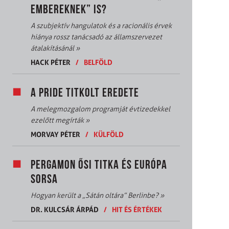
EMBEREKNEK” IS?
A szubjektív hangulatok és a racionális érvek
hiánya rossz tanácsadó az államszervezet
átalakításánál
»
HACK PÉTER
/
BELFÖLD
A PRIDE TITKOLT EREDETE
A melegmozgalom programját évtizedekkel
ezelőtt megírták
»
MORVAY PÉTER
/
KÜLFÖLD
PERGAMON ŐSI TITKA ÉS EURÓPA
SORSA
Hogyan került a „Sátán oltára” Berlinbe?
»
DR. KULCSÁR ÁRPÁD
/
HIT ÉS ÉRTÉKEK