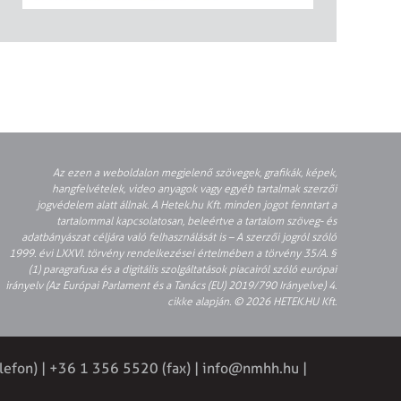
Az ezen a weboldalon megjelenő szövegek, grafikák, képek,
hangfelvételek, video anyagok vagy egyéb tartalmak szerzői
jogvédelem alatt állnak. A Hetek.hu Kft. minden jogot fenntart a
tartalommal kapcsolatosan, beleértve a tartalom szöveg- és
adatbányászat céljára való felhasználását is – A szerzői jogról szóló
1999. évi LXXVI. törvény rendelkezései értelmében a törvény 35/A. §
(1) paragrafusa és a digitális szolgáltatások piacairól szóló európai
irányelv (Az Európai Parlament és a Tanács (EU) 2019/790 Irányelve) 4.
cikke alapján. © 2026 HETEK.HU Kft.
lefon) | +36 1 356 5520 (fax) |
info@nmhh.hu
|