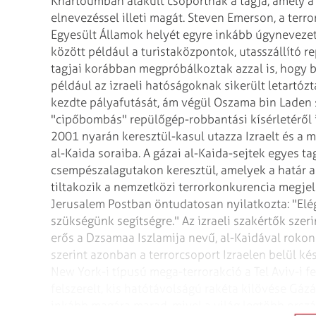
Khartoumban alakult csoportnak a tagja, amely a
elnevezéssel illeti magát. Steven Emerson, a terro
Egyesült Államok helyét egyre inkább úgynevezett
között például a turistaközpontok, utasszállító 
tagjai korábban megpróbálkoztak azzal is, hogy 
például az izraeli hatóságoknak sikerült letartózt
kezdte pályafutását, ám végül Oszama bin Laden sz
"cipőbombás" repülőgép-robbantási kísérletéről i
2001 nyarán keresztül-kasul utazza Izraelt és a m
al-Kaida soraiba. A gázai al-Kaida-sejtek egyes tag
csempészalagutakon keresztül, amelyek a határ a
tiltakozik a nemzetközi terrorkonkurencia megjele
Jerusalem Postban öntudatosan nyilatkozta: "Elé
szükségünk segítségre."
Az izraeli szakértők szer
erős a Dzsamaa Iszlamija nevű, al-Kaidával roko
szerint azonban a terrorcsoport Izraelen belül kés
New York-i típusú mega-terrorakció a Tel Aviv-i fe
felszerelt, kis hatótávolságú rakéta kilövése Gáz
inkább magára marad, mivel a világ legtöbb orszá