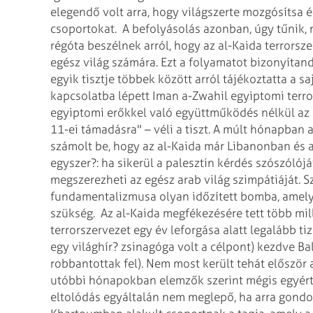
elegendő volt arra, hogy világszerte mozgósítsa é
csoportokat.
A befolyásolás azonban, úgy tűnik, 
régóta beszélnek arról, hogy az al-Kaida terrorsz
egész világ számára. Ezt a folyamatot bizonyítand
egyik tisztje többek között arról tájékoztatta a 
kapcsolatba lépett Iman a-Zwahil egyiptomi terrori
egyiptomi erőkkel való együttműködés nélkül az 
11-ei támadásra" – véli a tiszt. A múlt hónapban az
számolt be, hogy az al-Kaida már Libanonban és 
egyszer?: ha sikerül a palesztin kérdés szószóló
megszerezheti az egész arab világ szimpátiáját. S
fundamentalizmusa olyan időzített bomba, amely
szükség.
Az al-Kaida megfékezésére tett több mill
terrorszervezet egy év leforgása alatt legalább t
egy világhír? zsinagóga volt a célpont) kezdve Bal
robbantottak fel). Nem most került tehát először a
utóbbi hónapokban elemzők szerint mégis egyért
eltolódás egyáltalán nem meglepő, ha arra gondo