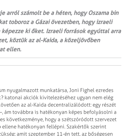
tje arról számolt be a héten, hogy Oszama bin
at toboroz a Gázai övezetben, hogy izraeli
épezze ki őket. Izraeli források egyúttal arra
et, köztük az al-Kaida, a közeljövőben
at ellen.
rism nyugalmazott munkatársa, Joni Fighel ezredes
k? katonai akciók kivitelezéséhez ugyan nem elég
követően az al-Kaida decentralizálódott: egy részét
 –, ám továbbra is hatékonyan képes befolyásolni a
es következménye, hogy a szétszóródott szervezet
ellene hatékonyan fellépni. Szakértők szerint
ükség: amit szeptember 11-én tett, az bőségesen