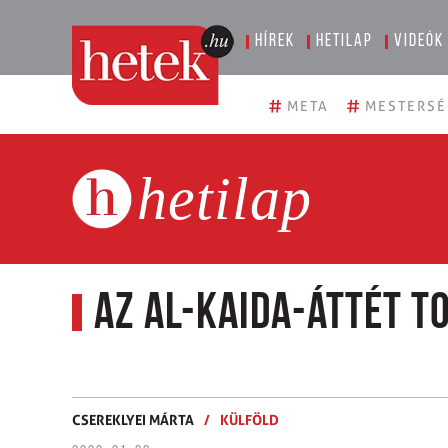
Hírek
Hetilap
Videók
#
#
META
MESTERSÉ
hetilap
Az al-Kaida-áttét t
CSEREKLYEI MÁRTA
/
KÜLFÖLD