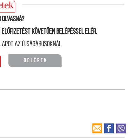
ránt.
 olvasná?
ne előfizetést követően belépéssel elér.
lapot az újságárusoknál.
Belépek