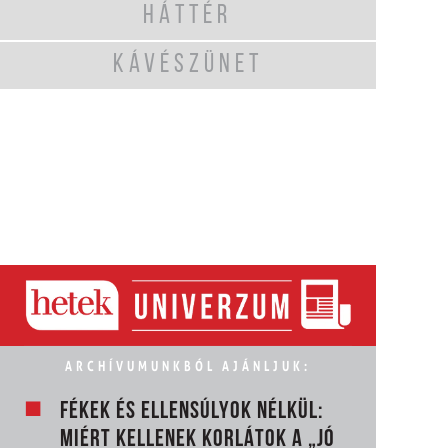
HÁTTÉR
KÁVÉSZÜNET
ARCHÍVUMUNKBÓL AJÁNLJUK:
FÉKEK ÉS ELLENSÚLYOK NÉLKÜL:
MIÉRT KELLENEK KORLÁTOK A „JÓ