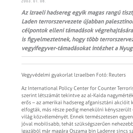
2003. 01. 08.
Az izraeli hadsereg egyik magas rangú tisz
Laden terrorszervezete újabban palesztinok
célpontok elleni támadások végrehajtására k
is figyelmeztetnek, hogy több terrorszervez
vegyifegyver-támadásokat intézhet a Nyug
Vegyvédelmi gyakorlat Izraelben Fotó: Reuters
Az International Policy Center for Counter Terro
szerint létszámát tekintve az al-Kaida nagymérté
erős – az amerikai hadsereg afganisztáni akcióit 
elfogták, más része pedig menekülni kényszerült
világ közvéleményét. Ennek természetesen egyen
jóval mobilisabb, tehát szükségszerűen nehezebb 
igazából már magára Oszama bin Ladenre sincs sz