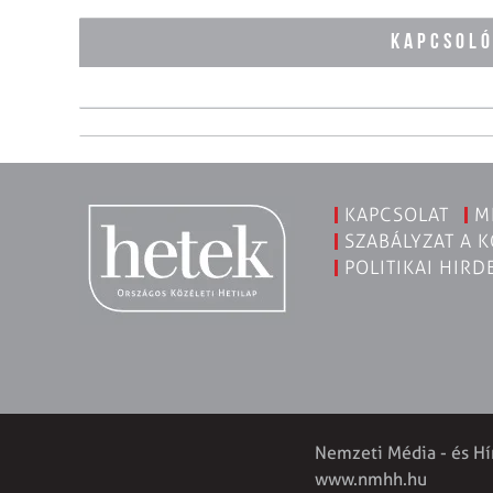
KAPCSOL
KAPCSOLAT
M
SZABÁLYZAT A 
POLITIKAI HIRD
Nemzeti Média - és Hí
www.nmhh.hu