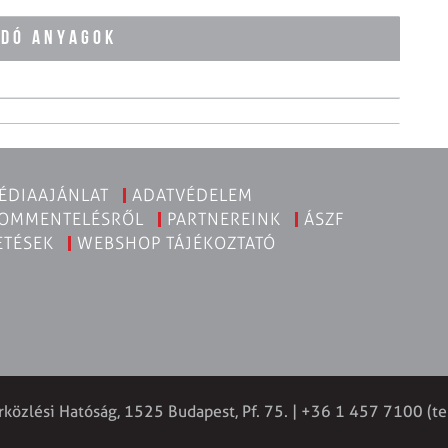
ÓDÓ ANYAGOK
ÉDIAAJÁNLAT
ADATVÉDELEM
KOMMENTELÉSRŐL
PARTNEREINK
ÁSZF
ETÉSEK
WEBSHOP TÁJÉKOZTATÓ
rközlési Hatóság, 1525 Budapest, Pf. 75. | +36 1 457 7100 (te