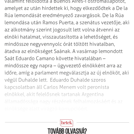
valamint feloldotta a Buenos Aires-i ostromállapotot,
amelyet az után hirdettek ki, hogy elkezdődtek a De la
Rúa lemondását eredményező zavargások. De la Rúa
lemondása után Ramos Puerta, a szenátus vezetője, aki
az alkotmány szerint jogosult lett volna átvenni az
elnöki hatalmat, visszautasította a lehetőséget, és
mindössze negyvennyolc órát töltött hivatalban,
átadva az elnökséget Saának. A vasárnap lemondott
Saát Eduardo Camano követte hivatalában –
mindössze egy napra – ügyvezető elnökként arra az
időre, amíg a parlament megválasztja az új elnököt, aki
végül Duhalde lett.
Eduardo Duhalde szoros
kapcsolatban áll Carlos Menem volt peronista
elnökkel, akit felelősnek tartanak Argentína
államadóssága nagy részének felhalmozásáért és az
elnöksége alatt virágzó korrupcióért.
Átjáróház az elnöki palota
Tovább olvasná?