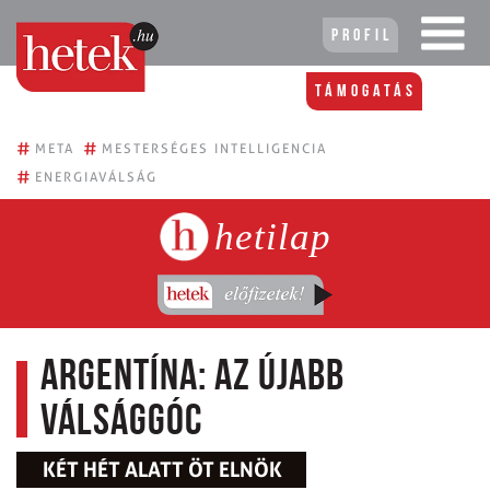
Profil
Támogatás
#
#
META
MESTERSÉGES INTELLIGENCIA
#
ENERGIAVÁLSÁG
hetilap
Argentína: az újabb
válsággóc
KÉT HÉT ALATT ÖT ELNÖK