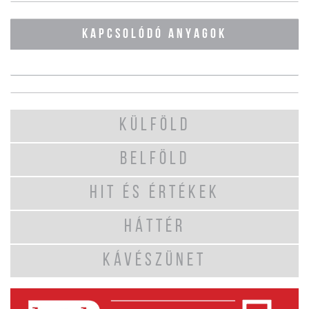
KAPCSOLÓDÓ ANYAGOK
KÜLFÖLD
BELFÖLD
HIT ÉS ÉRTÉKEK
HÁTTÉR
KÁVÉSZÜNET