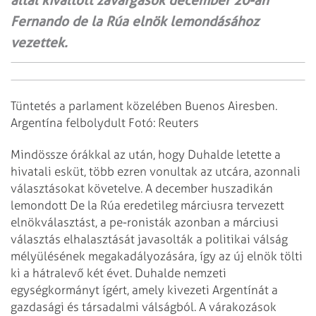
által kiváltott zavargások december 20-án
Fernando de la Rúa elnök lemondásához
vezettek.
Tüntetés a parlament közelében Buenos Airesben.
Argentína felbolydult Fotó: Reuters
Mindössze órákkal az után, hogy Duhalde letette a
hivatali esküt, több ezren vonultak az utcára, azonnali
választásokat követelve. A december huszadikán
lemondott De la Rúa eredetileg márciusra tervezett
elnökválasztást, a pe-ronisták azonban a márciusi
választás elhalasztását javasolták a politikai válság
mélyülésének megakadályozására, így az új elnök tölti
ki a hátralevő két évet. Duhalde nemzeti
egységkormányt ígért, amely kivezeti Argentínát a
gazdasági és társadalmi válságból. A várakozások