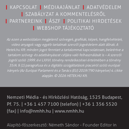
KAPCSOLAT
MÉDIAAJÁNLAT
ADATVÉDELEM
SZABÁLYZAT A KOMMENTELÉSRŐL
PARTNEREINK
ÁSZF
POLITIKAI HIRDETÉSEK
WEBSHOP TÁJÉKOZTATÓ
Az ezen a weboldalon megjelenő szövegek, grafikák, képek, hangfelvételek,
video anyagok vagy egyéb tartalmak szerzői jogvédelem alatt állnak. A
Hetek.hu Kft. minden jogot fenntart a tartalommal kapcsolatosan, beleértve a
tartalom szöveg- és adatbányászat céljára való felhasználását is – A szerzői
jogról szóló 1999. évi LXXVI. törvény rendelkezései értelmében a törvény
35/A. § (1) paragrafusa és a digitális szolgáltatások piacairól szóló európai
irányelv (Az Európai Parlament és a Tanács (EU) 2019/790 Irányelve) 4. cikke
alapján. © 2026 HETEK.HU Kft.
Nemzeti Média - és Hírközlési Hatóság, 1525 Budapest,
Pf. 75. | +36 1 457 7100 (telefon) | +36 1 356 5520
(fax) |
info@nmhh.hu
| www.nmhh.hu
Alapító-főszerkesztő: Németh Sándor - Founder Editor in