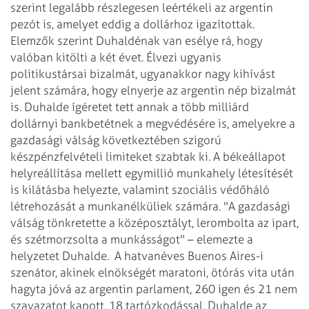
szerint legalább részlegesen leértékeli az argentin
pezót is, amelyet eddig a dollárhoz igazítottak.
Elemzők szerint Duhaldénak van esélye rá, hogy
valóban kitölti a két évet. Élvezi ugyanis
politikustársai bizalmát, ugyanakkor nagy kihívást
jelent számára, hogy elnyerje az argentin nép bizalmát
is.
Duhalde ígéretet tett annak a több milliárd
dollárnyi bankbetétnek a megvédésére is, amelyekre a
gazdasági válság következtében szigorú
készpénzfelvételi limiteket szabtak ki. A békeállapot
helyreállítása mellett egymillió munkahely létesítését
is kilátásba helyezte, valamint szociális védőháló
létrehozását a munkanélküliek számára. "A gazdasági
válság tönkretette a középosztályt, lerombolta az ipart,
és szétmorzsolta a munkásságot" – elemezte a
helyzetet Duhalde.
A hatvanéves Buenos Aires-i
szenátor, akinek elnökségét maratoni, ötórás vita után
hagyta jóvá az argentin parlament, 260 igen és 21 nem
szavazatot kapott, 18 tartózkodással. Duhalde az