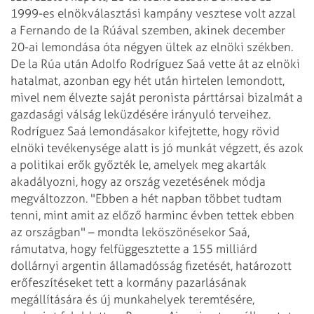
1999-es elnökválasztási kampány vesztese volt azzal
a Fernando de la Rúával szemben, akinek december
20-ai lemondása óta négyen ültek az elnöki székben.
De la Rúa után Adolfo Rodríguez Saá vette át az elnöki
hatalmat, azonban egy hét után hirtelen lemondott,
mivel nem élvezte saját peronista párttársai bizalmát a
gazdasági válság leküzdésére irányuló terveihez.
Rodríguez Saá lemondásakor kifejtette, hogy rövid
elnöki tevékenysége alatt is jó munkát végzett, és azok
a politikai erők győzték le, amelyek meg akarták
akadályozni, hogy az ország vezetésének módja
megváltozzon. "Ebben a hét napban többet tudtam
tenni, mint amit az előző harminc évben tettek ebben
az országban" – mondta leköszönésekor Saá,
rámutatva, hogy felfüggesztette a 155 milliárd
dollárnyi argentin államadósság fizetését, határozott
erőfeszítéseket tett a kormány pazarlásának
megállítására és új munkahelyek teremtésére,