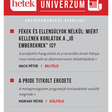
ARCHÍVUMUNKBÓL AJÁNLJUK:
FÉKEK ÉS ELLENSÚLYOK NÉLKÜL: MIÉRT
KELLENEK KORLÁTOK A „JÓ
EMBEREKNEK” IS?
A szubjektív hangulatok és a racionális érvek hiánya
rossz tanácsadó az államszervezet átalakításánál
»
HACK PÉTER
/
BELFÖLD
A PRIDE TITKOLT EREDETE
A melegmozgalom programját évtizedekkel ezelőtt
megírták
»
MORVAY PÉTER
/
KÜLFÖLD