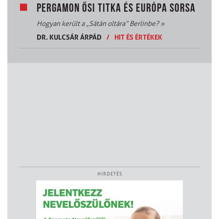
PERGAMON ŐSI TITKA ÉS EURÓPA SORSA
Hogyan került a „Sátán oltára” Berlinbe?
»
DR. KULCSÁR ÁRPÁD
/
HIT ÉS ÉRTÉKEK
HIRDETÉS