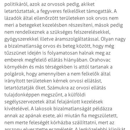
politikáról, azok az orvosok pedig, akiket
letartóztattak,
a fegyveres felkelőket támogatták.
A
lázadók által ellenőrzött területeken sok orvos nem
meri a betegeket kezelésben részesíteni,
mások pedig
nem rendelkeznek a szükséges felszerelésekkel,
gyógyszerekkel illetve áramszolgáltatással.
Olyan nagy
a bizalmatlanság orvos és beteg között, hogy még
tűzszünet idején is
folyamatosan halnak meg az
emberek megfelelő ellátás hiányában. Orahovac
környékén
és más térségekben is attól tartanak a
polgárok, hogy amennyiben a nem felkelők által
irányított területeken kérnek orvosi ellátást,
letartóztatják őket. Számukra az
orvosi ellátás
tulajdonképpen megszűnt, a külföldi
segélyszervezetek által felajánlott
kezelések
kivételével.
A lakosok bizalmatlanságát példázza
annak az apának esete, aki miután fia megszületett,
nem merte feleségét kórházba szállíttatni, mert az
asszony elvesztette eszméletét.
A legközelebbi klinikát