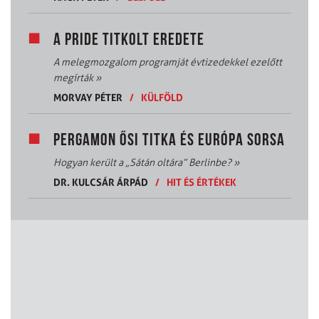
A PRIDE TITKOLT EREDETE
A melegmozgalom programját évtizedekkel ezelőtt
megírták
»
MORVAY PÉTER
/
KÜLFÖLD
PERGAMON ŐSI TITKA ÉS EURÓPA SORSA
Hogyan került a „Sátán oltára” Berlinbe?
»
DR. KULCSÁR ÁRPÁD
/
HIT ÉS ÉRTÉKEK