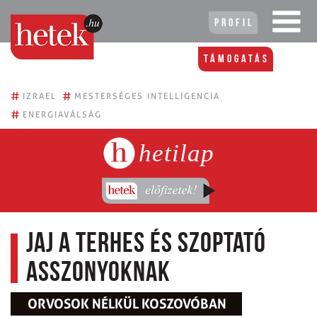
Profil
Támogatás
#
#
IZRAEL
MESTERSÉGES INTELLIGENCIA
#
ENERGIAVÁLSÁG
hetilap
Jaj a terhes és szoptató
asszonyoknak
ORVOSOK NÉLKÜL KOSZOVÓBAN