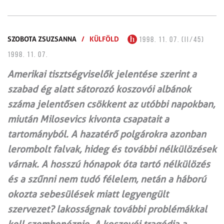
SZOBOTA ZSUZSANNA
/
KÜLFÖLD
1998. 11. 07. (II/45)
1998. 11. 07.
Amerikai tisztségviselők jelentése szerint a
szabad ég alatt sátorozó koszovói albánok
száma jelentősen csökkent az utóbbi napokban,
miután Milosevics kivonta csapatait a
tartományból. A hazatérő polgárokra azonban
lerombolt falvak, hideg és további nélkülözések
várnak. A hosszú hónapok óta tartó nélkülözés
és a szűnni nem tudó félelem, netán a háború
okozta sebesülések miatt legyengült
szervezet? lakosságnak további problémákkal