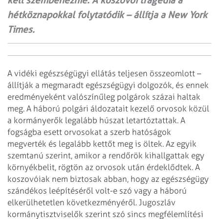
kell szembenéznie. A koszovói tragédia a
hétköznapokkal folytatódik – állítja a New York
Times.
A vidéki egészségügyi ellátás teljesen összeomlott –
állítják a megmaradt
egészségügyi dolgozók, és ennek
eredményeként valószínűleg polgárok százai
haltak
meg. A háború polgári áldozatait kezelő orvosok közül
a kormányerők legalább
húszat letartóztattak. A
fogságba esett orvosokat a szerb hatóságok
megverték és
legalább kettőt meg is öltek. Az egyik
szemtanú szerint, amikor a rendőrök
kihallgattak egy
környékbelit, rögtön az orvosok után érdeklődtek. A
koszovóiak
nem biztosak abban, hogy az egészségügy
szándékos leépítéséről volt-e szó vagy
a háború
elkerülhetetlen következményéről. Jugoszláv
kormánytisztviselők szerint
szó sincs megfélemlítési