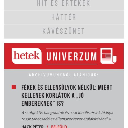
HIT ÉS ÉRTÉKEK
HÁTTÉR
KÁVÉSZÜNET
ARCHÍVUMUNKBÓL AJÁNLJUK:
FÉKEK ÉS ELLENSÚLYOK NÉLKÜL: MIÉRT
KELLENEK KORLÁTOK A „JÓ
EMBEREKNEK” IS?
A szubjektív hangulatok és a racionális érvek hiánya
rossz tanácsadó az államszervezet átalakításánál
»
HACK PÉTER
/
BELFÖLD