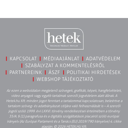
KAPCSOLAT
MÉDIAAJÁNLAT
ADATVÉDELEM
SZABÁLYZAT A KOMMENTELÉSRŐL
PARTNEREINK
ÁSZF
POLITIKAI HIRDETÉSEK
WEBSHOP TÁJÉKOZTATÓ
Az ezen a weboldalon megjelenő szövegek, grafikák, képek, hangfelvételek,
video anyagok vagy egyéb tartalmak szerzői jogvédelem alatt állnak. A
Hetek.hu Kft. minden jogot fenntart a tartalommal kapcsolatosan, beleértve a
tartalom szöveg- és adatbányászat céljára való felhasználását is – A szerzői
jogról szóló 1999. évi LXXVI. törvény rendelkezései értelmében a törvény
35/A. § (1) paragrafusa és a digitális szolgáltatások piacairól szóló európai
irányelv (Az Európai Parlament és a Tanács (EU) 2019/790 Irányelve) 4. cikke
alapján. © 2026 HETEK.HU Kft.