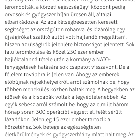
lerombolták, a körzeti egészségügyi központ pedig
orvosok
és gyógyszer híján üresen áll, ajtajai
elbarikádozva. Az apa kétségbeesetten
keresett
segítséget az országúton rohanva, és kizárólag egy
újságírókat szállító
autót volt hajlandó megállítani,
hiszen az újságírók jelenléte biztonságot
jelentett. Sok
falu lerombolása és közel 250 ezer ember
hajléktalanná tétele után a
kormány a NATO-
fenyegetések hatására sok csapatot visszavont. De a
félelem továbbra
is jelen van. Ahogy az emberek
előbújnak rejtekhelyeikről, arról számolnak be, hogy
többen
menekülés közben haltak meg. A hegyekben az
idősek és a kisbabák voltak a legvédtelenebbek.
Az
egyik sebész arról számolt be, hogy az elmúlt három
hónap során 300 operációt
végzett el, felét sérült
lázadókon. Jelenleg 15 ezer ember tartozik a
körzetéhez.
Sok betege az egészségtelen
életkörülmények és gyógyszerhiány miatt halt meg. Az