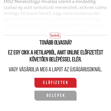
ENSZ Menekültügyi Hivatala szerint a mindeddig
szabad ég alatt tartózkodó menekültek,
akiknek száma
mintegy 50 ezerre tehető, nagy része mostanra már
hazatért. Az Amerikai
Külügyminisztérium jelentése
azonban körülbelül 10 ezer olyan emberről számol be,
akiknek nincsen menedékük. A tél pedig egyre
közeleg...
Tovább olvasná?
Ez egy cikk a hetilapból, amit online előfizetést
követően belépéssel elér.
Vagy vásárolja meg a lapot az újságárusoknál.
Előfizetek
Belépek