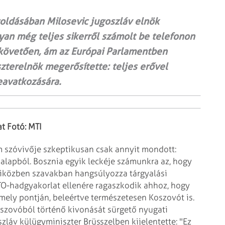
oldásában Milosevic jugoszláv elnök
gyan még teljes sikerről számolt be telefonon
 követően, ám az Európai Parlamentben
zterelnök megerősítette: teljes erővel
eavatkozására.
t Fotó: MTI
m szóvivője szkeptikusan csak
annyit mondott:
kalapból.
Bosznia egyik leckéje számunkra az, hogy
iközben szavakban hangsúlyozza tárgyalási
ATO-hadgyakorlat ellenére ragaszkodik ahhoz, hogy
ely pontján, beleértve természetesen
Koszovót is.
oszovóból történő
kivonását sürgető nyugati
szláv
külügyminiszter Brüsszelben kijelentette: "Ez