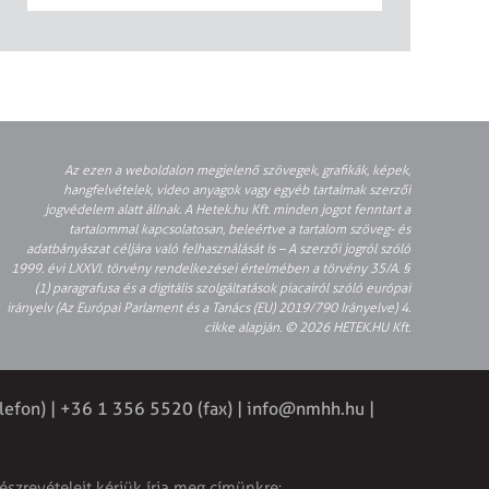
Az ezen a weboldalon megjelenő szövegek, grafikák, képek,
hangfelvételek, video anyagok vagy egyéb tartalmak szerzői
jogvédelem alatt állnak. A Hetek.hu Kft. minden jogot fenntart a
tartalommal kapcsolatosan, beleértve a tartalom szöveg- és
adatbányászat céljára való felhasználását is – A szerzői jogról szóló
1999. évi LXXVI. törvény rendelkezései értelmében a törvény 35/A. §
(1) paragrafusa és a digitális szolgáltatások piacairól szóló európai
irányelv (Az Európai Parlament és a Tanács (EU) 2019/790 Irányelve) 4.
cikke alapján. © 2026 HETEK.HU Kft.
lefon) | +36 1 356 5520 (fax) |
info@nmhh.hu
|
észrevételeit kérjük írja meg címünkre: