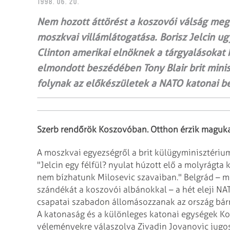
1998. 06. 20.
Nem hozott áttörést a koszovói válság meg
moszkvai villámlátogatása. Borisz Jelcin u
Clinton amerikai elnöknek a tárgyalásokat
elmondott beszédében Tony Blair brit minis
folynak az előkészületek a NATO katonai b
Szerb rendőrök Koszovóban. Otthon érzik maguka
A moszkvai egyezségről a brit külügyminisztériu
"Jelcin egy félfül? nyulat húzott elő a molyrágta 
nem bízhatunk Milosevic szavaiban."
Belgrád – m
szándékát a koszovói
albánokkal – a hét eleji N
csapatai
szabadon állomásozzanak az ország bárm
A katonaság és a különleges katonai egységek K
véleményekre válaszolva Zivadin Jovanovic jugo