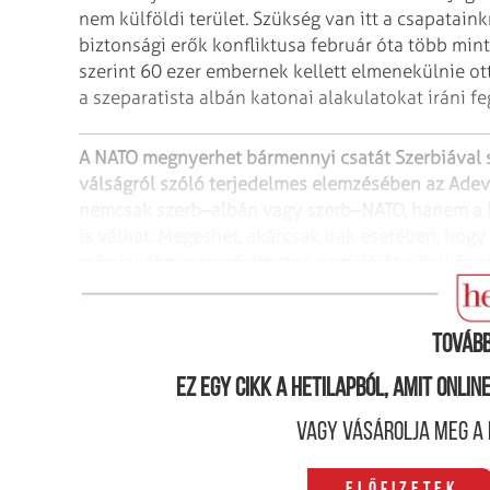
nem külföldi terület. Szükség van
itt a csapataink
biztonsági erők konfliktusa február
óta több mint 
szerint 60 ezer
embernek kellett elmenekülnie ott
a
szeparatista albán katonai alakulatokat iráni f
A NATO megnyerhet bármennyi csatát Szerbiával 
válságról szóló terjedelmes elemzésében az Adev
nemcsak szerb–albán vagy szerb–NATO,
hanem a N
is válhat. Megeshet,
akárcsak Irak esetében, hogy 
még inkább megerősíthetné pozícióját a Balkáno
szerepét is mind a NATO, mind Moszkva irányában 
Tovább
Ez egy cikk a hetilapból, amit onli
Vagy vásárolja meg a 