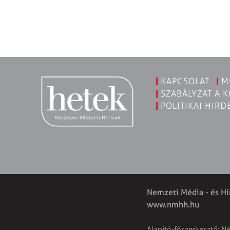
KAPCSOLAT
M
SZABÁLYZAT A 
POLITIKAI HIRD
Nemzeti Média - és Hí
www.nmhh.hu
Alapító-főszerkesztő: N