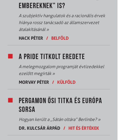
EMBEREKNEK” IS?
A szubjektív hangulatok és a racionális érvek
hiánya rossz tanácsadó az államszervezet
átalakításánál
»
HACK PÉTER
/
BELFÖLD
A PRIDE TITKOLT EREDETE
A melegmozgalom programját évtizedekkel
ezelőtt megírták
»
MORVAY PÉTER
/
KÜLFÖLD
PERGAMON ŐSI TITKA ÉS EURÓPA
SORSA
Hogyan került a „Sátán oltára” Berlinbe?
»
DR. KULCSÁR ÁRPÁD
/
HIT ÉS ÉRTÉKEK