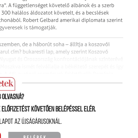
ra".
A függetlenséget követelő albánok és a szerb
300 halálos áldozatot követelt, és a becslések
honából. Robert Gelbard amerikai diplomata szerint
egyveresek is támogatják.
szemben, de a háborút soha
– állítja a koszovói
arul
cím? bukaresti lap, amely szerint Koszovó
yugat és Oroszország konfrontációjának színterévé
Moszkva ismét felvállalja a békéltető szerepét és
így
n. A dél-európai események
felértékelik Románia
– véli az
Adevarul.
 olvasná?
ne előfizetést követően belépéssel elér.
lapot az újságárusoknál.