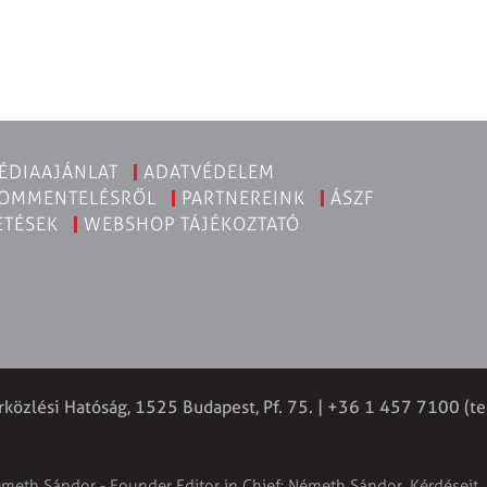
ÉDIAAJÁNLAT
ADATVÉDELEM
KOMMENTELÉSRŐL
PARTNEREINK
ÁSZF
ETÉSEK
WEBSHOP TÁJÉKOZTATÓ
rközlési Hatóság, 1525 Budapest, Pf. 75. | +36 1 457 7100 (te
émeth Sándor - Founder Editor in Chief: Németh Sándor. Kérdéseit, 