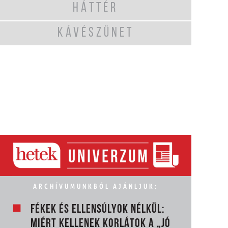
HÁTTÉR
KÁVÉSZÜNET
ARCHÍVUMUNKBÓL AJÁNLJUK:
FÉKEK ÉS ELLENSÚLYOK NÉLKÜL:
MIÉRT KELLENEK KORLÁTOK A „JÓ