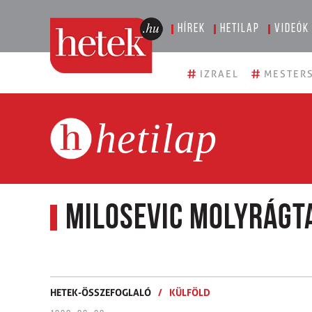
Hírek
Hetilap
Videók
#
#
IZRAEL
MESTERS
hetilap
Milosevic molyrágta
HETEK-ÖSSZEFOGLALÓ
/
KÜLFÖLD