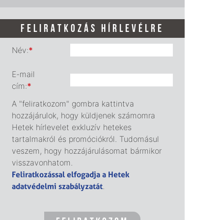
FELIRATKOZÁS HÍRLEVÉLRE
Név:
*
E-mail
cím:
*
A "feliratkozom" gombra kattintva
hozzájárulok, hogy küldjenek számomra
Hetek hírlevelet exkluzív hetekes
tartalmakról és promóciókról. Tudomásul
veszem, hogy hozzájárulásomat bármikor
visszavonhatom.
Feliratkozással elfogadja a Hetek
adatvédelmi szabályzatát
.