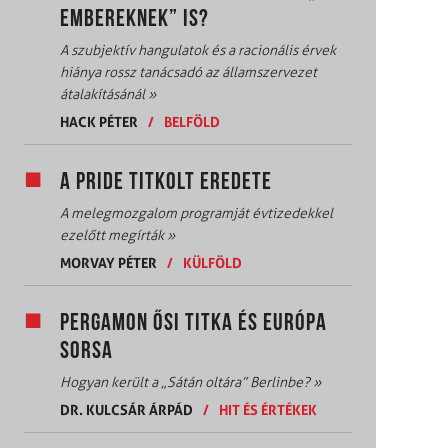
EMBEREKNEK” IS?
A szubjektív hangulatok és a racionális érvek
hiánya rossz tanácsadó az államszervezet
átalakításánál
»
HACK PÉTER
/
BELFÖLD
A PRIDE TITKOLT EREDETE
A melegmozgalom programját évtizedekkel
ezelőtt megírták
»
MORVAY PÉTER
/
KÜLFÖLD
PERGAMON ŐSI TITKA ÉS EURÓPA
SORSA
Hogyan került a „Sátán oltára” Berlinbe?
»
DR. KULCSÁR ÁRPÁD
/
HIT ÉS ÉRTÉKEK