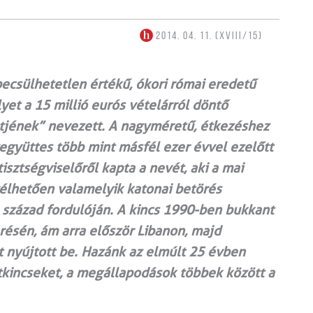
2014. 04. 11. (XVIII/15)
ecsülhetetlen értékű, ókori római eredetű
yet a 15 millió eurós vételárról döntő
tjének” nevezett. A nagyméretű, étkezéshez
yegyüttes több mint másfél ezer évvel ezelőtt
isztségviselőről kapta a nevét, aki a mai
 vélhetően valamelyik katonai betörés
. század fordulóján. A kincs 1990-ben bukkant
erésén, ám arra először Libanon, majd
t nyújtott be. Hazánk az elmúlt 25 évben
stkincseket, a megállapodások többek között a