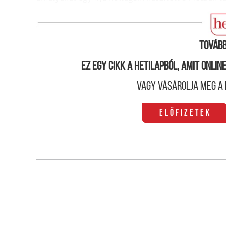
Mit tudhatunk a Pannóniában uralkodó közállapo
Tovább
Ez egy cikk a hetilapból, amit onli
Vagy vásárolja meg a 
Előfizetek