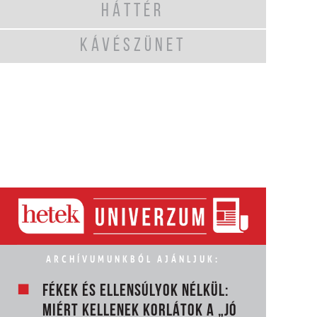
HÁTTÉR
KÁVÉSZÜNET
ARCHÍVUMUNKBÓL AJÁNLJUK:
FÉKEK ÉS ELLENSÚLYOK NÉLKÜL:
MIÉRT KELLENEK KORLÁTOK A „JÓ