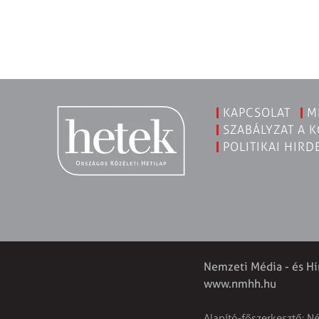
KAPCSOLAT
M
SZABÁLYZAT A 
POLITIKAI HIRD
Nemzeti Média - és Hí
www.nmhh.hu
Alapító-főszerkesztő: N