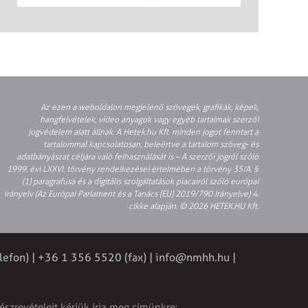
Az ezen a weboldalon megjelenő szövegek, grafikák, képek,
hangfelvételek, video anyagok vagy egyéb tartalmak szerzői
jogvédelem alatt állnak. A Hetek.hu Kft. minden jogot fenntart a
tartalommal kapcsolatosan, beleértve a tartalom szöveg- és
adatbányászat céljára való felhasználását is – A szerzői jogról szóló
1999. évi LXXVI. törvény rendelkezései értelmében a törvény 35/A. §
(1) paragrafusa és a digitális szolgáltatások piacairól szóló európai
irányelv (Az Európai Parlament és a Tanács (EU) 2019/790 Irányelve) 4.
cikke alapján. © 2026 HETEK.HU Kft.
lefon) | +36 1 356 5520 (fax) |
info@nmhh.hu
|
észrevételeit kérjük írja meg címünkre: