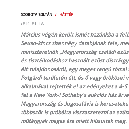
SZOBOTA ZOLTÁN
/
HÁTTÉR
2014. 04. 18.
Március végén került ismét hazánkba a felb
Seuso-kincs tizennégy darabjának fele, mel
miniszterelnök „Magyarország családi ezüs
és tisztálkodáshoz használt ezüst dísztárg
élt tulajdonosáról, egy magas rangú római t
Polgárdi területén élt, és ő vagy örökösei
alkalmával rejtették el az edényeket a 4-5
fel a New York-i Sotheby’s aukciós ház árv
Magyarország és Jugoszlávia is kereseteke
többször is próbálta visszaszerezni az ezü
műtárgyak magas ára miatt hiúsultak meg.