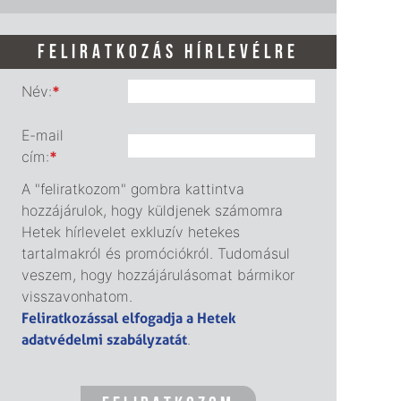
FELIRATKOZÁS HÍRLEVÉLRE
Név:
*
E-mail
cím:
*
A "feliratkozom" gombra kattintva
hozzájárulok, hogy küldjenek számomra
Hetek hírlevelet exkluzív hetekes
tartalmakról és promóciókról. Tudomásul
veszem, hogy hozzájárulásomat bármikor
visszavonhatom.
Feliratkozással elfogadja a Hetek
adatvédelmi szabályzatát
.