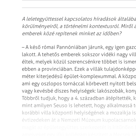
A leletegyüttessel kapcsolatos híradások általá
körülményeiről, a történelmi kontextusról. Miről
emberek közé repítenek minket az időben?
– A késő római Pannóniában járunk, egy igen gaz
lakott. A tehetős emberek sokszor vidéki nagy v
éltek, melyek közül szerencsénkre többet is ismer
ebben a provinciában. Ezek a villák tulajdonképp
méter kiterjedésű épület-komplexummal. A közpon
ami egy oszlopos tornáccal körbevett nyitott bels
vagy kevésbé díszes helyiségek: lakószobák, konyh
Többről tudjuk, hogy a 4. században átépítették, 
mint amilyen Seuso is lehetett, hogy alkalmassá 
korábbi villa központi helyiségének a mozaikja 
évtizedeken át a Nemzeti Múzeum kupolacsarnoká
magát az épületegyüttes szerkezetét is kitűnően b
amelyeket egy ifjú kollégám készített a Mecsek t