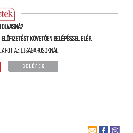
tokról?
 olvasná?
ne előfizetést követően belépéssel elér.
lapot az újságárusoknál.
Belépek