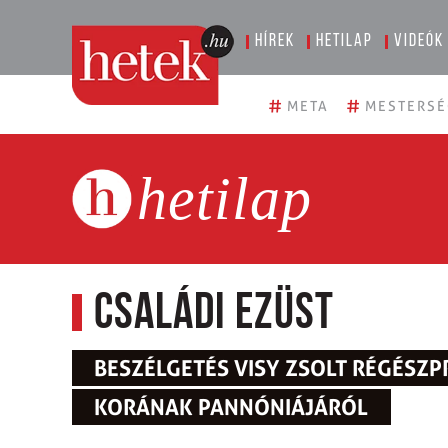
Hírek
Hetilap
Videók
#
#
META
MESTERSÉ
hetilap
Családi ezüst
BESZÉLGETÉS VISY ZSOLT RÉGÉSZ
KORÁNAK PANNÓNIÁJÁRÓL