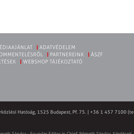
ÉDIAAJÁNLAT
ADATVÉDELEM
KOMMENTELÉSRŐL
PARTNEREINK
ÁSZF
ETÉSEK
WEBSHOP TÁJÉKOZTATÓ
rközlési Hatóság, 1525 Budapest, Pf. 75. | +36 1 457 7100 (te
émeth Sándor - Founder Editor in Chief: Németh Sándor. Kérdéseit, 