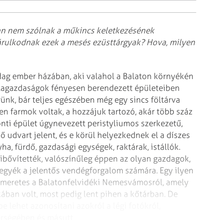
ban nem szólnak a műkincs keletkezésének
 árulkodnak ezek a mesés ezüsttárgyak? Hova, milyen
dag ember házában, aki valahol a Balaton környékén
illagazdaságok fényesen berendezett épületeiben
ünk, bár teljes egészében még egy sincs föltárva
en farmok voltak, a hozzájuk tartozó, akár több száz
ti épület úgynevezett peristyliumos szerkezetű,
ő udvart jelent, és e körül helyezkednek el a díszes
a, fürdő, gazdasági egységek, raktárak, istállók.
kibővítették, valószínűleg éppen az olyan gazdagok,
tegyék a jelentős vendégforgalom számára. Egy ilyen
ismeretes a Balatonfelvidéki Nemesvámosról, amely
ban volt, most pedig lent pihen a kőtárban. De
e lehet azonosítani azokról a légi fotókról,
érségében és másutt.