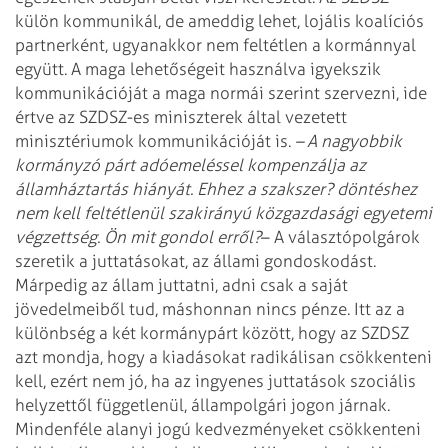
külön kommunikál, de ameddig lehet, lojális koalíciós
partnerként, ugyanakkor nem feltétlen a kormánnyal
együtt. A maga lehetőségeit használva igyekszik
kommunikációját a maga normái szerint szervezni, ide
értve az SZDSZ-es miniszterek által vezetett
minisztériumok kommunikációját is.
– A nagyobbik
kormányzó párt adóemeléssel kompenzálja az
államháztartás hiányát. Ehhez a szakszer? döntéshez
nem kell feltétlenül szakirányú közgazdasági egyetemi
végzettség. Ön mit gondol erről?
– A választópolgárok
szeretik a juttatásokat, az állami gondoskodást.
Márpedig az állam juttatni, adni csak a saját
jövedelmeiből tud, máshonnan nincs pénze. Itt az a
különbség a két kormánypárt között, hogy az SZDSZ
azt mondja, hogy a kiadásokat radikálisan csökkenteni
kell, ezért nem jó, ha az ingyenes juttatások szociális
helyzettől függetlenül, állampolgári jogon járnak.
Mindenféle alanyi jogú kedvezményeket csökkenteni