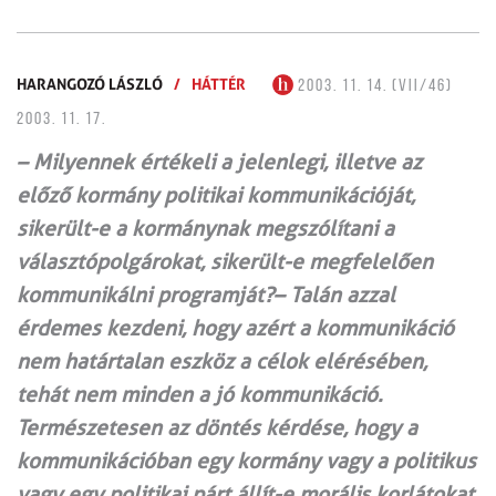
HARANGOZÓ LÁSZLÓ
/
HÁTTÉR
2003. 11. 14. (VII/46)
2003. 11. 17.
– Milyennek értékeli a jelenlegi, illetve az
előző kormány politikai kommunikációját,
sikerült-e a kormánynak megszólítani a
választópolgárokat, sikerült-e megfelelően
kommunikálni programját?– Talán azzal
érdemes kezdeni, hogy azért a kommunikáció
nem határtalan eszköz a célok elérésében,
tehát nem minden a jó kommunikáció.
Természetesen az döntés kérdése, hogy a
kommunikációban egy kormány vagy a politikus
vagy egy politikai párt állít-e morális korlátokat