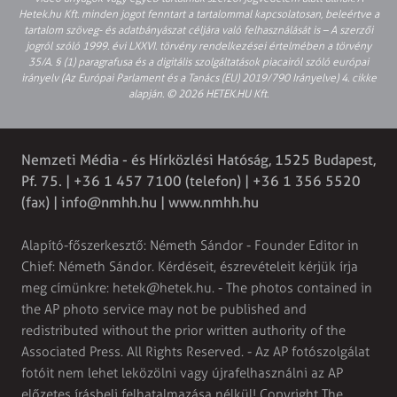
Hetek.hu Kft. minden jogot fenntart a tartalommal kapcsolatosan, beleértve a
tartalom szöveg- és adatbányászat céljára való felhasználását is – A szerzői
jogról szóló 1999. évi LXXVI. törvény rendelkezései értelmében a törvény
35/A. § (1) paragrafusa és a digitális szolgáltatások piacairól szóló európai
irányelv (Az Európai Parlament és a Tanács (EU) 2019/790 Irányelve) 4. cikke
alapján. © 2026 HETEK.HU Kft.
Nemzeti Média - és Hírközlési Hatóság, 1525 Budapest,
Pf. 75. | +36 1 457 7100 (telefon) | +36 1 356 5520
(fax) |
info@nmhh.hu
| www.nmhh.hu
Alapító-főszerkesztő: Németh Sándor - Founder Editor in
Chief: Németh Sándor. Kérdéseit, észrevételeit kérjük írja
meg címünkre:
hetek@hetek.hu
. - The photos contained in
the AP photo service may not be published and
redistributed without the prior written authority of the
Associated Press. All Rights Reserved. - Az AP fotószolgálat
fotóit nem lehet leközölni vagy újrafelhasználni az AP
előzetes írásbeli felhatalmazása nélkül! Copyright The