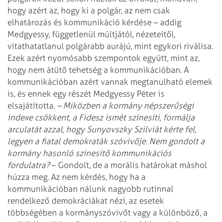
hogy azért az, hogy ki a polgár, az nem csak
elhatározás és kommunikáció kérdése – addig
Medgyessy, függetlenül múltjától, nézeteitől,
vitathatatlanul polgárabb aurájú, mint egykori riválisa.
Ezek azért nyomósabb szempontok együtt, mint az,
hogy nem átütő tehetség a kommunikációban. A
kommunikációban azért vannak megtanulható elemek
is, és ennek egy részét Medgyessy Péter is
elsajátította.
– Miközben a kormány népszerűségi
indexe csökkent, a Fidesz ismét színesíti, formálja
arculatát azzal, hogy Sunyovszky Szilviát kérte fel,
legyen a fiatal demokraták szóvivője. Nem gondolt a
kormány hasonló színesítő kommunikációs
fordulatra?
– Gondolt, de a morális határokat máshol
húzza meg. Az nem kérdés, hogy ha a
kommunikációban nálunk nagyobb rutinnal
rendelkező demokráciákat nézi, az esetek
többségében a kormányszóvivőt vagy a különböző, a