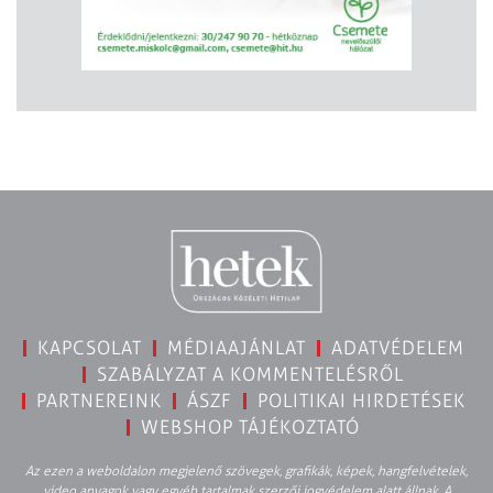
KAPCSOLAT
MÉDIAAJÁNLAT
ADATVÉDELEM
SZABÁLYZAT A KOMMENTELÉSRŐL
PARTNEREINK
ÁSZF
POLITIKAI HIRDETÉSEK
WEBSHOP TÁJÉKOZTATÓ
Az ezen a weboldalon megjelenő szövegek, grafikák, képek, hangfelvételek,
video anyagok vagy egyéb tartalmak szerzői jogvédelem alatt állnak. A