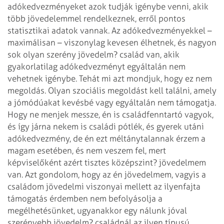
adókedvezményeket azok tudják igénybe venni, akik
több jövedelemmel rendelkeznek, erről pontos
statisztikai adatok vannak. Az adókedvezményekkel –
maximálisan – viszonylag kevesen élhetnek, és nagyon
sok olyan szerény jövedelm? család van, akik
gyakorlatilag adókedvezményt egyáltalán nem
vehetnek igénybe. Tehát mi azt mondjuk, hogy ez nem
megoldás. Olyan szociális megoldást kell találni, amely
a jómódúakat kevésbé vagy egyáltalán nem támogatja.
Hogy ne menjek messze, én is családfenntartó vagyok,
és így járna nekem is családi pótlék, és gyerek utáni
adókedvezmény, de én ezt méltánytalannak érzem a
magam esetében, és nem veszem fel, mert
képviselőként azért tisztes középszint? jövedelmem
van. Azt gondolom, hogy az én jövedelmem, vagyis a
családom jövedelmi viszonyai mellett az ilyenfajta
támogatás érdemben nem befolyásolja a
megélhetésünket, ugyanakkor egy nálunk jóval
szerényebb jövedelm? családnál az ilyen típusú