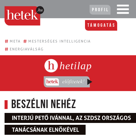
Profil
Támogatás
#
#
META
MESTERSÉGES INTELLIGENCIA
#
ENERGIAVÁLSÁG
hetilap
Beszélni nehéz
INTERJÚ PETŐ IVÁNNAL, AZ SZDSZ ORSZÁGOS
TANÁCSÁNAK ELNÖKÉVEL