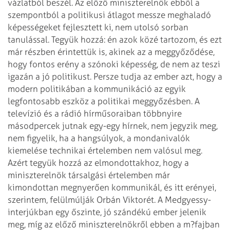
vázlatból beszél. Az előző miniszterelnök ebből a
szempontból a politikusi átlagot messze meghaladó
képességeket fejlesztett ki, nem utolsó sorban
tanulással. Tegyük hozzá: én azok közé tartozom, és ezt
már részben érintettük is, akinek az a meggyőződése,
hogy fontos erény a szónoki képesség, de nem az teszi
igazán a jó politikust. Persze tudja az ember azt, hogy a
modern politikában a kommunikáció az egyik
legfontosabb eszköz a politikai meggyőzésben. A
televízió és a rádió hírműsoraiban többnyire
másodpercek jutnak egy-egy hírnek, nem jegyzik meg,
nem figyelik, ha a hangsúlyok, a mondanivalók
kiemelése technikai értelemben nem valósul meg.
Azért tegyük hozzá az elmondottakhoz, hogy a
miniszterelnök társalgási értelemben már
kimondottan megnyerően kommunikál, és itt erényei,
szerintem, felülmúlják Orbán Viktorét. A Medgyessy-
interjúkban egy őszinte, jó szándékú ember jelenik
meg, míg az előző miniszterelnökről ebben a m?fajban