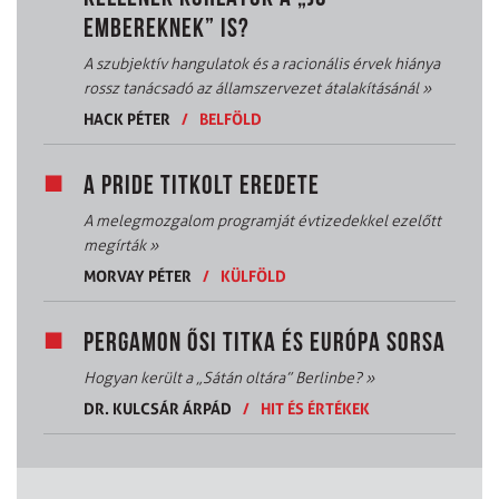
EMBEREKNEK” IS?
A szubjektív hangulatok és a racionális érvek hiánya
rossz tanácsadó az államszervezet átalakításánál
»
HACK PÉTER
/
BELFÖLD
A PRIDE TITKOLT EREDETE
A melegmozgalom programját évtizedekkel ezelőtt
megírták
»
MORVAY PÉTER
/
KÜLFÖLD
PERGAMON ŐSI TITKA ÉS EURÓPA SORSA
Hogyan került a „Sátán oltára” Berlinbe?
»
DR. KULCSÁR ÁRPÁD
/
HIT ÉS ÉRTÉKEK