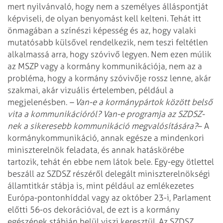
mert nyilvánvaló, hogy nem a személyes álláspontját
képviseli, de olyan benyomást kell kelteni. Tehát itt
önmagában a színészi képesség és az, hogy valaki
mutatósabb külsővel rendelkezik, nem teszi feltétlen
alkalmassá arra, hogy szóvivő legyen. Nem ezen múlik
az MSZP vagy a kormány kommunikációja, nem az a
probléma, hogy a kormány szóvivője rossz lenne, akár
szakmai, akár vizuális értelemben, például a
megjelenésben.
– Van-e a kormánypártok között belső
vita a kommunikációról? Van-e programja az SZDSZ-
nek a sikeresebb kommunikáció megvalósítására?
– A
kormánykommunikáció, annak egésze a mindenkori
miniszterelnök feladata, és annak hatáskörébe
tartozik, tehát én ebbe nem látok bele. Egy-egy ötlettel
beszáll az SZDSZ részéről delegált miniszterelnökségi
államtitkár stábja is, mint például az emlékezetes
Európa-pontonhíddal vagy az október 23-i, Parlament
előtti 56-os dekorációval, de ezt is a kormány
egészének stábján belül viszi keresztül. Az SZDSZ