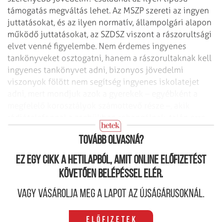
támogatás megváltás lehet. Az MSZP szereti az ingyen
juttatásokat, és az ilyen normatív, állampolgári alapon
működő juttatásokat, az SZDSZ viszont a rászorultsági
elvet venné figyelembe. Nem érdemes ingyenes
tankönyveket osztogatni, hanem a rászorultaknak kell
ingyenes tankönyvet adni, bizonyos jövedelmi
viszonyok fölött nem segítség ingyenes iskolatejet
adni, mert mondjuk azok a gyerekek – egyébként a
megfelelő korosztályok számottevő része –, akik
rádiótelefonnal a zsebükben rohangálnak, talán erre
nincsenek rászorulva.
Tovább olvasná?
Ez egy cikk a hetilapból, amit online előfizetést
követően belépéssel elér.
Vagy vásárolja meg a lapot az újságárusoknál.
Előfizetek