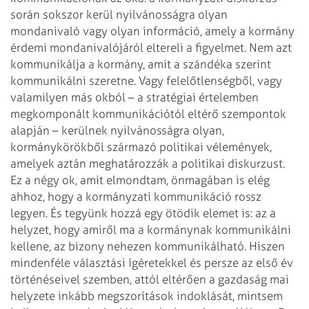
során sokszor kerül nyilvánosságra olyan
mondanivaló vagy olyan információ, amely a kormány
érdemi mondanivalójáról eltereli a figyelmet. Nem azt
kommunikálja a kormány, amit a szándéka szerint
kommunikálni szeretne. Vagy felelőtlenségből, vagy
valamilyen más okból – a stratégiai értelemben
megkomponált kommunikációtól eltérő szempontok
alapján – kerülnek nyilvánosságra olyan,
kormánykörökből származó politikai vélemények,
amelyek aztán meghatározzák a politikai diskurzust.
Ez a négy ok, amit elmondtam, önmagában is elég
ahhoz, hogy a kormányzati kommunikáció rossz
legyen.
És tegyünk hozzá egy ötödik elemet is: az a
helyzet, hogy amiről ma a kormánynak kommunikálni
kellene, az bizony nehezen kommunikálható. Hiszen
mindenféle választási ígéretekkel és persze az első év
történéseivel szemben, attól eltérően a gazdaság mai
helyzete inkább megszorítások indoklását, mintsem