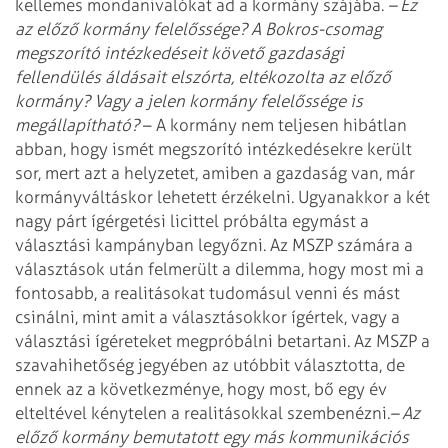
kellemes mondanivalókat ad a kormány szájába.
– Ez
az előző kormány felelőssége? A Bokros-csomag
megszorító intézkedéseit követő gazdasági
fellendülés áldásait elszórta, eltékozolta az előző
kormány? Vagy a jelen kormány felelőssége is
megállapítható?
– A kormány nem teljesen hibátlan
abban, hogy ismét megszorító intézkedésekre került
sor, mert azt a helyzetet, amiben a gazdaság van, már
kormányváltáskor lehetett érzékelni. Ugyanakkor a két
nagy párt ígérgetési licittel próbálta egymást a
választási kampányban legyőzni. Az MSZP számára a
választások után felmerült a dilemma, hogy most mi a
fontosabb, a realitásokat tudomásul venni és mást
csinálni, mint amit a választásokkor ígértek, vagy a
választási ígéreteket megpróbálni betartani. Az MSZP a
szavahihetőség jegyében az utóbbit választotta, de
ennek az a következménye, hogy most, bő egy év
elteltével kénytelen a realitásokkal szembenézni.
– Az
előző kormány bemutatott egy más kommunikációs