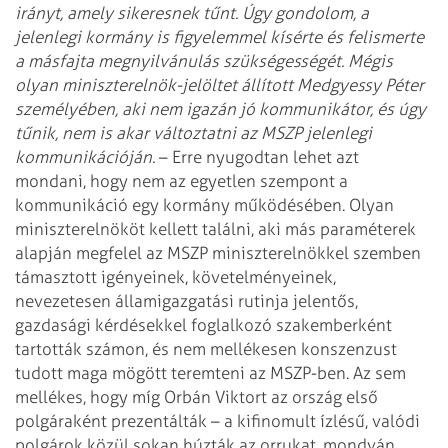
irányt, amely sikeresnek tűnt. Úgy gondolom, a
jelenlegi kormány is figyelemmel kísérte és felismerte
a másfajta megnyilvánulás szükségességét. Mégis
olyan miniszterelnök-jelöltet állított Medgyessy Péter
személyében, aki nem igazán jó kommunikátor, és úgy
tűnik, nem is akar változtatni az MSZP jelenlegi
kommunikációján.
– Erre nyugodtan lehet azt
mondani, hogy nem az egyetlen szempont a
kommunikáció egy kormány működésében. Olyan
miniszterelnököt kellett találni, aki más paraméterek
alapján megfelel az MSZP miniszterelnökkel szemben
támasztott igényeinek, követelményeinek,
nevezetesen államigazgatási rutinja jelentős,
gazdasági kérdésekkel foglalkozó szakemberként
tartották számon, és nem mellékesen konszenzust
tudott maga mögött teremteni az MSZP-ben. Az sem
mellékes, hogy míg Orbán Viktort az ország első
polgáraként prezentálták – a kifinomult ízlésű, valódi
polgárok közül sokan húzták az orrukat, mondván,