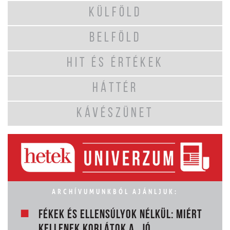
KÜLFÖLD
BELFÖLD
HIT ÉS ÉRTÉKEK
HÁTTÉR
KÁVÉSZÜNET
ARCHÍVUMUNKBÓL AJÁNLJUK:
FÉKEK ÉS ELLENSÚLYOK NÉLKÜL: MIÉRT
KELLENEK KORLÁTOK A „JÓ