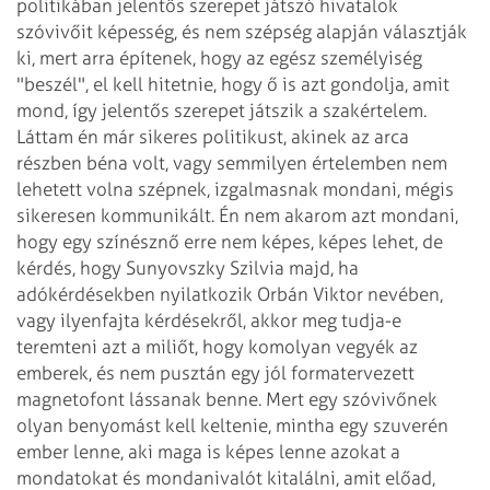
politikában jelentős szerepet játszó hivatalok
szóvivőit képesség, és nem szépség alapján választják
ki, mert arra építenek, hogy az egész személyiség
"beszél", el kell hitetnie, hogy ő is azt gondolja, amit
mond, így jelentős szerepet játszik a szakértelem.
Láttam én már sikeres politikust, akinek az arca
részben béna volt, vagy semmilyen értelemben nem
lehetett volna szépnek, izgalmasnak mondani, mégis
sikeresen kommunikált. Én nem akarom azt mondani,
hogy egy színésznő erre nem képes, képes lehet, de
kérdés, hogy Sunyovszky Szilvia majd, ha
adókérdésekben nyilatkozik Orbán Viktor nevében,
vagy ilyenfajta kérdésekről, akkor meg tudja-e
teremteni azt a miliőt, hogy komolyan vegyék az
emberek, és nem pusztán egy jól formatervezett
magnetofont lássanak benne. Mert egy szóvivőnek
olyan benyomást kell keltenie, mintha egy szuverén
ember lenne, aki maga is képes lenne azokat a
mondatokat és mondanivalót kitalálni, amit előad,