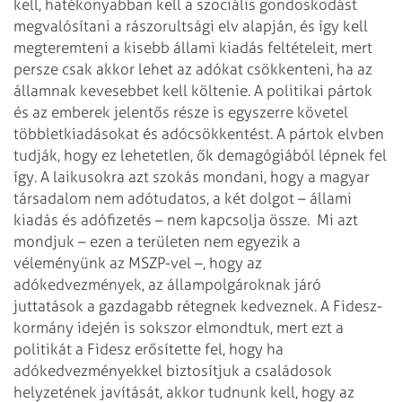
kell, hatékonyabban kell a szociális gondoskodást
megvalósítani a rászorultsági elv alapján, és így kell
megteremteni a kisebb állami kiadás feltételeit, mert
persze csak akkor lehet az adókat csökkenteni, ha az
államnak kevesebbet kell költenie. A politikai pártok
és az emberek jelentős része is egyszerre követel
többletkiadásokat és adócsökkentést. A pártok elvben
tudják, hogy ez lehetetlen, ők demagógiából lépnek fel
így. A laikusokra azt szokás mondani, hogy a magyar
társadalom nem adótudatos, a két dolgot – állami
kiadás és adófizetés – nem kapcsolja össze.
Mi azt
mondjuk – ezen a területen nem egyezik a
véleményünk az MSZP-vel –, hogy az
adókedvezmények, az állampolgároknak járó
juttatások a gazdagabb rétegnek kedveznek. A Fidesz-
kormány idején is sokszor elmondtuk, mert ezt a
politikát a Fidesz erősítette fel, hogy ha
adókedvezményekkel biztosítjuk a családosok
helyzetének javítását, akkor tudnunk kell, hogy az