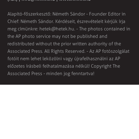
Alapító-főszerkesztő: Németh Sándor - Founder Editor in
Chief: Németh Sándor. Kérdéseit, észrevételeit kérjük írja
meg címünkre:
hetek@hetek.hu
. - The photos contained in
the AP photo service may not be published and
redistributed without the prior written authority of the
Associated Press. All Rights Reserved. - Az AP fotószolgálat
fotóit nem lehet leközölni vagy újrafelhasználni az AP
előzetes írásbeli felhatalmazása nélkül! Copyright The
Associated Press - minden jog fenntartva!