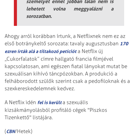
személyét ennél jobban talán nem is
lehetett volna meggyalázni a
sorozatban.
Ahogy arról korábban írtunk, a Netflixnek nem ez az
első botránykeltő sorozata: tavaly augusztusban
170
a Netflix új
ezren írták alá a tiltakozó petíciót
„Cukorfalatok” címre hallgató francia filmjével
kapcsolatosan, ami egészen fiatal lányokat mutat be
szexuálisan kihívó táncpózokban. A produkció a
felháborodott szülők szerint csak a pedofiloknak és a
szexkereskedelemnek kedvez.
A Netflix idén
a szexuális
fel is került
kizsákmányolásból profitáló cégek "Piszkos
Tizenkettő" listájára.
(
/Hetek)
CBN