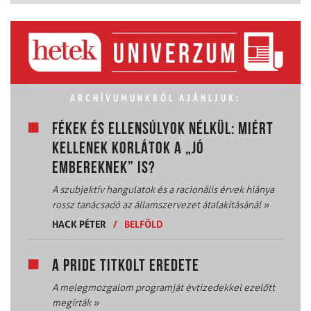
ARCHÍVUMUNKBÓL AJÁNLJUK:
FÉKEK ÉS ELLENSÚLYOK NÉLKÜL: MIÉRT
KELLENEK KORLÁTOK A „JÓ
EMBEREKNEK” IS?
A szubjektív hangulatok és a racionális érvek hiánya
rossz tanácsadó az államszervezet átalakításánál
»
HACK PÉTER
/
BELFÖLD
A PRIDE TITKOLT EREDETE
A melegmozgalom programját évtizedekkel ezelőtt
megírták
»