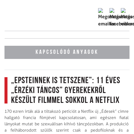
KAPCSOLÓDÓ ANYAGOK
„Epsteinnek is tetszene”: 11 éves
„érzéki táncos” gyerekekről
készült filmmel sokkol a Netflix
170 ezren írták alá a tiltakozó petíciót a Netflix új „Édesek” címre
hallgató francia filmjével kapcsolatosan, ami egészen fiatal
lányokat mutat be szexuálisan kihívó táncpózokban. A produkció
a felháborodott szülők szerint csak a pedofiloknak és a