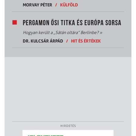
MORVAY PÉTER
/
KÜLFÖLD
PERGAMON ŐSI TITKA ÉS EURÓPA SORSA
Hogyan került a „Sátán oltára” Berlinbe?
»
DR. KULCSÁR ÁRPÁD
/
HIT ÉS ÉRTÉKEK
HIRDETÉS