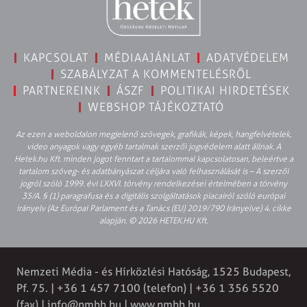
KAPCSOLAT
MÉDIAAJÁNLAT
ADATVÉDELEM
SZABÁLYZAT A KOMMENTELÉSRŐL
PARTNEREINK
ÁSZF
POLITIKAI HIRDETÉSEK
WEBSHOP TÁJÉKOZTATÓ
Az ezen a weboldalon megjelenő szövegek, grafikák, képek, hangfelvételek,
video anyagok vagy egyéb tartalmak szerzői jogvédelem alatt állnak. A
Hetek.hu Kft. minden jogot fenntart a tartalommal kapcsolatosan, beleértve a
tartalom szöveg- és adatbányászat céljára való felhasználását is – A szerzői
jogról szóló 1999. évi LXXVI. törvény rendelkezései értelmében a törvény
35/A. § (1) paragrafusa és a digitális szolgáltatások piacairól szóló európai
irányelv (Az Európai Parlament és a Tanács (EU) 2019/790 Irányelve) 4. cikke
alapján. © 2026 HETEK.HU Kft.
Nemzeti Média - és Hírközlési Hatóság, 1525 Budapest,
Pf. 75. | +36 1 457 7100 (telefon) | +36 1 356 5520
(fax) |
info@nmhh.hu
| www.nmhh.hu