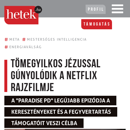
Profil
Támogatás
#
#
META
MESTERSÉGES INTELLIGENCIA
#
ENERGIAVÁLSÁG
Tömegyilkos Jézussal
gúnyolódik a Netflix
rajzfilmje
A "PARADISE PD" LEGÚJABB EPIZÓDJA A
KERESZTÉNYEKET ÉS A FEGYVERTARTÁS
TÁMOGATÓIT VESZI CÉLBA