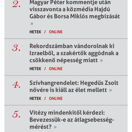
2.
Magyar Péter kommentje után
visszavonta a közmédia Hajdú
Gábor és Borsa Miklós megbízását
»
HETEK
/
ONLINE
3.
Rekordszámban vándorolnak ki
Izraelből, a szakértők aggódnak a
csökkenő népesség miatt
»
HETEK
/
ONLINE
4.
Szívhangrendelet: Hegedűs Zsolt
nővére is kiáll az élet mellett
»
HETEK
/
ONLINE
5.
Vitézy mindenkitől kérdezi:
Bevezessük-e az átlagsebesség-
mérést?
»