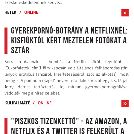
szexkereskedelemnek kedvez.
HETEK
/
ONLINE
Gyerekpornó-botrány a Netflixnél:
kisfiúktól kért meztelen fotókat a
sztár
Sorra robbannak a bombák a Netflix körül: legutóbb a
'Cukorfalatok' című film kapcsán volt általános felháborodás (tini
lányok erotikus táncáról, kísérletezéséről szól az alkotás), most
pedig a 'A pompom csapat' néven futó dokusorozat egyik sztárját,
Jerry Harrist tartóztatták le, miután gyermekpornográfiával
vádolták meg a híres celebet.
KULIFAI MÁTÉ
/
ONLINE
"Piszkos tizenkettő" - az Amazon, a
Netflix és a Twitter is felkerült a