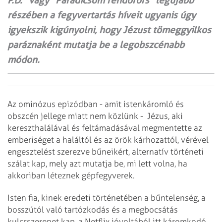
P.D." vagy "Paradicsom rendőrörs" legújabb
részében a fegyvertartás híveit ugyanis úgy
igyekszik kigúnyolni, hogy Jézust tömeggyilkos
paráznaként mutatja be a legobszcénabb
módon.
Az ominózus epizódban - amit istenkáromló és
obszcén jellege miatt nem közlünk - Jézus, aki
kereszthalálával és feltámadásával megmentette az
emberiséget a haláltól és az örök kárhozattól, vérével
engesztelést szerezve bűneikért, alternatív történeti
szálat kap, mely azt mutatja be, mi lett volna, ha
akkoriban léteznek gépfegyverek.
Isten fia, kinek eredeti történetében a bűntelenség, a
bosszútól való tartózkodás és a megbocsátás
kulcsszerepet kap, a Netflix jóvoltából itt káromkodó