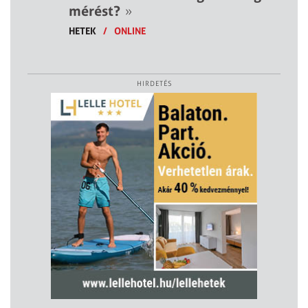
mérést?
»
HETEK
/
ONLINE
HIRDETÉS