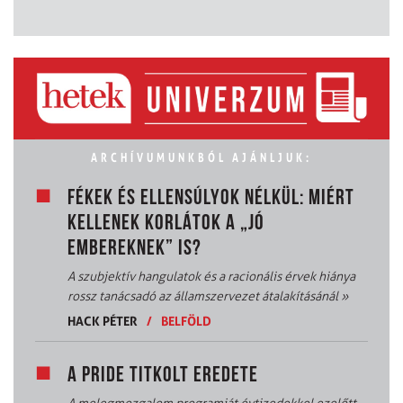
ARCHÍVUMUNKBÓL AJÁNLJUK:
FÉKEK ÉS ELLENSÚLYOK NÉLKÜL: MIÉRT
KELLENEK KORLÁTOK A „JÓ
EMBEREKNEK” IS?
A szubjektív hangulatok és a racionális érvek hiánya
rossz tanácsadó az államszervezet átalakításánál
»
HACK PÉTER
/
BELFÖLD
A PRIDE TITKOLT EREDETE