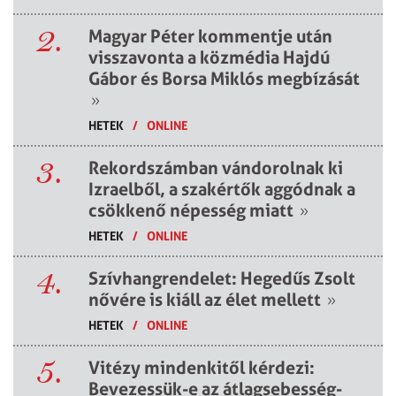
2.
Magyar Péter kommentje után
visszavonta a közmédia Hajdú
Gábor és Borsa Miklós megbízását
»
HETEK
/
ONLINE
3.
Rekordszámban vándorolnak ki
Izraelből, a szakértők aggódnak a
csökkenő népesség miatt
»
HETEK
/
ONLINE
4.
Szívhangrendelet: Hegedűs Zsolt
nővére is kiáll az élet mellett
»
HETEK
/
ONLINE
5.
Vitézy mindenkitől kérdezi:
Bevezessük-e az átlagsebesség-