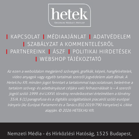
KAPCSOLAT
MÉDIAAJÁNLAT
ADATVÉDELEM
SZABÁLYZAT A KOMMENTELÉSRŐL
PARTNEREINK
ÁSZF
POLITIKAI HIRDETÉSEK
WEBSHOP TÁJÉKOZTATÓ
Az ezen a weboldalon megjelenő szövegek, grafikák, képek, hangfelvételek,
video anyagok vagy egyéb tartalmak szerzői jogvédelem alatt állnak. A
Hetek.hu Kft. minden jogot fenntart a tartalommal kapcsolatosan, beleértve a
tartalom szöveg- és adatbányászat céljára való felhasználását is – A szerzői
jogról szóló 1999. évi LXXVI. törvény rendelkezései értelmében a törvény
35/A. § (1) paragrafusa és a digitális szolgáltatások piacairól szóló európai
irányelv (Az Európai Parlament és a Tanács (EU) 2019/790 Irányelve) 4. cikke
alapján. © 2026 HETEK.HU Kft.
Nemzeti Média - és Hírközlési Hatóság, 1525 Budapest,