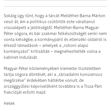
Sokáig úgy tűnt, hogy a tárcát Melléthei-Barna Márton
veszi át, ám a politikus csütörtök este váratlanul
visszalépett a jelöltségtől. Melléthei-Barna Magyar
Péter sógora, és bár szakmai felkészültségét senki nem
vonta kétségbe, a kormánypárti és ellenzéki oldalról is
érkező támadások – amelyek a „rokoni alapú
kormányzást” kritizálták – megnehezítették volna a
kabinet indulását.
Magyar Péter közleményében kiemelte: tiszteletben
tartja sógora döntését, aki a „társadalmi konszenzus
megőrzése” érdekében háttérbe vonult, de
országgyűlési képviselőként továbbra is a Tisza Párt
frakcióját erősíti majd.
Hetek