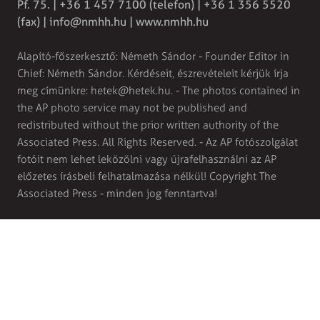
Pf. 75. | +36 1 457 7100 (telefon) | +36 1 356 5520
(fax) |
info@nmhh.hu
| www.nmhh.hu
Alapító-főszerkesztő: Németh Sándor - Founder Editor in
Chief: Németh Sándor. Kérdéseit, észrevételeit kérjük írja
meg címünkre:
hetek@hetek.hu
. - The photos contained in
the AP photo service may not be published and
redistributed without the prior written authority of the
Associated Press. All Rights Reserved. - Az AP fotószolgálat
fotóit nem lehet leközölni vagy újrafelhasználni az AP
előzetes írásbeli felhatalmazása nélkül! Copyright The
Associated Press - minden jog fenntartva!