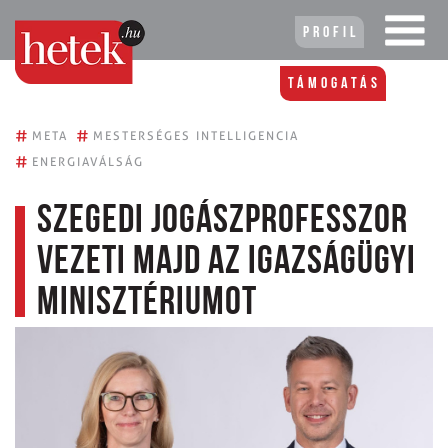
Profil
Támogatás
#
#
META
MESTERSÉGES INTELLIGENCIA
#
ENERGIAVÁLSÁG
Szegedi jogászprofesszor
vezeti majd az Igazságügyi
Minisztériumot