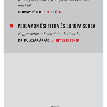
A melegmozgalom programját évtizedekkel ezelőtt
megírták
»
MORVAY PÉTER
/
KÜLFÖLD
PERGAMON ŐSI TITKA ÉS EURÓPA SORSA
Hogyan került a „Sátán oltára” Berlinbe?
»
DR. KULCSÁR ÁRPÁD
/
HIT ÉS ÉRTÉKEK