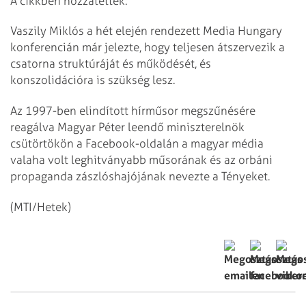
A cikkben hozzátették:
Vaszily Miklós a hét elején rendezett Media Hungary
konferencián már jelezte, hogy teljesen átszervezik a
csatorna struktúráját és működését, és
konszolidációra is szükség lesz.
Az 1997-ben elindított hírműsor megszűnésére
reagálva Magyar Péter leendő miniszterelnök
csütörtökön a Facebook-oldalán a magyar média
valaha volt leghitványabb műsorának és az orbáni
propaganda zászlóshajójának nevezte a Tényeket.
(MTI/Hetek)