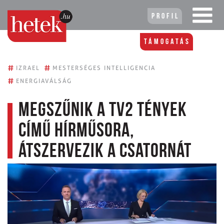
Profil
Támogatás
#
#
IZRAEL
MESTERSÉGES INTELLIGENCIA
#
ENERGIAVÁLSÁG
Megszűnik a TV2 Tények
című hírműsora,
átszervezik a csatornát