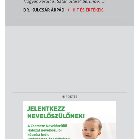
Hogyan került a „Sátán oltára” Berlinbe?
»
DR. KULCSÁR ÁRPÁD
/
HIT ÉS ÉRTÉKEK
HIRDETÉS