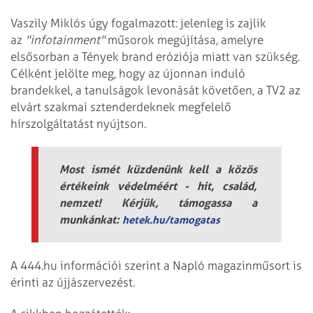
Vaszily Miklós úgy fogalmazott: jelenleg is zajlik
az
"infotainment"
műsorok megújítása, amelyre
elsősorban a Tények brand eróziója miatt van szükség.
Célként jelölte meg, hogy az újonnan induló
brandekkel, a tanulságok levonását követően, a TV2 az
elvárt szakmai sztenderdeknek megfelelő
hírszolgáltatást nyújtson.
Most ismét küzdenünk kell a közös
értékeink védelméért - hit, család,
nemzet! Kérjük, támogassa a
munkánkat:
hetek.hu/tamogatas
A 444.hu információi szerint a Napló magazinműsort is
érinti az újjászervezést.