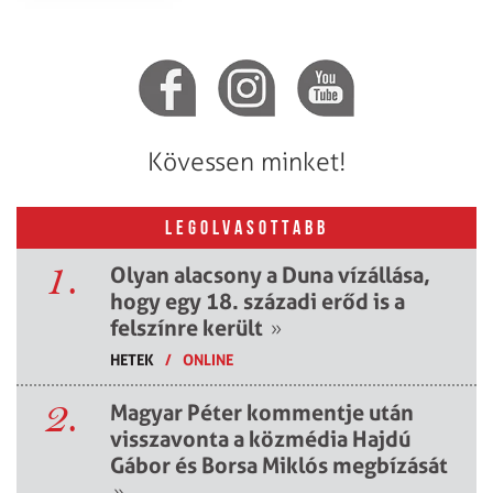
Kövessen minket!
LEGOLVASOTTABB
1.
Olyan alacsony a Duna vízállása,
hogy egy 18. századi erőd is a
felszínre került
»
HETEK
/
ONLINE
2.
Magyar Péter kommentje után
visszavonta a közmédia Hajdú
Gábor és Borsa Miklós megbízását
»