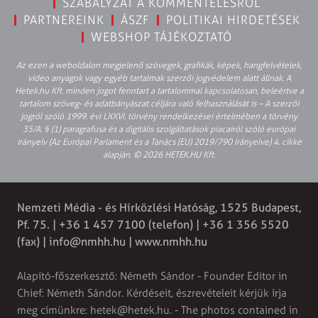
SZABÁLYZAT A KOMMENTELÉSRŐL
PARTNEREINK
ÁSZF
POLITIKAI HIRDETÉSEK
WEBSHOP TÁJÉKOZTATÓ
Az ezen a weboldalon megjelenő szövegek, grafikák, képek, hangfelvételek,
video anyagok vagy egyéb tartalmak szerzői jogvédelem alatt állnak. A
Hetek.hu Kft. minden jogot fenntart a tartalommal kapcsolatosan, beleértve a
tartalom szöveg- és adatbányászat céljára való felhasználását is – A szerzői
jogról szóló 1999. évi LXXVI. törvény rendelkezései értelmében a törvény
35/A. § (1) paragrafusa és a digitális szolgáltatások piacairól szóló európai
irányelv (Az Európai Parlament és a Tanács (EU) 2019/790 Irányelve) 4. cikke
alapján. © 2026 HETEK.HU Kft.
Nemzeti Média - és Hírközlési Hatóság, 1525 Budapest,
Pf. 75. | +36 1 457 7100 (telefon) | +36 1 356 5520
(fax) |
info@nmhh.hu
| www.nmhh.hu
Alapító-főszerkesztő: Németh Sándor - Founder Editor in
Chief: Németh Sándor. Kérdéseit, észrevételeit kérjük írja
meg címünkre:
hetek@hetek.hu
. - The photos contained in