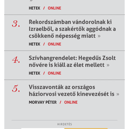
HETEK
/
ONLINE
3.
Rekordszámban vándorolnak ki
Izraelből, a szakértők aggódnak a
csökkenő népesség miatt
»
HETEK
/
ONLINE
4.
Szívhangrendelet: Hegedűs Zsolt
nővére is kiáll az élet mellett
»
HETEK
/
ONLINE
5.
Visszavonták az országos
háziorvosi vezető kinevezését is
»
MORVAY PÉTER
/
ONLINE
HIRDETÉS