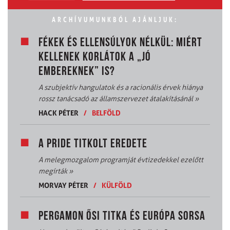
ARCHÍVUMUNKBÓL AJÁNLJUK:
FÉKEK ÉS ELLENSÚLYOK NÉLKÜL: MIÉRT
KELLENEK KORLÁTOK A „JÓ
EMBEREKNEK” IS?
A szubjektív hangulatok és a racionális érvek hiánya
rossz tanácsadó az államszervezet átalakításánál
»
HACK PÉTER
/
BELFÖLD
A PRIDE TITKOLT EREDETE
A melegmozgalom programját évtizedekkel ezelőtt
megírták
»
MORVAY PÉTER
/
KÜLFÖLD
PERGAMON ŐSI TITKA ÉS EURÓPA SORSA